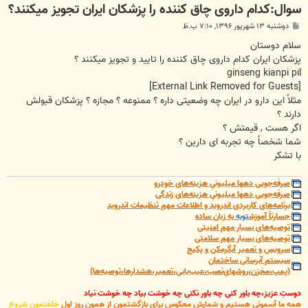
سوال:کدام داروی چاق کننده را پزشکان ایران تجویز میکنند؟
پ
دوشنبه ۱۳ شهریور ۱۳۹۶, ۷:۱۰ ب.ظ
س
ت
سلام دوستان
پزشکان ایران کدام داروی چاق کننده را تایید و تجویز میکنند ؟
ginseng kianpi pil
[External Link Removed for Guests]
مثلاً این دارو در ایران چه وضعیتی داره ؟ ممنوعه ؟ مجازه ؟ پزشکان قبولش
دارند ؟
اگر هست , قیمتش ؟
شما شخصاً چه تجربه ای دارین ؟
با تشکر
صرفه‌جویی دهها میلیونیِ هزینه‌های خودرو
صرفه‌جویی دهها میلیونیِ هزینه‌های زندگی
برنامه‌های کاربردی اندروید و اطلاعات مهمِ تنظیمات اندروید
جسارتاً آموزش
توبه
به زبان ساده
توصیه‌های بسیار مهم امنیتی
توصیه‌های بسیار مهم سلامتی
سرویس و تعمیر آبگرمکن و پکیج
سیستم آبرسانی ساختمان
(پمپ،مخزن،روشهای‌نصب،عیب‌یابی،تعمیر،هشدارها،توصیه‌ها)
دوستِ عزیز،چه باور کنی چه باور نکنی چه خوشت بیاد چه خوشت نیاد
همه ما آسمونی هستیم و شمارش معکوس برای بازگشتمون از همون روزِ اولِ
خلقتمون شروع