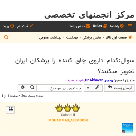
مرکز انجمنهای تخصصی
راهنما
Rules
تماس با ما
ثبت نام
ورود
ج
صفحه اول تالار
بخش پزشکي
بهداشت
بهداشت عمومي
س
ت
سوال:کدام داروی چاق کننده را پزشکان ایران
ج
تجویز میکنند؟
و
مدیران انجمن:
رونین
,
Dr.Akhavan
,
شوراي نظارت
جستجو
جستجوی پیش
ارسال پست
تعداد پست ها:3 • صفحه
1
از
1
Colonel II
MOHAMMAD_ASEMOONI