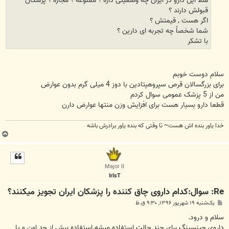
قبولش دارند ؟
اگر هست , قیمتش ؟
شما شخصاً چه تجربه ای دارین ؟
با تشکر
سلام دوست خوبم
برای بزرگسالان قرص سپروهپتادین با دوز 4 میلی گرم بدون عوارض
من از 5 پزشک عمومی سوال کردم
قطعا دارو بسیار هست برای افزایش وزن منتها عوارض دارن
خدا یاور بنده اش هست~ تا وقتی که بنده یاور برادرش باشه
ب
ا
ل
ا
Major II
IrIsT
Re: سوال:کدام داروی چاق کننده را پزشکان ایران تجویز میکنند؟
پ
یک‌شنبه ۱۹ شهریور ۱۳۹۶, ۹:۳۰ ق.ظ
س
ت
سلام و درود.
داروی جینسینگ برای چند حالت استفاده میشه.استفاده بیش از حد اون و یا