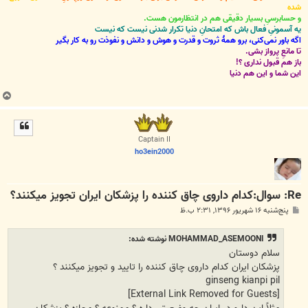
شده
و حسابرسیِ بسیار دقیقی هم در انتظارمون هست.
یه آسمونیِ فعال باش که امتحانِ دنیا تکرار شدنی نیست که نیست
اگه باور نمی‌کنی، برو همۀ ثروت و قدرت و هوش و دانش و نفوذت رو به کار بگیر
تا مانعِ پرواز بشی.
باز هم قبول نداری ؟!
این شما و این هم دنیا
ب
ا
ل
ا
Captain II
ho3ein2000
Re: سوال:کدام داروی چاق کننده را پزشکان ایران تجویز میکنند؟
پ
پنج‌شنبه ۱۶ شهریور ۱۳۹۶, ۲:۳۱ ب.ظ
س
ت
MOHAMMAD_ASEMOONI نوشته شده:
سلام دوستان
پزشکان ایران کدام داروی چاق کننده را تایید و تجویز میکنند ؟
ginseng kianpi pil
[External Link Removed for Guests]
مثلاً این دارو در ایران چه وضعیتی داره ؟ ممنوعه ؟ مجازه ؟ پزشکان