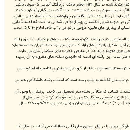
مى شوند.همچنين مى دانيم كه قهرمان ما از هوش سرشارى برخوردار است. پژوهشگران اسكاتلندى كه مطالعه اى بر روى كودكان متولد شده در سال ۱۹۲۱ انجام دادند، دريافتند آنهايى كه هوش بالايى
دارند معمولاً بيشتر از همسالان كم هوش تر خويش زنده مى مانند. كسانى كه هنوز در سن ۷۰ سالگى زنده بودند، در سن ۱۱ سالگى ضريب هوش در حد ۱۰۲ داشتند. حال آنكه در ديگرانى كه فوت كردند
در مكان سوم قرار دارد، در حالى كه مكان انگلستان چهاردهم است. احتمالاً غذاى سالم تر
گى در جنوب شرقى انگلستان بهتر از نواحى شمالى تر است كه احتمالاً دليل
آن رژيم غذايى بهتر و فراوانى نعمت ها در اين ناحيه است. در مطالعه اى در ۲۵۳ شهر در انگلستان معلوم شد كه مرگ و مير نسلى از بيمارى هاى قلبى- عروقى در نواحى با آب فاقد املاح ۱۰ تا ۱۵ درصد
يادتان باشد كه پزشك ما اخيراً خون اهدا كرده است. در مطالعه اى در فنلاند بر روى ۲۸۶۲ مرد معلوم شد كه طى يك دوره نه ساله مردانى كه خون اهدا نكرده بودند ۱۷۰ بار بيشتر از كسانى كه خون اهدا
آهن تشكيل راديكال هاى آزاد كلسترول مى توانند به شريان ها صدمه وارد
 هاى معوقه دارند جداً در معرض خطرات براى سلامتى شان قرار دارند.
قد بلند هم مزيتى است. مردان زير ۶/۱ متر قد بيشتر در معرض برخى انواع سكته ها قرار دارند تا كسانى كه قدشان بالاتر از ۷/۱ متر است. اين يافته اى است كه «انجمن سكته هاى مغزى» به آن رسيده
اظ تناسب اندام كسانى كه كمتر از ۲۰ درصد تناسب اندام خويش را حائز هستند، سه برابر بيشتر از گروه داراى بيشترين تناسب اندام فوت مى
 در تابستان گذشته به چاپ رسيد آمده كه انتخاب رشته دانشگاهى هم مى
، مرگ ومير اساساً كمترى داشتند تا كسانى كه مثلاً در رشته هنر تحصيل مى كردند. پزشكان با وجود آن
از فارغ التحصيلى سيگار كشيدن را رها خواهند كرد و در عين حال از
اشتغال دائم و امنيت مالى برخوردار خواهند شد. در واقع وفور نعمت خود بر روى سلامت موثر است. اميد به زندگى در طبقات بالا ( ۱ و ۲) در انگلستان براى مردان و زنان به ترتيب ۹/۷۴ و ۲/۸۰ سال
فرنگى مردان را در برابر بيمارى هاى قلبى محافظت مى كنند، در حالى كه