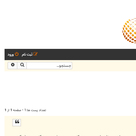
ثبت نام
ورود
جستجو
جستجو
تعداد پست ها:1 • صفحه
1
از
1