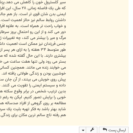
ايمنى بدن شان قوى تر است. باز هم جالب 
داشتن روابط سالم نيز حائز اهميت است. 
و خواب راحت تر همراه است. به علاوه افر
دور مى كند و از اين رو احتمال بروز سرط
مرگ و مير را بيشتر مى كند، چه تغييرات
طور متوسط ۳۴ هفته را به ا
بيشترى دارند. با اين حال گفته شده كه م
بستر مى رود ولى تنها هفت ساعت مى خواب
مى خوابند زنده مى مانند. همچنين كسانى ك
خوشبين بودن و زندگى طولانى يافته اند. 
پيش روى خويش مى بينند، از آن جان سال
داده و سيستم ايمنى را تقويت مى كنند. 
بدين ترتيب شخص در برابر وقوع سكته هاى
خوبى را برايش تصور كنيم. ليكن به رغم ت
مطالعه بر روى گروهى از افراد صدساله هستند
هم رفته تاج سالم ترين مكان براى زندگى ك
ارسال پست