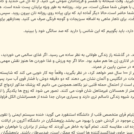
يريد. وقت صبحانه با همسر و فرزندانتان شوخى مى كنيد. از ته دل مى خنديد و گ
با هوش شما ممكن است، سر بزند. روزنامه به طور ويژه برايتان پست شده است. هم
 شما حاضر است.حالا ديگر آماده ايد كه براى پياده روى روزانه تان بيرون رويد. سپ
 براى ناهار ماهى به اضافه سبزيجات و گوجه فرنگى صرف مى كنيد. بعدازظهر براى
دارد، بايد بگوييم كه اين شانس را داريد كه صد سالگى خود را ببينيد.
در گذشته راز زندگى طولانى به نظر ساده مى رسيد. اگر غذاى سالمى مى خورديد، 
لاتارى ژن ها هم مفيد بود. حالا اگر چه ورزش و غذا خوردن ها هنوز نقش مهمى ايفا
در سنين پايين تر عمرند.
طولانى باشد؟
ات در انگليس و آلمان نشان مى دهند كه دو دقيقه دوش با فشار قوى آب سرد پس
ن است از احتمال حمله قلبى نيز بكاهد.همچنين مى دانيم كه پزشك مذكور ازدواج كر
اد متاهل كمتر از همسالان غيرمتاهل شان فوت مى كنند. تصور مى شود كه زوج ها يكديگر ر
جرد شيوه زندگى ناسالم ترى دارند و بسيارى مردان جدا شده از همسرانشان الكل فرا
 ويليام فراى متخصص قلب از دانشگاه استنفورد مى گويد: خنده سيستم ايمنى را ت
اند، مقايسه كنند. تمام آنها به خاطر مى آوردند كه بيشتر از برادران يا خواهران 
بز حاوى ضداكسيدكننده ها است كه ممكن است، ضدسرطان باشند. پژوهشگران مواد د