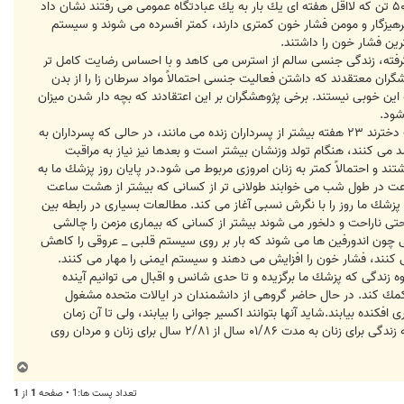
سير كلسترول خون را كاهش مى دهد.پزشك ما پس از كار به سراغ عبادت مى رود. مطالعه اى در دانشگاه كاليفرنيا بر روى ۵۰۰۰ تن كه لااقل هفته اى يك بار به يك عبادتگاه عمومى مى رفتند نشان داد
ى نشان داد كه افراد پرهيزگار و مومن فشار خون كمترى دارند، كمتر افسرده مى شوند و سيستم
ين فشار خون را داشتند.
 گرفته، زندگى جنسى سالم از استرس مى كاهد و با احساس رضايت كامل تر
ران معتقدند كه داشتن فعاليت جنسى احتمالاً مواد سرطان زا را از بدن
 اين خوبى نيستند. برخى پژوهشگران بر اين اعتقادند كه بچه دار شدن ميزان
شود.
جنس فرزندان نيز ممكن است اهميت داشته باشند. پژوهشگران از انگلستان و فنلاند به اين نكته پى بردند كه زنانى كه صاحب دخترند ۲۳ هفته بيشتر از پسرداران زنده مى مانند، در حالى كه پسرداران به
 رشد مى كنند، هنگام تولد وزنشان بيشتر است و بعدها نيز نياز به مراقبت
 و احتمالاً كمتر به زنان امروزى مربوط مى شود.در پايان روز پزشك ما به
ساعت در طول شب مى خوابند طولانى تر از كسانى كه بيشتر از هشت ساعت
 پزشك ما روز را با نگرش نسبى آغاز مى كند. مطالعات بسيارى در رابطه بين
احتى ناراحت و دلخور مى شوند بيشتر از كسانى كه بيمارى مزمن را چالشى
چون اندورفين ها مى شوند كه بار بر روى سيستم قلبى _ عروقى را كاهش
كنند، فشار خون را افزايش مى دهند و سيستم ايمنى را مهار مى كنند.
زندگى كه پزشك ما برگزيده و تا حدى شانس و اقبال مى توانيم آينده
 كمك كند. در حال حاضر گروهى از دانشمندان در ايالات متحده مشغول
افكنده بيابند.شايد آنها بتوانند اكسير جوانى را بيابند، ولى تا آن زمان
شايد بهتر باشد به فكر تهيه بليت يك سره اى براى اكيناوا -جزيره اى واقع در شمال تايوان _ باشيد، اين مكان با اميد متوسط به زندگى براى زنان به مدت ۰۱/۸۶ سال از ۲/۸۱ سال براى زنان و مردان روى
ب
ا
تعداد پست ها:1 • صفحه
1
از
1
ل