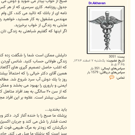
ت
صبح از خواب بيدار مى شويد و دوش مى گ
Dr.Akhavan
جدول روزنامه. كارى سرسرى كه از هر كس 
نامه اى از بانك كه تائيد مى كند، كل وام
مهندس مشغول به كار هستيد، خواهيد رفت.
مثبتى به زندگى از خواب برخيزيد.
اگر اينها كه گفتيم شباهتى به زندگى تان 
دليلش ممكن است شما را شگفت زده كند. 
پست:
3051
تاریخ عضویت:
یک‌شنبه ۷ اسفند ۱۳۸۴,
زندگى طولانى حساب كنيد. شانس آوردن در 
۳:۴۵ ق.ظ
كه اغلب حاصل تصميم گيرى هاى آگاهانه 
سپاس‌های ارسالی:
351 بار
سپاس‌های دریافتی:
1579 بار
همين آقاى دكتر خيالى را كه احتمالاً بيشتر از ۱۰۰ سال عمر خواهد كرد، در نظر بگيريد، واقعاً چه كار خوبى مى كند كه شايسته چنين عمر 
ت
تماس:
روز با يك دوش آب سرد شروع شد. مطالع
م
ا
ايمنى و بارورى را بهبود مى بخشد و ممك
س
كه از سن ۲۰ سالگى به بعد افر
D
r
سلامتى بيشتر است. علاوه بر اين افراد م
.
A
k
بايد بخنديد...
h
پزشك ما صبح را با خنده آغاز كرد. دكتر
a
v
a
n
ديگرشان كه زودتر به مرگ طبيعى فوت كرده 
سبز است كه پزشك ما ميل مى كند. چاى س