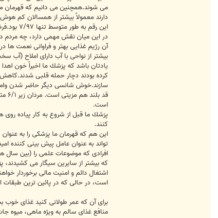
اين رقم 
در اين ميان نقش مهمى دارد، چه مردم در 
بيشتر از نواحى با آب داراى املاح (آب سخ
كرده بودند دچار حمله قلبى شدند.كاهش ب
سازند.خوش شانسى ديگر حاضر شدن وام است
است.
كنند.
اين هم كه قهرمان ما پزشكى را به عنوان
تواند به عنوان عامل پيش بينى كننده اميد
كه بيشتر از سايرين سيگار مى كشيدند، پژ
است، در حالى كه در پائين ترين طبقات اين ارقام به ترتيب ب
براى آن كه عمر طولانى كنيد غذاى خوب بخ
منافع غذاى سالم به ويژه ماهى، ميوه جات