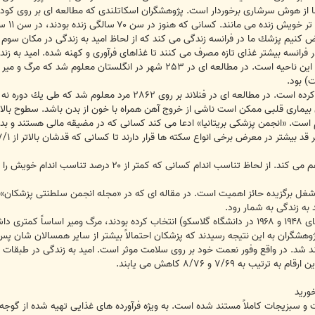
به طور متوسط تنها ۷/۹۷ بود.فرض كنيم پزشك ما در فرانسه زندگى مى كند كه از لحاظ اميد به زندگى 
فرانسه بيشتر غذاى تازه مصرف مى كنند تا غذاهاى فرآورى و كهنه شده. اميد به زند
ت) بود.
يمارى قلبى ممكن است ناشى از خروج آهن همراه با خون از بدن باشد. سطوح بالاى 
. «انجمن پزشكى بريتانيا» ادعا مى كند كسانى كه در مضيقه مالى هستند و بدهى
پزشك ما قبل از شروع به كار پياده روى هم مى كند. از لح
 شغل برگزيده حائز اهميت است. در مقاله اى كه در «مجله انجمن سلطنتى پزشكان»
 به زندگى به شمار رود.
افرادى كه موضوعات علمى را (بين سال هاى ۱۹۴۸ و ۱۹۶۸ در دانشگاه گلاسكو) انتخاب كرده بودند
وهشگران به اين نتيجه رسيدند كه پزشكان احتمالاً بيشتر از ساير همسالان شان پس 
ه ۷/۶۹ و ۸/۷۶ كاهش مى يابند.
وريد
 و سبزيجات كاملاً مستند شده است. به ويژه فرآورده هاى غذايى تهيه شده از گوجه 