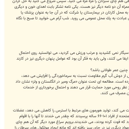
اهى هم چاى سبزتان را مزه مزه مى كنيد. سپس شروع مى كنيد به حل كردن
راه آن دو نامه ديگر نيز هست. يكى نامه تشكر بابت اهداى خون و ديگرى
س به محل كارتان در بيمارستان یا شرکت كه در آن جا به عنوان پزشك یا
 عبادت به يك محل عمومى مى رويد. شب آرام مى خوابيد تا صبح با نگاه
سيگار نمى كشيديد و مرتب ورزش مى كرديد، مى توانستيد روى احتمال
 مى كنند، ولى بايد به فكر آن بود كه عوامل پنهان ديگرى نيز در كارند
 از دوش آب گرم مقاومت نسبت به سرماخوردگى را افزايش مى دهد،
ده است. مطالعه اى تحت عنوان «مرگ ومير در انگلستان و ولز» نشان داد
ا از نظر روحى مورد حمايت قرار مى دهند و احتمال برخوردارى از خدمات
وان مصرف مى كنند.
قويت مى كند، توليد هورمون هاى مرتبط با استرس را كاهش مى دهد، عضلات
تحت فشار را شل مى كند و جريان اكسيژن موجود در گردش خون را بهبود مى بخشد.پژوهشگران در دانشگاه آكرون در ايالات متحده از افراد ۱۰۱-۶۶ ساله پرسيدند كه چقدر مى خندند تا آنها را با اقوام
خود كه فوت كرده بودند، مى خنديدند.برويم سراغ مورد ديگر كه آن هم چاى
يگرى نيز در چاى سبز يافته اند كه مانع ايجاد مولكول هاى سرطان زا