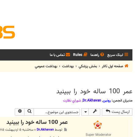
لینک سریع
راهنما
Rules
تماس با ما
صفحه اول تالار
بخش پزشکي
بهداشت
بهداشت عمومي
عمر 100 ساله خود را ببينيد
مدیران انجمن:
رونین
,
Dr.Akhavan
,
شوراي نظارت
جستجو
جستجوی پی
ارسال پست
عمر 100 ساله خود را ببينيد
پ
توسط
Dr.Akhavan
»
سه‌شنبه ۵ اردیبهشت ۱۳۸۵, ۴:۵۳ ب.ظ
س
Super Moderator