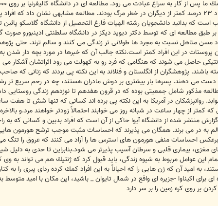
كه طى يك فاصله زمانى ۲۸ سال، اين افراد ۲۳ درصد كمتر از ديگران در خطر مرگ بودند. مطالعه مشابه
است كه بدانيد دانشجويان رشته الهيات فارغ التحصيل از دانشگاه گلاسكو پائين تر
بر طبق مطالعه اى كه توسط دكتر ديويد ديكز در دانشگاه سلطنتى ادينبورو صورت
اد مسن متاهل نسبت به مجرد ها طولانى تر زندگى مى كنند و سالم ترند. حتى پژوهشگ
ان پروستات در اين افراد كمتر است.نكته جالب آن كه خبرها در مورد بچه دار شدن به
 ژنتيكى حاصل مى شوند كه هنگامى كه فرد رو به كهولت مى رود اثراتشان آشكار مى 
زاى هر پسر از دست مى دهند. پسرها بار بيشترى بر دوش مادران هستند، چه در رحم سريع تر
طالعه مذكور شامل جمعيتى بوده كه در قرون هفدهم تا نوزدهم زندگى روستايى داشتند
د. روانپزشكان در آمريكا به اين نكته پى برده اند كسانى كه تنها شش تا هفت 
ه كمتر از چهار ساعت در شبانه روز مى خوابند احتمالاً زودتر خواهند مرد.و بالاخره
گزارش منتشر شده از دانشگاه آيوا حاكى از آن است كه افراد بدبين و كسانى كه به ر
م به در مى برند. همگان مى پذيرند كه احساسات مثبت موجب ترشح هورمون هايى 
برعكس احساسات منفى هورمون هاى استرس ها را آزاد مى كنند كه عروق را تنگ مى 
 مغزى، بيمارى قلبى و سرطان آسيب پذيرتر مى شود.بنابراين تا حدى به دليل شيوه 
مام اين عوامل مربوط به شيوه زندگى، بايد قبول كرد كه ژنتيك هم مى تواند به وى
، به اميد آن كه ژن هايى را كه احياناً به اين افراد كمك كرده رداى پيرى را به كنارى 
ردن بر روى كره زمين را بر سر دارد