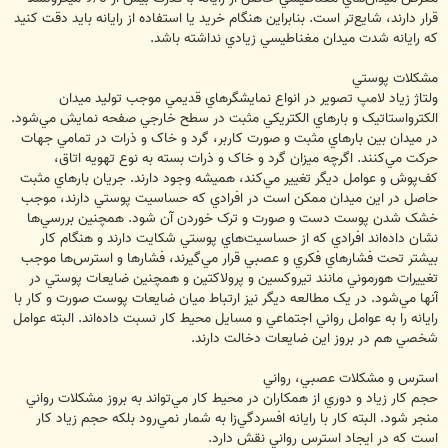
قرار دارند، شايع‌تر است. بنابراين هنگام خريد يا استفاده از رايانه بايد دقت کنيد
که رايانه شدت ميدان مغناطيسي زيادي نداشته باشد.
مشکلات پوستي
ولتاژ زياد لامپ تصوير در انواع نمايشگرهاي قديمي موجب توليد ميدان
الکترواستاتيک و بارهاي الکتريکي مثبت در سطح خارجي صفحه نمايش مي‌شود.
در ميدان بين بارهاي مثبت و صورت کاربر، گرد و خاک و ذرات در تمامي جهات
حرکت مي‌کنند. اگرچه ميزان گرد و خاک و ذرات بسته به نوع تهويه اتاق،
کف‌پوش و عوامل ديگر تغيير مي‌کند، هميشه وجود دارند. جريان بارهاي مثبت
حاصل در اين ميدان ممکن است در افرادي که حساسيت پوستي دارند، موجب
خشک شدن پوست دست و صورت و ترک خوردن آن شود. همچنين بررسي‌ها
نشان داده‌اند افرادي که از حساسيت‌هاي پوستي شکايت دارند و هنگام کار
بيشتر تحت فشارهاي فکري و عصبي قرار مي‌گيرند، فشارها و استرس‌ها موجب
تغييرات هورموني مانند تيروکسين و پرولاکتين و همچنين ضايعات پوستي در
آنها مي‌شود. در يک مطالعه ديگر نيز ارتباط ميان ضايعات پوست صورت و کار با
رايانه را به عوامل رواني اجتماعي و مسايل محيط کار نسبت داده‌اند. البته عوامل
شخصي هم در بروز اين ضايعات دخالت دارند.
استرس و مشکلات عصبي، رواني
حجم کار زياد و دوري از همکاران در محيط کار مي‌تواند به بروز مشکلات رواني
منجر شود. البته کار با رايانه افسردگي‌زا به شمار نمي‌رود بلکه حجم زياد کار
است که در ايجاد استرس رواني نقش دارد.