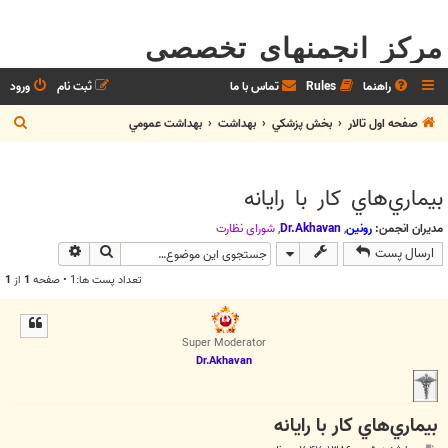
مرکز انجمنهای تخصصی
راهنما
Rules
تماس با ما
ثبت نام
ورود
ج
صفحه اول تالار
بخش پزشکي
بهداشت
بهداشت عمومي
س
ت
بيماري‌هاي کار با رايانه
ج
و
مدیران انجمن:
رونین
,
Dr.Akhavan
,
شوراي نظارت
جستجو
جستجوی پیش
ارسال پست
تعداد پست ها:1 • صفحه
1
از
1
Super Moderator
Dr.Akhavan
بيماري‌هاي کار با رايانه