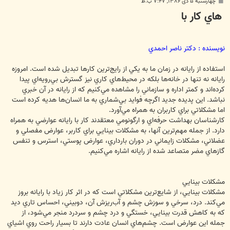
پ
چهارشنبه ۵ دی ۱۳۸۶, ۷:۴۷ ب.ظ
س
‌هاي کار با
ت
نويسنده : دکتر ناصر احمدي
استفاده از رايانه در زمان ما به يکي از رايج‌ترين کارها تبديل شده است. امروزه
رايانه نه تنها در خانه‌ها بلکه در محيط‌هاي کاري نيز گسترش بي‌رويه‌اي پيدا
کرده‌اند و کمتر اداره و سازماني را مشاهده مي‌کنيم که از رايانه در آن خبري
نباشد. اين پديده جديد اگرچه فوايد بي‌شماري به ما انسان‌ها هديه کرده است
اما مشکلاتي براي کاربران به همراه مي‌آورد.
کارشناسان بهداشت حرفه‌اي و ارگونومي معتقدند کار با رايانه عوارضي به همراه
دارد. از جمله مهم‌ترين آنها، به مشکلات بينايي براي کاربر، عوارض مفصلي و
عضلاني، مشکلات زايماني در دوران بارداري،‌ عوارض پوستي، استرس و تنفس
گازهاي مضر متصاعد شده از رايانه اشاره مي‌کنيم.
مشکلات بينايي
مشکلات بينايي، از شايع‌ترين مشکلاتي است که در اثر کار زياد با رايانه بروز
مي‌کند. درد، سرخي و سوزش چشم و آب‌ريزش آن، دوبيني، احساس تاري ديد
که به کاهش قدرت بينايي، خستگي و درد چشم و سردرد منجر مي‌شود، از
جمله اين عوارض است. چشم‌هاي انسان عادت دارند تا بسيار راحت روي اشياي