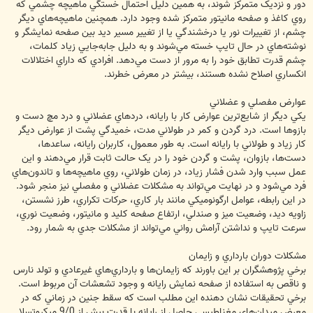
دور و نزديک متمرکز شوند، به همين دليل احتمال خستگي ماهيچه چشمي که
روي کاغذ و صفحه مانيتور متمرکز شده وجود دارد. همچنين ماهيچه‌هاي ديگر
چشم، از تغييرات نور يا درخشندگي يا از تغيير مسير ديد بين صفحه نمايشگر و
نوشته‌هاي در حال تايپ خسته مي‌شوند و به دليل جابه‌جايي زياد کلمات،
چشم قدرت تطابق خود را به مرور از دست مي‌دهد. افرادي که داراي اختلالات
انکساري اصلاح نشده هستند، بيشتر در معرض خطرند.
عوارض مفصلي و عضلاني
يکي ديگر از شايع‌ترين عوارض کار با رايانه، دردهاي عضلاني و درد مچ دست و
بازوها است. درد گردن و کمر در طولاني مدت، خميدگي پشت از عوارض ديگر
کار زياد و طولاني با رايانه است. به طور معمول،‌ کاربران رايانه، ساعدها،
دست‌ها، بازوان، پشت و گردن خود را در يک حالت ثابت قرار مي‌دهند و اين
عمل سبب وارد شدن فشار زياد، در زمان طولاني، روي ماهيچه‌ها و تاندون‌هاي
فرد مي‌شود و در نهايت مي‌تواند به مشکلات عضلاني و مفصلي نيز منجر شود.
در اين رابطه، عوامل ارگونوميکي مانند بار کاري، حرکات تکراري، طرز نشستن،
زاويه ديد، وضعيت ميز و صندلي، ارتفاع صفحه کليد و مانيتور، وضعيت نوري،
سرعت تايپ و نداشتن آرامش رواني مي‌تواند از مشکلات جدي به شمار رود.
مشکلات دوران بارداري و زايمان
برخي پژوهشگران بر اين باورند که زايمان‌ها و بارداري‌هاي غيرعادي و تولد نارس
و ناقص به استفاده از صفحه نمايش رايانه و وجود تشعشات آن مربوط است.
برخي تحقيقات نشان دهنده اين مطلب است که سقط جنين در زماني که در
معرض ميدان‌هاي مغناطيسي حاصل از رايانه با قدرت بيش از 9/0 ميکروتسلا