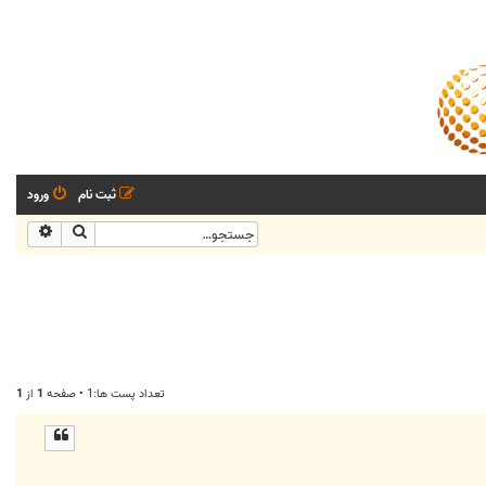
ثبت نام
ورود
جستجو
جستجو
تعداد پست ها:1 • صفحه
1
از
1