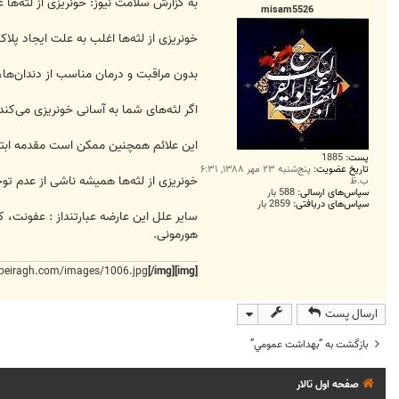
ت
به گزارش سلامت نیوز: خونریزی از لثه‌ها
misam5526
خونریزی از لثه‌ها اغلب به علت ایجاد پلا
بدون مراقبت و درمان مناسب از دندان‌ه
اگر لثه‌های شما به آسانی خونریزی می‌کند
این علائم همچنین ممکن است مقدمه ابتلا 
پست:
1885
تاریخ عضویت:
پنج‌شنبه ۲۳ مهر ۱۳۸۸, ۶:۳۱
خونریزی از لثه‌ها همیشه ناشی از عدم ت
ب.ظ
سپاس‌های ارسالی:
588 بار
سپاس‌های دریافتی:
2859 بار
سایر علل این عارضه عبارتنداز : عفونت،
هورمونی.
beiragh.com/images/1006.jpg
[/img]
[img]
ارسال پست
بازگشت به “بهداشت عمومي”
صفحه اول تالار