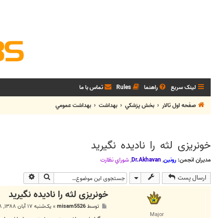
لینک سریع
راهنما
Rules
تماس با ما
صفحه اول تالار
بخش پزشکي
بهداشت
بهداشت عمومي
خونریزی لثه را نادیده نگیرید
مدیران انجمن:
رونین
,
Dr.Akhavan
,
شوراي نظارت
جستجو
جستجوی پی
ارسال پست
خونریزی لثه را نادیده نگیرید
پ
توسط
misam5526
»
یک‌شنبه ۱۷ آبان ۱۳۸۸, ۸:۱۸ ب.ظ
س
Major