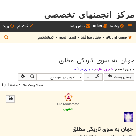
مرکز انجمنهای تخصصی
راهنما
Rules
تماس با ما
ثبت نام
ورود
ج
صفحه اول تالار
بخش هوا فضا
انجمن نجوم
كيهانشناسي
س
ت
جهان به سوی تاریکی مطلق
ج
و
مدیران انجمن:
شوراي نظارت
,
مديران هوافضا
جستجو
جستجوی پیش
ارسال پست
تعداد پست ها:1 • صفحه
1
از
1
Old Moderator
gigi64
جهان به سوی تاریکی مطلق