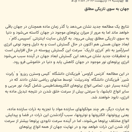
پ
چهارشنبه ۱۹ اردیبهشت ۱۳۸۶, ۱۱:۵۸ ق.ظ
س
ت
جهان به سوی تاریکی مطلق
نتایج یک مطالعه جدید نشان می‌دهد با گذر زمان ماده همچنان در جهان باقی
خواهد ماند اما به مرور از میزان پرتوهای موجود در جهان کاسته می‌شود و دنیا
به سوی تاریکی مطلق پیش می‌رود. به گزارش سایت اینترنتی `اسپیس.کام`،
ابعاد جهان هستی هم اکنون در حال گسترش است و به دلیل وجود نوعی انرژی
اسرارآمیز به نام `انرژی تاریک` سرعت این گسترش پیوسته در حال افزایش است
و تحقیقات جدید نشان می‌دهد این گسترش ابعاد جهان در آینده سبب می‌شود
انرژی پرتوهای نور موجود در جهان کاهش یابد و دنیا در خاموشی فرو رود.
در این مطالعه `لارنس کراوس` فیزیکدان دانشگاه `کیس وسترن ریزرو` و `رابرت
شیرر` فیزیکدان دانشگاه `وندربیلت` توسط مدلهای ریاضی نشان دادند که در
آینده بسیار دور، تمامی انواع پرتوهای الکترومغناطیسی شامل گرما، نور مریی و
سایر انواع تابشها، با سرعتی بیش از سرعت خلق شدن در نتیجه تبدیل ماده به
انرژی، نابود خواهند شد.
به عبارت دیگر، هر چند مولکولهای سازنده مواد با تجزیه به ذرات سازنده ماده،
یعنی پروتونها، الکترونها و نوترونها، سبب آزادشدن این ذرات در فضا و پیدایش
انواع مختلف پرتوها می‌شوند، اما در آینده سرعت نابودی پرتوها بیشتر از سرعت
آزاد شدن این ذرات خواهد بود و در نهایت جهان از همه انواع پرتوهای