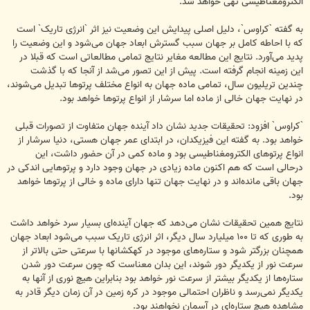
الکترومغناطیسی تهی خواهد شد.
به گفته `کراوس`، دلیل اصلی پیدایش این وضعیت نیز اثر `انرژی تاریک` است
که با احاطه کامل بر جهان سبب گسترش ابعاد جهان می‌شود و این وضعیت را
پدید می‌آورد. نتایج این مطالعه مغایر نتایج تمامی مطالعاتی است که قبلا در
این زمینه انجام گرفته است. پیش از این تصور می‌شد از آنجا که با گذشت
چندین تریلیون سال، تمامی ماده جهان به انواع مختلف پرتوها تبدیل می‌شوند،
در نهایت جهان خالی از ماده اما سرشار از انواع پرتوها خواهد بود.
`کراوس` افزود: تحقیقات جدید نشان داد آینده جهان متفاوت از تصورات قبلی
خواهد بود. به گفته این فیزیکدان، در ابتدای عمر جهان هستی، دنیا سرشار از
انواع پرتوهای الکترومغناطیسی بود و ماده کمی در آن حضور داشت، این
درحالی است که هم اکنون ماده زیادی در جهان وجود دارد و پرتوهایی اندکی در
جهان باقی مانده‌اند و در نهایت جهان تنها دارای ماده و خالی از پرتوها خواهد
بود.
نتایج همین تحقیقات نشان می‌دهد که جهان آینده‌ای بسیار سرد خواهد داشت
به طوری که تا ‪ ۱۰۰‬میلیارد سال دیگر، اثر انرژی تاریک سبب می‌شود ابعاد جهان
همچنان بزرگتر شود و ستاره‌های موجود در کهکشانها با سرعتی حتی بالاتر از
سرعت نور از یکدیگر دور شوند، این بدان معناست که چون سرعت دور شدن
ستاره‌ها از یکدیگر بیشتر از سرعت نور خواهد بود بنابراین هیچ نوری از آنها به
یکدیگر نمی‌رسد و ناظران احتمالی موجود در کره زمین در آن زمان دیگر قادر به
مشاهده هیچ ستاره‌ای در آسمان نخواهند بود.