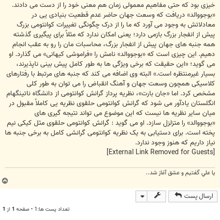
خیزی بود که حتی مفاهیم معمولی زمان هم معنی خود را از دست می دادند.
«بوجووالد» دریافت که وسعت جهان حاضر عدم قطعیت بنیادی یی در
معادلاتش به وجود می آورد که ما را از درک چگونگی تغییرات کوانتومی بزرگ
پیش از انفجار بزرگ بازمی دارد؛ یعنی امکان ندارد که مثلاً برای پیگیری گذشته
همه جنبه های جهان پیش از انفجار بزرگ، محاسبات مان را رو به عقب انجام
دهیم. این چیزی است که «بوجووالد» نامش را «فراموشی کیهانی» می گذارد. او
می گوید؛ «این حقیقت که برخی ویژگی ها به طور کامل پیش بینی ناپذیرند،
بسیار غیرمنتظره است.» البته وی اضافه می کند که جنبه های مرتبط با رفتارهای
کلاسیکی همچون وسعت جهان و آهنگ انقباض را می توان به طور کلی
مشخص کرد. اما «جان بارت»، نظریه پرداز گرانش کوانتومی از دانشگاه ناتینگهام
انگلستان یادآور می شود که گرانش کوانتومی حلقوی نظریه یی کاملاً مقبول در
میان سایر نظریه ها نیست که این موضوع می تواند نتیجه گیری های
«بوجووالد» را متزلزل سازد. او می گوید : گرانش کوانتومی حلقوی مثل کیکی نیم
پخته است. برای دستیابی به یک نظریه کوانتومی گرانشی کامل به برخی جنبه ها
نیاز داریم که هنوز وجود ندارد.
[External Link Removed for Guests]
يا علي گفتيم و عشق آغاز شد..
ب
ا
ارسال پست
ل
ا
تعداد پست ها:1 • صفحه
1
از
1