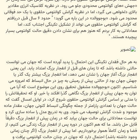
«جهش »های کوانتومی محدودی جلو می رود. در نظریه کلاسیک انرژی مقادیر
بالای دلخواهی می گیرد، اما در نظریه گرانش کوانتومی حلقوی با یک حد فوقانی
محدود می شود. «بوجووالد» در این باره می گوید؛ " حدود ۶ سال قبل دریافتم
که گرانش کوانتومی حلقوی می تواند از تشکیل تکینگی اجتناب کند، اما
معادلاتی به کار بردم که هنوز هم برای نشان دادن دقیق حالت کوانتومی بسیار
پیچیده هستند. "
به هر حال فقدان تکینگی این احتمال را پدید آورده است که جهان می توانست
حالتی داشته باشد که تا زمان های قبل از انفجار بزرگ امتداد یابد. این یعنی
انفجار بزرگ آغاز جهان را نشان نمی دهد، اما انفجار بزرگ بیشتر یک گذر یا
جهش جهان بود از حالتی پیش از رمبش به چیز در حال انبساط که امروزه می
شناسیم. اکنون «بوجووالد» مشغول تحقیق روی این موضوع است که آیا می
توان به جهان پیش از انفجار بزرگ نگاهی گذرا افکند یا خیر. او که تحقیقاتش را
با مدلی بر اساس گرانش کوانتومی حلقوی شروع کرد، در اوایل امسال گفت که
حالت جهان با تعدادی پارامتر از جمله چگونگی انبساط کنونی جهان، مقدار ماده
موجود و شدت گرانش توصیف می شود. وی به تدریج مدل را ساده سازی کرد و
توانست معادلاتی برای حالت جهان بیابد که در زمان پیش از انفجار بزرگ دقیقاً
قابل حل باشد. ما که هم اکنون در دوره پس از انفجار بزرگ زندگی می کنیم، از
فضا و زمان کاملاً هموار برخورداریم. اما پیش از انفجار بزرگ (اگر چنان زمانی
وجود داشته باشد) احتمال دارد که جهان در چنان حالت کوانتومی پرافت و