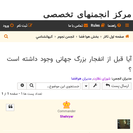
مرکز انجمنهای تخصصی
راهنما
Rules
تماس با ما
ثبت نام
ورود
ج
صفحه اول تالار
بخش هوا فضا
انجمن نجوم
كيهانشناسي
س
ت
آیا قبل از انفجار بزرگ جهانی وجود داشته است
ج
؟
و
مدیران انجمن:
شوراي نظارت
,
مديران هوافضا
جستجو
جستجوی پیش
ارسال پست
تعداد پست ها:1 • صفحه
1
از
1
Commander
Shahryar