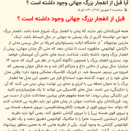
آیا قبل از انفجار بزرگ جهانی وجود داشته است ؟
پ
سه‌شنبه ۶ شهریور ۱۳۸۶, ۱۰:۳۰ ق.ظ
س
قبل از انفجار بزرگ جهانی وجود داشته است ؟
ت
همه فیزیکدانان باور ندارند که زمان با انفجار بزرگ شروع شده باشد. انفجار بزرگ
تنها می توانسته گذری از یک رمبش به جهانی در حال انبساط باشد. اینک "
مارتین بوجووالد " از دانشگاه ایالت پنسیلوانیای امریکا در حال بررسی مدلی از
«گرانش کوانتومی حلقوی» است تا نشان دهد که حتی اگر چنان جهانی، پیش از
انفجار بزرگ وجود داشته باشد، شناخت جنبه های خاص آن غیرممکن خواهد
بود. بسیاری انفجار بزرگ را همچون «گلوله آتش» در نظر می گیرند که حدود ۱۴
میلیارد سال پیش از حالتی داغ و متراکم آغاز شد و به شکل جهان وسیعی که
امروزه می بینیم، منبسط شد. در فیزیک کلاسیک مشکلی وجود دارد؛ وقتی مدل
های خود را در جهت گذشته مورد استنتاج قرار می دهیم، این مدل ها انفجار
بزرگ را به عنوان لحظه یی با انرژی و دمای بی نهایت پیش بینی می کنند که آن
را «تکینگی» می نامند. مدل های کلاسیکی می توانند تا یک هزارمیلیاردم ثانیه
این تکینگی پیش بروند، اما همه مفهوم های پیشین معادلات شان از دست می
رود. فیزیکدانان برای شناخت جهان در زمان های دور باید نظریه یی انتخاب کنند
که بتواند سه نیروی قوی تر طبیعت (الکترومغناطیسی، نیروی ضعیف هسته یی
و نیروی قوی هسته یی) را با نیروی گرانش تلفیق کند، یعنی آنها باید نظریه
گرانش اینشتین (نسبیت عام) را با مکانیک کوانتومی تطبیق دهند و یک نظریه
کوانتومی گرانشی به وجود آورند. یکی از نظریه هایی که به همین منظور پیشنهاد
شده است، گرانش کوانتومی حلقوی نام دارد. این نظریه فرض می کند زمان در