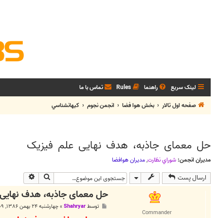
لینک سریع
راهنما
Rules
تماس با ما
صفحه اول تالار
بخش هوا فضا
انجمن نجوم
كيهانشناسي
حل معمای جاذبه، هدف نهایی علم فیزیک
مدیران انجمن:
شوراي نظارت
,
مديران هوافضا
جستجو
جستجوی پی
ارسال پست
حل معمای جاذبه، هدف نهایی 
پ
توسط
Shahryar
»
چهارشنبه ۲۴ بهمن ۱۳۸۶, ۱:۰۹ ب.ظ
س
Commander