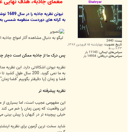
معمای جاذبه، هدف نهایی 
ت
Shahryar
نیوتن نظریه جاذبه را در سال 1689 نوشت، و معادلات او تا همین امروز برای پرتاب کاوشگرها
به کرانه های دوردست منظومه شمسی به 
لیگو به دنبال مشاهده آثار امواج جاذب
پست:
2440
تاریخ عضویت:
چهارشنبه ۱۵ فروردین ۱۳۸۶,
۶:۲۳ ب.ظ
سپاس‌های ارسالی:
11143 بار
پس درک ما از جاذبه ممکن است دچار چه
سپاس‌های دریافتی:
14954 بار
نظریه نیوتن اشکالاتی دارد. این نظریه م
به ما نمی گوید. 200 س
فضا و زمان (یا دقیقتر بگوییم "فضا-زمان")
نظریه پیشرفته تر
این مفهومی عجیب است، اما بسیاری از ما
خیلی پیچیده تر در کیهان را پیش بینی می
شاید سخت ترین آزمون برای نظریه اینشتین