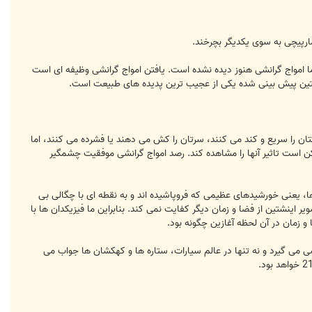
ارپیچی به سوی یکدیگر بچرخند.
 امواج گرانشی هنوز دیده نشده است. یافتن امواج گرانشی وظیفه ای است
تان را سریع و کند می کنند، سرتان را کش می دهند یا فشرده می کنند، اما
کن است تاثیر آنها را مشاهده کند. رصد امواج گرانشی موفقیت چشمگیر
ا، یعنی خورشیدهای عظیمی که فروپاشیده اند و به نقطه ای با چگالی بی
ده اند، اینشتین ناکام خواهد ماند. و حتی حیاتی تر اینکه، در آغاز زمان یعنی هنگام انفجار بزرگ (Big Bang) تصویر اینشتین از فضا و زمان دیگر کفایت نمی کند. بنابراین ما فیزیکدان ها با
 زمان در آن لحظه آغازین چگونه بود.
شی می گیرد و نه تنها در عالم سیارات، ستاره ها و کهکشان ها جواب می