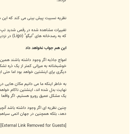
گردند.
نظریه نسبیت پیش بینی می کند که این ست
تغییرات مشاهده شده در رقص شدید تپ اخت
که به رصدخانه های "لیگو" (Ligo) در نزدیکی شهرهای سیاتل و نیواورلئان سپرده شده است.امواج گرانشی چنانچه توسط اینشتین پیش بینی شده یکی از عجیب ترین پدیده های طبیعت است.
این هم جواب نخواهد داد
امواج جاذبه اگر وجود داشته باشند همین 
خوشبختانه به میزانی کمتر از یک ذره تشک
دیگری برای اینشتین خواهد بود اما حتی ا
به خاطر اینکه ما می دانیم مکان هایی د
یک مشکل عمیق روبرو هستیم. اگر واقعا ب
چنین نظریه ای اگر وجود داشته باشد آنچی
دهد، بلکه همچنین در جهان اتمی سیاهچاله ها 
[External Link Removed for Guests]