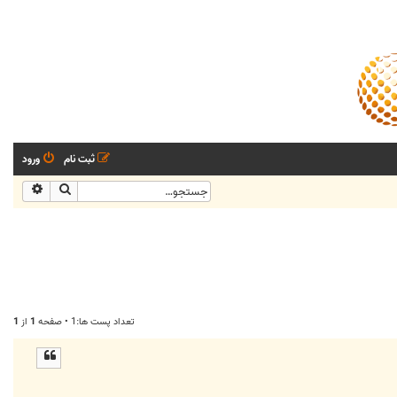
ثبت نام
ورود
جستجو
جستجو
تعداد پست ها:1 • صفحه
1
از
1