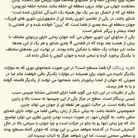
نظریه برای چندین دهه و در شکلهای مختلف مورد بررسی قرار داشت. برخی
معتقدند جهان می تواند درون منطقه ای حلقه مانند مشابه حلقه توریوس-
حلقه ای که از اتصال دو سر یک نوار همراه یک تابیدگی تشکیل شده است-
شناور باشد. در یکی از تفاسیر تئوری رشته ای از مشهورترین تئوری های فیزیک،
جهان منطقه ای سه بعدی از فضا است که "برین" خوانده شده و در فضایی با
ابعاد بیشتر و بزرگتر شناور است.
یکی از مدلهای این تئوری عنوان می کند جهان زمانی دارای برینهای مختلف با
بیش از هشت بعد بوده که در فضایی 9 بعدی شناور و هر یک از این بعدها
مانند نان دونات یک حلقه را تشکیل داده بودند. در نهایت این بعدهای مختلف
با یکدیگر برخورد کرده و تبخیر شده و جهان کنونی را شکل داده اند.
نظریه پرینگلز:
آیا فضا مسطح است؟ در این صورت شعاعهای نوری که به موازات
یکدیگر تابیده می شوند برای همیشه در موازات یکدیگر باقی خواهند ماند اما در
صورتی که جهان از انحنا برخوردار باشد شعاعها می توانند از یکدیگر فاصله گرفته
و یا به هم برسند.
یکی از نظریات در این باره می گوید فضا دارای انحنایی مشابه چیپس سیب
زمینی پرینگلز است. سطح در مرکز یکی از این چیپسها به سمت بالا و پایین
انحنا یافته است. در حالت تئوری هر نقطه ای از جهان می تواند چنین
خصوصیتی داشته باشد. به بیانی دیگر از زبان ریاضی فضا می تواند دارای انحنای
منفی باشد. به گزارش مهر، در صورت درست بودن چنین نظری می توان توضیح
داد که چرا زمان تنها رو به جلو در حرکت است و چرا جهان با سرعتی بالا در حال
گسترش است؟ در گذشته شواهد مبنی بر این بودند که جهان کاملا مسطح بوده
و سطحی منحنی نیست، اما این شواهد هرگز به اثبات نرسیده اند.