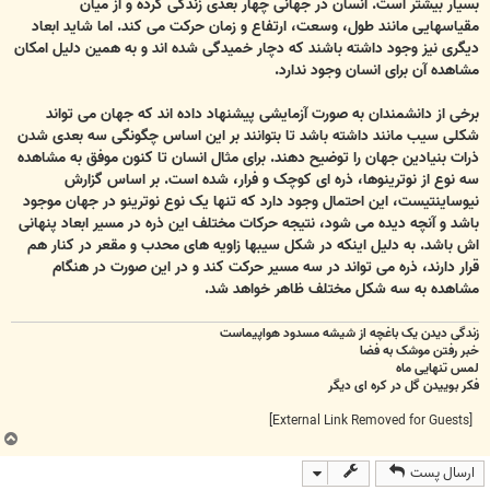
بسیار بیشتر است. انسان در جهانی چهار بعدی زندگی کرده و از میان
مقیاسهایی مانند طول، وسعت، ارتفاع و زمان حرکت می کند. اما شاید ابعاد
دیگری نیز وجود داشته باشند که دچار خمیدگی شده اند و به همین دلیل امکان
مشاهده آن برای انسان وجود ندارد.
برخی از دانشمندان به صورت آزمایشی پیشنهاد داده اند که جهان می تواند
شکلی سیب مانند داشته باشد تا بتوانند بر این اساس چگونگی سه بعدی شدن
ذرات بنیادین جهان را توضیح دهند. برای مثال انسان تا کنون موفق به مشاهده
سه نوع از نوترینوها، ذره ای کوچک و فرار، شده است. بر اساس گزارش
نیوساینتیست، این احتمال وجود دارد که تنها یک نوع نوترینو در جهان موجود
باشد و آنچه دیده می شود، نتیجه حرکات مختلف این ذره در مسیر ابعاد پنهانی
اش باشد. به دلیل اینکه در شکل سیبها زاویه های محدب و مقعر در کنار هم
قرار دارند، ذره می تواند در سه مسیر حرکت کند و در این صورت در هنگام
مشاهده به سه شکل مختلف ظاهر خواهد شد.
زندگی دیدن یک باغچه از شیشه مسدود هواپیماست
خبر رفتن موشک به فضا
لمس تنهایی ماه
فکر بوییدن گل در کره ای دیگر
[External Link Removed for Guests]
ب
ا
ارسال پست
ل