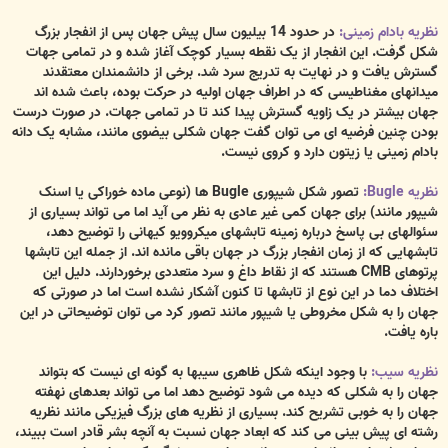
نظریه بادام زمینی:
در حدود 14 بیلیون سال پیش جهان پس از انفجار بزرگ
شکل گرفت. این انفجار از یک نقطه بسیار کوچک آغاز شده و در تمامی جهات
گسترش یافت و در نهایت به تدریج سرد شد. برخی از دانشمندان معتقدند
میدانهای مغناطیسی که در اطراف جهان اولیه در حرکت بوده، باعث شده اند
جهان بیشتر در یک زاویه گسترش پیدا کند تا در تمامی جهات. در صورت درست
بودن چنین فرضیه ای می توان گفت جهان شکلی بیضوی مانند، مشابه یک دانه
بادام زمینی یا زیتون دارد و کروی نیست.
نظریه Bugle:
تصور شکل شیپوری Bugle ها (نوعی ماده خوراکی یا اسنک
شیپور مانند) برای جهان کمی غیر عادی به نظر می آید اما می تواند بسیاری از
سئوالهای بی پاسخ درباره زمینه تابشهای میکروویو کیهانی را توضیح دهد،
تابشهایی که از زمان انفجار بزرگ در جهان باقی مانده اند. از جمله این تابشها
پرتوهای CMB هستند که از نقاط داغ و سرد متعددی برخوردارند. دلیل این
اختلاف دما در این نوع از تابشها تا کنون آشکار نشده است اما در صورتی که
جهان را به شکل مخروطی یا شیپور مانند تصور کرد می توان توضیحاتی در این
باره یافت.
نظریه سیب:
با وجود اینکه شکل ظاهری سیبها به گونه ای نیست که بتواند
جهان را به شکلی که دیده می شود توضیح دهد اما می تواند بعدهای نهفته
جهان را به خوبی تشریح کند. بسیاری از نظریه های بزرگ فیزیکی مانند نظریه
رشته ای پیش بینی می کند که ابعاد جهان نسبت به آنچه بشر قادر است ببیند،