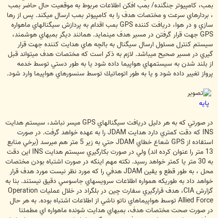
بمب، كامپيوتر جنگنده/ بمب افكن اطلاعات مربوط به موقعيت حال حاضر بمب
، بردارهاي سرعت و مختصات هدف را به كامپيوتر بمب ارسال ميكند. پس از رها
سازي و در هوا، دريافت كننده GPS بمب اقدام به پردازش سيگنالهاي ماهواره
GPS جهت قرار گرفتن در مسير هدف مينمايد. همانند ديگر بمبهاي هوشمند،
سيستم كنترل مسئول ارسال سيگنال به بالچه هاي هدايت كننده جهت قرار
گيري در مسير صحيح ميباشد. لازم به ذكر است كه مختصات هدف ميتواند قبل
از بلند شدن به سيستمهاي هواپيما داده شود يا به طور دستي توسط خدمه
پرواز تغيير داده شود و يا به طور اتوماتيك توسط سنسورهاي هواپيما وارد شود.
پايه
در صورتي كه به هر دليل دريافت سيگنالهاي GPS ميسر نباشد،‌ سيستم هدايت
INS كه دقت كمتري دارد هدايت JDAM را به عهده خواهد گرفت. در صورت
استفاده از GPS شعاع خطاي JDAM حتي به زير 5 متر هم ميرسد (برخي منابع
13 متر را عنوان كرده اند) ولي در صورت بكارگيري سيستم هدايت INS اين دقت
به 30 متر يا كمتر خواهد رسيد. نكته مهم اينكه در صورت اشتباه بودن مختصات
محل ، به طور قطع و يقين JDAM هدفي را كه مورد نظر نيست مورد هدف قرار
خواهد داد به طوريكه همواره اطلاعات سرويسهاي جاسوسي دقيق نيستند. بنا به
گزارش CIA، هدف قرارگيري سفارت چين در بلگراد در خلال عمليات Operation
Allied Force توسط هواپيماهاي ناتو ناشي از اطلاعات اشتباه بوده. به هر حال
در صورت صحت مختصات هدف،‌ بمبهاي هدايت شونده ماهواره اي مطمئنا