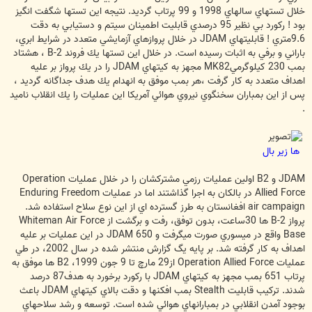
خلال تستهاي سالهاي 1998 و 99 پرتاب گرديد. نتيجه اين تستها شگفت انگيز
بود ! ركورد بي نظير 95 درصدي قابليت اطمينان سيتم و دستيابي به دقت
9.6متري ! قابليتهاي JDAM در خلال پروازهاي آزمايشي متعدد در شرايط ابري،
باراني و برفي به اثبات رسيده است. در خلال اين تستها يك فروند B-2 ، هشتاد
بمب 230 كيلوگرميMK82 مجهز به كيتهاي JDAM را در يك پرواز بر عليه
اهداف متعدد به كار گرفت ،‌هر بمب موفق به انهدام يك هدف جداگانه گرديد ،‌
پس از اين بمباران سخنگوي نيروي هوائي آمريكا اين عمليات را يك انقلاب ناميد
.
ها زير بال
JDAM و B2 اولين عمليات رزمي مشتركشان را در خلال عمليات Operation
Allied Force در بالكان به اجرا گذاشتند اما در عمليات Enduring Freedom
air campaign افغانستان به طرز گسترده اي از اين نوع سلاح استفاده شد.
پرواز B-2 ها 30ساعت، بدون توفق، رفت و برگشت از Whiteman Air Force
Base واقع در ميسوري صورت ميگرفت و 650 JDAM در اين عمليات بر عليه
اهداف به كار گرفته شد. بر پايه يگ گزارش منتشر شده در سال 2002، در طي
عمليات Operation Allied Force از29 مارچ تا 9 جون 1999، B2 ها موفق به
پرتاب 651 بمب مجهز به كيتهاي JDAM با ركورد برخورد به هدف87 درصد
شدند. تركيب قابليت Stealth بمب افكنها و دقت بالاي كيتهاي JDAM باعث
بوجود آمدن انقلابي در بمبارانهاي هوائي شده است. توسعه و رشد سلاحهاي