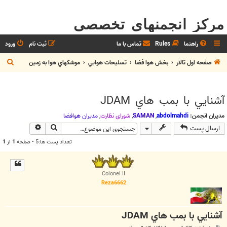
مرکز انجمنهای تخصصی
راهنما
Rules
تماس با ما
ثبت نام
ورود
ج
صفحه اول تالار
بخش هوا فضا
تسليحات هوايي
موشكهاي هوا به زمين
س
ت
آشنايي با بمب هاي JDAM
ج
و
مدیران انجمن:
abdolmahdi
,
SAMAN
,
شوراي نظارت
,
مديران هوافضا
جستجو
جستجوی پیش
ارسال پست
تعداد پست ها:5 • صفحه
1
از
1
Colonel II
Reza6662
آشنايي با بمب هاي JDAM