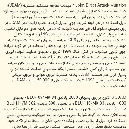
Joint Direct Attack Munition / مهمات تهاجم مستقيم مشترك (JDAM)،
كيت هدايت جداگانه ارزان قيمتي است كه با نصب آن بر روي بمبهاي سقوط آزاد
غير هدايت شونده ميتوان آنها را به مهمات هدايت شونده دقيق (هوشمند) ،
قابل استفاده در هر گونه شرايط جوي تبديل كرد. با نصب (كيت دم) JDAM بر
روي بمبهاي سقوط آزاد غير هدايت شونده كه شامل بالچه هاي دم قابل تنظيم،‌
يك كامپيوتر كنترل، يك سيستم هدايت اينرسيائي INS و يك واحد كنترل
هدايت سيستم مكانيابي جهاني GPS ميباشد ، بمبهاي غير هدايت شونده به
مهماتي هدايت شونده ،‌ با دقت بالا ، دور برد و قابل استفاده در هر گونه شرايط
جوي تبديل ميشوند. در خلال جنك 1999 كوزوو ، بمبهاي هدايت شونده ليزري
در سطح وسيعي توسط جنگنده هاي ناتو بكار گرفته شدند اما به علت شرايط
نامساعد جوي و پوشش ضخيم ابري كه از مختصات جوي جنوب بالكان ميباشد
اين سلاحها كارائي كمي داشتند، ضمن اينكه سلاحهاي هدايت شونده ليزري
بسيار گران هم هستند. JDAM برنامه مشترك نيروي هوائي و نيروي دريائي
آمريكاست و از سال 1998 شركت بوئينگ بيش از 150,000 كيت JDAM را
توليد كرده است.
JDAM تا كنون بر روي بمبهاي 2000 پاوندي BLU-109/MK 84 - بمبهاي
1000 پاوندي BLU-110/MK 83 و يا بمبهاي 500 پاوندي BLU-111/MK 82
نصب گرديده است و ميتوان بر عليه اهداف مهم ثابت و غير ثابت از جنگنده و يا
بمب افكن تحت هر گونه شرايط جوي و بدون نياز به هيچگونه پشتيباني زميني
استفاده كرد. قبل از پرتاب بمب، جنگنده/ بمب افكن با استفاده از GPS خود
موقعيت دقيق هدف را روي زمين مشخص ميكند،‌ درست قبل از رها سازي