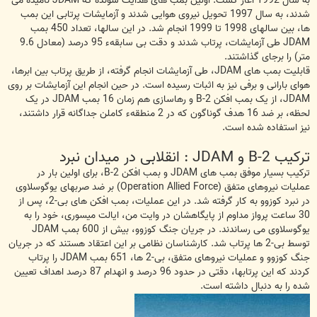
به سال 1992 آغاز گشت. اولین بمب های هدایت شونده که JDAM نامیده می
شدند، به سال 1997 تحویل نیروی هوایی شدند و آزمایشات پرتابی این بمب
ها، بین سالهای 1998 تا 1999 انجام شد. در این سالها، تعداد 450 بمب
JDAM طی آزمایشات، پرتاب شدند و دقت بی سابقهء 95 درصد (معادل 9.6
متر) را برجای گذاشتند.
قابلیت بمب های JDAM، طی آزمایشات انجام گرفته، از طریق پرتاب بین ابرها،
هوای بارانی و برفی نیز به اثبات رسیده است. در حین انجام این آزمایشات بر روی
JDAM، از یک بمب افکن B-2 و رهاسازی هم زمان 16 بمب JDAM در یک
لحظه، بر ضد 16 هدف گوناگون که در 2 منطقهء کاملن جداگانه قرار داشتند،
نیز استفاده شده است.
ترکیب B-2 و JDAM : انقلابی در میدان نبرد
ترکیب بسیار موفق بمب های JDAM و بمب افکن B-2، برای اولین بار در
عملیات نیروهای متفق (Operation Allied Force) بر ضد صربهای یوگوسلاوی
در نبرد کوزوو به کار گرفته شد. در این عملیات، بمب افکن های بی-2، پس از
30 ساعت پرواز مداوم از پایگاهشان در وایت من، ایالت میسوری، خود را به
یوگوسلاوی می رساندند. در جریان جنگ کوزوو، بیش از 600 بمب JDAM
توسط بی-2 ها پرتاب شد. کارشناسان نظامی بر این اعتقاد هستند که در جریان
جنگ کوزوو و عملیات نیروهای متفق، بی-2 ها، 651 بمب JDAM را پرتاب
کردند که این پرتابها، دقتی در حدود 96 درصد و انهدام 87 درصد اهداف تعیین
شده را به دنبال داشته است.