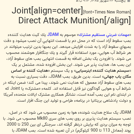
پ
پنج‌شنبه ۲۳ شهریور ۱۳۸۵, ۹:۱۳ ب.ظ
س
[align=center]Joint
ت
[font=Times New Roman]
Direct Attack Munition[/align]
«
مهمات ضربتي مستقيم مشترك
» موسوم به
JDAM
يك كيت هدايت كنندهء
بمب سقوط آزاد است كه در محل دم يا قسمت انتهايي آن نصب مي‏‎شود و دقت
بمب‏هاي سقوط آزاد را به شدت افزايش مي‎‏دهد. اين بمب‏ها بدين ترتيب مي‏توانند در
هر شرائط آب هوايي، مورد استفاده قرار گيرند و يك جنگ‏افزار هوشمند محسوب
می شوند. با افزودن یک بخش اضافه به قسمت انتهایی بمب های سقوط آزاد،
این بمب ها، هدایت پذیر می شوند. این بخش افزوده شده، مشتمل بر یک
«
سیستم هدایت کنندهء اینرسیایی
» و یک سیستم «
هدایت کننده بر اساس
مکان یاب جهانی
» است. بدین طریق، بمب JDAM، دقت بسیاری نسبت به
بمب های سقوط آزاد معمول که هدایت نمی شوند، پیدا می کند؛ ضمن اینکه در
شرائط آب و هوایی گوناگون نیز قابل استفاده اند. کلمهء «مشترک» یا Joint که
در ابتدای نام این بمب آمده است، نشانگر همکاری مشترک ایالات متحدهء آمریکا
و دولت پادشاهی بریتانیا در برنامهء طراحی و تولید این جنگ افزار است.
JDAM یک سلاح هدایت شوندهء هوا به زمین محسوب می شود که در اصل،
نصب سیستم هدایت پذیری بر روی بمب های سری Mk80 محسوب می شود. با
توجه به میزان بردی که برایش درنظر گرفته اند، سرجنگی ای بین 250 تا 2000
پوند (معادل 113 تا 900 کیلوگرم) در آن تعبیه شده است. بمب JDAM با