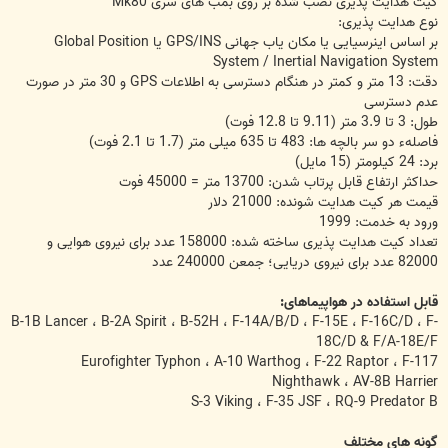
کیت هدایت پذیری نصب شده بر روی بمب های سری Mk80
نوع هدایت پذیری:
بر اساس اینرسیایی یا مکان یاب جهانی GPS/INS یا Global Position
System / Inertial Navigation System
دقت: 13 متر و کمتر در هنگام دسترسی به اطلاعات GPS و 30 متر در صورت
عدم دسترسی
طول: 3 تا 3.9 متر (9.11 تا 12.8 فوت)
فاصلهء دو سر بالچه ها: 483 تا 635 میلی متر (1.7 تا 2.1 فوت)
برد: 24 کیلومتر (15 مایل)
حداکثر ارتفاع قابل پرتاب شدن: 13700 متر = 45000 فوت
قیمت هر کیت هدایت شونده: 21000 دلار
ورود به خدمت: 1999
تعداد کیت هدایت پذیری ساخته شده: 158000 عدد برای نیروی هوایی و
82000 عدد برای نیروی دریایی؛ جمعن 240000 عدد
قابل استفاده در هواپیماهای:
B-1B Lancer ، B-2A Spirit ، B-52H ، F-14A/B/D ، F-15E ، F-16C/D ، F-
18C/D & F/A-18E/F
Eurofighter Typhon ، A-10 Warthog ، F-22 Raptor ، F-117
Nighthawk ، AV-8B Harrier
S-3 Viking ، F-35 JSF ، RQ-9 Predator B
گونه های مختلف