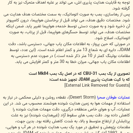
توجه به قابلیت هدایت پذیری اش، می تواند بر علیه اهداف متحرک نیز به کار
گرفته شود.
پس از رهاسازی، بمب به صورت اتوماتیک، به سمت مختصات هدف هدایت می
شود. مختصات دقیق هدف، می تواند قبل از برخاستن هواپیما، درون کامپیوتر
آن ذخیره شود و به صورت دستی توسط خدمهء هواپیما تغییر یابد. ضمن اینکه
مختصات هدف، می تواند توسط حسگرهای هواپیما، قبل از پرتاب، به صورت
اتوماتیک، اصلاح شود.
در صورتی که حین پرواز، به اطلاعات مکان یاب جهانی، دسترسی باشد، دقت
JDAM، دایره ای به شعاع 13 متر و کمتر اعلام شده است. (این عدد، توسط
مقامات بوئینگ کمتر از 10 متر ذکر شده است.) در صورت عدم دسترسی به
اطلاعات مکان یاب جهانی، میزان خطا به 30 متر و کمتر افزایش می یابد.
تصویری از یک بمب CBU-31 که در اصل یک بمب Mk84 است
که با کیت هدایت پذیری JDAM تجهیز شده است:
[External Link Removed for Guests]
عملیات طوفان صحرا
(Desert Storm)، نقطهء روشن و دلیلی محکمی در نیاز به
استفاده از مهمات هوا به زمین هدایت شونده هوشمند محسوب می شد. در این
عملیات، آب و هوای خاص منطقهء درگیری، دقت مهمات هدایت شونده را
کاهش داده بود. دقت بمب های سقوط آزاد (غیرهدایت شونده) نیز به علت
پرتابشان از ارتفاع متوسط و بالا، به شدت کاهش یافته بود. بدین جهت،
مقدمات پژوهش و تحقیق در مورد یک بمب هدایت شونده در هر آب و هوایی،