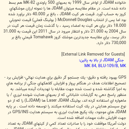
خانواده JDAM از اواخر سال 1999 به بمبهاي 500 پاوندي MK-82 هم بسط
داده شده است. در مقام مقايسه ميتوان JDAM ها را نمونه ارزان موشكهاي
كروز به حساب آورد. قيمت هر كيت JDAM ، بالغ بر 40.000 دلار براورد شده
بود اما پس از انتخاب McDonnell Douglas ( بوئينگ فعلي) قيمت تحويلي
18.000 دلار براي هر كيت به امضاء رسيد ، با گذشت زمان قيمت هر كيت در
سال 2004 به 21.000 دلار و انتظار ميرود در سال 2011 اين قيمت به 31.000
دلار برسد،‌ براي مقايسه جديدترين موشك كروز Tomahawk قيمتي بالغ بر
730,000 دلار دارد.
[External Link Removed for Guests]
جنگي JDAM از بالا به پائين:
MK 84, BLU-109/B, MK
GPS بهبود يافته و دقيق- يك جستجو گر دقيق براي هدايت نهائي- افزايش برد -
تصحيح اطلاعات هدف در هنگام پرواز و افزايش كلاهكهاي جنگي از برنامه هاي
به اجرا گذاشته شده و تست شده جهت مقابله با تهديدات آينده ميباشد. به
منظور پاسخ دهي به گزارشات خلباناني كه از بمبهاي هدايت شونده ليزري / يا
ماهواره اي استفاده كرده اند، بوئينگ Laser JDAM ها (LJDAM) را كه از دو
نوع سيستم هدايتي در يك كيت استفاده ميكنند را توسعه داده است . بر پايه
JDAM هاي موجود، يك پكيج هدايت ليزري به سيستم هدايت GPS/INS در
جهت افزايش دقت مهمات اضافه شده است.
دولت آمريكا موافقت خود را با صادرات تعداد كمي از كيتهاي JDAM به تعداد