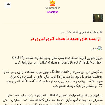
ل
ا
Commander
Shahryar
پ
سه‌شنبه ۱۲ شهریور ۱۳۸۷, ۲:۵۸ ب.ظ
س
از بمب های جدید با هدف گیری لیزری در
ت
نیروی هوایی آمریکا استفاده از بمب های جدید هدایت شونده (GBU-54
LJDAM (Laser Joint Direct Attack Munition را در عراق آغاز کرد.
به گزارش «ریا نووستی» از Defencetalk ، اولین مورد استفاده از این بمب که با
موفقیت هدف را نابود ساخت روز 12 اوت سال جاری در استان دیاله عراق
صورت گرفت. پرتاب و هدایت این بمب توسط جنگنده "اف-16" اسکادران ویژه
77 -م مستقر در پایگاه بغداد انجام شد.
یادآوری می کنیم که قرارداد تحویل LJDAM که برای مدرنیزه سازی بمب های
معمولی به مهمات فوق دقیق، در ماه مه سال گذشته امضا شد. سفارش مذکور
به ارزش 28 میلیون دلار تحویل 600 مجموعه هدف گیری لیزری را تا ژوئن سال