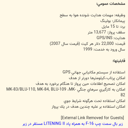
مشخصات عمومي:
وظيفه: مهمات هدايت شونده هوا به سطح
پيمانكار: بوئينگ
برد: تا 15 مايل
سقف پرواز: 13,677 متر
هدايت: GPS/INS
قيمت: 22,000 دلار هر كيت (قيمت سال 2007)
سال ورود به خدمت: 1999
قابليتها:
استفاده از سيستم مكانيابي جهاني GPS
امكان پرتاب،كيلومترها دورتر از هدف
امكان تصحيح اطلاعات حين پرواز تا هنگام برخورد به هدف
امكان به كارگيري سرهاي جنگي MK-83/BLU-110, MK-84, BLU-109 ،MK-
82
امكان استفاده تحت هرگونه شرايط جوي
امكان استفاده بر عليه چندين هدف در يك پرواز
[External Link Removed for Guests]
زير بال سمت چپ F-16 به همراه پاد LITENING II مستقر در زير