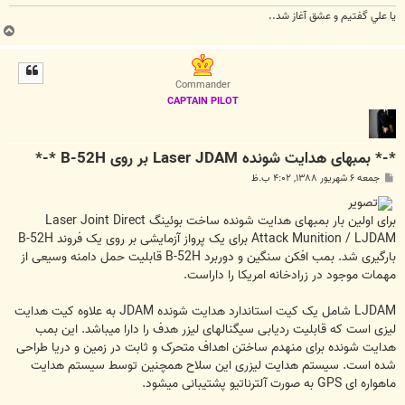
يا علي گفتيم و عشق آغاز شد..
ب
ا
ل
ا
Commander
CAPTAIN PILOT
*-* بمبهای هدایت شونده Laser JDAM بر روی B-52H *-*
پ
جمعه ۶ شهریور ۱۳۸۸, ۴:۰۲ ب.ظ
س
ت
برای اولین بار بمبهای هدایت شونده ساخت بوئینگ Laser Joint Direct
Attack Munition / LJDAM برای یک پرواز آزمایشی بر روی یک فروند B-52H
بارگیری شد. بمب افکن سنگین و دوربرد B-52H قابلیت حمل دامنه وسیعی از
مهمات موجود در زرادخانه امریکا را داراست.
LJDAM شامل یک کیت استاندارد هدایت شونده JDAM به علاوه کیت هدایت
لیزی است که قابلیت ردیابی سیگنالهای لیزر هدف را دارا میباشد. این بمب
هدایت شونده برای منهدم ساختن اهداف متحرک و ثابت در زمین و دریا طراحی
شده است. سیستم هدایت لیزری این سلاح همچنین توسط سیستم هدایت
ماهواره ای GPS به صورت آلترناتیو پشتیبانی میشود.