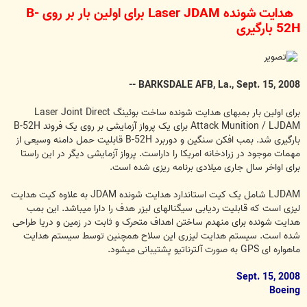
س
هدایت شونده Laser JDAM برای اولین بار بر روی B-
ت
52H بارگیری
BARKSDALE AFB, La., Sept. 15, 2008 --
برای اولین بار بمبهای هدایت شونده ساخت بوئینگ Laser Joint Direct
Attack Munition / LJDAM برای یک پرواز آزمایشی بر روی یک فروند B-52H
بارگیری شد. بمب افکن سنگین و دوربرد B-52H قابلیت حمل دامنه وسیعی از
مهمات موجود در زرادخانه امریکا را داراست. پرواز آزمایشی دیگر در این راستا
برای اواخر سال جاری میلادی برنامه ریزی شده است.
LJDAM شامل یک کیت استاندارد هدایت شونده JDAM به علاوه کیت هدایت
لیزی است که قابلیت ردیابی سیگنالهای لیزر هدف را دارا میباشد. این بمب
هدایت شونده برای منهدم ساختن اهداف متحرک و ثابت در زمین و دریا طراحی
شده است. سیستم هدایت لیزری این سلاح همچنین توسط سیستم هدایت
ماهواره ای GPS به صورت آلترناتیو پشتیبانی میشود.
Sept. 15, 2008
Boeing