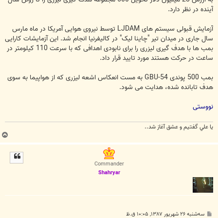
آینده در نظر دارد.
آزمایش قبولی سیستم های LJDAM توسط نیروی هوایی آمریکا در ماه مارس
سال جاری در میدان تیر "چاینا لیک" در کالیفرنیا انجام شد. این آزمایشات کارایی
بمب ها با هدف گیری لیزری را برای نابودی اهدافی که با سرعت 110 کیلومتر در
ساعت در حرکت هستند مورد تایید قرار داد.
بمب 500 پوندی GBU-54 به مست انعکاس اشعه لیزری که از هواپیما به سوی
هدف تابانده شده، هدایت می شود.
نووستی
يا علي گفتيم و عشق آغاز شد..
ب
ا
ل
ا
Commander
Shahryar
پ
سه‌شنبه ۲۶ شهریور ۱۳۸۷, ۱۰:۰۵ ق.ظ