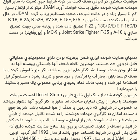
موفقيت بيشتري در نابودي هدف تحت هر گونه شرايط جوي نسبت به ساير انواع
مهمات هدايت شونده دقيق بدست خواهند آورد. JDAM ميتواند از ارتفاع بسيار
كم تا بسيار زياد و در حالت شيرجه، صعود،‌مستقيم پرتاب گردد. JDAM در حال
حاضر با جنگنده/ بمب افكنهاي : B-1B, B-2A, B-52H, AV-8B, F-15E, F/A-
18C/D/E/F, F-16C/D و F-22 تطبيق داده شده و برنامه هائي جهت تطبيق
سازي با A-10 و Joint Strike Fighter F-35 و MQ-9 و (يوروفايتر) در دست
ميباشد.
بمبهاي هدايت شونده ليزري ضمن پرهزينه بودن داراي محدوديتهاي عملياتي
قابل توجهي هم هستند. مهمترين نقطه ضعف آنها وابستگي پيوسته آنها به
آشكار بودن هدف توسط نشانگذار هاي ليزري ميباشد، اگر ليزر خاموش گردد و يا
هدف توسط باران، بخار آب يا ابر/غبار و دود محو و تاريك بشود ، جستجوگر ليزر
اصطلاحا كور شده و بمب مانند تمام بمبهاي پرتابي معمولي يك مسير بالستيك
را ميپيمايد !
درسهاي گرفته شده از جنگ اول خليج فارس Desert Storm اهميت مهمات
هوشمند را بيش از پيش نمايان ساخت. اما هنوز به كار گيري آنها دشوار ميباشد
به خصوص در شرايطي كه ديد زمين يا هدف از هوا ضعيف باشد. شرايط جوي
نامساعد امكان به كارگيري مهمات هوشمند را به شدت تقليل ميدهد از طرفي
مهمات غير هدايت شونده وقتي از ارتفاع متوسط يا بالا پرتاب شوند دقت كافي
در انهدام اهداف را ندارند. تحقيقات بر روي يك سلاح هدايت شونده دقيق كه
قابل بكار گيري در شرايط نامساعد جوي باشد از سال 1992 آغاز گرديد. اولين
سري از JDAM ها در سال 1997 تحويل داده شد و بيش از 450 JDAM در