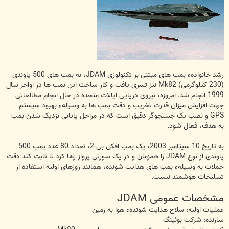
رشد خانوادهء بمب های مبتنی بر تکنولوژی JDAM، به بمب های 500 پاوندی
(230 کیلوگرمی) Mk82 نیز تسری یافت و کار ساخت این بمب ها در اواخر سال
1999 انجام شد. امروزه، نیروی دریایی ایالات متحده در حال انجام مطالعاتی
جهت افزایش میزان قدرت تخریب و دقت بمب ها به وسیلهء بهبود سیستم
GPS و نصب یک جستجوگر دقیق است که در مراحل پایانی نزدیک شدن بمب
به هدف، فعال شود.
به تاریخ 10 سپتامبر 2003، یک بمب افکن بی-2، تعداد 80 عدد بمب 500
پاوندی از نوع JDAM را همزمان و در یک سورتی پرواز رها کرد تا ثابت کند دقت
حملات به وسیلهء بمب های هدایت شونده، همانند روزهای اولیه استفاده از
تسلیحات هوشمند نیست.
مشخصات عمومی JDAM
عملیات اولیه: سلاح هدایت شوندهء هوا به زمین
سازنده: شرکت بوئینگ