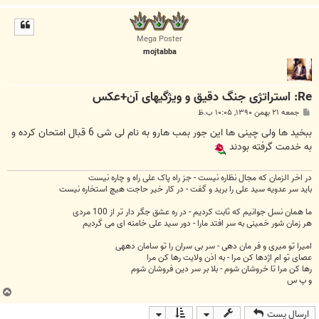
ا
ل
ا
Mega Poster
mojtabba
Re: استراتژی جنگ دقیق و ویژگیهای آن+عکس
پ
جمعه ۲۱ بهمن ۱۳۹۰, ۱۰:۰۵ ب.ظ
س
ت
ببخید ها ولی چینی ها این جور بمب هارو به نام لی شی 6 قبال امتحان کرده و
به خدمت گرفته بودند
در اخر الزمان که مجال نظاره نیست - جز راه پاک علی راه و چاره نیست
باید سر عدویه سید علی را برید و گفت - در کار خیر حاجت هیچ استخاره نیست
ما همان نسل جوانیم که ثابت کردیم - در ره عشق جگر دار تر از 100 مردی
هر زمان شور خمینی به سر افتد مارا - دور سید علی خامنه ای می گردیم
امیرا تو میری و فر مان دهی - سر بی سران را تو سامان دههی
عصای تو ام اژدها کن مرا - به اذن ولایت رها کن مرا
رها کن مرا تا خروشان شوم - بلا بر سر دین فروشان شوم
و پ س
ب
ا
ارسال پست