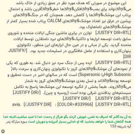
این موضوع در صورتی که هدف مورد نظر در عمق زیادی از خاک باشد
می&shy;تواند برای بمب&shy;افکن&shy;ها خطر&shy;آفرین باشد و احتمال
پرتاب این موشک&shy;ها را کاهش دهد. همچنان که در جنگ&shy;های
پیشین در عراق نیز تعداد موشک&shy;های CALCM پرتاب شده بسیار کمتر از
موشک&shy;های تاماهاوک بود.
[JUSTIFY DIR=RTL] توازن در برابری ماشین جنگی ایالات متحده و شوروی
سابق باعث توسعه ابزارها و تاکتیک&shy;های نبرد نامتقارن توسط ایالات
متحده گردید. یکی از مبانی و در عین حال ابزارهای این منظور، تکنولوژی
پنهان‌کاری و استفاده از عامل غافلگیری در تسلیحات جدید بود. [/JUSTIFY
DIR]
[JUSTIFY DIR=RTL] ایده پس از جنگ سرد نیز دنبال شد. به طوری که یکی
از نمودهای آن موشک&shy;های کروز با تکنولوژی پنهان‌کاری و سرعت بالا(
High Subsonicیا Supersonic) است که در سالهای اخیر در دست تحقیق و
توسعه بوده&shy;اند و نسل بعدی موشک&shy;های کروز به شمار
می&shy;روند. طبعاً بخشی از انگیزه توسعه این موشک‌ها پاسخ به تکامل
سیستم‌های پدافندی شرقی بوده است (روسیه و چین). [/JUSTIFY DIR]
[JUSTIFY DIR=RTL] [/JUSTIFY DIR]
[JUSTIFY DIR=RTL] [COLOR=#339966] : avia. [/JUSTIFY DIR]
به آن بندگانم که اسراف به نفس خویش کردند بگو هرگز از رحمت خدا نا امید مباشید،البته خدا
همه گناهان شما را خواهد بخشید که او خدایی بسیار آمرزنده و مهربان است
سوره مبارکه زمر
آیه شریفه 153
ب