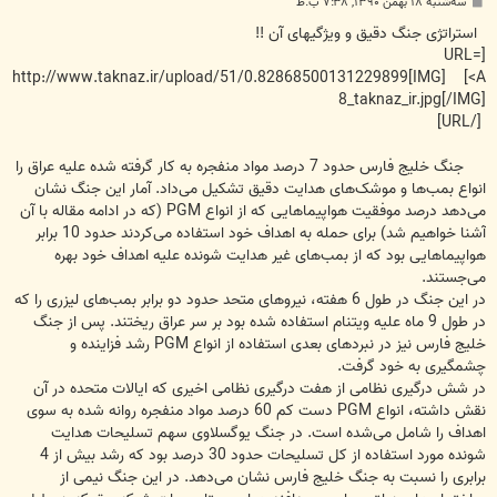
پ
سه‌شنبه ۱۸ بهمن ۱۳۹۰, ۷:۳۸ ب.ظ
س
ت
استراتژی جنگ دقیق و ویژگیهای آن !!
[URL=
<A] [IMG]http://www.taknaz.ir/upload/51/0.82868500131229899
8_taknaz_ir.jpg[/IMG]
[/URL]
جنگ خلیج فارس حدود 7 درصد مواد منفجره به کار گرفته شده علیه عراق را
انواع بمب‌ها و موشک‌های هدایت دقیق تشکیل می‌داد. آمار این جنگ نشان
می‌دهد درصد موفقیت هواپیماهایی که از انواع PGM (که در ادامه مقاله با آن
آشنا خواهیم شد) برای حمله به اهداف خود استفاده می‌کردند حدود 10 برابر
هواپیماهایی بود که از بمب‌های غیر هدایت شونده علیه اهداف خود بهره
می‌جستند.
در این جنگ در طول 6 هفته، نیروهای متحد حدود دو برابر بمب‌های لیزری را که
در طول 9 ماه علیه ویتنام استفاده شده بود بر سر عراق ریختند. پس از جنگ
خلیج فارس نیز در نبردهای بعدی استفاده از انواع PGM رشد فزاینده و
چشمگیری به خود گرفت.
در شش درگیری نظامی از هفت درگیری نظامی اخیری که ایالات متحده در آن
نقش داشته، انواع PGM دست کم 60 درصد مواد منفجره روانه شده به سوی
اهداف را شامل می‌شده است. در جنگ یوگسلاوی سهم تسلیحات هدایت
شونده مورد استفاده از کل تسلیحات حدود 30 درصد بود که رشد بیش از 4
برابری را نسبت به جنگ خلیج فارس نشان می‌دهد. در این جنگ نیمی از