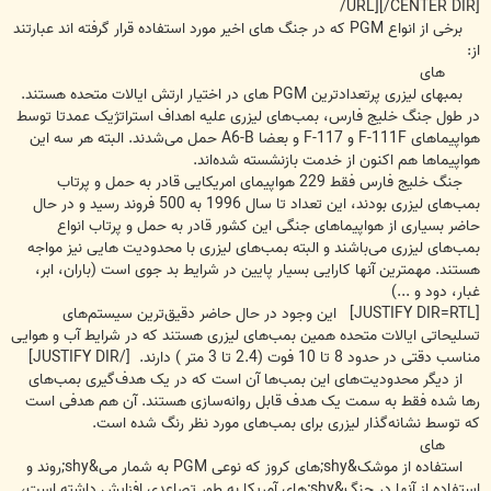
/URL][/CENTER DIR]
برخی از انواع PGM که در جنگ های اخیر مورد استفاده قرار گرفته اند عبارتند
از:
‌های
بمبهای لیزری پرتعدادترین PGM های در اختیار ارتش ایالات متحده هستند.
در طول جنگ خلیج فارس، بمب‌های لیزری علیه اهداف استراتژیک عمدتا توسط
هواپیماهای F-111F و F-117 و بعضا A6-B حمل می‌شدند. البته هر سه این
هواپیماها هم اکنون از خدمت بازنشسته شده‌اند.
جنگ خلیج فارس فقط 229 هواپیمای امریکایی قادر به حمل و پرتاب
بمب‌های لیزری بودند، این تعداد تا سال 1996 به 500 فروند رسید و در حال
حاضر بسیاری از هواپیماهای جنگی این کشور قادر به حمل و پرتاب انواع
بمب‌های لیزری می‌باشند و البته بمب‌های لیزری با محدودیت هایی نیز مواجه
هستند. مهمترین آنها کارایی بسیار پایین در شرایط بد جوی است (باران، ابر،
غبار، دود و ...)
[JUSTIFY DIR=RTL] این وجود در حال حاضر دقیق‌ترین سیستم‌های
تسلیحاتی ایالات متحده همین بمب‌های لیزری هستند که در شرایط آب و هوایی
مناسب دقتی در حدود 8 تا 10 فوت (2.4 تا 3 متر ) دارند. [/JUSTIFY DIR]
از دیگر محدودیت‌های این بمب‌ها آن است که در یک هدف‌گیری بمب‌های
رها شده فقط به سمت یک هدف قابل روانه‌سازی هستند. آن هم هدفی است
که توسط نشانه‌گذار لیزری برای بمب‌های مورد نظر رنگ شده است.
‌های
استفاده از موشک&shy;های کروز که نوعی PGM به شمار می&shy;روند و
استفاده از آنها در جنگ&shy;های آمریکا به طور تصاعدی افزایش داشته است،