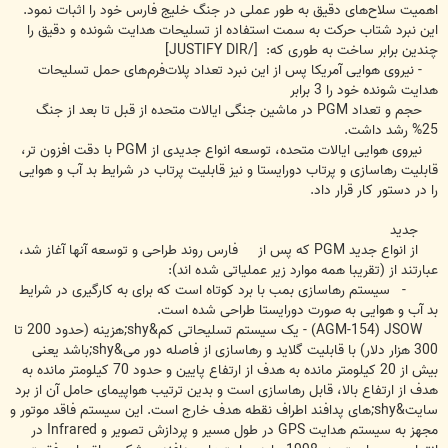
اهمیت سلاح‌های دقیق به طور عملی در جنگ خلیج فارس خود را اثبات نمود.
این نبرد شتاب حرکت به سمت استفاده از تسلیحات هدایت شونده و دقیق را
چندین برابر ساخت به طوری که: [/JUSTIFY DIR]
- نیروی هوایی آمریکا پس از این نبرد تعداد پلات‌فرم‌های حمل تسلیحات
هدایت شونده خود را 3 برابر
حجم و تعداد PGM در ماشین جنگی ایالات متحده از قبل تا بعد از جنگ
25% رشد داشت.
نیروی هوایی ایالات متحده، توسعه انواع جدیدی از PGM با دقت افزون تر،
قابلیت رهاسازی و پرتاب دورایستا و نیز قابلیت پرتاب در شرایط بد آب و هوایی
را در دستور کار قرار داد.
جدید
از انواع جدید PGM که پس از فارس روند طراحی و توسعه آنها آغاز شد،
عبارتند از (تقریبا همه موارد زیر عملیاتی شده اند):
- سیستم رهاسازی بمب با برد کوتاه است که برای به کارگیری در شرایط
بد آب و هوایی به صورت دورایستا طراحی شده است.
AGM-154) JSOW) - یک سیستم تسلیحاتی کم&shy;هزینه (حدود 200 تا
300 هزار دلار) با قابلیت گلاید و رهاسازی از فاصله دور می&shy;باشد یعنی
بیش از 20 کیلومتر مانده به هدف از ارتفاع پایین و حدود 70 کیلومتر مانده به
هدف از ارتفاع بالا، قابل رهاسازی است و بدین ترتیب هواپیمای حامل آن از برد
سایت&shy;های پدافند اطراف نقطه هدف خارج است. این سیستم فاقد موتور و
مجهز به سیستم هدایت GPS در طول مسیر و پردازش تصویر و Infrared در