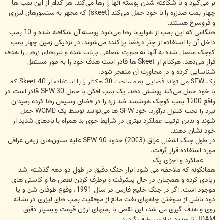
بر می‌گیرد و با شکافته شدن پوسته آنها را رها می‌کند. هر کدام از این بمب ها
چهار بمب ضدزره را با خود حمل می‌کند (skeet) که مجهز به سنسورهای لیزری
و فروسرخ هستند.
هنگامی که این بمب از هواپیما رها می‌شود پوسته آن شکافته شده و 10 بمب
داخل آن با استفاده از چتر درفضا پراکنده می‌شوند. در نزدیکی زمین چهار بمب
کوچک متصل شده به آنها به صورت شعاعی پرتاب شده و نیروهای زرهی را هدف
قرار می‌دهد. هرکدام از Skeet ها قادر است هدف خود را به طور مستقل
شناسایی کرده و در مجاورت آن منفجر شود.
یک SFW می تواند فضایی به مساحت 30 هکتار را با استفاده از 40 Skeet که
با خود حمل می‌کند پوشش دهد. یک بمب افکن با حمل 30 SFW قادر است در
واقع 1200 بمب کوچک هوشمند ضد زره را در فضای وسیعی رها کرده ومیدان
نبرد را تحت کنترل درآورد. خود SFW ها می‌توانند توسط یک WCMD حمل
شوند و بدین ترتیب عملکرد بهتری در شرایط جوی بد همراه با بادهای شدید از
خود نشان دهند.
در طول جنگ اشغال عراق (2003) حدود 90 SFW علیه ستون‌های زرهی عراقی
مورد استفاده قرار گرفت.
عملکرد و اجزای یک
همانگونه که ملاحظه می شود ابزار جنگ دقیق در طول دو دهه گذشته رشد
زیادی کرده و همچنان در حال پیشرفت و برطرف کردن نقص ها و کاستی های
موجود است. اگر در جنگ خلیج فارس در سال 1991، وقوع طوفان شن و یا
دود ناشی از سوختن چاههای نفت مانع از موفقیت بمب های لیزری در نشانه
روی و هدف گیری می شد، این نقص با بمبهای ارزان قیمت و بسیار دقیق
JDAM تا حدود زیادی برطرف گردید.