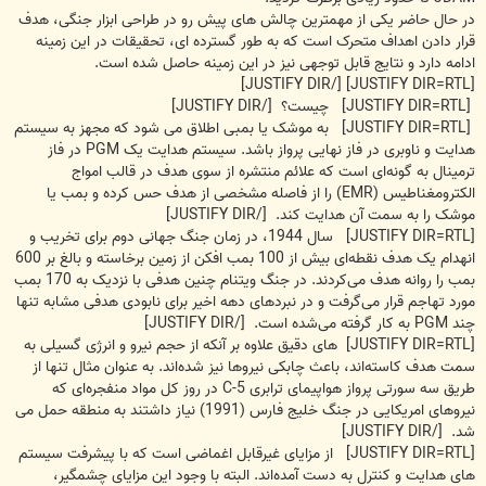
در حال حاضر یکی از مهمترین چالش های پیش رو در طراحی ابزار جنگی، هدف
قرار دادن اهداف متحرک است که به طور گسترده ای، تحقیقات در این زمینه
ادامه دارد و نتایج قابل توجهی نیز در این زمینه حاصل شده است.
[JUSTIFY DIR=RTL] [/JUSTIFY DIR]
[JUSTIFY DIR=RTL] چیست؟ [/JUSTIFY DIR]
[JUSTIFY DIR=RTL] به موشک یا بمبی اطلاق می شود که مجهز به سیستم
هدایت و ناوبری در فاز نهایی پرواز باشد. سیستم هدایت یک PGM در فاز
ترمینال به گونه‌ای است که علائم منتشره از سوی هدف در قالب امواج
الکترومغناطیس (EMR) را از فاصله مشخصی از هدف حس کرده و بمب یا
موشک را به سمت آن هدایت کند. [/JUSTIFY DIR]
[JUSTIFY DIR=RTL] سال 1944، در زمان جنگ جهانی دوم برای تخریب و
انهدام یک هدف نقطه‌ای بیش از 100 بمب افکن از زمین برخاسته و بالغ بر 600
بمب را روانه هدف می‌کردند. در جنگ ویتنام چنین هدفی با نزدیک به 170 بمب
مورد تهاجم قرار می‌گرفت و در نبردهای دهه اخیر برای نابودی هدفی مشابه تنها
چند PGM به کار گرفته می‌شده است. [/JUSTIFY DIR]
[JUSTIFY DIR=RTL] ‌های دقیق علاوه بر آنکه از حجم نیرو و انرژی گسیلی به
سمت هدف کاسته‌اند، باعث چابکی نیروها نیز شده‌اند. به عنوان مثال تنها از
طریق سه سورتی پرواز هواپیمای ترابری C-5 در روز کل مواد منفجره‌ای که
نیروهای امریکایی در جنگ خلیج فارس (1991) نیاز داشتند به منطقه حمل می
شد. [/JUSTIFY DIR]
[JUSTIFY DIR=RTL] از مزایای غیرقابل اغماضی است که با پیشرفت سیستم
های هدایت و کنترل به دست آمده‌اند. البته با وجود این مزایای چشمگیر،