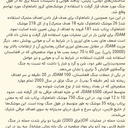
ساختمان‌های دولتی، پلیس، پدافند هوایی و تاسیسات شبکه برق که در طول
جنگ مورد هدف قرار گرفت با استفاده از موشک‌های کروز تاماهاوک مورد تهاجم
واقع شد.
در این نبرد همچنین از تاماهاوک برای هدف قرار دادن اهداف متحرک استفاده
شد( 26 موشک تاماهاوک علیه 18 هدف متحرک) و از کل 218 موشک
تاماهاوک پرتاب شده 181 فروند به اهداف از پیش تعیین شده اصابت نمود.
JDAM برای اولین بار در این عملیات مورد استفاده قرار گرفت و نشان داد قادر
است ضعف های بمب های لیزری را در شرایط بد آب و هوایی پوشش دهد. دیگر
مزیت JDAM در مقابل بمب‌های لیزری امکان رهاسازی آن از ارتفاعات بالاتر بود
(20000 پایی). بین 60 تا 70 درصد بمب ها و مواد منفجره‌ای که در افغانستان
استفاده شد، قابلیت استفاده در شرایط بد آب و هوایی و نیز عوامل
محدودیت‌زایی نظیر دود، شن و گرد و غبار را داشت که نسبت به جنگ
یوگسلاوی افزایش 5 برابری را نشان می‌دهد.
در یکی از حملات جنگ افغانستان، 100 JDAM در 20 دقیقه بر سر اهداف
ریخته شد (هر دقیقه 5 بمب). در جنگ عراق در سال 2003 تمام موارد
منفجره‌ای که در بغداد ریخته شد از نوع هدایت شونده بود.
متوسط انحراف 6500 JDAM که بر علیه اهداف عراقی به کار گرفته شد، حدود
10 تا 12 فوت بود. در این جنگ 750 موشک تاماهاوک پرتاب شد که به معنی
پرتاب روزانه 35 موشک به طور متوسط در طول جنگ بوده است. این موشک‌ها
از خلیج فارس، دریای سرخ و شرق دریای مدیترانه به سوی اهداف عراقی شلیک
می‌شدند.
شدت حمله در عملیات OIF(عراق 2003) تقریبا دو برابر شدت حمله در جنگ
خلیج فارس بود (دو برابر مواد منفجره در یک بازه زمانی مشابه). سه روز در این