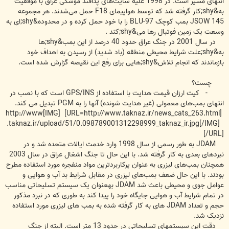
انتهای مسیر است. در 1998 علیه سایت‌های پدافند موشکی عراق با موفقیت
به&shy;کار گرفته شد که توسط هواپیمای F18 حمل می‌شدند. هر مجموعه
JSOW 145 بمب کوچک BLU-97 را با خود حمل کرده و در محدوده&shy;ای به
وسعت یک زمین فوتبال رها می&shy;کند .
در سال 2001 در جنگ عراق حدود 40 درصد از این بمب&shy;ها
به&shy;علت شرایط محیطی منطقه (باد شدید) از رسیدن به اهداف خود
بازماندند که انجام تلاش&shy;هایی برای رفع این نقیصه گزارش شده است.
چست؟
- کیت ارزان قیمت هدایت با استفاده از GPS/INS است که با نصب در
انتهای بمب‌های معمولی (غیر هدایت شونده) آنها را به PGM تبدیل می کند.
[URL=http://www.taknaz.ir/news_cats_263.html] [IMG]http://www
.taknaz.ir/upload/51/0.098789001312298999_taknaz_ir.jpg[/IMG]
[/URL]
JDAM به طور رسمی از سال 1998 وارد خدمت ایالات متحده شد و در
نبرد‌های بعدی به کار گرفته شد. با این حال تا جنگ اشغال عراق در سال 2003
همچنان بمب‌های لیزری به عنوان پرکاربردترین مواد منفجره مورد استفاده مطرح
بودند. با این حال ضعف بمب‌های لیزری در مقابل شرایط بد آب و هوایی و
عوامل جوی و محیطی باعث شد JDAM بهعنوان یک سیستم تسلیحاتی مناسب
در تمام شرایط آب و هوایی جایگاه خود را پیدا کند به طوری که در نبرد مذکور
حجم و تعداد JDAM های به کار گرفته شده به بمب های لیزری مورد استفاده
نزدیک شد.
دقت این سیستمهای تسلیحاتی در حدود 13 متر است. البته از جنگ