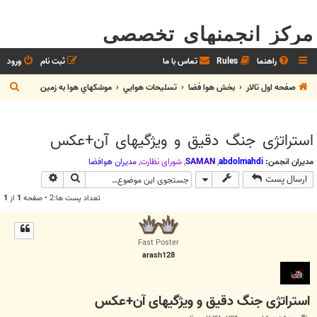
مرکز انجمنهای تخصصی
راهنما
Rules
تماس با ما
ثبت نام
ورود
ج
صفحه اول تالار
بخش هوا فضا
تسليحات هوايي
موشكهاي هوا به زمين
س
ت
استراتژی جنگ دقیق و ویژگیهای آن+عکس
ج
و
مدیران انجمن:
abdolmahdi
,
SAMAN
,
شوراي نظارت
,
مديران هوافضا
جستجو
جستجوی پیش
ارسال پست
تعداد پست ها:2 • صفحه
1
از
1
Fast Poster
arash128
استراتژی جنگ دقیق و ویژگیهای آن+عکس