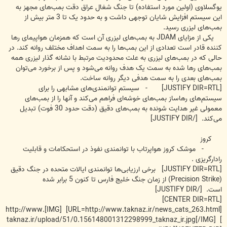
یوگسلاوی (اولین مورد استفاده) تا جنگ شغال عراق دقت بمب‌های مجهز به
این سیستم افزایش شایان توجهی داشت و به حدود یک تا 3 متر بیش از
بمب‌های لیزری رسید.
یکی از مزایای JDAM به بمب‌های لیزری آن است که همزمان هواپیمای رها
کننده قادر است تعدادی از این بمب‌ها را به سمت اهداف مختلف روانه کند. در
حالی که در بمب‌های لیزری به علت محدودیت مرتبط با نشانه گذار لیزری همه
بمب‌های رها شده به سمت یک هدف روانه می‌شود و پس از برخورد می‌توان
بمب‌های بعدی را به سمت هدفی دیگر روانه ساخت.
[JUSTIFY DIR=RTL] - سیستم توانمندی‌های مشابهی را برای
سیستم‌های رهاساز بمب‌های خوشه‌ای فراهم می‌کند و آنها را از بمب‌های
معمولی غیر هدایت شونده به بمب‌های دقیق (دقت حدود 30 فوت) تبدیل
می‌کند. [/JUSTIFY DIR]
کروز
- موشک کروز هواپرتاب با توانمندی نفوذ در استحکامات و قابلیت
رادارگریزی .
[JUSTIFY DIR=RTL] برخی ارزیابی‌ها توانمندی ایالات متحده در جنگ دقیق
(Precision Strike) از زمان جنگ خلیج فارس تا کنون 5 برابر شده
است. [/JUSTIFY DIR]
[CENTER DIR=RTL]
[URL=http://www.taknaz.ir/news_cats_263.html] [IMG]http://www.
taknaz.ir/upload/51/0.156148001312298999_taknaz_ir.jpg[/IMG] [