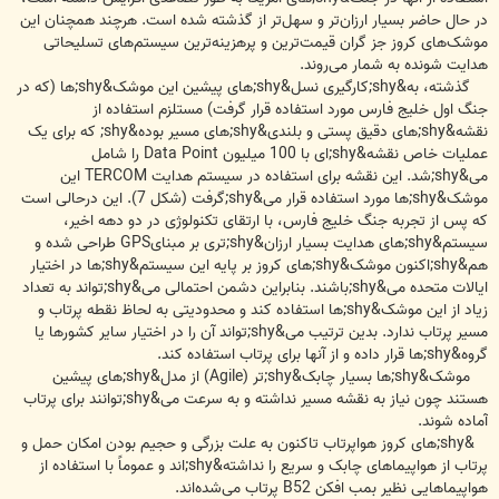
در حال حاضر بسیار ارزان‌تر و سهل‌تر از گذشته شده است. هرچند همچنان این
موشک‌های کروز جز گران قیمت‌ترین و پرهزینه‌ترین سیستم‌های تسلیحاتی
هدایت شونده به شمار می‌روند.
گذشته، به&shy;کارگیری نسل&shy;های پیشین این موشک&shy;ها (که در
جنگ اول خلیج فارس مورد استفاده قرار گرفت) مستلزم استفاده از
نقشه&shy;های دقیق پستی و بلندی&shy;های مسیر بوده&shy; که برای یک
عملیات خاص نقشه&shy;ای با 100 میلیون Data Point را شامل
می&shy;شد. این نقشه برای استفاده در سیستم هدایت TERCOM این
موشک&shy;ها مورد استفاده قرار می&shy;گرفت (شکل 7). این درحالی است
که پس از تجربه جنگ خلیج فارس، با ارتقای تکنولوژی در دو دهه اخیر،
سیستم&shy;های هدایت بسیار ارزان&shy;تری بر مبنایGPS طراحی شده و
هم&shy;اکنون موشک&shy;های کروز بر پایه این سیستم&shy;ها در اختیار
ایالات متحده می&shy;باشند. بنابراین دشمن احتمالی می&shy;تواند به تعداد
زیاد از این موشک&shy;ها استفاده کند و محدودیتی به لحاظ نقطه پرتاب و
مسیر پرتاب ندارد. بدین ترتیب می&shy;تواند آن را در اختیار سایر کشورها یا
گروه&shy;ها قرار داده و از آنها برای پرتاب استفاده کند.
موشک&shy;ها بسیار چابک&shy;تر (Agile) از مدل&shy;های پیشین
هستند چون نیاز به نقشه مسیر نداشته و به سرعت می&shy;توانند برای پرتاب
آماده شوند.
&shy;های کروز هواپرتاب تاکنون به علت بزرگی و حجیم بودن امکان حمل و
پرتاب از هواپیماهای چابک و سریع را نداشته&shy;اند و عموماً با استفاده از
هواپیماهایی نظیر بمب افکن B52 پرتاب می‌شده‌اند.