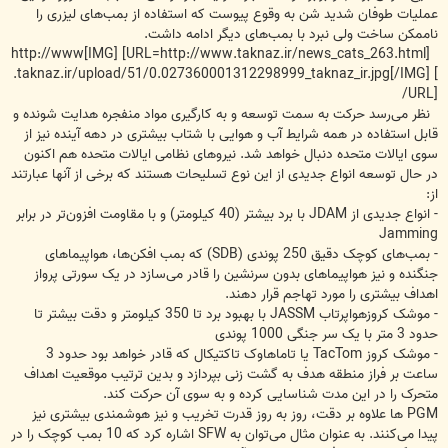
عملیات طوفان شدید شن به وقوع پیوست که استفاده از بمب‌های لیزری را
ناممکن ساخت ولی نبرد با بمب‌های دیگر ادامه داشت.
[URL=http://www.taknaz.ir/news_cats_263.html] [IMG]http://www
.taknaz.ir/upload/51/0.027360001312298999_taknaz_ir.jpg[/IMG] [
/URL]
نظر می‌رسد حرکت به سمت توسعه و به کارگیری مواد منفجره هدایت شونده و
قابل استفاده در همه شرایط آب و هوایی با شتاب بیشتری در دهه آینده نیز از
سوی ایالات متحده دنبال خواهد شد. نیروهای نظامی ایالات متحده هم اکنون
در حال توسعه انواع جدیدی از این نوع تسلیحات هستند که برخی از آنها عبارتند
از:
- انواع جدیدی از JDAM با برد بیشتر (40 کیلومتر) و با مقاومت افزون‌تر در برابر
Jamming
- بمب‌های کوچک دقیق 250 پوندی (SDB) که بمب افکن‌ها، هواپیماهای
جنگنده و نیز هواپیماهای بدون سرنشین را قادر می‌سازد در یک سورتی پرواز
اهداف بیشتری را مورد تهاجم قرار دهند.
- موشک کروزهواپرتاب JASSM با بهبود برد تا 350 کیلومتر و دقت بیشتر تا
حدود 3 متر با یک سر جنگی 1000 پوندی
- موشک کروز TacTom یا تاماهاوک تاکتیکال که قادر خواهد بود حدود 3
ساعت بر فراز منطقه هدف به گشت زنی بپردازد و بدین ترتیب موقعیت اهداف
متحرک را در این مدت شناسایی کرده و به سوی آن حرکت کند.
PGM ها علاوه بر دقت، روز به روز قدرت تخریب و نیز هوشمندی بیشتری نیز
پیدا می‌کنند. به عنوان مثال می‌توان به SFW اشاره کرد که 10 بمب کوچک را در