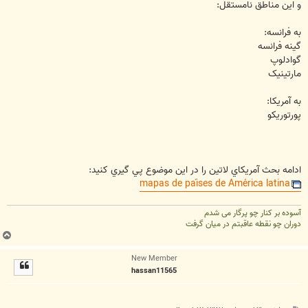
و این مناطق نامستقل:
به فرانسه:
گینه فرانسه
گوادلوپ
مارتینیک
به آمریکا:
پورتوریکو
ادامه بحث آمريکاي لاتين را در اين موضوع پي گيري کنيد:
mapas de países de América latina
آسوده بر کنار چو پرگار می شدم
دوران چو نقطه عاقبتم در میان گرفت
ب
ا
New Member
ل
hassan11565
ا