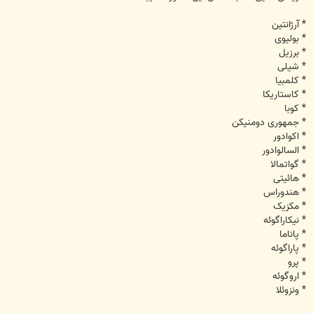
* آرژانتین
* بولیوی
* برزیل
* شیلی
* کلمبیا
* کاستاریکا
* کوبا
* جمهوری دومنیکن
* اکوادور
* السالوادور
* گواتمالا
* هائیتی
* هندوراس
* مکزیک
* نیکاراگوئه
* پاناما
* پاراگوئه
* پرو
* اروگوئه
* ونزوئلا