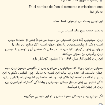
پ
پنج‌شنبه ۱۵ شهریور ۱۳۸۶, ۱۰:۵۲ ق.ظ
س
ت
En el nombre de Dios el clemente el misericordioso
به نام خدا
اين اولين پست من در ميان شما است.
و اولين پست براي زبان اسپانيايي...
زبان اسپانیایی (که زبان کاستیلی نیز نامیده می‌‌شود) زبانی از خانواده رومی
است و یکی از پرگویشورترین زبان‌های جهان است. اکثر منابع این زبان را
چهارمین زبان پرگویش دنیا می‌‌دانند در حالی که بعضی آن را دومین یا سومین
زبان پرگویش نیز معرفی می‌‌کنند.
این زبان (طبق آمار سال ۱۹۹۹) ۴۱۷ میلیون گویشوَر دارد.
بسیاری بر این باورند که اسپانیایی را می‌‌توان پس از انگلیسی دومین زبان مهم
جهان دانست. این عده برای اثبات این قضیه به دلایلی چون افزایش تکلم به این
زبان در ایالات متحده، نرخ بالای تولد و رشد اقتصادی کشورهای اسپانیایی زبان،
تأثیر عظیم این زبان بر بازار جهانی موسیقی و پراکندگی گسترده گویشوران این
زبان در جهان اشاره می‌‌کنند.
اگر مجالي بود و دوستان همراه سخن را در اين باره پي ميگيريم