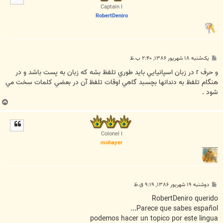
ا
Captain I
RobertDeniro
پ
یک‌شنبه ۱۸ شهریور ۱۳۸۶, ۲:۴۰ ب.ظ
س
ت
و حرف r در زبان اسپانيايي بايد طوري تلفظ بشه كه زبان به پست باشد و در
هنگام تلفظ به دندانها بچسبد گاهي اوقات تلفظ آن در بعضي كلمات سخت مي
شود .
ب
ا
ل
ا
Colonel I
mohayer
پ
دوشنبه ۱۹ شهریور ۱۳۸۶, ۹:۱۹ ق.ظ
س
ت
RobertDeniro querido
Parece que sabes español...
podemos hacer un topico por este lingua