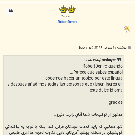
ا
ل
ا
Captain I
RobertDeniro
پ
دوشنبه ۱۹ شهریور ۱۳۸۶, ۳:۵۵ ب.ظ
س
ت
mohayer نوشته شده:
RobertDeniro querido
Parece que sabes español...
podemos hacer un topico por este lingua
y despues añadimos todas las personas que tienen inerés en
este dulce idioma.
gracias.
ممنون از توضيحات شما آقاي رابرت دنيرو..
تنها مطلبي که بايد خدمت دوستان عرض کنم اينکه با توجه به پراکندکي
گويشوران در منطقه پهناور آمريکاي لاتين تفاوت لحجه ها امري طبيعي