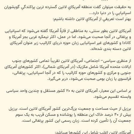
س
ت
به حقيقت ميتوان گفت منطقه آمريکاي لاتين گسترده ترين پراکندگي گويشوران
اسپانيايي را در دنيا دارد...
بهتر است تعريفي از آمريکاي لاتين داشته باشيم:
آمریکای لاتین بطور سنتی، به مناطقی از قارهٔ آمریکا گفته می‌شود که اسپانیایی
و پرتغالی در آنجا صحبت می‌شود. اما در عمل، اکثر نیمکره غربی بجز آمریکا و
کانادا و کشورهای غیر اسپانیایی زبان حوزه دریای کارائیب زیر عنوان آمریکای
لاتین دسته بندی شده‌اند.
از منظری سیاسی– اجتماعی، آمریکای لاتین تقریباً تمامی کشورهای جنوب
ایالات متحده آمریکا شامل مکزیک (در آمریکای شمالی)، اکثر کشورهای آمریکای
جنوبی و مرکزی و کشورهای حوزه کارائیب را که در آنجا اسپانیایی، پرتغالی،
فرانسوی یا زبان بومی صحبت می‌شود، دربر می‌گیرد.
بر اساس این معیار، آمریکای لاتین به ۲۰ کشور مستقل و چندین واحد سیاسی
وابسته تقسیم می‌شود.
برزیل از حیث مساحت و جمعیت بزرگ‌ترین کشور آمریکای لاتین است. برزیل
بیش از ۴۰ درصد خاک این منطقه را پوشانده و مسکن قریب به یک سوم
جمعیت آن را تأمین کرده است. زبان رسمی این کشور پرتغالی است.
آمریکای لاتین اغلب شامل این کشورها میباشد: