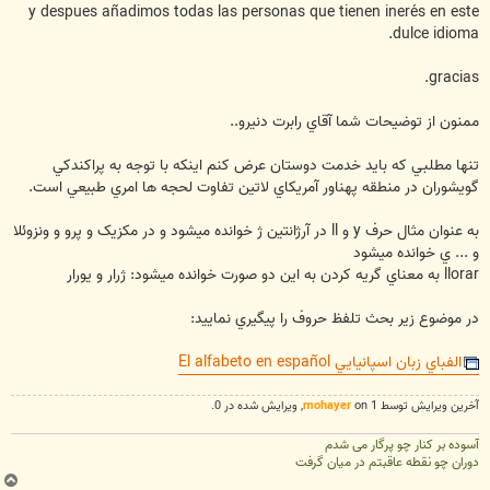
y despues añadimos todas las personas que tienen inerés en este
dulce idioma.
gracias.
ممنون از توضيحات شما آقاي رابرت دنيرو..
تنها مطلبي که بايد خدمت دوستان عرض کنم اينکه با توجه به پراکندکي
گويشوران در منطقه پهناور آمريکاي لاتين تفاوت لحجه ها امري طبيعي است.
به عنوان مثال حرف y و ll در آرژانتين ژ خوانده ميشود و در مکزيک و پرو و ونزوئلا
و ... ي خوانده ميشود
llorar به معناي گريه کردن به اين دو صورت خوانده ميشود: ژرار و يورار
در موضوع زير بحث تلفظ حروف را پيگيري نماييد:
الفباي زبان اسپانيايي El alfabeto en español
آخرین ويرايش توسط 1 on
mohayer
, ويرايش شده در 0.
آسوده بر کنار چو پرگار می شدم
دوران چو نقطه عاقبتم در میان گرفت
ب