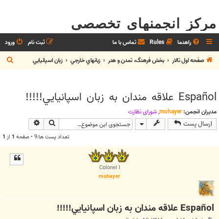
مرکز انجمنهای تخصصی
راهنما
Rules
تماس با ما
ثبت نام
ورود
ج
صفحه اول تالار
بخش فرهنگ، تمدن و هنر
زبانهاي خارجي
زبان اسپانيايي
س
ت
Español علاقه مندان به زبان اسپانيايي!!!!!
ج
و
مدیران انجمن:
mohayer
,
شوراي نظارت
جستجو
جستجوی پیش
ارسال پست
تعداد پست ها:9 • صفحه
1
از
1
Colonel I
mohayer
Español علاقه مندان به زبان اسپانيايي!!!!!