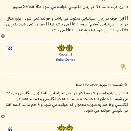
س
ت
ñ اين حرف مانند NY در زبان انگليسي خوانده مي شود مثلاً Señior سنيور
H اين حرف در زبان اسپانيايي سكوت مي باشد و خوانده نمي شود . براي مثال
در زبان اسپانيايي "سلام" كلمه Hola مي باشد اما H خوانده نمي شود بنابراين
Ola خوانده مي شود اما نوشتنش Hola مي باشد .
ب
ا
ل
ا
Captain I
RobertDeniro
پ
یک‌شنبه ۱۸ شهریور ۱۳۸۶, ۲:۳۸ ب.ظ
س
ت
a, e, i, o, u و اما حروف صدا دار در زبان اسپانيايي مانند زبان انگليسي خوانده
مي شوند u همان oo هست o مانند cold در انگليسي و i مانند see در
انگليسي و e هم به صورت معمول كه خوانده مي شود و a هم مانند كلمه car
در انگيسي خوانده مي شود .
ب
ا
ل