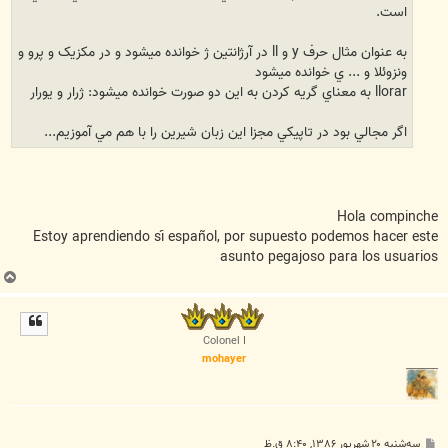
است.
به عنوان مثال حرف y و ll در آرژانتين ژ خوانده ميشود و در مکزيک و پرو و
ونزوئلا و ... ي خوانده ميشود
llorar به معناي گريه کردن به اين دو صورت خوانده ميشود: ژرار و يورار
اگر مجالي بود در تاپيکي مجزا اين زبان شيرين را با هم مي آموزيم...
Hola compinche
Estoy aprendiendo sí español, por supuesto podemos hacer este
asunto pegajoso para los usuarios
ب
ا
ل
ا
Colonel I
mohayer
پ
سه‌شنبه ۲۰ شهریور ۱۳۸۶, ۸:۴۰ ق.ظ