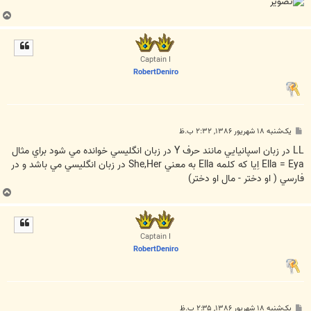
ب
ا
ل
ا
Captain I
RobertDeniro
پ
یک‌شنبه ۱۸ شهریور ۱۳۸۶, ۲:۳۲ ب.ظ
س
ت
LL در زبان اسپانيايي مانند حرف Y در زبان انگليسي خوانده مي شود براي مثال
Ella = Eya اِيا كه كلمه Ella به معني She,Her در زبان انگليسي مي باشد و در
فارسي ( او دختر - مال او دختر)
ب
ا
ل
ا
Captain I
RobertDeniro
پ
یک‌شنبه ۱۸ شهریور ۱۳۸۶, ۲:۳۵ ب.ظ