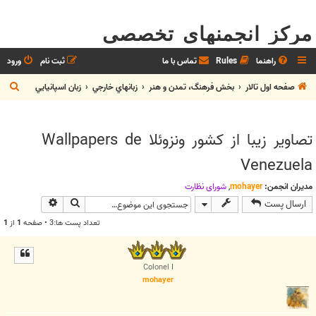
مرکز انجمنهای تخصصی
راهنما
Rules
تماس با ما
ثبت نام
ورود
ج
صفحه اول تالار
بخش فرهنگ، تمدن و هنر
زبانهاي خارجي
زبان اسپانيايي
س
ت
تصاوير زيبا از کشور ونزوئلا Wallpapers de
ج
Venezuela
و
مدیران انجمن:
mohayer
,
شوراي نظارت
جستجو
جستجوی پیش
ارسال پست
تعداد پست ها:3 • صفحه
1
از
1
Colonel I
mohayer