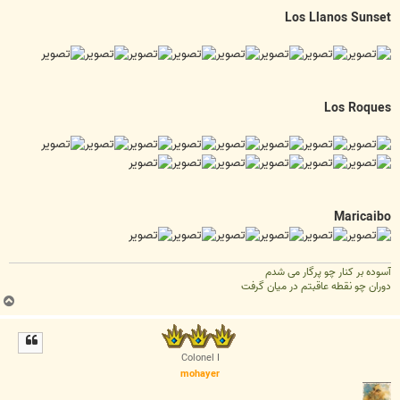
Los Llanos Sunset
Los Roques
Maricaibo
آسوده بر کنار چو پرگار می شدم
دوران چو نقطه عاقبتم در میان گرفت
ب
ا
ل
ا
Colonel I
mohayer