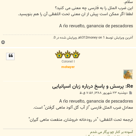
ت
سلام.
این ضرب المثل را به فارسی چه معنی می کنید؟
لطفا اگر ممکن است پیش از ان معنی تحت اللفظی آن را هم بنویسید.
A río revuelto, ganancia de pescadores
آخرین ويرايش توسط 1 on
ali312money
, ويرايش شده در 0.
ب
ا
ل
ا
Colonel I
mohayer
Re: پرسش و پاسخ درباره زبان اسپانیایی
پ
دوشنبه ۲۳ شهریور ۱۳۸۸, ۷:۵۶ ق.ظ
س
ت
A río revuelto, ganancia de pescadores
معادل ضرب المثل فارسی "از آب گل آلود ماهی گرفتن" است.
ترجمه تحت اللفظی: "در رودخانه خروشان, منفعت ماهی گیران"
آسوده بر کنار چو پرگار می شدم