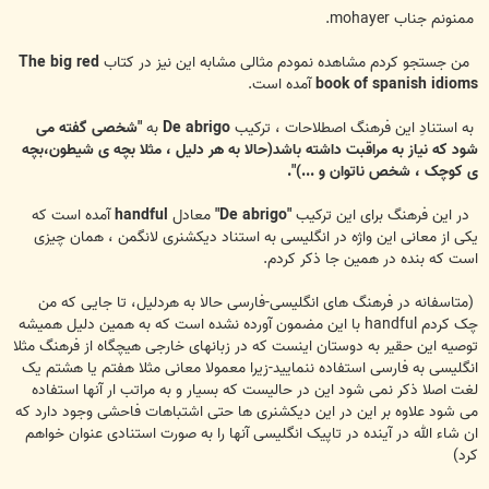
س
ت
ممنونم جناب mohayer.
من جستجو کردم مشاهده نمودم مثالی مشابه این نیز در کتاب
The big red
book of spanish idioms
آمده است.
به استنادِ این فرهنگ اصطلاحات ، ترکیب
De abrigo
به
"شخصی گفته می
شود که نیاز به مراقبت داشته باشد(حالا به هر دلیل ، مثلا بچه ی شیطون،بچه
ی کوچک ، شخص ناتوان و ...)".
در این فرهنگ برای این ترکیب
"De abrigo"
معادل
handful
آمده است که
یکی از معانی این واژه در انگلیسی به استناد دیکشنری لانگمن ، همان چیزی
است که بنده در همین جا ذکر کردم.
(متاسفانه در فرهنگ های انگلیسی-فارسی حالا به هردلیل، تا جایی که من
چک کردم handful با این مضمون آورده نشده است که به همین دلیل همیشه
توصیه این حقیر به دوستان اینست که در زبانهای خارجی هیچگاه از فرهنگ مثلا
انگلیسی به فارسی استفاده ننمایید-زیرا معمولا معانی مثلا هفتم یا هشتم یک
لغت اصلا ذکر نمی شود این در حالیست که بسیار و به مراتب ار آنها استفاده
می شود علاوه بر این در این دیکشنری ها حتی اشتباهات فاحشی وجود دارد که
ان شاء الله در آینده در تاپیک انگلیسی آنها را به صورت استنادی عنوان خواهم
کرد)