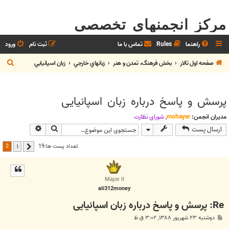
مرکز انجمنهای تخصصی
راهنما
Rules
تماس با ما
ثبت نام
ورود
ج
صفحه اول تالار
بخش فرهنگ، تمدن و هنر
زبانهاي خارجي
زبان اسپانيايي
س
ت
پرسش و پاسخ درباره زبان اسپانیایی
ج
و
مدیران انجمن:
mohayer
,
شوراي نظارت
جستجو
جستجوی پیش
ارسال پست
2
تعداد پست ها:19
1
قبلی
Major II
ali312money
Re: پرسش و پاسخ درباره زبان اسپانیایی
پ
دوشنبه ۲۳ شهریور ۱۳۸۸, ۳:۰۲ ق.ظ
س