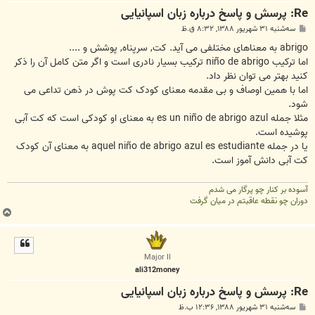
Re: پرسش و پاسخ درباره زبان اسپانیایی
پ
سه‌شنبه ۳۱ شهریور ۱۳۸۸, ۸:۳۲ ق.ظ
س
ت
abrigo به معناهای مختلفی می آید. کت, سرپناه, پوشش و ....
اما ترکیب niño de abrigo ترکیب بسیار نادری است و اگر متن کامل آن را ذکر
کنید بهتر می توان نظر داد.
اما با همین اوصاف و بی مقدمه معنای کودک کت پوش در ذهن تداعی می
شود.
مثلا جمله es un niño de abrigo azul به معنای او کودکی است که کت آبی
پوشیده است.
یا در جمله aquel niño de abrigo azul es estudiante به معنای آن کودک
کت آبی دانش آموز است.
آسوده بر کنار چو پرگار می شدم
دوران چو نقطه عاقبتم در میان گرفت
ب
ا
ل
ا
Major II
ali312money
Re: پرسش و پاسخ درباره زبان اسپانیایی
پ
سه‌شنبه ۳۱ شهریور ۱۳۸۸, ۱۲:۳۶ ب.ظ