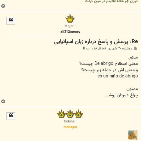
دوران چو نقطه عاقبتم در میان گرفت
ب
ا
ل
ا
Major II
ali312money
Re: پرسش و پاسخ درباره زبان اسپانیایی
پ
دوشنبه ۳۰ شهریور ۱۳۸۸, ۱۱:۱۸ ب.ظ
س
ت
سلام.
معنی اصطلاح De abrigo چیست؟
و معنی اش در جمله زیر چیست؟
es un niño de abrigo
ممنون
چراغ عمرتان روشن.
ب
ا
ل
ا
Colonel I
mohayer