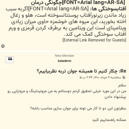
[FONT=Arial lang=AR-SA]چگونگی درمان
آفتابسوختگی ها:
[FONT=Arial lang=AR-SA]اگربه سبب
زیاد ماندن زیرنورآفتاب پوستتانسوخته است، هلو و زغال
اخته بخورید، این میوه های خوشمزه حاوی میزان زیادی
ویتامینای است این ویتامین به برطرف کردن قرمزی و ورم
آفتاب سوختگی کمک می کند.
[External Link Removed for Guests]
ب
ا
New Member
ل
kaladerm
ا
Re: چکار کنیم تا همیشه جوان تربه نظربیاییم؟
پ
سه‌شنبه ۴ خرداد ۱۴۰۰, ۲:۴۴ ب.ظ
س
ت
سلام
من در این مورد خیلی تحقیق کردم دوستانم به من مزونیدلینگ و مزوتراپی رو
پیشنهاد دادن
بنظرتون این دو تا کار می تونه برای جوان سازی مناسب باشه؟
ممکنه راهنماییم کنید