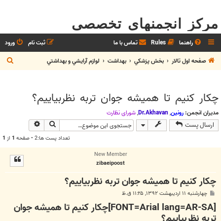
مرکز انجمنهای تخصصی
راهنما
Rules
تماس با ما
ثبت نام
ورود
ج
صفحه اول تالار
بخش پزشکي
بهداشت
لوازم آرايشي و بهداشتي
س
ت
چکار کنیم تا همیشه جوان تربه نظربیاییم؟
ج
و
مدیران انجمن:
رونین
,
Dr.Akhavan
,
شوراي نظارت
جستجو
جستجوی پیش
ارسال پست
تعداد پست ها:2 • صفحه
1
از
1
New Member
zibaeipoost
چکار کنیم تا همیشه جوان تربه نظربیاییم؟
پ
چهارشنبه ۱۱ اردیبهشت ۱۳۹۲, ۱۱:۲۵ ق.ظ
س
[FONT=Arial lang=AR-SA]چکار کنیم تا همیشه جوان
ت
تربه نظربیاییم؟