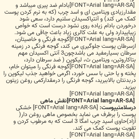
[FONT=Arial lang=AR-SA]بادام ضد پیری میباشد و
مقدارزیادی ویتامین ای و اسد چرب (که به نرم کردن پوست
کمک می کند) و آنتیاکسیدان سلنیم دارد، سعی شود
درخوردن بادام زیاده روی نشود درست است که خواص
زیباییدارد ولی به علت کالری زیاد باعث چاقی می شود.
[FONT=Arial lang=AR-SA]گوجه فرنگی و خاصیتآن،
ازسرطان پوست جلوگیری می کند، گوجه فرنگی در زمینه
سرطان بسیارمفید می باشدچون3 آنتی اکسیدان مهم
بتاکاروتین، ویتامین ث، لیکوپن ( ضد سرطان دارد،
[FONT=Arial lang=AR-SA]گوجه فرنگی را میتوان خام،
پخته و یا حتی با سس خورد، اگرمی خواهید جذب لیکوپن را
دربدنتان بالاببرید، گوجه فرنگی را درمقدارکمی روغن زیتون
بپزید.
[FONT=Arial lang=AR-SA]
[FONT=Arial lang=AR-SA]نقش ماهی
درسلامتیپوست:
[FONT=Arial lang=AR-SA] خشکی
پوست را برطرف می نماید بخصوص ماهی روغن دار(
آزاد)حاوی اسید چرب امگا 3 است که به مرطوب کردن و
تقویت پوست کمک می کند.
[FONT=Arial lang=AR-SA]