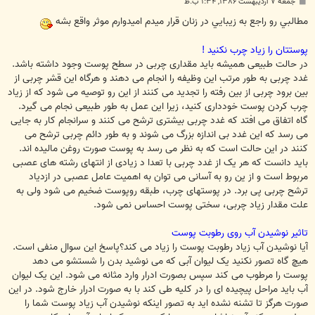
پ
جمعه ۷ اردیبهشت ۱۳۸۶, ۱:۳۴ ب.ظ
س
ت
مطالبي رو راجع به زيبايي در زنان قرار ميدم اميدوارم موثر واقع بشه
پوستتان را زیاد چرب نکنید !
در حالت طبیعی همیشه باید مقداری چربی در سطح پوست وجود داشته باشد.
غدد چربی به طور مرتب این وظیفه را انجام می دهند و هرگاه این قشر چربی از
بین برود چربی از بین رفته را تجدید می کنند از این رو توصیه می شود که از زیاد
چرب کردن پوست خودداری کنید، زیرا این عمل به طور طبیعی نجام می گیرد.
گاه اتفاق می افتد که غدد چربی بیشتری ترشح می کنند و سرانجام کار به جایی
می رسد که این غدد بی اندازه بزرگ می شوند و به طور دائم چربی ترشح می
کنند در این حالت است که به نظر می رسد به پوست صورت روغن مالیده اند.
باید دانست که هر یک از غدد چربی با تعدا د زیادی از انتهای رشته های عصبی
مربوط است و از ین رو به آسانی می توان به اهمیت عامل عصبی در ازدیاد
ترشح چربی پی برد. در پوستهای چرب، طبقه روپوست ضخیم می شود ولی به
علت مقدار زیاد چربی، سختی پوست احساس نمی شود.
تاثیر نوشیدن آب روی رطوبت پوست
آيا نوشيدن آب زیاد رطوبت پوست را زیاد می کند؟پاسخ این سوال منفی است.
هیچ گاه تصور نکنید یک لیوان آبی که می نوشید بدن را شستشو می دهد
پوست را مرطوب می کند سپس بصورت ادرار وارد مثانه می شود. این یک لیوان
آب باید مراحل پیچیده ای را در کلیه طی کند با به صورت ادرار خارج شود. در این
صورت هرگز تا تشنه نشده اید به تصور اینکه نوشیدن آب زیاد پوست شما را