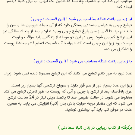
مرطوب می کند آب نیاشامید. چه بسا که همین یک لیوان آب برای کلیه دردسر
ایجاد کند.
آیا زیبایی باعث علاقه مخاطب می شود ! (این قسمت : چربی )
ترشح چربی به عوامل متعددی بستگی دارد که از آن جمله هورمون ها و سن را
باید نام برد. تا قبل از سن بلوغ ترشح چربی وجود ندارد و بعد از پنجاه سالگی نیز
این ترشح کم می شود. پس در این دو مرحله از زندگانی باید مراقب رطوبت
پوست بود زیرا این چربی است که همراه با آب قسمت اعظم قشر محافظ پوست
را تشکیل می دهد.
یا زیبایی باعث علاقه مخاطب می شود ! (این قسمت : عرق )
غدد عرق به طور دائم ترشح می کنند که این ترشح معمولا دیده نمی شود .زیرا..
زیرا این غدد بسیار دور از هم قرار دارند و سوراخ ترشحی آنها بسیار ریز است.
عرق بلافاصله بعد از ترشح با چربی و آبی که پوست به طور نامرئی ترشح می کند
مخلوط می شود. در حالت طبیعی صد تا پانصد میلی لیتر در 24 ساعت ترشح
می شود که این مقدار درجه حرارت بالای بدن (تب) افزایش می یابد. به همین
علت در موقع تب باید آب بیشتری نوشید.
برگرفته از کتاب زیبایی در زنان (لیلا سعادتی )