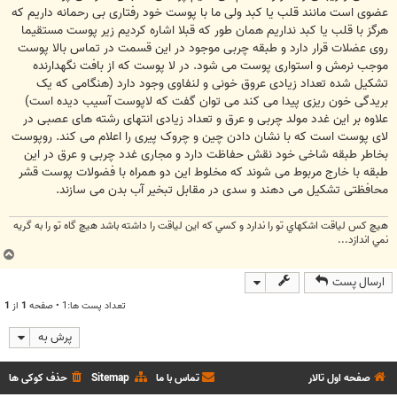
عضوی است مانند قلب یا کبد ولی ما با پوست خود رفتاری بی رحمانه داریم که
هرگز با قلب یا کبد نداریم همان طور که قبلا اشاره کردیم زیر پوست مستقیما
روی عضلات قرار دارد و طبقه چربی موجود در این قسمت در تماس بالا پوست
موجب نرمش و استواری پوست می شود. در لا پوست که از بافت نگهدارنده
تشکیل شده تعداد زیادی عروق خونی و لنفاوی وجود دارد (هنگامی که یک
بریدگی خون ریزی پیدا می کند می توان گفت که لاپوست آسیب دیده است)
علاوه بر این غدد مولد چربی و عرق و تعداد زیادی انتهای رشته های عصبی در
لای پوست است که با نشان دادن چین و چروک پیری را اعلام می کند. روپوست
بخاطر طبقه شاخی خود نقش حفاظت دارد و مجاری غدد چربی و عرق در این
طبقه با خارج مربوط می شوند که مخلوط این دو همراه با فضولات پوست قشر
محافظتی تشکیل می دهند و سدی در مقابل تبخیر آب بدن می سازند.
هيچ كس لياقت اشكهاي تو را ندارد و كسي كه اين لياقت را داشته باشد هيچ گاه تو را به گريه
نمي اندازد...
ب
ا
ارسال پست
ل
ا
تعداد پست ها:1 • صفحه
1
از
1
پرش به
صفحه اول تالار
تماس با ما
Sitemap
حذف کوکی ها