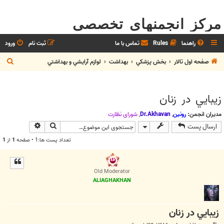
مرکز انجمنهای تخصصی
راهنما
Rules
تماس با ما
ثبت نام
ورود
ج
صفحه اول تالار
بخش پزشکي
بهداشت
لوازم آرايشي و بهداشتي
س
ت
زيبايي در زنان
ج
و
مدیران انجمن:
رونین
,
Dr.Akhavan
,
شوراي نظارت
جستجو
جستجوی پیش
ارسال پست
تعداد پست ها:1 • صفحه
1
از
1
Old Moderator
ALIAGHAKHAN
زيبايي در زنان