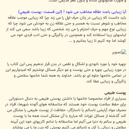
و صورت صابونهای ساده و بدون عطر قدیمی است.
آیا زیبایی باعث علاقه مخاطب می شود ! (این قسمت :پوست طبیعي)
باید دانست که زیبایی در زنان حرف اول را می زند چرا که زیبایی موجب علاقه
مخاطب و شوهر نسبت به همسر و حتی علاقه زن به خودش می شود چرا که
زیبایی نوع مهم و حرف احترام را می زند شخصی که زیبا باشد سعی می کند از
لباسهای زیبا استفاده کند و همچنین در پاکیزگی و حتی ادب فردی خود می
کوشد اما چه کنیم تا زیبا بمانیم و ...
چهره خود را مورد نابودی و اشکال و نقص در بدن قرار ندهیم پس این کتاب را
در مورد زیبایی چهره و حتی پوست و مو دیگر مسائل نوشتیم که امیدواریم این
در تمامی خانمها جلوه ای نو باشد. خداوند به همه شما خانمها سلامتی و
پاکیزگی و زیبایی عطا کند.
پوست طبیعی
بسیاری از افراد مخصوصا خانمها با داشتن پوستی طبیعی به دنبال دستوراتی
برای حفظ سلامت پوست خود هستند که متاسفانه هوای آلوده شهرها، افراد در
مصرف مواد آرایشی ناسالم یا ناسازگار، حفاظت از پوست طبیعی را مشکل می
کند گذشته از مسائل توراث که مبارزه با آن مشکل است همه ما با پوست
طبیعی و سالم به دنیا می آئیم اما متاسفانه با ندانم کاریهای خود این آیینه
سلامتی و زیبائی را کدر و ناسالم می کنیم پوستی که بدن ما را می پوشاند