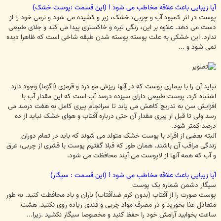
آیا زیبایی باعث علاقه مخاطب می شود ! (این قسمت :پوست خشک)
پوست در اثر کمبود آب و چربی، خشک، زبر و کشیده می شود و نرمی خود را از
دست می دهد. علاوه بر این، رنگی تیره و خاکستری پیدا می کند و جلای طبیعی
ندارد. این خشکی به علت پوسته پوسته شدن طبقه شاخی است که ظاهرا دیده
نمی شود و ...
نباید آن را با بیماری پوست که در آنها ریزش مو درد و قرمزی (اگزما) وجود دارد
اشتباه کرد. پوست طبیعی دارای سیزده درصد آب است که این مقدار آب با
افزایش سن به تدریج کاهش می یابد تا سرانجام پیری کامل به هفت درصد می
رسد ولی تا قبل از پیری مقدار آن حتی درباره آفتاب و هوای خشک نباید از ده
درصد کمتر شود.
البته بعضی از افراد با پوست خشک متولد می شوند که باید در تمام دوران
زندگی مراقب آن باشند. همان طور که قبلا گفتیم پوست با قشری از چربی، عرق
و آب که همه آنها از لاپوست می آیند محافظت می شود.
آیا زیبایی باعث علاقه مخاطب می شود ! (این قسمت : سیگار)
سیگار دشمن شماره یک پوست
پوست صورت را از آفتاب (بدون کرم ضدآفتاب) باران و باد محافظت کنید. به طور
متعادل غذا بخورید و در مصرف مواد چربی و قندی زیاده روی نکنید. هشت
ساعت بخوابید آرامش خود را حفظ کنید و مخصوصا سیگار نکشید .زیرا...