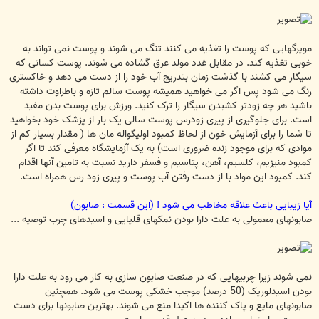
مویرگهایی که پوست را تغذیه می کنند تنگ می شوند و پوست نمی تواند به
خوبی تغذیه کند. در مقابل غدد مولد عرق گشاده می شوند. پوست کسانی که
سیگار می کشند با گذشت زمان بتدریج آب خود را از دست می دهد و خاکستری
رنگ می شود پس اگر می خواهید همیشه پوست سالم تازه و باطراوت داشته
باشید هر چه زودتر کشیدن سیگار را ترک کنید. ورزش برای پوست بدن مفید
است. برای جلوگیری از پیری زودرس پوست سالی یک بار از پزشک خود بخواهید
تا شما را برای آزمایش خون از لحاظ کمبود اولیگواله مان ها ( مقدار بسیار کم از
موادی که برای موجود زنده ضروری است) به یک آزمایشگاه معرفی کند تا اگر
کمبود منیزیم، کلسیم، آهن، پتاسیم و فسفر دارید نسبت به تامین آنها اقدام
کند. کمبود این مواد با از دست رفتن آب پوست و پیری زود رس همراه است.
آیا زیبایی باعث علاقه مخاطب می شود ! (این قسمت : صابون)
صابونهای معمولی به علت دارا بودن نمکهای قلیایی و اسیدهای چرب توصیه ...
نمی شوند زیرا چربیهایی که در صنعت صابون سازی به کار می رود به علت دارا
بودن اسیدلوریک (50 درصد) موجب خشکی پوست می شود. همچنین
صابونهای مایع و پاک کننده ها اکیدا منع می شوند. بهترین صابونها برای دست