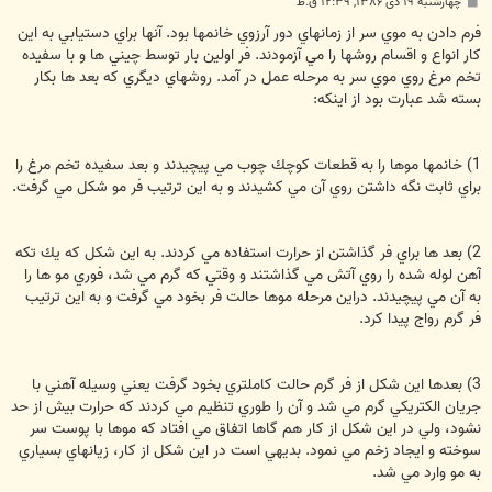
پ
چهارشنبه ۱۹ دی ۱۳۸۶, ۱۲:۳۹ ق.ظ
س
ت
فرم دادن به موي سر از زمانهاي دور آرزوي خانمها بود. آنها براي دستيابي به اين
كار انواع و اقسام روشها را مي آزمودند. فر اولين بار توسط چيني ها و با سفيده
تخم مرغ روي موي سر به مرحله عمل در آمد. روشهاي ديگري كه بعد ها بكار
بسته شد عبارت بود از اينكه:
1) خانمها موها را به قطعات كوچك چوب مي پيچيدند و بعد سفيده تخم مرغ را
براي ثابت نگه داشتن روي آن مي كشيدند و به اين ترتيب فر مو شكل مي گرفت.
2) بعد ها براي فر گذاشتن از حرارت استفاده مي كردند. به اين شكل كه يك تكه
آهن لوله شده را روي آتش مي گذاشتند و وقتي كه گرم مي شد، فوري مو ها را
به آن مي پيچيدند. دراين مرحله موها حالت فر بخود مي گرفت و به اين ترتيب
فر گرم رواج پيدا كرد.
3) بعدها اين شكل از فر گرم حالت كاملتري بخود گرفت يعني وسيله آهني با
جريان الكتريكي گرم مي شد و آن را طوري تنظيم مي كردند كه حرارت بيش از حد
نشود، ولي در اين شكل از كار هم گاها اتفاق مي افتاد كه موها با پوست سر
سوخته و ايجاد زخم مي نمود. بديهي است در اين شكل از كار، زيانهاي بسياري
به مو وارد مي شد.