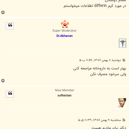
سلام دوستان
در مورد كرم differin اطلاعات ميخواستم
ب
ا
ل
ا
Super Moderator
Dr.Akhavan
پ
دوشنبه ۸ بهمن ۱۳۸۶, ۱۱:۴۸ ب.ظ
س
ت
بهتر است به داروخانه مراجعه کنی
ولی سرخود مصرف نکن
ب
ا
New Member
ل
softestan
ا
پ
سه‌شنبه ۹ بهمن ۱۳۸۶, ۱۱:۳۹ ق.ظ
س
ت
دكتر براي مادرم هست