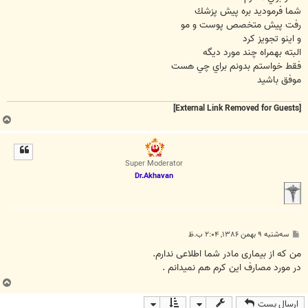
شما فرموديد بره پيش پزشك
رفت پيش متخصص پوست و مو
و اينو تجويز كرد
البته بهمراه چند مورد ديگه
فقط خواستم بدونم براي چي هست
موفق باشيد
[External Link Removed for Guests]
ب
ا
ل
ا
Super Moderator
Dr.Akhavan
پ
سه‌شنبه ۹ بهمن ۱۳۸۶, ۲:۰۴ ب.ظ
س
ت
من که از بیماری مادر شما اطلاعی ندارم.
در مورد مصارف این کرم هم نمیدانم .
ب
ا
ارسال پست