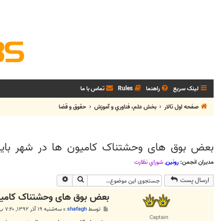
لینک سریع
راهنما
Rules
تماس با ما
صفحه اول تالار
بخش علم، فناوري و آموزش
حقوق و قضا
بعض بوق های وحشتناک کامیون ها در شهر با
مدیران انجمن:
رونین
,
شوراي نظارت
جستجو
جستجوی پیشرفته
ارسال پست
بعض بوق های وحشتناک کامیو
پ
توسط
shafagh
»
سه‌شنبه ۱۹ آذر ۱۳۹۲, ۷:۲۰ ب.ظ
س
Captain