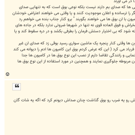
 در می اورند
شتی ها که صدای بم دارند نیست بلکه نوعی بوق است که به تنهایی صدای
گر را ترسانده و اعلان موجودیت کنند و یا وقتی می خواهند اعتراض خودشان
میون با ان بوق ها می خواهند بگویند " برو کنار جناب بنده می خواهم رد
شخراش و فوق العاده قوی نه تنها در شهرها ضروتی ندارد بلکه در جاده های
ته شود که بی اختیار دستش فرمان را بطرفی بکشد و در دره سقوط کند و یا
یون ها وقتی کنار پنجره یک ماشین سواری رسید بوقی زد که صدای ان غیر
ریاد می کرد ( این که عرض کردم بوق این کامیون ها ادم را دیوانه می کند
یی و رانندگی تقاضا دارم از نصب این نوع بوق ها در کامیون ها جدا
 مربوطه جلوگیری نمایند و همچنین در مورد استفاده از این نوع بوق ها
ب
ا
ل
ا
ستش رو یه ضرب رو بوق گذاشت چنان صداش دیونم کرد که اگه یه شات گان