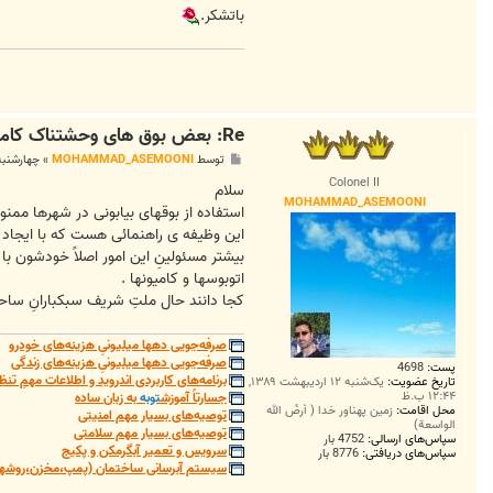
باتشکر.
Re: بعض بوق های وحشتناک کامیون ها در شهر بایست ممنوع شود
پ
توسط
MOHAMMAD_ASEMOONI
»
چهارشنبه ۲۰ آذر ۱۳۹۲, ۱:۱۵
س
Colonel II
ت
سلام
MOHAMMAD_ASEMOONI
استفاده از بوقهای بیابونی در شهرها ممنو
این وظیفه ی راهنمائی هست که با ایجاد پ
اتوبوسها و کامیونها .
کجا دانند حال ملتِ شریف سبکبارانِ ساحل
صرفه‌جویی دهها میلیونیِ هزینه‌های خودرو
صرفه‌جویی دهها میلیونیِ هزینه‌های زندگی
پست:
4698
برنامه‌های کاربردی اندروید و اطلاعات مهمِ تنظ
تاریخ عضویت:
یک‌شنبه ۱۲ اردیبهشت ۱۳۸۹,
۱۲:۴۴ ب.ظ
جسارتاً آموزش
توبه
به زبان ساده
محل اقامت:
زمین پهناور خدا ( أرضُ الله
توصیه‌های بسیار مهم امنیتی
الواسعة)
توصیه‌های بسیار مهم سلامتی
سپاس‌های ارسالی:
4752 بار
سرویس و تعمیر آبگرمکن و پکیج
سپاس‌های دریافتی:
8776 بار
سیستم آبرسانی ساختمان (پمپ،مخزن،روشهای