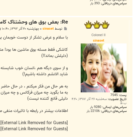
سپاس‌های دریافتی:
393 بار
Re: بعض بوق های وحشتناک کامیون ها در شهر بایست ممنوع شود
پ
توسط
sinaset
»
چهارشنبه ۲۰ آذر ۱۳۹۲, ۱۰:۴۰ ق.ظ
س
Colonel II
ت
با سلام و عرض تشکر از دوست خوبمان برا
sinaset
کاشکی فقط مسله بوق ماشین ها بود! متاس
(دلیلش بماند!!)
و از سوی دیگه هم ،انسان خوب شایسته و د
شاید الانشم داشته باشیم!)
به هر حال من فکر میکنم ، در حال حاضر و
به ما بگوید چه میزان فرکانس و چه میزان 
پست:
7545
دلیلی قانع کننده نیست)
تاریخ عضویت:
سه‌شنبه ۲۶ آذر ۱۳۸۷, ۴:۲۰
ب.ظ
سپاس‌های ارسالی:
9280 بار
اطلاعات بیشتر در رابطه با تاثیرات منفی ص
سپاس‌های دریافتی:
22106 بار
[External Link Removed for Guests]
[External Link Removed for Guests]