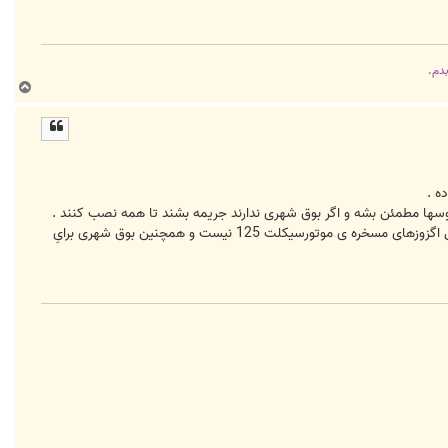
بدم.
ب
ا
ل
ا
ه .
بوسها مطمئن بشه و اگر بوق شهری ندارند جریمه بشند تا همه نصب کنند .
بیشتر مسئولینِ این امور اصلاً خودشون با این مشکل سر و کار ندارند برایِ همینه که کسی از مسئولینِ راهنمائی به فکر تعویض اگزوزهای مسخره ی موتورسیکلت 125 نیست و همچنین بوق شهری برایِ