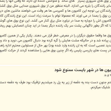
بوق های شیپوری بسیار " های ساند" و متوحش کننده ای دارند که وقتی انها را بصدا
ر رانندگان را بلرزه می اندازد. البته منظور من از بوق شیپوری صدایی مثل بوق ک
. رانندگان بی توجه این کامیون ها و کمپرسی ها هر وقت می خواهند ماشین های دی
ان بوق را بصدا در می اورند که معمولا توام با سرعت زیاد است. این نوع رانندگان کا
 کامیون اش را دوباره به صدا در نیاورد مثل برق کنار می کشد. این نوع بوق های گو
 که اگر بطور ناگهانی پشت سر یک راننده دیگر بصدا در اید چنان اعصابش بهم ریخ
 بوق ها واقعا حقوق دیگران را در معرض خطر قرار می دهند. یکبار یکی از همین کام
پیاده شد و در حالیکه مشت هایش را گره کرده بود دنبال کامیون می دوید و داد و ف
صبی است که به ان راننده وارد شده بود) بهر حال از مسئولین محترم اداره راهنما
 در پست های بازرسی پلیس راه اگر چنین بوق هایی را مشاهده کردند از حرکت کامیون
دم جنون دست بده یه دفعه از زیر یه پل رد میشدیم ترافیک بود طرف یه دفعه د
 شلیک میکردم.