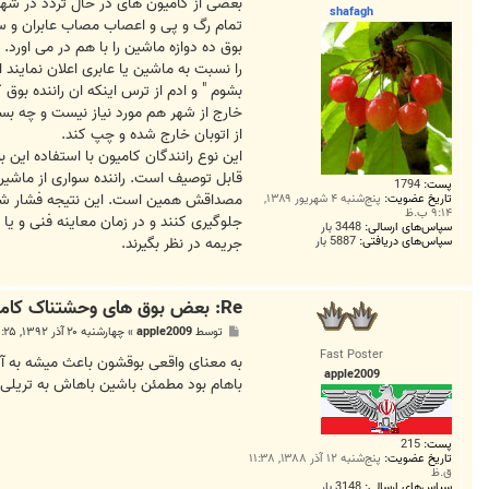
ت
بعضی از کامیون های در حال تردد در شهر 
shafagh
تمام رگ و پی و اعصاب مصاب عابران و سای
بوق ده دوازه ماشین را با هم در می اورد
را نسبت به ماشین یا عابری اعلان نمایند 
بشوم " و ادم از ترس اینکه ان راننده بوق
خارج از شهر هم مورد نیاز نیست و چه بسا
از اتوبان خارج شده و چپ کند.
این نوع رانندگان کامیون با استفاده این
قابل توصیف است. راننده سواری از ماشین 
پست:
1794
مصداقش همین است. این نتیجه فشار شدید ع
تاریخ عضویت:
پنج‌شنبه ۴ شهریور ۱۳۸۹,
۹:۱۴ ب.ظ
جلوگیری کنند و در زمان معاینه فنی و یا
سپاس‌های ارسالی:
3448 بار
سپاس‌های دریافتی:
5887 بار
جریمه در نظر بگیرند.
Re: بعض بوق های وحشتناک کامیون ها در شهر بایست ممنوع شود
پ
توسط
apple2009
»
چهارشنبه ۲۰ آذر ۱۳۹۲, ۹:۲۵ ق.ظ
س
Fast Poster
ت
به معنای واقعی بوقشون باعث میشه به آ
apple2009
باهام بود مطمئن باشین باهاش به تریلی
پست:
215
تاریخ عضویت:
پنج‌شنبه ۱۲ آذر ۱۳۸۸, ۱۱:۳۸
ق.ظ
سپاس‌های ارسالی:
3148 بار