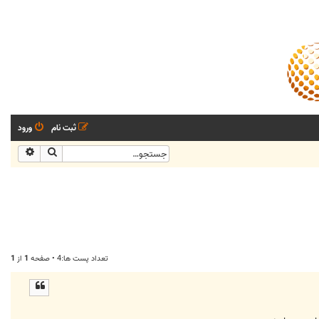
ثبت نام
ورود
جستجو
جستجو
تعداد پست ها:4 • صفحه
1
از
1