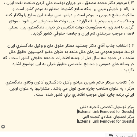
۳ ) مرحوم دكتر محمد مصدق ، در جريان نهضت ملي كردن صنعت نفت ايران ،
با ارائه تز خويش مبني بر اينكه منابع كشورها متعلق به مردم كشور است و
مالكيت منابع عمومي با مردم است و دولتها نمي توانند اين منابع را واگذار كنند
و حاكميت مردم مردم با يك قرارداد بين دولت ها مخدوش نمي شود ، موفق
گرديد با اخذ راي به محكوميت دولت انگليس در ديوان دادگستري بين المللي
لاهه ، موجب سربلندي نام ايران و جامعه حقوقي كشور گرديد .
۴ ) انتخاب جناب آقاي دكتر جمشيد ممتاز حقوق دان و وكيل دادگستري ايران
توسط مجمع عمومي سازمان ملل متحد به عنوان عضو كميسيون حقوق ملل
متحد ، در حدود سه سال قبل از جمله افتخارات جامعه حقوقي كشور است ، كه
در رسانه هاي عمومي و مجامع تخصصي حقوق خيلي به اين موضوع اشاره
نگرديد .
۵ ) انتخاب سركار خانم شيرين عبادي وكيل دادگستري كانون وكلاي دادگستري
مركز ، به عنوان منتخب جايزه صلح نوبل مي باشد . مشاراليها به عنوان اولين
ايراني برنده جايزه نوبل موجب افتخاري براي كشور شده است .
مرکز انجمنهای تخصصی گنجینه دانش
[External Link Removed for Guests]
مرکز انجمنهای اعتقادی گنجینه الهی
[External Link Removed for Guests]
ب
ا
ارسال پست