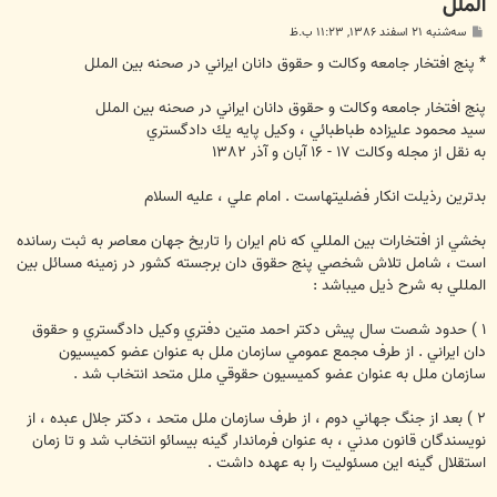
الملل
پ
سه‌شنبه ۲۱ اسفند ۱۳۸۶, ۱۱:۲۳ ب.ظ
س
ت
* پنج افتخار جامعه وكالت و حقوق دانان ايراني در صحنه بين الملل
پنج افتخار جامعه وكالت و حقوق دانان ايراني در صحنه بين الملل
سيد محمود عليزاده طباطبائي ، وكيل پايه يك دادگستري
به نقل از مجله وكالت ۱۷ - ۱۶ آبان و آذر ۱۳۸۲
بدترين رذيلت انكار فضليتهاست . امام علي ، عليه السلام
بخشي از افتخارات بين المللي كه نام ايران را تاريخ جهان معاصر به ثبت رسانده
است ، شامل تلاش شخصي پنج حقوق دان برجسته كشور در زمينه مسائل بين
المللي به شرح ذيل ميباشد :
۱ ) حدود شصت سال پيش دكتر احمد متين دفتري وكيل دادگستري و حقوق
دان ايراني . از طرف مجمع عمومي سازمان ملل به عنوان عضو كميسيون
سازمان ملل به عنوان عضو كميسيون حقوقي ملل متحد انتخاب شد .
۲ ) بعد از جنگ جهاني دوم ، از طرف سازمان ملل متحد ، دكتر جلال عبده ، از
نويسندگان قانون مدني ، به عنوان فرماندار گينه بيسائو انتخاب شد و تا زمان
استقلال گينه اين مسئوليت را به عهده داشت .