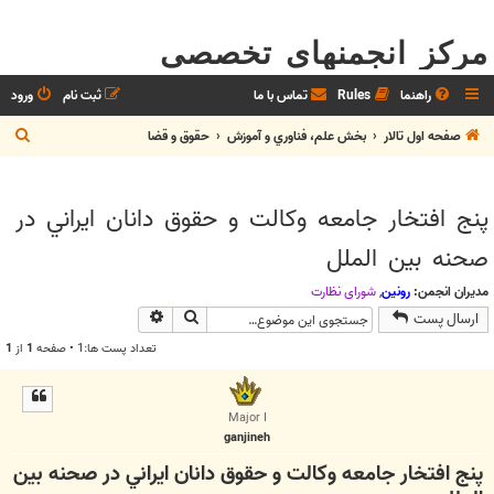
مرکز انجمنهای تخصصی
راهنما
Rules
تماس با ما
ثبت نام
ورود
ج
صفحه اول تالار
بخش علم، فناوري و آموزش
حقوق و قضا
س
ت
پنج افتخار جامعه وكالت و حقوق دانان ايراني در
ج
صحنه بين الملل
و
مدیران انجمن:
رونین
,
شوراي نظارت
جستجو
جستجوی پیشرفته
ارسال پست
تعداد پست ها:1 • صفحه
1
از
1
Major I
ganjineh
پنج افتخار جامعه وكالت و حقوق دانان ايراني در صحنه بين