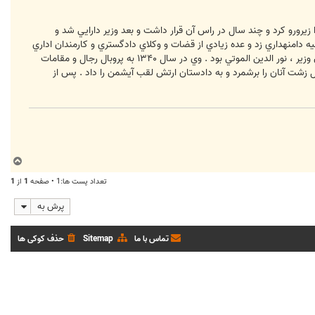
 زيرورو كرد و چند سال در راس آن قرار داشت و بعد وزير دارايي شد و
۱۳ به وزارت دادگستري رسيد . وي دست به تصفيه دامنهداري زد و عده زيادي از قضات و وكلاي دادگستري و كارمندان اداري
را اخراج يا بازنشسته كرد . سرانجام در اثر حمله كارمندان تصفيه شده به درب منزل ، به دليل جراحات وارده درگذشت . سومين وزير ، نور الدين الموتي بود . وي در سال ۱۳۴۰ به پروبال رجال و مقامات
ل زشت آنان را برشمرد و به دادستان ارتش لقب آيشمن را داد . پس از
ب
ا
تعداد پست ها:1 • صفحه
1
از
1
ل
ا
پرش به
تماس با ما
Sitemap
حذف کوکی ها