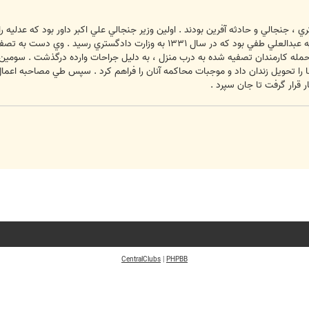
 جنجالي و حادثه آفرين بودند . اولين وزير جنجالي علي اكبر داور بود كه عدليه را
سرانجام خود كشي كرد . دومين وزير عدليه عبدالعلي طفي بود كه در سال ۳۱
نها را تحويل زندان داد و موجبات محاكمه آنان را فراهم كرد . سپس طي مصاحبه اعما
قرار گرفت تا جان سپرد .
CentralClubs
|
PHPBB