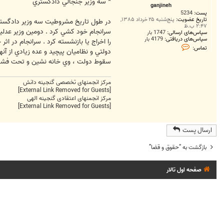
ت
* سه وزير جنجالي دادگستري
ganjineh
پست:
5234
تاریخ عضویت:
پنج‌شنبه ۲۵ خرداد ۱۳۸۵,
در طول تاريخ مشروطيت سه وزير دادگستري ،
۲:۴۷ ب.ظ
سپاس‌های ارسالی:
1747 بار
سپاس‌های دریافتی:
4179 بار
ت
تماس:
دولتي و نظاميان پيچيد و عده زيادي از آ
م
ا
سقوط دولت ، وي خانه نشين و تحت فشار 
س
g
a
مرکز انجمنهای تخصصی گنجینه دانش
n
[External Link Removed for Guests]
j
i
مرکز انجمنهای اعتقادی گنجینه الهی
n
[External Link Removed for Guests]
e
h
ارسال پست
بازگشت به “حقوق و قضا”
صفحه اول تالار