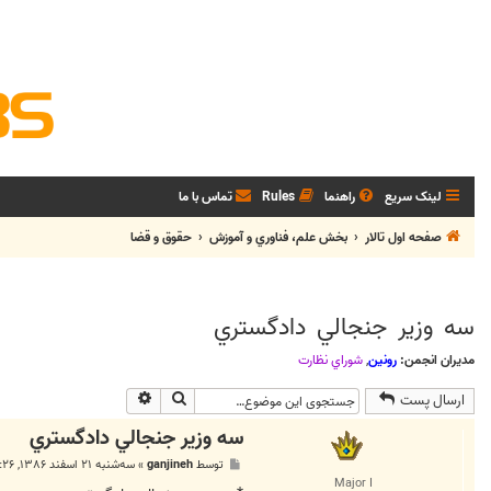
لینک سریع
راهنما
Rules
تماس با ما
صفحه اول تالار
بخش علم، فناوري و آموزش
حقوق و قضا
سه وزير جنجالي دادگستري
مدیران انجمن:
رونین
,
شوراي نظارت
جستجو
جستجوی پیشرفته
ارسال پست
سه وزير جنجالي دادگستري
پ
توسط
ganjineh
»
سه‌شنبه ۲۱ اسفند ۱۳۸۶, ۱۱:۲۶ ب.ظ
س
Major I