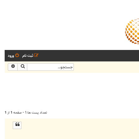
ثبت نام
ورود
جستجو
جستجو
تعداد پست ها:1 • صفحه
1
از
1