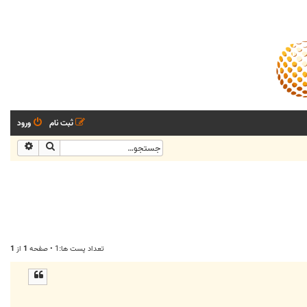
ثبت نام
ورود
جستجو
جستجو
تعداد پست ها:1 • صفحه
1
از
1