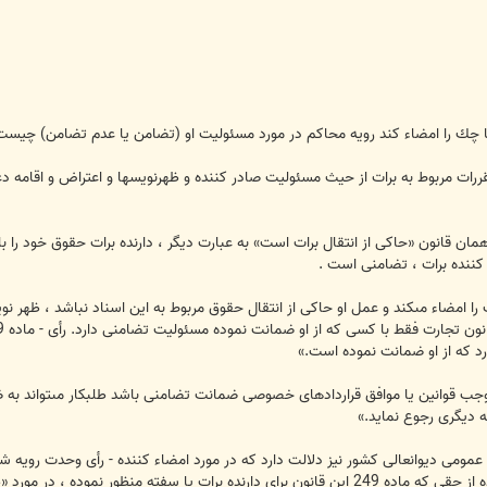
3 قانون تجارت ، مقررات مربوط به برات از حيث مسئوليت صادر كننده و ظهرنويسها و اعتراض و 
ر نويسى طبق مواد 245 - 246 - 247 همان قانون «حاكى از انتقال برات است» به عبارت ديگر ، دارنده ب
كننده برات ، تضامنى است .
ا امضاء مى‏كند و عمل او حاكى از انتقال حقوق مربوط به اين اسناد نباشد ، ظهر
د كه از او ضمانت نموده است.»
ى كه بموجب قوانين يا موافق قراردادهاى خصوصى ضمانت تضامنى باشد طلبكار مى‏تواند به
 ديگرى رجوع نمايد.»
در ماده 286 قانون تجارت ، جهت استفاده از حقى كه ماده 249 اين قانون براى دارنده ب