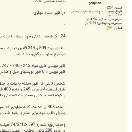
ت
امضاء شخص ثالث
ganjineh
پست:
5234
تاریخ عضویت:
پنج‌شنبه ۲۵ خرداد ۱۳۸۵,
در ظهر اسناد تجارى
۲:۴۷ ب.ظ
سپاس‌های ارسالی:
1747 بار
سپاس‌های دریافتی:
4179 بار
-
ت
تماس:
م
ا
24- اگر شخص ثالثى ظهر سفته يا برات يا چك را امضاء كند رويه محاكم در مورد مسئوليت او (تضامن يا عدم تضامن) چيست ؟ نظريه قريب به اتفاق - (76/4/28):
س
g
a
مطابق مواد 309 و 14
n
j
موضوع سئوال حكم واحد دارند.
i
n
e
ظه
h
ظهر نويس » با ظهر نويس‏هاى قبل و صادر 
شخص ثالثى كه ظهر سفته يا برات يا چك ر
را كرده فقط با كسى مسئوليت تضامنى دار
- ماده 403 ق.ت: «در كليه موارد
وصول طلب خود براى تمام يا بقيه طلب به