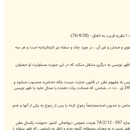
اقامه دعوى و ضمان و غير آن ، در مورد چك و سفته نيز لازم‏الرعايه است و هر سه
رات حقوق خود را باظهر نويسى به ديگرى منتقل مى‏كند كه در اين صورت مسئوليت او «بعنوان
 نويس به مفهوم مقرر در قانون تجارت نيست بلكه «ضامن» محسوب مى‏شود و
طبق قسمت آخر ماده 249 و ماده 403 قانون تجارت فقط با كسى كه از او ضمانت نموده مسئوليت تضامنى دارد. رأى‏ - ماده 249 ق . ت: «...ضامنى كه ضمانت برات دهنده يا محال عليه يا ظهر نويسى
 ضامن يا مديون اصلى‏مجتمعاً رجوع كرده يا پس از رجوع به يكى از آنها و عدم
وحدت رويه شماره 597 -74/2/12 هيئت عمومى ديوانعالى كشور نيز دلالت دارد كه در مورد امضاء كننده‏ - رأى وحدت رويه شماره 597 - 74/2/12 هيئت عمومى ديوانعالى كشور :«مهلت يكسال مقرر
رات يا سفته منظور نموده ، در مورد «ظهر نويس» به معناى مصطلح كلمه بوده و ناظر به شخصى كه ظهر سفته را