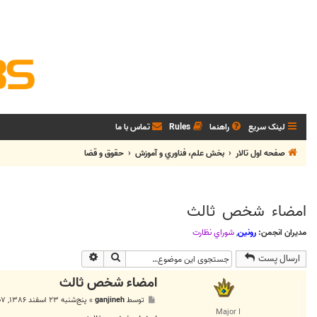
لینک سریع
راهنما
Rules
تماس با ما
صفحه اول تالار
بخش علم، فناوري و آموزش
حقوق و قضا
امضاء شخص ثالث
مدیران انجمن:
رونین
,
شوراي نظارت
جستجو
جستجوی پیشرفته
ارسال پست
امضاء شخص ثالث
پ
توسط
ganjineh
»
پنج‌شنبه ۲۳ اسفند ۱۳۸۶, ۱۲:۰۷ ق.ظ
س
Major I