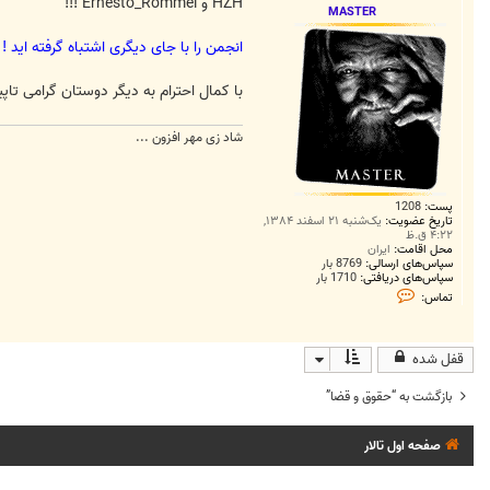
ت
HZH و Ernesto_Rommel !!!
MASTER
انجمن را با جای دیگری اشتباه گرفته اید !
با کمال احترام به دیگر دوستان گرامی ت
شاد زی مهر افزون ...
پست:
1208
تاریخ عضویت:
یک‌شنبه ۲۱ اسفند ۱۳۸۴,
۴:۲۲ ق.ظ
محل اقامت:
ایران
سپاس‌های ارسالی:
8769 بار
سپاس‌های دریافتی:
1710 بار
ت
تماس:
م
ا
س
M
قفل شده
A
S
T
بازگشت به “حقوق و قضا”
E
R
صفحه اول تالار