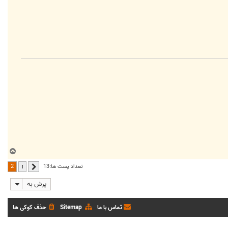
ب
ا
2
تعداد پست ها:13
1
قبلی
ل
ا
پرش به
تماس با ما
Sitemap
حذف کوکی ها