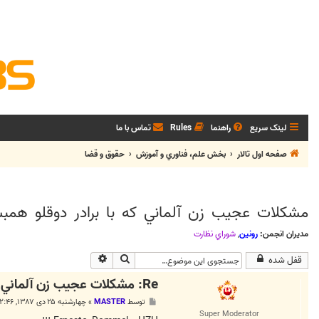
لینک سریع
راهنما
Rules
تماس با ما
صفحه اول تالار
بخش علم، فناوري و آموزش
حقوق و قضا
مشكلات عجيب زن آلماني كه با برادر دوقلو هم
مدیران انجمن:
رونین
,
شوراي نظارت
جستجو
جستجوی پیشرفته
قفل شده
Re: مشكلات عجيب زن آلماني كه با برادر دوقلو همبستر شده است
پ
توسط
MASTER
»
چهارشنبه ۲۵ دی ۱۳۸۷, ۱۲:۴۶ ق.ظ
س
Super Moderator