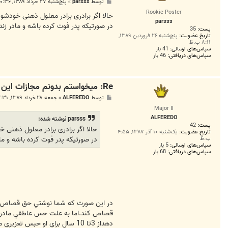
پ
توسط
parsss
»
پنج‌شنبه ۲۷ خرداد ۱۳۸۹, ۱۰:۳۶ ب.ظ
س
Rookie Poster
ت
حالا اگر برادری برادر معلول ذهنی خودش
parsss
در صورتیکه پدر فوت کرده باشه و مادر زند
پست:
35
تاریخ عضویت:
پنج‌شنبه ۲۶ فروردین ۱۳۸۹,
۸:۱۱ ب.ظ
سپاس‌های ارسالی:
41 بار
سپاس‌های دریافتی:
46 بار
Re: میخواستم بدونم مجازات این جرم چی هست...!!
پ
توسط
ALFEREDO
»
جمعه ۲۸ خرداد ۱۳۸۹, ۲:۳۱ ق.ظ
س
Major II
ت
ALFEREDO
parsss نوشته شده:
پست:
42
حالا اگر برادری برادر معلول ذهنی
تاریخ عضویت:
یک‌شنبه ۱۰ آذر ۱۳۸۷, ۴:۵۵
در صورتیکه پدر فوت کرده باشه و ماد
ب.ظ
سپاس‌های ارسالی:
5 بار
سپاس‌های دریافتی:
68 بار
در اين صورت كه شما نوشتي حق قصاص براي 
قصاص كند.اما به علت حس عاطفي مادرانه
دهداز 3تا 10 سال براي او حبس تعزيري معيين مكند