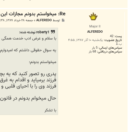
Re: میخواستم بدونم مجازات این جرم چی هست...!!
پ
توسط
ALFEREDO
»
جمعه ۲۸ خرداد ۱۳۸۹, ۲:۳۸ ق.ظ
س
Major II
ت
ALFEREDO
roberty1 نوشته شده:
پست:
42
با سلام و عرض ادب خدمت همگی
تاریخ عضویت:
یک‌شنبه ۱۰ آذر ۱۳۸۷, ۴:۵۵
ب.ظ
سپاس‌های ارسالی:
5 بار
یه سوال حقوقی داشتم که امیدوارم م
سپاس‌های دریافتی:
68 بار
میخواستم بدونم:
پدری رو تصور کنید که یه بچ
فرزند برمیاید و اقدام به غ
فرزند وی را با احیای قلبی و
حال میخوام بدونم در قانون
با تشکر