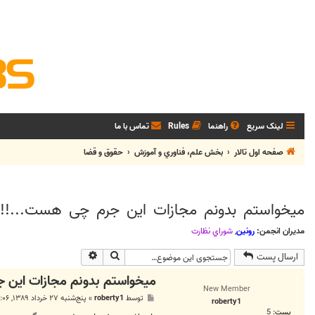
لینک سریع
راهنما
Rules
تماس با ما
صفحه اول تالار
بخش علم، فناوري و آموزش
حقوق و قضا
میخواستم بدونم مجازات این جرم چی هست...!!
مدیران انجمن:
رونین
,
شوراي نظارت
جستجو
جستجوی پیشرفته
ارسال پست
میخواستم بدونم مجازات این 
New Member
پ
توسط
roberty1
»
پنج‌شنبه ۲۷ خرداد ۱۳۸۹, ۳:۰۶ ب.ظ
roberty1
س
پست:
5