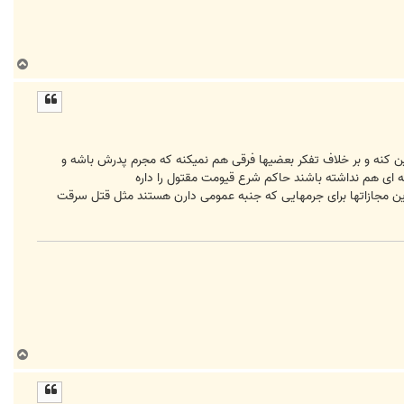
ب
ا
ل
ا
 تصمیم قاضی بر میگرده و میتونه از 15 سال تا حبس ابد براش تعیین کنه و بر خلاف تفکر بعضیها فرقی هم نمیکنه که مجرم پدرش باشه و
 ای هم نداشته باشند حاکم شرع قیومت مقتول را داره
این مجازاتها برای جرمهایی که جنبه عمومی دارن هستند مثل قتل سرقت
ب
ا
ل