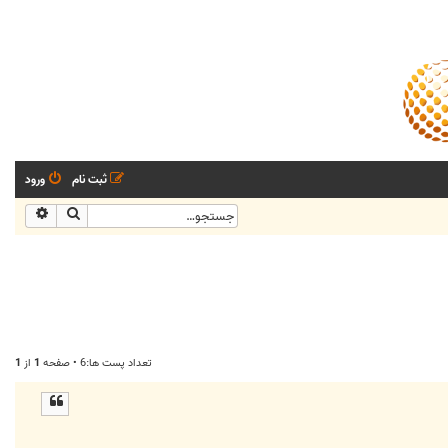
ثبت نام
ورود
جستجو
جستجو
تعداد پست ها:6 • صفحه
1
از
1