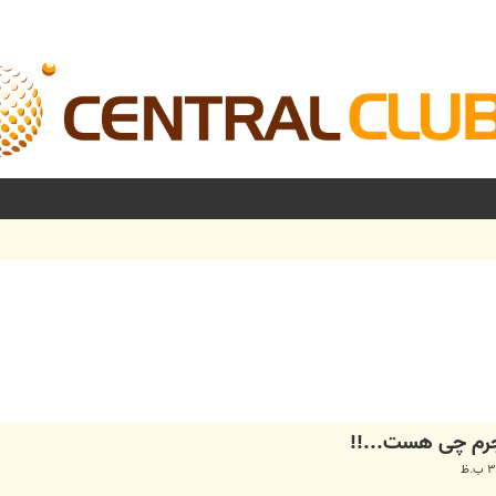
جرم چی هست...!!