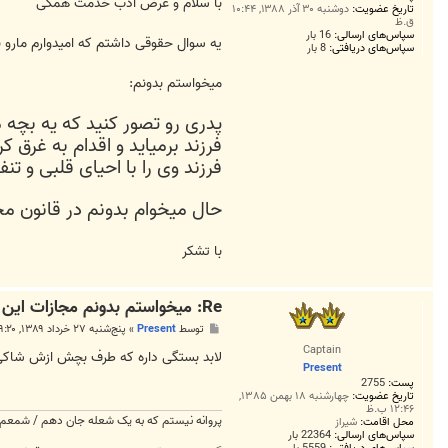
ت
با سلام و عرض ادب خدمت همگی
تاریخ عضویت:
دوشنبه ۳۰ آذر ۱۳۸۸, ۱۰:۴۴
ق.ظ
سپاس‌های ارسالی:
16 بار
یه سوال حقوقی داشتم که امیدوارم مارو ب
سپاس‌های دریافتی:
8 بار
میخواستم بدونم:
پدری رو تصور کنید که یه بچه م
فرزند برمیاید و اقدام به غرق 
فرزند وی را با احیای قلبی و ت
حال میخوام بدونم در قانون م
با تشکر
Re: میخواستم بدونم مجازات این جرم چی هست...!!
پ
توسط
Present
»
پنج‌شنبه ۲۷ خرداد ۱۳۸۹, ۹:۲۰ ب.ظ
س
Captain
ت
لابد بستگی داره که طرف بچش ازش شاکی
Present
پست:
2755
تاریخ عضویت:
چهارشنبه ۱۸ بهمن ۱۳۸۵,
۱۲:۴۶ ب.ظ
پروانه نیستم که به یک شعله جان دهم / شمعم ک
محل اقامت:
شیراز
سپاس‌های ارسالی:
22364 بار