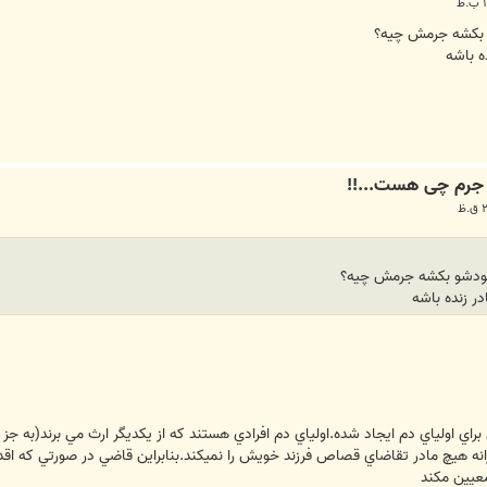
و بکشه جرمش چیه؟
ه باشه
 خودشو بکشه جرمش چیه؟
ر زنده باشه
اولياي دم ايجاد شده.اولياي دم افرادي هستند كه از يكديگر ارث مي برند(به جز ز
 هيچ مادر تقاضاي قصاص فرزند خويش را نميكند.بنابراين قاضي در صورتي كه اقد