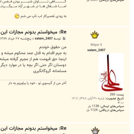
سپاس‌های دریافتی:
5559 بار
گــــــــــــــــاهی تــــــــــــــاوان شیــــــــــر بودن قـــفس
امــــــــا شـــــغال هــــا در شـــــهــــر آزاد مـــــیگـــــــردنـــ
به زودی تعمیرکار لب تاپ می شم
Re: میخواستم بدونم مجازات این جرم چی هست...!!
پ
توسط
salam_2407
»
پنج‌شنبه ۲۷ خرداد ۱۳۸۹, ۹:۴۶ ب.ظ
س
Major II
ت
من حقوق خوندم
salam_2407
اینجا حق قیومت هم از مجرم گرفته میشه
دوستان اگر حتی اگر بچه یا در موارد دی
مسلحانه گروگانگیری
آخر من از گیسوی تو ، خود را بیاویزم به دار
پست:
260
تاریخ عضویت:
شنبه ۳۰ آبان ۱۳۸۸, ۱۲:۱۱
ب.ظ
سپاس‌های ارسالی:
1138 بار
سپاس‌های دریافتی:
1124 بار
Re: میخواستم بدونم مجازات این جرم چی هست...!!