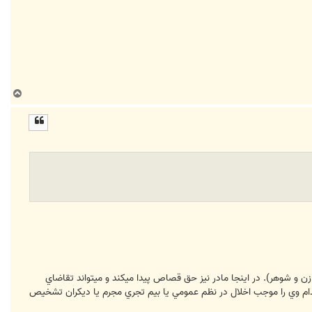
ا
ب
ا
ل
ا
ن و شوهر). در اينجا مادر نيز حق قصاص پيدا ميكند و ميتواند تقاضاي
ام وي را موجب اخلال در نظم عمومي يا بيم تجري مجرم يا ديكران تشخيص