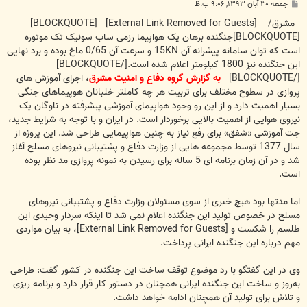
پ
جمعه ۳۰ آبان ۱۳۹۳, ۹:۰۶ ب.ظ
س
ت
مشرق/
[External Link Removed for Guests]
[BLOCKQUOTE]
[BLOCKQUOTE]جنگنده برهان یک هواپیما رزمی ساب سونیک تک موتوره
است که توان سامانه پیشرانه آن 15KN و سرعت آن 0/65 ماخ بوده و برد نهایی
این جنگنده نیز 1800 کیلومتر اعلام شده است.[/BLOCKQUOTE]
[/BLOCKQUOTE]
به گزارش گروه دفاع و امنیت مشرق
، اجرای آموزش های
پروازی در سطوح مختلف برای تربیت هر چه کاملتر خلبانان هوپیماهای جنگی
بسیار اهمیت دارد و از این رو وجود هواپیمای آموزشی پیشرفته در ناوگان یک
نیروی هوایی از اهمیت بالایی برخوردار است. در ایران و با توجه به شرایط جدید،
جت آموزشی «شفق» برای رفع نیاز به چنین هواپیمایی طراحی شد. این پروژه از
سال 1377 توسط مجموعه هایی از وزارت دفاع و پشتیبانی نیروهای مسلح آغاز
شد و در آن زمان برنامه ای 5 ساله برای رسیدن به نمونه پروازی مد نظر بوده
است.
اما مدتها بود هیچ خبری از سوی مسئولان وزارت دفاع و پشتیبانی نیروهای
مسلح در خصوص تولید این جنگنده اعلام نمی شد تا اینکه سردار وحیدی این
طلسم را شکست و
[External Link Removed for Guests]
، به بیان مواردی
مهم درباره این جنگنده ایرانی پرداخت.
وی در این گفتگو با رد موضوع توقف ساخت این جنگنده در کشور گفت: طراحی
به‌روز و ساخت این جنگنده ایرانی همچنان در دستور کار قرار دارد و برنامه ریزی
و تلاش برای تولید آن همچنان ادامه خواهد داشت.