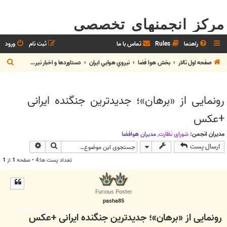
مرکز انجمنهای تخصصی
راهنما
Rules
تماس با ما
ثبت نام
ورود
ج
صفحه اول تالار
بخش هوا فضا
نيروي هوايي ايران
دستاوردها و اخبار نيروي هوايي
س
ت
رونمایی از «برهان»؛ جدیدترین جنگنده ایرانی
ج
+عکس
و
مدیران انجمن:
شوراي نظارت
,
مديران هوافضا
جستجو
جستجوی پیش
ارسال پست
تعداد پست ها:4 • صفحه
1
از
1
Furious Poster
pasha85
رونمایی از «برهان»؛ جدیدترین جنگنده ایرانی +عکس