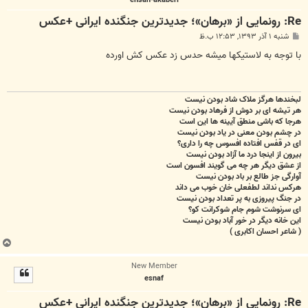
Re: رونمایی از «برهان»؛ جدیدترین جنگنده ایرانی +عکس
پ
شنبه ۱ آذر ۱۳۹۳, ۱۲:۵۳ ب.ظ
س
ت
با توجه به لاستیکها میشه حدس زد عکس کش اورده
لبخندها هرگز ملاک شاد بودن نیست
هر تیشه ای بر دوش از فرهاد بودن نیست
هرجا که باشی منطق آیینه ها این است
در چشم بودن معنی در یاد بودن نیست
ای در قفس افتاده افسوس چه را داری؟
بیرون از اینجا درد ما آزاد بودن نیست
از عشق دیگر هر چه می گویند افسون است
آوارگی جز طالع بر باد بودن نیست
هرکس نداند لطفعلی خان خوب می داند
در جنگ پیروزی به پر تعداد بودن نیست
ای سرنوشت شوم جام شوکرانت کو؟
این خانه دیگر در خور آباد بودن نیست
( شاعر احسان اکابری )
ب
ا
New Member
ل
esnaf
ا
Re: رونمایی از «برهان»؛ جدیدترین جنگنده ایرانی +عکس