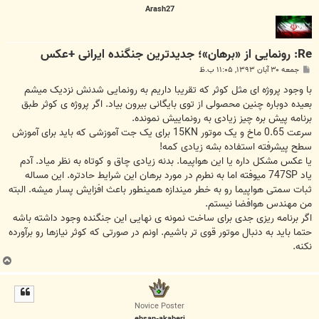
Arash27
Re: رونمایی از «برهان»؛ جدیدترین جنگنده ایرانی +عکس
پ
جمعه ۳۰ آبان ۱۳۹۳, ۱۱:۰۵ ب.ظ
س
ت
با وجود پروژه ای مثل کوثر که تقریبا داریم به رونمایی شدنش نزدیک میشم
بعیده دوباره چنین محصولی از توی بایگانی بیرون بیاد. اگر پروژه ی کوثر طبق
برنامه پیش بره چیز زیادی به رونماییش نمونده.
سرعت 0.65 ماخ و یک موتور 15KN برای یک جت آموزشی که باید برای آموزش
سطح پیشرفته استفاده بشه زیادی کمه!
یا عکس مشکل داره یا این هواپیما. بدنه زیادی چاق و کوتاه به نظر میاد. آدم
یاد 747SP میوفته اما به نطرم در مورد برهان این شرایط حادتره. این مساله
ثبات سمتی هواپیما رو به خطر میندازه همینطور باعث افزایش پسار میشه. البته
من مهندس هوافضا نیستم.
اگر برنامه ریزی جدی برای ساخت نمونه ی نهایی این جنگنده وجود داشته باشه
حتما باید به دنبال موتور قوی تر باشیم. اونم در صورتی که کوثر نیازها رو برآورده
نکنه.
ب
ا
ل
ا
Novice Poster
ehsan-akaberi