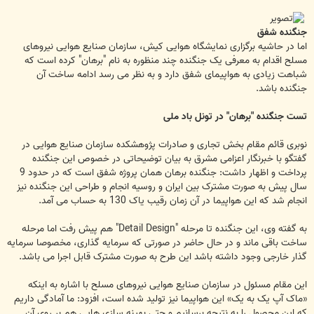
جنگنده شفق
اما در حاشیه برگزاری نمایشگاه هوایی کیش، سازمان صنایع هوایی نیروهای
مسلح اقدام به معرفی یک جنگنده چند منظوره به نام "برهان" کرده است که
شباهت زیادی به هواپیمای شفق دارد و به نظر می رسد ادامه ساخت آن
جنگنده باشد.
تست جنگنده "برهان" در تونل باد ملی
نوبری قائم مقام بخش تجاری و صادرات پژوهشکده سازمان صنایع هوایی در
گفتگو با خبرنگار اعزامی مشرق به بیان توضیحاتی در خصوص این جنگنده
پرداخت و اظهار داشت: جنگنده برهان همان پروژه شفق است که در حدود 9
سال پیش به صورت مشترک بین ایران و روسیه انجام و طراحی این جنگنده نیز
انجام شد که این هواپیما در آن زمان رقیب یاک 130 به حساب می آمد.
به گفته وی، این جنگنده تا مرحله "Detail Design" هم پیش رفت اما مرحله
ساخت باقی ماند و در حال حاضر در صورتی که سرمایه گذاری، مخصوصا سرمایه
گذار خارجی وجود داشته باشد این طرح به صورت مشترک قابل اجرا می باشد.
این مقام مسئول در سازمان صنایع هوایی نیروهای مسلح با اشاره به اینکه
«ماک آپ یک به یک» این هواپیما نیز تولید شده است، افزود: ما آمادگی داریم
که این محصول را به نتیجه برسانیم و حتی بهینه سازی هایی هم بر روی آن