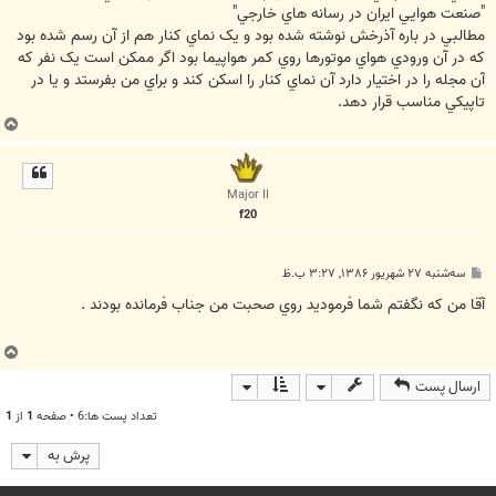
"صنعت هوايي ايران در رسانه هاي خارجي"
مطالبي در باره آذرخش نوشته شده بود و يک نماي کنار هم از آن رسم شده بود
که در آن ورودي هواي موتورها روي کمر هواپيما بود اگر ممکن است يک نفر که
آن مجله را در اختيار دارد آن نماي کنار را اسکن کند و براي من بفرستد و یا در
تاپيکي مناسب قرار دهد.
ب
ا
ل
ا
Major II
f20
پ
سه‌شنبه ۲۷ شهریور ۱۳۸۶, ۳:۲۷ ب.ظ
س
ت
آقا من كه نگفتم شما فرموديد روي صحبت من جناب فرمانده بودند .
ب
ا
ارسال پست
ل
ا
تعداد پست ها:6 • صفحه
1
از
1
پرش به