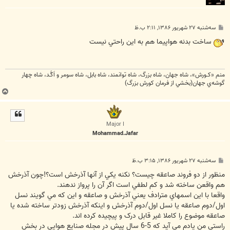
پ
سه‌شنبه ۲۷ شهریور ۱۳۸۶, ۲:۱۱ ب.ظ
س
ت
ساخت بدنه هواپيما هم به اين راحتي نيست
منم «كـورش»، شاه جهان، شاه بزرگ، شاه توانمند، شاه بابل، شاه سومر و اَكَّـد، شاه چهار
گوشه‌ي جهان(بخشي از فرمان كورش بزرگ)
ب
ا
ل
ا
Major I
Mohammad.Jafar
پ
سه‌شنبه ۲۷ شهریور ۱۳۸۶, ۳:۱۵ ب.ظ
س
ت
منظور از دو فروند صاعقه چيست؟ نکنه يکي از آنها آذرخش است؟!چون آذرخش
هم واقعن ساخته شد و کم لطفي است اگر آن را پرواز ندهند.
واقعا با اين اسمهاي مترادف يعني آذرخش و صاعقه و اين که مي گويند نسل
اول/دوم صاعقه يا نسل اول/دوم آذرخش و اينکه آذرخش زودتر ساخته شده يا
صاعقه موضوع را کاملا غير قابل درک و پيچيده کرده اند.
راستي من يادم مي آيد که 5-6 سال پيش در مجله صنايع هوايي در بخش