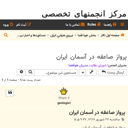
مرکز انجمنهای تخصصی
راهنما
Rules
تماس با ما
ثبت نام
ورود
ج
صفحه اول تالار
بخش هوا فضا
نيروي هوايي ايران
دستاوردها و اخبار نيروي هوايي
س
ت
پرواز صاعقه در آسمان ايران
ج
و
مدیران انجمن:
شوراي نظارت
,
مديران هوافضا
جستجو
جستجوی پیش
ارسال پست
تعداد پست ها:6 • صفحه
1
از
1
Major II
geologist
پرواز صاعقه در آسمان ايران
پ
سه‌شنبه ۲۷ شهریور ۱۳۸۶, ۹:۴۷ ق.ظ
س
ت
پرواز صاعقه در آسمان ايران