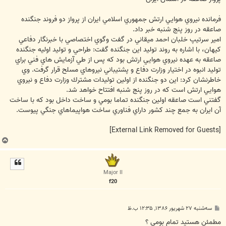
فرمانده نيروي هوايي ارتش جمهوري اسلامي ايران از پرواز دو فروند جنگنده
صاعقه در روز پنج شنبه خبر داد.
امير سرتيپ خلبان احمد ميقاني در گفت وگوي اختصاصي با خبرنگار دفاعي
كيهان، با اشاره به روند توليد اين جنگنده گفت: طراحي و توليد اوليه جنگنده
صاعقه به عهده نيروي هوايي ارتش بود كه پس از طي آزمايش هاي فني براي
توليد انبوه در اختيار وزارت دفاع و پشتيباني نيروهاي مسلح قرار گرفت. وي
خاطرنشان كرد: اين دو جنگنده از اولين توليدات مشترك وزارت دفاع و نيروي
هوايي ارتش است كه در روز پنج شنبه افتتاح خواهد شد.
گفتني است صاعقه اولين جنگنده تماما بومي و ساخت داخل بود كه با ساخت
آن ايران به جمع چند كشور داراي فناوري ساخت هواپيماهاي جنگي پيوست.
[External Link Removed for Guests]
ب
ا
ل
ا
Major II
f20
پ
سه‌شنبه ۲۷ شهریور ۱۳۸۶, ۱۲:۳۵ ب.ظ
س
ت
مطمئن هستيد تمام بومي ؟