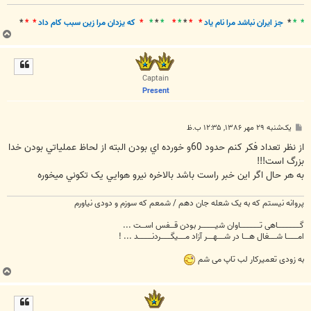
* *
*
جز ايران نباشد مرا نام ياد
* *
*
*
*
*
*
*
*
که يزدان مرا زين سبب کام داد
* *
*
ب
ا
ل
ا
Captain
Present
پ
یک‌شنبه ۲۹ مهر ۱۳۸۶, ۱۲:۳۵ ب.ظ
س
ت
از نظر تعداد فکر کنم حدود 60و خورده اي بودن البته از لحاظ عملياتي بودن خدا
بزرگ است!!!
به هر حال اگر اين خبر راست باشد بالاخره نيرو هوايي يک تکوني ميخوره
پروانه نیستم که به یک شعله جان دهم / شمعم که سوزم و دودی نیاورم
گــــــــــــــــاهی تــــــــــــــاوان شیــــــــــر بودن قـــفس اســـت ...
امــــــــا شـــــغال هــــا در شـــــهــــر آزاد مـــــیگـــــــردنــــــــــد ... !
به زودی تعمیرکار لب تاپ می شم
ب
ا
ل