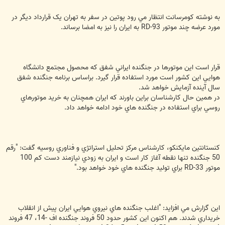
به نوشته کومرسانت انتظار مي رود پوتين در سفر به تهران يک قرارداد ديگر در
مورد عرضه چند موتور RD-93 به ايران را نيز به امضا برساند.
قرار است اين موتورها در جنگنده ايراني شفق که محصول مجتمع دانشگاه
هوايي اين کشور است مورد استفاده قرار گيرد. براساس برنامه جنگنده شفق
سال آينده آزمايش خواهد شد.
در همين حال کارشناسان براين باورند که ايران همچنان به خريد موتورهاي
روسي براي استفاده در جنگنده هاي خود ادامه خواهد داد.
کنستانتين مايکنکو، کارشناس مرکز تحليل استراتژي و فناوري روسيه گفت: "رقم
50 جنگنده تنها نقطه آغاز کار است و ايران به زودي نيازمند دست کم 100
موتور RD-33 براي توليد جنگنده هاي خود خواهد بود."
اين گزارش مي افزايد: "اغلب جنگنده هاي نيروي هوايي ايران پيش از انقلاب
خريداري شدند. هم اکنون اين کشور حدود 50 فروند جنگنده اف -14، 47 فروند