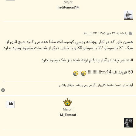
ا
Major
haditomcat14
پ
یک‌شنبه ۲۹ مهر ۱۳۸۶, ۲:۴۲ ب.ظ
س
ت
همین طور که در آمار روزنامه روسي کومرسانت مشا هده می کنید هیچ اثری از
میگ 31 یا سوخو-27 یا سوخو-30 و یا خیلی دیگر از شایعات موجود وجود ندارد
البته هر چند در آمار و ارقام ارائه شده نیز شک وجود دارد
50 فروند اف-14؟؟؟!!!!!!!!!!!
آینده در دست شما کاربران گرامی می باشد موفق باشی
ب
ا
ل
ا
Major I
M_Tomcat