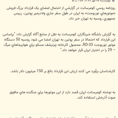
پ
چهارشنبه ۲۵ مهر ۱۳۸۶, ۱:۵۶ ب.ظ
س
ت
روزنامه روسي کومرسانت در گزارشي از احتمال امضاي يک قرارداد بزرگ فروش
«موتورهاي توربوجت» به ايران در طول سفر جاري ولاديمير پوتين، رييس
جمهوري روسيه به تهران خبر داد.
به گزارش باشگاه خبرنگاران کومرسانت به نقل از منابع آگاه گزارش داد: "براساس
اين قرارداد که احتمالا در سفر پوتين به تهران امضا مي شود روسيه 50 دستگاه
موتور توربوجت RD-33، محصول کارخانه چرنيشف مسکو براي هواپيماهاي ميگ
– 29 را در اختيار ايران قرار خواهد داد."
کارشناسان برآورد مي کنند ارزش اين قرارداد بالغ بر 150 ميليون دلار باشد.
به نوشته کومرسانت ايران قصد دارد از اين موتورها براي جنگنده هاي مافوق
صوت آذرخش استفاده کند.