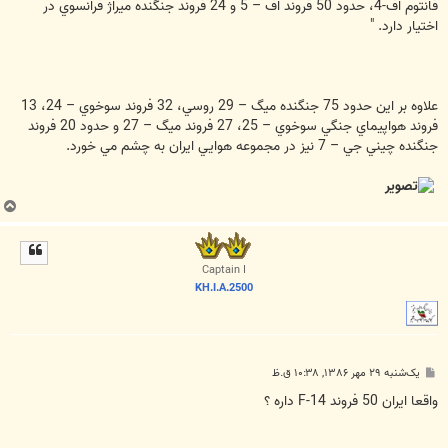
فانتوم اف-4، حدود 50 فروند اف – 5 و 24 فروند جنگنده ميراژ فرانسوي در
اختيار دارد. "
علاوه بر اين حدود 75 جنگنده ميگ – 29 روسي، 32 فروند سوخوي – 24، 13
فروند هواپيماي جنگي سوخوي – 25، 27 فروند ميگ – 27 و حدود 20 فروند
جنگنده چيني جي – 7 نيز در مجموعه هوايي ايران به چشم مي خورد.
ب
ا
ل
ا
Captain I
KH.I.A.2500
پ
یک‌شنبه ۲۹ مهر ۱۳۸۶, ۱۰:۳۸ ق.ظ
س
ت
واقعا ايران 50 فروند F-14 داره ؟