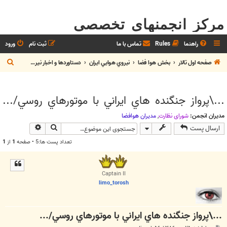
مرکز انجمنهای تخصصی
راهنما
Rules
تماس با ما
ثبت نام
ورود
ج
صفحه اول تالار
بخش هوا فضا
نيروي هوايي ايران
دستاوردها و اخبار نيروي هوايي
س
ت
...\پرواز جنگنده هاي ايراني با موتورهاي روسي/...
ج
و
مدیران انجمن:
شوراي نظارت
,
مديران هوافضا
جستجو
جستجوی پیش
ارسال پست
تعداد پست ها:5 • صفحه
1
از
1
Captain II
limo_torosh
...\پرواز جنگنده هاي ايراني با موتورهاي روسي/...