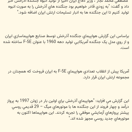
"مصطفي محمد نجار"، وزير دفاع ايران اخيرا از توليد انبوه جنگنده آذرخش خبر
داد و گفت: "به زودي قادر خواهيم بود جنگنده هاي آذرخش را به صورت انبوه
توليد کنيم تا اين جنگنده ها به انبار تسليحات ارتش ايران اضافه شود."
براساس اين گزارش هواپيماي جنگنده آذرخش توسط صنايع هواپيماسازي ايران
و از روي مدل يک جنگنده آمريکايي توليد دهه 1960 با عنوان F-5E ساخته شده
است.
آمريکا پيش از انقلاب تعدادي هواپيماي F-5E به ايران فروخت که همچنان در
مجموعه ارتش ايران قرار دارد.
اين گزارش مي افزايد: "هواپيماي آذرخش براي اولين بار در ژوئن 1997 به پرواز
درآمد و چهار فروند از اين جنگنده ها با موتورهاي ميگ – 29 قديمي روسي
پيشتر پروازهاي آزمايشي موفقي را تجربه کردند. اين هواپيماها اکنون به
موتورهاي جديد روسي مجهز شده اند."