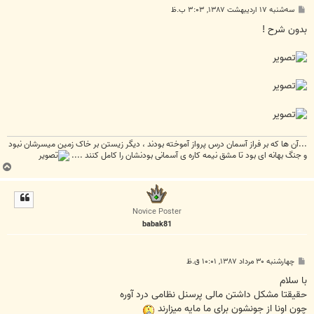
پ
سه‌شنبه ۱۷ اردیبهشت ۱۳۸۷, ۳:۰۳ ب.ظ
س
ت
بدون شرح !
...آن ها که بر فراز آسمان درس پرواز آموخته بودند ، دیگر زیستن بر خاک زمین میسرشان نبود
و جنگ بهانه ای بود تا مشق نیمه کاره ی آسمانی بودنشان را کامل کنند ....
ب
ا
ل
ا
Novice Poster
babak81
پ
چهارشنبه ۳۰ مرداد ۱۳۸۷, ۱۰:۰۱ ق.ظ
س
ت
با سلام
حقیقتا مشکل داشتن مالی پرسنل نظامی درد آوره
چون اونا از جونشون برای ما مایه میزارند