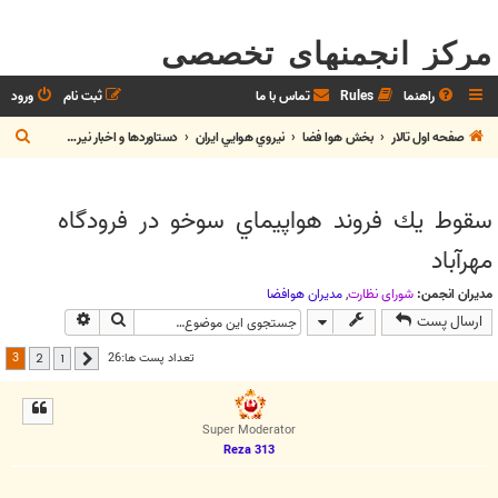
مرکز انجمنهای تخصصی
راهنما
Rules
تماس با ما
ثبت نام
ورود
ج
صفحه اول تالار
بخش هوا فضا
نيروي هوايي ايران
دستاوردها و اخبار نيروي هوايي
س
ت
سقوط يك فروند هواپيماي سوخو در فرودگاه
ج
مهرآباد
و
مدیران انجمن:
شوراي نظارت
,
مديران هوافضا
جستجو
جستجوی پیش
ارسال پست
3
تعداد پست ها:26
2
1
قبلی
Super Moderator
Reza 313