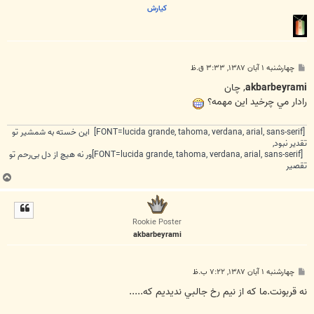
كيارش
پ
چهارشنبه ۱ آبان ۱۳۸۷, ۳:۳۳ ق.ظ
س
ت
akbarbeyrami
, چان
رادار مي چرخيد اين مهمه؟
[FONT=lucida grande, tahoma, verdana, arial, sans-serif] این خسته به شمشیر تو
تقدیر نبود,
[FONT=lucida grande, tahoma, verdana, arial, sans-serif]ور نه هیچ از دل بی‌رحم تو
تقصیر
ب
ا
ل
ا
Rookie Poster
akbarbeyrami
پ
چهارشنبه ۱ آبان ۱۳۸۷, ۷:۲۲ ب.ظ
س
ت
نه قربونت.ما که از نيم رخ جالبي نديديم که.....