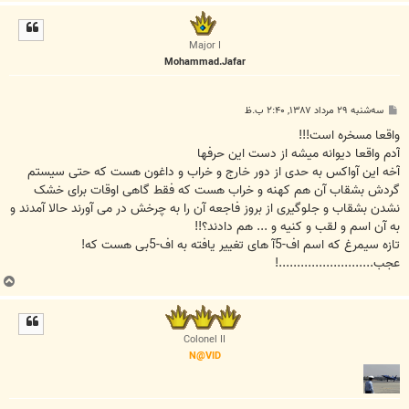
ا
ل
ا
Major I
Mohammad.Jafar
پ
سه‌شنبه ۲۹ مرداد ۱۳۸۷, ۲:۴۰ ب.ظ
س
ت
واقعا مسخره است!!!
آدم واقعا دیوانه میشه از دست این حرفها
آخه این آواکس به حدی از دور خارج و خراب و داغون هست که حتی سیستم
گردش بشقاب آن هم کهنه و خراب هست که فقط گاهی اوقات برای خشک
نشدن بشقاب و جلوگیری از بروز فاجعه آن را به چرخش در می آورند حالا آمدند و
به آن اسم و لقب و کنیه و ... هم دادند؟!!
تازه سیمرغ که اسم اف-5آ های تغییر یافته به اف-5بی هست که!
عجب..........................!
ب
ا
ل
ا
Colonel II
N@VID