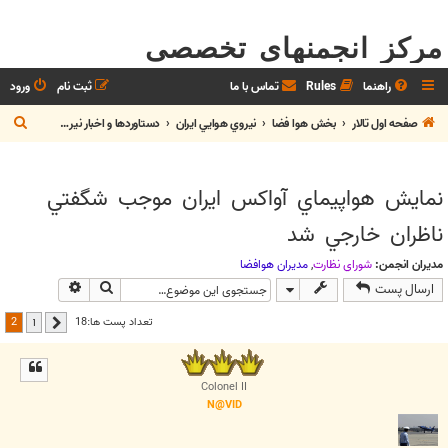
مرکز انجمنهای تخصصی
راهنما
Rules
تماس با ما
ثبت نام
ورود
ج
صفحه اول تالار
بخش هوا فضا
نيروي هوايي ايران
دستاوردها و اخبار نيروي هوايي
س
ت
نمايش هواپيماي آواكس ايران موجب شگفتي
ج
ناظران خارجي شد
و
مدیران انجمن:
شوراي نظارت
,
مديران هوافضا
جستجو
جستجوی پیش
ارسال پست
2
تعداد پست ها:18
1
قبلی
Colonel II
N@VID