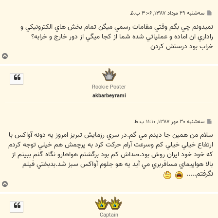
پ
سه‌شنبه ۲۹ مرداد ۱۳۸۷, ۳:۰۶ ب.ظ
س
ت
نميدونم چي بگم وقتي مقامات رسمي ميگن تمام بخش هاي الکترونيکي و
راداري ان اماده و عملياتي شده شما از کجا ميگي از دور خارج و خرابه؟
خراب بود درستش کردن
ب
ا
ل
ا
Rookie Poster
akbarbeyrami
پ
سه‌شنبه ۳۰ مهر ۱۳۸۷, ۱۱:۱۰ ب.ظ
س
ت
سلام من همين جا ديدم مي گم.در سري رزمايش تبريز امروز يه دونه آواکس با
ارتفاع خيلي خيلي کم وسرعت آرام حرکت کرد به پرچمش هم خيلي توجه کردم
که خود خود ايران روش بود.صداش کم بود برگشتم هواهارو نگاه گنم ببينم از
بالا هواپيماي مسافربري مي آيد يه هو جلوم آواکس سبز شد.بدبختي فيلم
نگرفتم.....
ب
ا
ل
ا
Captain