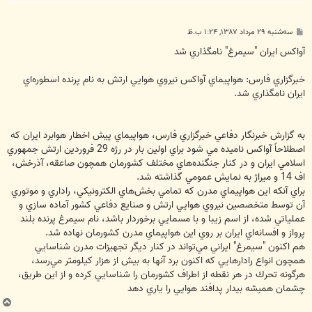
پ
سه‌شنبه ۲۹ مرداد ۱۳۸۷, ۱:۲۴ ب.ظ
س
ت
آواكس ايران "سيمرغ" نامگذاري شد
خبرگزاري فارس: هواپيماي آواكس نيروي هوايي ارتش به نام پرنده اسطوره‌اي
ايران نامگذاري شد.
به گزارش خبرنگار دفاعي خبرگزاري فارس، هواپيماي پيش اخطار هوابرد ايران كه
اصطلاحاً آواكس ناميده مي شود براي اولين بار در رژه 29 فروردين ارتش جمهوري
اسلامي ايران و در كنار جنگنده‌هاي مختلف كشورمان همچون صاعقه، آذرخش،
اف 14 و ميراژ به نمايش عمومي گذاشته شد.
براي آنكه اين هواپيماي مدرن كه تمامي بخش‌هاي الكترونيكي، راداري و موتوري
آن توسط متخصصين نيروي هوايي ارتش و صنايع دفاعي كشور آماده سازي و
عملياتي شده، از اسم زيبا و با مسمايي برخوردار باشد، نام سيمرغ پرنده بلند
پرواز و افسانه‌اي ايران بر روي اين هواپيماي مدرن كشورمان نهاده شد.
هم اكنون "سيمرغ" ايراني مي‌تواند در كنار ديگر تجهيزات مدرن شناسايي
همچون انواع رادارهايي كه اكنون برد آنها به بيش از هزار كيلومتر مي‌رسد،
هرگونه تحرك در هر نقطه از اطراف كشورمان را شناسايي كرده و از اين طريق،
چشمان هميشه بيدار پدافند هوايي را ياري دهد
ب