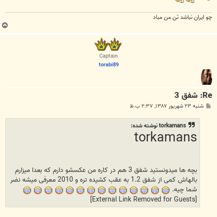
چو ايران نباشد تن من مباد
ب
ا
ل
ا
Captain
torabi89
Re: شفق 3
پ
شنبه ۲۳ شهریور ۱۳۸۷, ۲:۳۷ ب.ظ
س
ت
torkamans نوشته شده:
torkamans
بچه ها میدونستید شفق 3 هم در کاره من عکسشو دارم که بعدا میزارم
بالهاش کمی از شفق 1.2 به عقب کشیده تره و 2010 معرفی میشه نضر
شما چیه.
[External Link Removed for Guests]