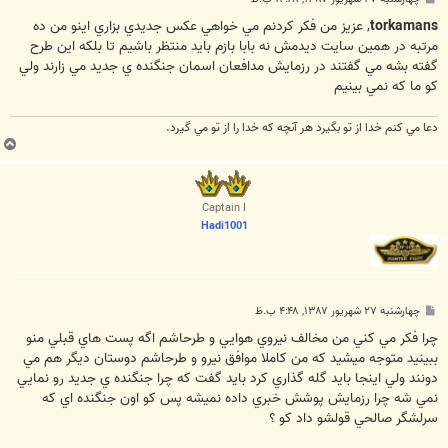
س
ت
torkamans
, عزيز من فکر کردنم مي خواهي عکس جديدي بزاري اينو من ده
مرتبه در همين سايت ديدمش نه بابا بازم بايد منتظر باشيم تا بلکه اين طرح
گفته بشه مي گفتند در رزمايش مدافعان اسمان جنگنده ي جديد مي زارند ولي
کو ما که نمي بينيم
دعا مي كنم خدا از تو بگيرد هر آنچه كه خدا را از تو مي گيرد.
ب
ا
ل
ا
Captain I
Hadi1001
پ
چهارشنبه ۲۷ شهریور ۱۳۸۷, ۴:۴۸ ب.ظ
س
ت
چرا فکر مي کني من مخالف نيروي هوايي و طرحاشم اگه پست هاي قبلي منو
ببينيد متوجه ميشيد که من کاملا موافق نيرو و طرحاشم دوستان ديگر هم مي
دونند ولي اينجا بايد گله گذاري کرد بايد گفت که چرا جنگنده ي جديد رو نمايي
نمي شه چرا رزمايش پوشش خبري داده نميشه پس کو اون جنگنده اي که
سرلشگر صالحي قولشو داد کو ؟