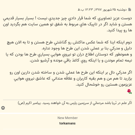
پ
دوشنبه ۲۵ شهریور ۱۳۸۷, ۱۲:۲۳ ب.ظ
س
ت
دوست عزيز تصاويري که شما قرار دادي چيز جديدي نيست ! بسيار بسيار قديمي
هستن و شايد اگر در تاپيک هاي مربوط به شفق تو همين سايت هم بگرديد اون
ها رو پيدا کنيد.
دوم اينکه اينا که شما عکس ماکتش رو گذاشتي طرح هستن و تا به الان هيچ
دليل و مدرکي بنا بر عملي شدن اين طرح ها وجود نداره.
و همونطور که دوستان اطلاع دران تو نيروي هوايي بسياري طرح ها بودن که يا
نيمه تمام موندن و يا اينکه روي کاغذ باقي مونده و آرشيو شدن.
اگر مدرکي دال بر اينکه اين طرح ها عملي شدن و ساخته شدن دارين اون رو
بزاريد تا هم من و هم بقيه کاربران و علاقه منداني که عاشق نيروي هوايي
عزيزمون هستين رو خوشحال کنيد.
اگر علم در ثريا باشد مردماني از سرزمين پارس به آن خواهند رسيد. پيامبر اکرم (ص)
ب
ا
New Member
ل
torkamans
ا