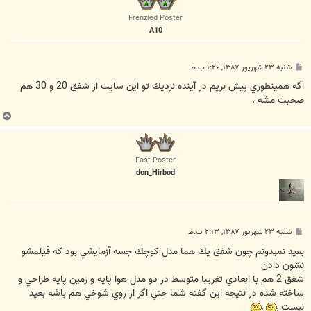
ل
ا
Frenzied Poster
A10
پ
شنبه ۲۳ شهریور ۱۳۸۷, ۱:۲۶ ب.ظ
س
ت
اگه همينطوري پيش بريم در آينده نزديك تو اين سايت از شفق 20 و 30 هم
صحبت مشه .
ب
ا
ل
ا
Fast Poster
don_Hirbod
پ
شنبه ۲۳ شهریور ۱۳۸۷, ۲:۱۳ ب.ظ
س
ت
بعيد نميدونم چون شفق يك هما مدل كوچك جسه آزمايشي بود كه فيلمشو
نشون دادن
شفق 2 هم با ابعادي تغريبا متوسط در دو مدل هوا پايه و زمين پايه طراحي و
ساخته شده در نتيجه اين گفته شما حتي اگر از روي شوخي هم باشه بعيد
نيست