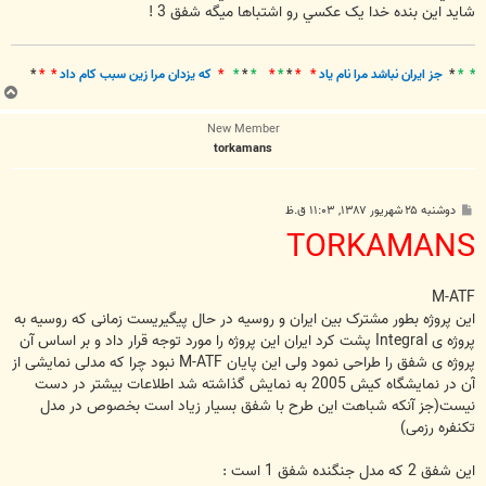
شايد اين بنده خدا يک عکسي رو اشتباها ميگه شفق 3 !
* *
*
جز ايران نباشد مرا نام ياد
* *
*
*
*
*
*
*
*
که يزدان مرا زين سبب کام داد
* *
*
ب
ا
New Member
ل
torkamans
ا
پ
دوشنبه ۲۵ شهریور ۱۳۸۷, ۱۱:۰۳ ق.ظ
س
TORKAMANS
ت
M-ATF
این پروژه بطور مشترک بین ایران و روسیه در حال پیگیریست زمانی که روسیه به
پروژه ی Integral پشت کرد ایران این پروژه را مورد توجه قرار داد و بر اساس آن
پروژه ی شفق را طراحی نمود ولی این پایان M-ATF نبود چرا که مدلی نمایشی از
آن در نمایشگاه کیش 2005 به نمایش گذاشته شد اطلاعات بیشتر در دست
نیست(جز آنکه شباهت این طرح با شفق بسیار زیاد است بخصوص در مدل
تکنفره رزمی)
این شفق 2 که مدل جنگنده شفق 1 است :