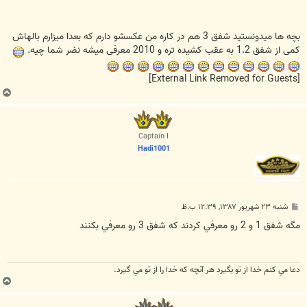
بچه ها میدونستید شفق 3 هم در کاره من عکسشو دارم که بعدا میزارم بالهاش
کمی از شفق 1.2 به عقب کشیده تره و 2010 معرفی میشه نضر شما چیه.
[External Link Removed for Guests]
ب
ا
ل
ا
Captain I
Hadi1001
پ
شنبه ۲۳ شهریور ۱۳۸۷, ۱۲:۳۹ ب.ظ
س
ت
مگه شفق 1 و 2 رو معرفي کردند که شفق 3 رو معرفي بکنند
دعا مي كنم خدا از تو بگيرد هر آنچه كه خدا را از تو مي گيرد.
ب
ا