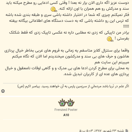
دوست عزیز اگه داری الان بزار نه بعدا ! وقتی کسی ادعایی رو مطرح میکنه باید
سند و مدرکش رو هم همزان با اون ارائه کنه.
فکر نمیکنم چیزی که شما در اختیار داشته باشی سری و طبقه بندی شده باشه
که ترس این رو داشته باشی که به دست دستگاه های اطلاعاتی بیگانه بیفته
!!!!!
برادر من تاپیکی که زدی نه مطلبی داره نه عکسی تاپیک زدی که فقط شکلک
بفرستی !
واقعا برای سنترال کلابز متاسفم یه زمانی به فروم های عربی بخاطر خیال پردازی
هاشون و حرف های بی سند و مدرکشون میخندیدم اما الان که نگاه میکنم
میبینم این سایت هم
به محلی برای مطرح کردن ادعا های بی مدرک و و گاهی اوقات نامعقول و خیال
پردازی های عده ای از کاربران تبدیل شده.
اگر علم در ثريا باشد مردماني از سرزمين پارس به آن خواهند رسيد. پيامبر اکرم (ص)
ب
ا
ل
ا
Frenzied Poster
A10
پ
شنبه ۲۳ شهریور ۱۳۸۷, ۵:۰۳ ب.ظ