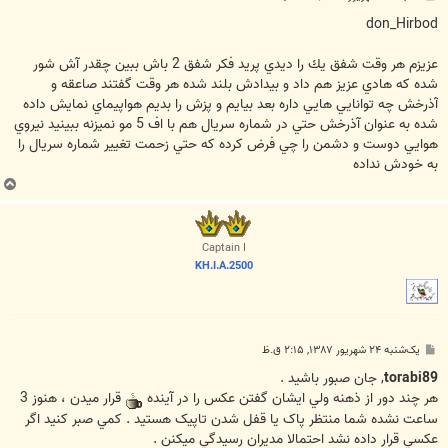
س
ت
don_Hirbod
عزيزم هر وقت شفق يك را ديدي پريد فكر شفق 2 باش ببين چقدر آش شور
شده كه هادي عزيز هم داد و بيدادش بلند شده هر وقت گفتند صاعقه و
آذرخش چه توانايي هايي داره بعد بيايم و پزش را بديم هواپيماي نمايش داده
شده به عنوان آذرخش حتي در شماره سريال هم با اف 5 مو نميزنه ببينيد نيروي
هوايي دوست و دشمن را چي فرض كرده كه حتي زحمت تغيير شماره سريال را
به خودش نداده
ب
ا
ل
ا
Captain I
KH.I.A.2500
پ
یک‌شنبه ۲۴ شهریور ۱۳۸۷, ۲:۱۵ ق.ظ
س
ت
torabi89
, جان صبور باشيد .
هر چند دور از ذهنه ولي ايشان گفتن عکس را در آينده
قرار ميدن ، هنوز 3
ساعت نشده شما منتظر پاک يا قفل شدن تاپيک هستيد . کمي صبر کنيد اگر
عکسي قرار داده نشد احتمالا مديران رسيدگي ميکنن .