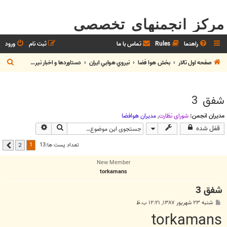
مرکز انجمنهای تخصصی
راهنما
Rules
تماس با ما
ثبت نام
ورود
ج
صفحه اول تالار
بخش هوا فضا
نيروي هوايي ايران
دستاوردها و اخبار نيروي هوايي
س
ت
شفق 3
ج
و
مدیران انجمن:
شوراي نظارت
,
مديران هوافضا
جستجو
جستجوی پیشرفت
قفل شده
1
تعداد پست ها:13
2
بعدی
New Member
torkamans
شفق 3
پ
شنبه ۲۳ شهریور ۱۳۸۷, ۱۲:۲۱ ب.ظ
س
torkamans
ت