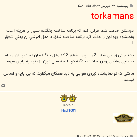
پ
چهارشنبه ۲۷ شهریور ۱۳۸۷, ۱۱:۵۶ ق.ظ
س
torkamans
ت
دوستان خدمت شما عرض كنم كه برنامه ساخت جنگنده بسيار پر هزينه است
ونميشود يهو اون را حذف كرد برنامه ساخت شفق با مدل امزشي آن يعني شفق
1
پشتيماني زميني شفق 2 و سپس شفق 3 كه مدل جنگنده ان است پايان مييابد
به دليل مشكل بودن ساخت جنگنه دو يا سه سال ديرتر از بقيه به پايان ميرسد
ماكتي كه تو نمايشگاه نيروي هوايي به ديد همگان ميگزارند كه بي پايه و اساس
نيست .
ب
ا
ل
ا
Captain I
Hadi1001
پ
چهارشنبه ۲۷ شهریور ۱۳۸۷, ۱۲:۲۸ ب.ظ