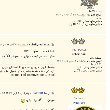
پست:
1435
تاریخ عضویت:
پنج‌شنبه ۲۹ آذر ۱۳۸۶, ۳:۱۸
ب.ظ
سپاس‌های ارسالی:
601 بار
سپاس‌های دریافتی:
10318 بار
پ
توسط
soheil_riazi
»
پنج‌شنبه ۹ آبان ۱۳۸۷, ۲:۵۰ ب.ظ
س
Fast Poster
ت
خط توليد سوخو 30؟!!!
soheil_riazi
هنوز معلوم نيست بزارن با سوخو 30 يه عکس يادگاري بگيريم اونوقت خط توليدش رو بهمون بدن؟
پست:
247
تاریخ عضویت:
یک‌شنبه ۱ اردیبهشت ۱۳۸۷,
۵:۱۹ ب.ظ
زنده باد ايران. درود بر همه ي دانشمندان ايراني
سپاس‌های ارسالی:
4 بار
سپاس‌های دریافتی:
78 بار
دوستان علافه مند به ریاضیات در تکمیل سایت زی
[External Link Removed for Guests]
پ
توسط
Hadi1001
»
پنج‌شنبه ۹ آبان ۱۳۸۷, ۲:۵۶ ب.ظ
س
Captain I
ت
ميدن ... اگه پول بدي
Hadi1001