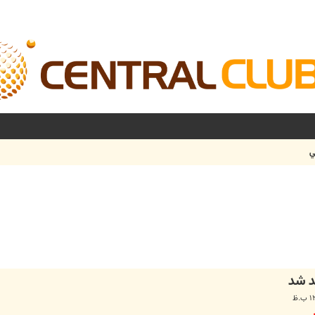
ي
شرفته
د شد