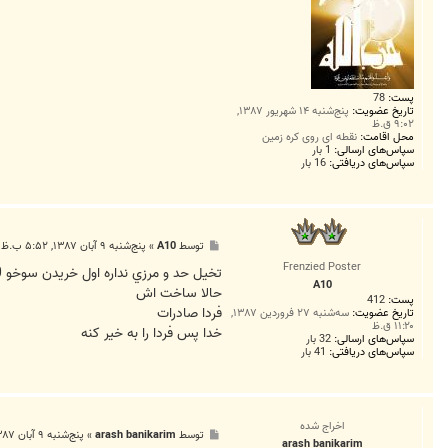
پست:
78
تاریخ عضویت:
پنج‌شنبه ۱۴ شهریور ۱۳۸۷,
۹:۰۲ ق.ظ
محل اقامت:
نقطه اي روي کره زمين
سپاس‌های ارسالی:
1 بار
سپاس‌های دریافتی:
16 بار
پ
توسط
A10
»
پنج‌شنبه ۹ آبان ۱۳۸۷, ۵:۵۲ ب.ظ
س
Frenzied Poster
ت
تخيل حد و مرزي نداره اول خريدن سوخو 30 بود
A10
حالا ساخت اش
پست:
412
فردا صادرات
تاریخ عضویت:
سه‌شنبه ۲۷ فروردین ۱۳۸۷,
۱۱:۲۰ ق.ظ
خدا پس فردا را به خير كنه
سپاس‌های ارسالی:
32 بار
سپاس‌های دریافتی:
41 بار
اخراج شده
پ
توسط
arash banikarim
»
پنج‌شنبه ۹ آبان ۱۳۸۷, ۶:۴۶ ب.ظ
arash banikarim
س