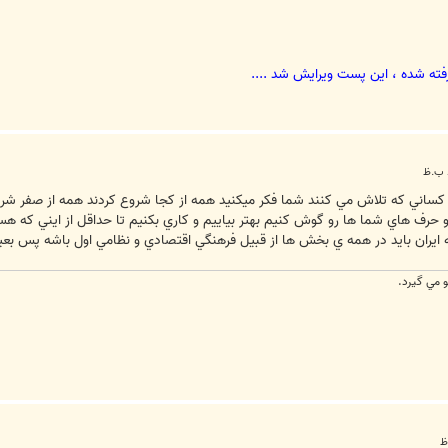
فته شده ، اين پست ويرايش شد ....
کساني که تلاش مي کنند شما فکر ميکنيد همه از کجا شروع کردند همه از صفر شروع
 و حرف هاي شما ها رو گوش کنيم بهتر بياييم و کاري بکنيم تا حداقل از ايني که ه
ن بايد در همه ي بخش ها از قبيل فرهنگي اقتصادي و نظامي اول باشه پس بعيد هم نيست 
و مي گيرد.