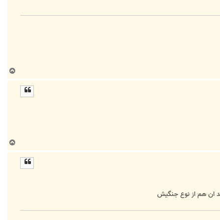
ب
ا
ل
ا
ب
ا
ل
ا
ند ان هم از نوع جنگيش