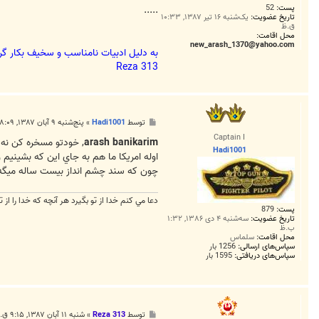
پست:
52
ت
.....
تاریخ عضویت:
یک‌شنبه ۱۶ تیر ۱۳۸۷, ۱۰:۳۳
ق.ظ
محل اقامت:
new_arash_1370@yahoo.com
به دليل ادبيات نامناسب و سخيف بكار گر
Reza 313
پ
توسط
Hadi1001
»
پنج‌شنبه ۹ آبان ۱۳۸۷, ۸:۰۹ ب.ظ
س
Captain I
ت
arash banikarim
, خودتو مسخره کن نه 
Hadi1001
اوله امريکا ما هم به جاي اين که بشينيم
چون که سند چشم انداز بيست ساله ميگه ايرا
دعا مي كنم خدا از تو بگيرد هر آنچه كه خدا را از ت
پست:
879
تاریخ عضویت:
سه‌شنبه ۴ دی ۱۳۸۶, ۱:۳۲
ب.ظ
محل اقامت:
سلماس
سپاس‌های ارسالی:
1256 بار
سپاس‌های دریافتی:
1595 بار
پ
توسط
Reza 313
»
شنبه ۱۱ آبان ۱۳۸۷, ۹:۱۵ ق.ظ