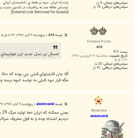
زنده باد ايران. درود بر همه ي دانشمندان ايراني
سپاس‌های ارسالی:
4 بار
سپاس‌های دریافتی:
78 بار
دوستان علافه مند به ریاضیات در تکمیل سایت زی
[External Link Removed for Guests]
پ
توسط
A10
»
پنج‌شنبه ۹ آبان ۱۳۸۷, ۸:۱۳ ق.ظ
س
Frenzied Poster
ت
A10
پست:
412
امسال نيز نسل جديد اين هواپيماي جن
تاریخ عضویت:
سه‌شنبه ۲۷ فروردین ۱۳۸۷,
۱۱:۲۰ ق.ظ
سپاس‌های ارسالی:
32 بار
سپاس‌های دریافتی:
41 بار
آقا جان قابليتهاي قبلي چي بوده كه حالا 
مگه قرار نبود قبلي به تولسد انبوه برسه چ
پ
توسط
abdolmahdi
»
پنج‌شنبه ۹ آبان ۱۳۸۷, ۱:۳۶ ب.ظ
س
Moderator
ت
abdolmahdi
ديديم اشتباه بوده و به قول معروف سركار