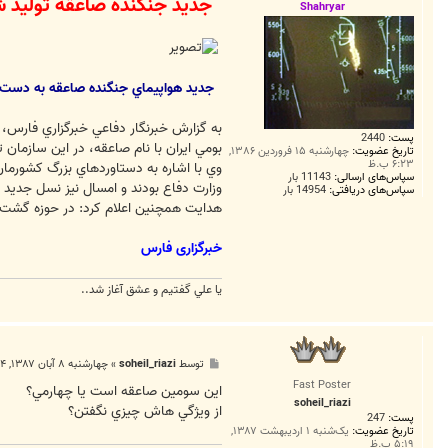
جديد جنگنده صاعقه توليد
ت
Shahryar
جديد هواپيماي جنگنده صاعقه به دست 
به گزارش خبرنگار دفاعي خبرگزاري فارس
پست:
2440
بومي ايران با نام صاعقه، در اين سازمان ت
تاریخ عضویت:
چهارشنبه ۱۵ فروردین ۱۳۸۶,
۶:۲۳ ب.ظ
وي با اشاره به دستاوردهاي بزرگ كشورم
سپاس‌های ارسالی:
11143 بار
وزارت دفاع بودند و امسال نيز نسل جديد ا
سپاس‌های دریافتی:
14954 بار
هدايت همچنين اعلام كرد: در حوزه گشت د
خبرگزاری فارس
يا علي گفتيم و عشق آغاز شد..
پ
توسط
soheil_riazi
»
چهارشنبه ۸ آبان ۱۳۸۷, ۲:۲۴ ب.ظ
س
Fast Poster
ت
اين سومين صاعقه است يا چهارمي؟
soheil_riazi
از ويژگي هاش چيزي نگفتن؟
پست:
247
تاریخ عضویت:
یک‌شنبه ۱ اردیبهشت ۱۳۸۷,
۵:۱۹ ب.ظ