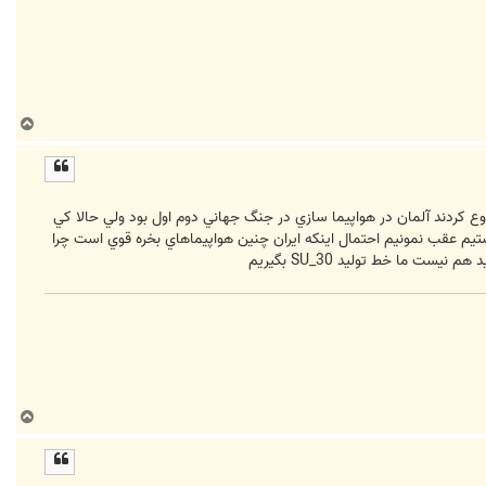
ب
ا
ل
ا
 کردند آلمان در هواپيما سازي در جنگ جهاني دوم اول بود ولي حالا کي
ستيم عقب نمونيم احتمال اينکه ايران چنين هواپيماهاي بخره قوي است چرا
ما خط توليد SU_30 بگيريم
ب
ا
ل
ا