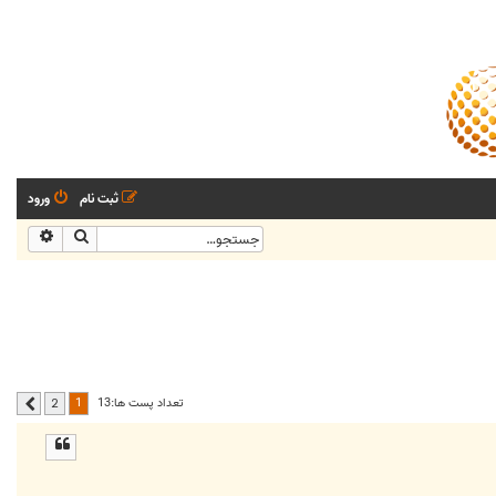
ثبت نام
ورود
جستجو
جستجو
1
تعداد پست ها:13
2
بعدی