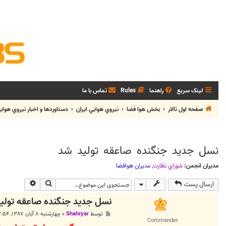
لینک سریع
راهنما
Rules
تماس با ما
صفحه اول تالار
بخش هوا فضا
نيروي هوايي ايران
دستاوردها و اخبار نيروي هواي
نسل جديد جنگنده صاعقه توليد شد
مدیران انجمن:
شوراي نظارت
,
مديران هوافضا
جستجو
جستجوی پی
ارسال پست
نسل جديد جنگنده صاعقه تولي
پ
توسط
Shahryar
»
چهارشنبه ۸ آبان ۱۳۸۷, ۱۲:۵۴ ب.ظ
س
Commander