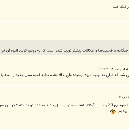
ر کمک کنند
گنده با قابليت‌ها و امكانات بيشتر توليد شده است كه به زودي توليد انبوه آن نيز 
به اين اضافه شده ؟
ي شد كه قبلي به توليد انبوه نرسيده ولي حالا وعده توليد انبوه نسل جديد را البته 
يعني ممكنه كه ايران خط توليد ميگ 29 يا سوخوي 30 و يا .... گرفته باشه و بعنوان نسل جديد صا
 بوديم