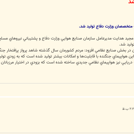
 شد
متخصصان وزارت دفاع توليد شد.
، مجيد هدايت مديرعامل سازمان صنايع هوايي وزارت دفاع و پشتيباني نيروهاي مس
وليد شد.
ان در بخش صنايع نظامي افزود: مردم كشورمان سال گذشته شاهد پرواز پرافتخار 
ين هواپيماي جنگنده با قابليت‌ها و امكانات بيشتر توليد شده است كه به زودي توليد 
ريايي نيز هواپيماي نظامي جديدي ساخته شده است كه بزودي در اختيار مرزبانان د