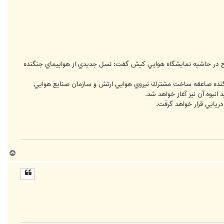
لح در حاشيه نمايشگاه هوايي كيش گفت: نسل جديدي از هواپيماي جنگنده
جنگنده صاعقه ساخت مشترك نيروي هوايي ارتش و سازمان صنايع هوايي
انبوه آن نيز آغاز خواهد شد.
ريايي قرار خواهد گرفت.
ب
ا
ل
ا