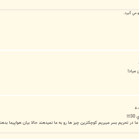
و مي گيرد.
 مياد!
!!
ما در تحريم بسر ميبريم کوچکترين چيز ها رو به ما نميدهند حالا بيان هواپيما بده