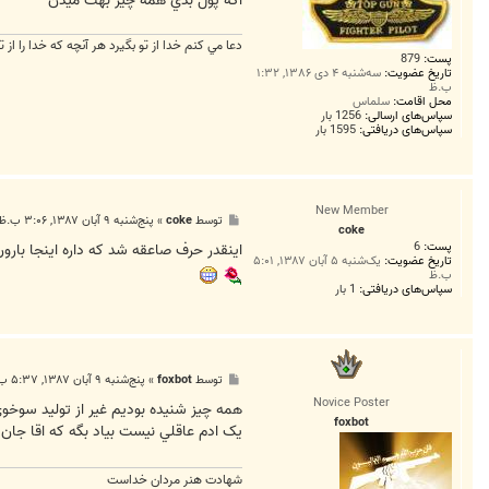
اگه پول بدي همه چيز بهت ميدن
دعا مي كنم خدا از تو بگيرد هر آنچه كه خدا را از ت
پست:
879
تاریخ عضویت:
سه‌شنبه ۴ دی ۱۳۸۶, ۱:۳۲
ب.ظ
محل اقامت:
سلماس
سپاس‌های ارسالی:
1256 بار
سپاس‌های دریافتی:
1595 بار
New Member
پ
توسط
coke
»
پنج‌شنبه ۹ آبان ۱۳۸۷, ۳:۰۶ ب.ظ
coke
س
پست:
6
ت
اينقدر حرف صاعقه شد که داره اينجا بارون
تاریخ عضویت:
یک‌شنبه ۵ آبان ۱۳۸۷, ۵:۰۱
ب.ظ
سپاس‌های دریافتی:
1 بار
پ
توسط
foxbot
»
پنج‌شنبه ۹ آبان ۱۳۸۷, ۵:۳۷ ب.ظ
س
Novice Poster
ت
همه چيز شنيده بوديم غير از توليد سوخوي 30!
foxbot
يک ادم عاقلي نيست بياد بگه که اقا جان 
شهادت هنر مردان خداست