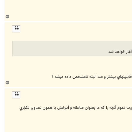
ب
ا
ل
ا
آغاز خواهد شد
با قابليتهاي بيشتر و صد البته نامشخص داده ميشه ؟
ب
ا
ل
ا
عقه توليد كنه ؟ در اين صورت تموم آنچه را كه ما بعنوان صاعقه و آذرخش با همون تصاوير تكراري