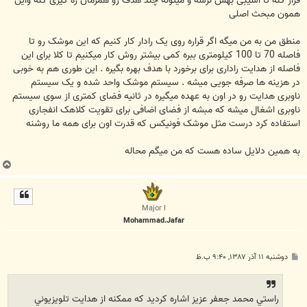
فرار کنه تا اسیبی بهش نرسه و میتونه چند هدف رو همزمان ره گیری کنه واین
همون مبحث اصلی
منطق من به من میگه اگر قراره روی یک رادار کار کنیم که این موشک رو تا
فاصله 70 تا 100 کیلومتری ببره کمی بیشتر روش کار میکنیم تا کلا برای این
فاصله از هدایت راداری برای برخورد با هدف بهره بگیره . این طوری هم به خوبی
در هزینه ها صرفه جویی میشه . سیستم موشک واحد شده و یک سیستم
ناوبری هدایت رو در اون به عهده میگیره در ثانیه فضای کمتری از سوی سیستم
ناوبری اشغال میشه که مبشه از فضای اضافی برای تقویت کلاهک انفجاری
استفاده کرد درست مثل موشک فونیکس که قدرت اون برای همه ما روشنه
به همین دلایل ساده هست که من میگم محاله
ب
ا
ل
ا
Major I
Mohammad.Jafar
پ
دوشنبه ۱۱ آذر ۱۳۸۷, ۹:۴۰ ب.ظ
س
ت
راستي محمد جعفر عزيز اشاره کرديد که ممکنه از هدايت تلويزيوني