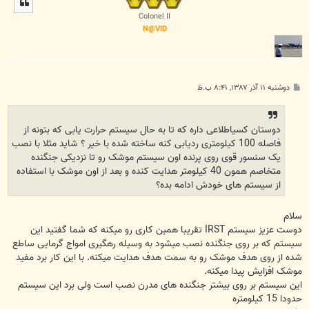
ا
Colonel II
N@VID
پ
دوشنبه ۱۱ آذر ۱۳۸۷, ۸:۴۱ ب.ظ
س
ت
دوستان کسیاطلاعی داره که تا به حال سیستم حرارت یابی که بتونه از
فاصله 100 کیلومتری ردیابی کنه ساخته شده با خیر ؟ شاید مثلا با نصب
یک سنسور قوی روی پرنده اون سیستم موشک رو تا نزدیکی جنگنده
متخاصم همون 40 کیلومتر هدایت کنده و بعد از اون موشک با استفاده
از سیستم های خودش ادامه بده؟
سلام
دوست عزیز سیستم IRST تقریبا همین کاری رو میکنه که شما گفتید این
سیستم که بر روی جنگنده نصب میشود به وسیله رهگیری امواج گرمایی ساطع
شده از روی هدف موشک رو به سمت هدف هدایت میکنه. با این کار برد مفید
موشک افزایش پیدا میکنه.
این سیستم بر روی بیشتر جنگنده های مدرن نصب است ولی برد این سیستم
حدودا 15 کیلومتره