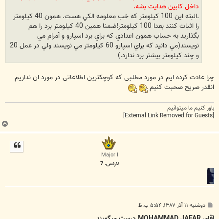
داخل کابين هدايت بشه.
.البته اين 100 کيلومتر که خب معلومه الکي هست. همون 40 کيلومتر
را اثبات کنند بعدا 100 کيلومتر!ضمنا همين 40 کيلومتر برد را هم
بگذاريد به حساب همون اعدادي که براي برد اسپارو و آمرام مي
نويسند(مي دانيد که براي اسپارو 60 کيلومتر مي نويسند ولي در عمل 20
و چند کيلومتر بيشتر برد ندارد.)
چرا عادت کرده ایم در مورد مطلبی که کوچکترین اطلاعاتی در مورد ان نداریم
انقدر صریح صحبت کنیم
باور کنيم ما ميتوانيم
[External Link Removed for Guests]
ب
ا
ل
ا
Major I
لارنس. 7
پ
دوشنبه ۱۱ آذر ۱۳۸۷, ۵:۵۴ ب.ظ
س
ت
آقای MOHAMMAD JAFAR درست میگویند.