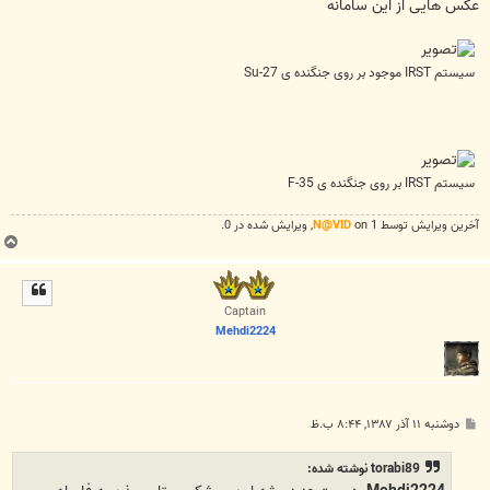
عکس هایی از این سامانه
سیستم IRST موجود بر روی جنگنده ی Su-27
سیستم IRST بر روی جنگنده ی F-35
آخرین ويرايش توسط 1 on
N@VID
, ويرايش شده در 0.
ب
ا
ل
ا
Captain
Mehdi2224
پ
دوشنبه ۱۱ آذر ۱۳۸۷, ۸:۴۴ ب.ظ
س
ت
torabi89 نوشته شده: