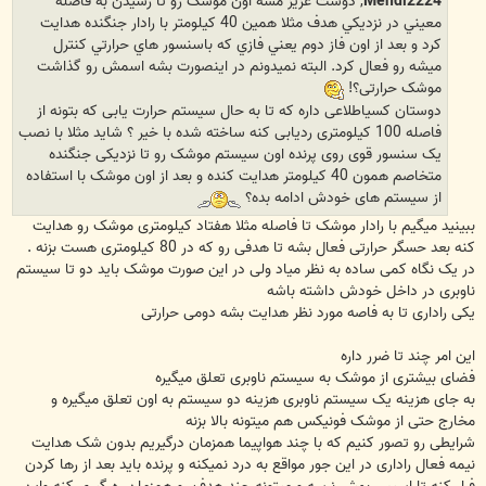
Mehdi2224
, دوست عزيز مشه اون موشک رو تا رسيذن به فاصله
معيني در نزديکي هدف مثلا همين 40 کيلومتر با رادار جنگنده هدايت
کرد و بعد از اون فاز دوم يعني فازي که باسنسور هاي حرارتي کنترل
ميشه رو فعال کرد. البته نمیدونم در اینصورت بشه اسمش رو گذاشت
موشک حرارتی؟!
دوستان کسیاطلاعی داره که تا به حال سیستم حرارت یابی که بتونه از
فاصله 100 کیلومتری ردیابی کنه ساخته شده با خیر ؟ شاید مثلا با نصب
یک سنسور قوی روی پرنده اون سیستم موشک رو تا نزدیکی جنگنده
متخاصم همون 40 کیلومتر هدایت کنده و بعد از اون موشک با استفاده
از سیستم های خودش ادامه بده؟
ببینید میگیم با رادار موشک تا فاصله مثلا هفتاد کیلومتری موشک رو هدایت
کنه بعد حسگر حرارتی فعال بشه تا هدفی رو که در 80 کیلومتری هست بزنه .
در یک نگاه کمی ساده به نظر میاد ولی در این صورت موشک باید دو تا سیستم
ناوبری در داخل خودش داشته باشه
یکی راداری تا به فاصه مورد نظر هدایت بشه دومی حرارتی
این امر چند تا ضرر داره
فضای بیشتری از موشک به سیستم ناوبری تعلق میگیره
به جای هزینه یک سیستم ناوبری هزینه دو سیستم به اون تعلق میگیره و
مخارج حتی از موشک فونیکس هم میتونه بالا بزنه
شرایطی رو تصور کنیم که با چند هواپیما همزمان درگیریم بدون شک هدایت
نیمه فعال راداری در این جور مواقع به درد نمیکنه و پرنده باید بعد از رها کردن