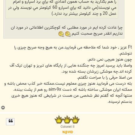
را هم بگذاريد به حساب همون اعدادي که براي برد اسپارو و آمرام
مي نويسند(مي دانيد که براي اسپارو 60 کيلومتر مي نويسند ولي در
عمل 20 و چند کيلومتر بيشتر برد ندارد.)
چرا عادت کرده ایم در مورد مطلبی که کوچکترین اطلاعاتی در مورد ان
نداریم انقدر صریح صحبت کنیم
Ft عزیز , خود شما که ملاحظه می فرمایید.من به هیچ وجه صریح چیزی را
ننوشتم.
چون هنوز هیچی نمی دانم.
واصلا باید پرسید امروز چه جنگنده هایی از پایگاه های تبریز و تهران تیک آف
کرده اند.چه موشکی زیرشان بسته شده بود.
من اصلا حرفی را با صراحت نگفتم.
بله درست می فرمایید هنوز چیزی معلوم نیست.ممکنه خبر کذب محض باشه و
ممکنه ایران موشکی ساخته باشه که دست aim-9x رو هم از پشت ببنده.
منتها آنچه که گفتم نظر شخصی من هست در شرایطی که هنوز هیچ خبری
بدستم نرسیده.
ب
ا
ل
ا
Colonel II
N@VID