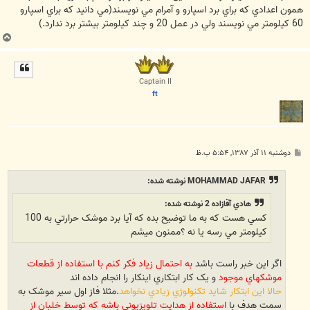
همون اعدادي که براي برد اسپارو و آمرام مي نويسند(مي دانيد که براي اسپارو
60 کيلومتر مي نويسند ولي در عمل 20 و چند کيلومتر بيشتر برد ندارد.)
ب
ا
ل
ا
Captain II
ft
پ
دوشنبه ۱۱ آذر ۱۳۸۷, ۵:۵۴ ب.ظ
س
ت
MOHAMMAD JAFAR نوشته شده:
هادي آقازاده 2 نوشته شده:
کسي هست که به ما توضيح بده که آيا برد موشک حرارتي به 100
کيلومتر مي رسه يا نه ؟ممنون ميشم
اگر اين خبر راست باشد
به احتمال زياد فکر کنم با استفاده از قطعات
موشکهاي موجود
و يک کار ابتکاري اينکار را انجام داده اند
حالا اين ابتکار شايد تکنولوژي زيادي نخواهد
.مثلا فاز اول سير موشک به
سمت هدف با
استفاده از هدايت تلويزيوني باشه که توسط خلبان از