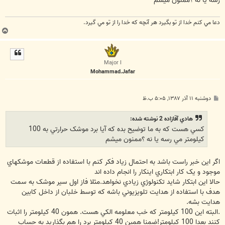
رسه يا نه ؟ممنون ميشم
دعا مي كنم خدا از تو بگيرد هر آنچه كه خدا را از تو مي گيرد.
ب
ا
ل
ا
Major I
Mohammad.Jafar
پ
دوشنبه ۱۱ آذر ۱۳۸۷, ۵:۰۵ ب.ظ
س
ت
هادي آقازاده 2 نوشته شده:
کسي هست که به ما توضيح بده که آيا برد موشک حرارتي به 100
کيلومتر مي رسه يا نه ؟ممنون ميشم
اگر اين خبر راست باشد به احتمال زياد فکر کنم با استفاده از قطعات موشکهاي
موجود و يک کار ابتکاري اينکار را انجام داده اند
حالا اين ابتکار شايد تکنولوژي زيادي نخواهد.مثلا فاز اول سير موشک به سمت
هدف با استفاده از هدايت تلويزيوني باشه که توسط خلبان از داخل کابين
هدايت بشه.
.البته اين 100 کيلومتر که خب معلومه الکي هست. همون 40 کيلومتر را اثبات
کنند بعدا 100 کيلومتر!ضمنا همين 40 کيلومتر برد را هم بگذاريد به حساب