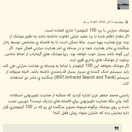
پ
دوشنبه ۱۱ آذر ۱۳۸۷, ۷:۵۲ ب.ظ
س
ت
موشک حرارتي با برد 100 کيلومتر؟ خارق العاده است.
اگر مقدار اعلام شده با برد مفيد خيلي تفاوت نداشته باشد به نظرم موشک از
چند نوع هدايت بهره ميبرد. مثلا ممکن است تا يه فاصله ي مشخص توسط رادار
جنگنده ي مادر هدايت شود و در مرحله ي اخر هدايت حرارتي فعال شود. اگر
اين گونه باشد بسيار خوب خواهد بود. زيرا موشک هاي گرماياب از لحاظ شانس
برخورد از موشک هاي راداري قوي ترند.
اگر موشک بخواهد اين 100 کيلومتر را تماما به وسيله ي هدايت حرارتي طي کند
بايد سيستم خنک کننده ي بسيار بسيار قدرتمندي داشته باشد. البته ميتواند از
سيستم (IRST:Iinfrared Search and Track) جنگنده ي مادر نيز استفاده
کند.
راستي محمد جعفر عزيز اشاره کرديد که ممکنه از هدايت تلويزيوني استفاده
کنه. ولي مگه هدايت تلويزيوني براي فاصله هاي نزديک نيست؟ دوربين نصب
شده بر روي موشک چگونه ميتونه تصوير جنگنده اي رو که در 100 کيلومتري قرار
داره نمايش بده که خلبان بخواد روش قفل کنه؟