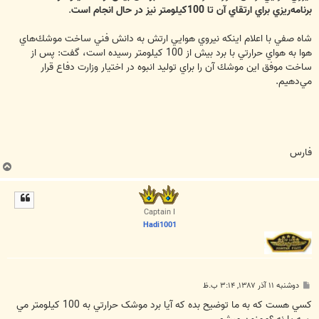
برنامه‌ريزي براي ارتقاي آن تا 100كيلومتر نيز در حال انجام است
.
شاه صفي با اعلام اينكه نيروي هوايي ارتش به دانش فني ساخت موشك‌هاي
هوا به هواي حرارتي با برد بيش از 100 كيلومتر رسيده است، گفت: پس از
ساخت موفق اين موشك آن را براي توليد انبوه در اختيار وزارت دفاع قرار
مي‌دهيم.
فارس
ب
ا
ل
ا
Captain I
Hadi1001
پ
دوشنبه ۱۱ آذر ۱۳۸۷, ۳:۱۴ ب.ظ
س
ت
کسي هست که به ما توضيح بده که آيا برد موشک حرارتي به 100 کيلومتر مي