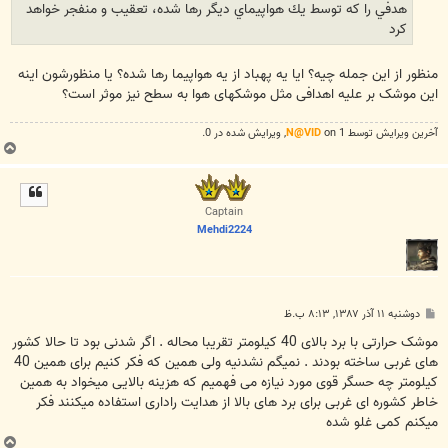
هدفي را كه توسط يك هواپيماي ديگر رها شده، تعقيب و منفجر خواهد
كرد
منظور از این جمله چیه؟ ایا یه پهباد از یه هواپیما رها شده؟ یا منظورشون اینه
این موشک بر علیه اهدافی مثل موشکهای هوا به سطح نیز موثر است؟
آخرین ويرايش توسط 1 on
N@VID
, ويرايش شده در 0.
ب
ا
ل
ا
Captain
Mehdi2224
پ
دوشنبه ۱۱ آذر ۱۳۸۷, ۸:۱۳ ب.ظ
س
ت
موشک حرارتی با برد بالای 40 کیلومتر تقریبا محاله . اگر شدنی بود تا حالا کشور
های غربی ساخته بودند . نمیگم نشدنیه ولی همین که فکر کنیم برای همین 40
کیلومتر چه حسگر قوی مورد نیازه می فهمیم که هزینه بالایی میخواد به همین
خاطر کشوره ای غربی برای برد های بالا از هدایت راداری استفاده میکنند فکر
میکنم کمی غلو شده
ب