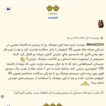
ا
ل
ا
Captain
torabi89
پ
دوشنبه ۱۱ آذر ۱۳۸۷, ۸:۲۴ ب.ظ
س
ت
Mehdi2224
, دوست عزيز مشه اون موشک رو تا رسيذن به فاصله معيني در
نزديکي هدف مثلا همين 40 کيلومتر با رادار جنگنده هدايت کرد و بعد از اون فاز
دوم يعني فازي که باسنسور هاي حرارتي کنترل ميشه رو فعال کرد. البته
نمیدونم در اینصورت بشه اسمش رو گذاشت موشک حرارتی؟!
دوستان کسیاطلاعی داره که تا به حال سیستم حرارت یابی که بتونه از فاصله
100 کیلومتری ردیابی کنه ساخته شده با خیر ؟ شاید مثلا با نصب یک سنسور
قوی روی پرنده اون سیستم موشک رو تا نزدیکی جنگنده متخاصم همون 40
کیلومتر هدایت کنده و بعد از اون موشک با استفاده از سیستم های خودش
ادامه بده؟
اگر علم در ثريا باشد مردماني از سرزمين پارس به آن خواهند رسيد. پيامبر اکرم (ص)
ب
ا
ل