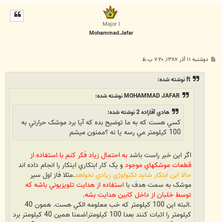
ا
ل
ا
Major I
Mohammad.Jafar
پ
دوشنبه ۱۱ آذر ۱۳۸۷, ۷:۲۰ ب.ظ
س
ت
ft نوشته شده:
MOHAMMAD JAFAR نوشته شده:
هادي آقازاده 2 نوشته شده:
کسي هست که به ما توضيح بده که آيا برد موشک حرارتي به
100 کيلومتر مي رسه يا نه ؟ممنون ميشم
اگر اين خبر راست باشد
به احتمال زياد فکر کنم با استفاده از
قطعات موشکهاي موجود
و يک کار ابتکاري اينکار را انجام داده اند
حالا اين ابتکار شايد تکنولوژي زيادي نخواهد
.مثلا فاز اول سير
موشک به سمت هدف با
استفاده از هدايت تلويزيوني باشه که
توسط خلبان از داخل کابين هدايت بشه.
.البته اين 100 کيلومتر که خب معلومه الکي هست. همون 40
کيلومتر را اثبات کنند بعدا 100 کيلومتر!ضمنا همين 40 کيلومتر برد