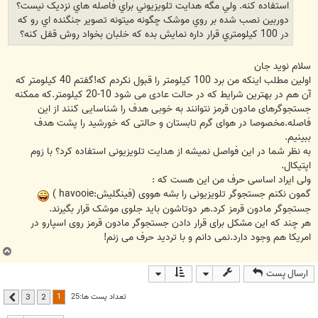
استفاده کنه. ولي مگه هدايت تلويزيوني براي فاصله هاي نزديک نيست؟
دوربين نصب شده بر روي موشک چگونه ميتونه تصوير جنگنده اي رو که
در 100 کيلومتري قرار داره نمايش بده که خلبان بخواد روش قفل کنه؟
سلام نوید جان
اولین مطلب اینکه من برد 100 کیلومتر را قبول نکردم که!گفتم 40 کیلومتر که
آن هم در بهترین شرایط که در حالت عادی می شود 10-20 کیلومتر.که ممکنه
جستجوگرهای مادون قرمز نتوانند به خوبی هدف را شناسایی کنند از این
فاصله.مخصوصا در هوای گرم تابستان و حالتی که خورشید را پشت هدف
ببینیم.
به نظر شما در این فواصل نمیشه از هدایت تلویزیونی استفاده کرد؟ با زوم
اپتیکال.
ولی ایراد اساسی حرف من این هست که :
گمون نکنم جستجوگر تلویزیونی را بشه هووی (فینگلیش:havooie )
جستجوگر مادون قرمز کرد.هر دوتاشون باید جلوی موشک قرار بگیرند.
هر چند که این مشکل برای قرار دادن جستجوگر مادون قرمز روی اسپارو در
امریکا هم وجود دارد.نمی دانم و با تردید حرف می زنم!
ب
ا
ارسال پست
ل
ا
1
تعداد پست ها:25
3
2
بعدی