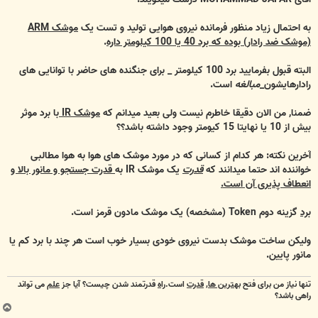
به احتمال زیاد منظور فرمانده نیروی هوایی تولید و تست یک
موشک ARM
(موشک ضد رادار) بوده که برد 40 یا 100 کیلومتر داره
.
البته قبول بفرمایید برد 100 کیلومتر _ برای جنگنده های حاضر با توانایی های
رادارهایشون_
مبالغه
است.
ضمنا, من الان دقیقا خاطرم نیست ولی بعید میدانم که
موشک IR
با برد موثر
بیش از 10 یا نهایتا 15 کیومتر وجود داشته باشد؟؟
آخرین نکته: هر کدام از کسانی که در مورد موشک های هوا به هوا مطالبی
خواننده اند حتما میدانند که
قدرت
یک موشک IR به
قدرت جستجو و مانور بالا و
انعطاف پذیری آن است.
برد
گزینه دوم Token (مشخصه) یک موشک مادون قرمز است.
ولیکن ساخت موشک بدست نیروی خودی بسیار خوب است هر چند با برد کم یا
مانور پایین.
تنها نیاز من برای فتح
بهترین ها
,
قدرت
است.
راه
قدرتمند شدن چیست؟ آیا جز
علم
می تواند
راهی باشد؟
ب