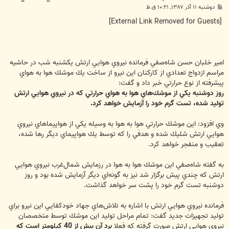
پ
دوشنبه ۱۱ آذر ۱۳۸۷, ۱۰:۲۱ ق.ظ
س
ت
[External Link Removed for Guests]
امير خلبان حسن شاه‌صفي فرمانده نيروي هوايي ارتش يكشنبه شب در حاشيه
مراسم ازدواج تعدادي از كاركنان اين نيرو از ساخت يك موشك هوا به هواي
پيشرفته از نوع حرارتي خبر داد و گفت:
روز دوشنبه يكي از موشك‌هاي هوا به هواي حرارتي كه در نيروي هوايي ارتش
توليد شده، تست گرم خود را آزمايش خواهد كرد.
وي افزود: اين موشك حرارتي هوا به هوا به وسيله يكي از هواپيماهاي نيروي
هوايي ارتش شليك شده و هدفي را كه توسط يك هواپيماي ديگر رها شده،
تعقيب و منفجر خواهد كرد.
به گفته شاه‌صفي اين موشك هوا به هوا در رزمايش شمال‌غرب نيروي هوايي
ارتش كه چندي پيش برگزار شد نيز به گونه‌اي ديگر آزمايش شده بود و روز
دوشنبه تست گرم خود را پشت سر خواهد گذاشت.
فرمانده نيروي هوايي ارتش با اشاره به تلاش‌هاي جهاد خودكفايي اين نيرو براي
توليد تجهيزات جديد گفت: تمام مراحل توليد اين موشك توسط متخصصان
نيروي هوايي ارتش صورت گرفته كه فعلا
برد آن بيش از 40 كيلومتر است كه