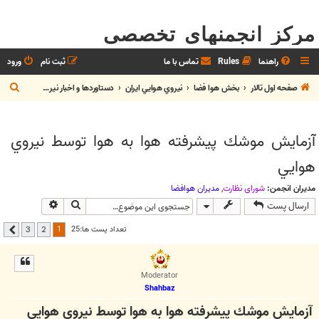
مرکز انجمنهای تخصصی
راهنما
Rules
تماس با ما
ثبت نام
ورود
ج
صفحه اول تالار
بخش هوا فضا
نيروي هوايي ايران
دستاوردها و اخبار نيروي هوايي
س
ت
آزمايش موشك پيشرفته هوا به هوا توسط نيروي
ج
هوايي
و
مدیران انجمن:
شوراي نظارت
,
مديران هوافضا
جستجو
جستجوی پیشر
ارسال پست
1
تعداد پست ها:25
3
2
بعدی
Moderator
Shahbaz
آزمايش موشك پيشرفته هوا به هوا توسط نيروي هوايي