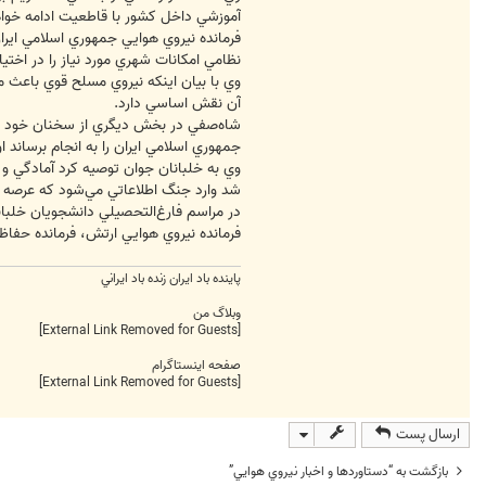
آموزشي داخل كشور با قاطعيت ادامه خواه
فرمانده نيروي هوايي جمهوري اسلامي ايرا
نظامي امكانات شهري مورد نياز را در اختيار 
وي با بيان اينكه نيروي مسلح قوي باعث م
آن نقش اساسي دارد.
شاه‌صفي در بخش ديگري از سخنان خود گفت
جمهوري اسلامي ايران را به انجام برساند 
وي به خلبانان جوان توصيه كرد آمادگي 
شد وارد جنگ اطلاعاتي مي‌شود كه عرصه
فرمانده نيروي هوايي ارتش، فرمانده حفا
پاينده باد ايران زنده باد ايراني
وبلاگ من
[External Link Removed for Guests]
صفحه اینستاگرام
[External Link Removed for Guests]
ارسال پست
بازگشت به “دستاوردها و اخبار نيروي هوايي”