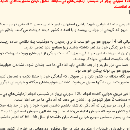
د اعلاست.
امروز كه گروهي از جوانان برومند و با اعتقاد كشور درجه دريافت مي‌كنند، يادآ
وي از فارغ‌التحصيلان خلباني، ناوبري و خلباني اف 14 نيروي هوايي خواست تا براي رسيدن به م
ا در زندگي خود مد نظر داشته باشيد زيرا مطامع دنيا تمامي ندارد.
هترين لباس‌ها، لباس جهاد في‌سبيل الله است و يكي از درب‌هاي ورود به بهشت 
 يك حكومت اسلامي جهادگر بوده‌اند.
ساسي قرار داريم و از بعد نظامي بايد آمادگي ما صد چندان شود، نشاندن هواپيماي
يروي هوايي نوك پيكان خواهد بود.
 نگاه دزدانه به كشور دارد و در صورتي كه آمادگي خود را حفظ نكرده و تساهل كنيم
د چه ماموريت‌هايي به آنها محول مي‌شود، نشاندن هواپيماهاي بيگانه و هواپيماي 
وي با اشاره به موفقيت چشمگير تمرينات اخير نيروي هوايي گفت: انجام 120 سور
ي ما در حد اعلا است.
ن افزود: در صورتي كه آمادگي نداشته باشيم دشمن ضربه خود را ولو در حد يك حركت، 
 و تلاش مذبوحانه خويش ادامه مي‌دهند ما از وظيفه الهي خويش لحظه‌اي عقب‌نشي
وي با اشاره به اينكه اصفهان يكي ا
اي برخورداري خلبانان از متد روز دنيا در حال برقراري دوره‌هايي در خارج از كشور