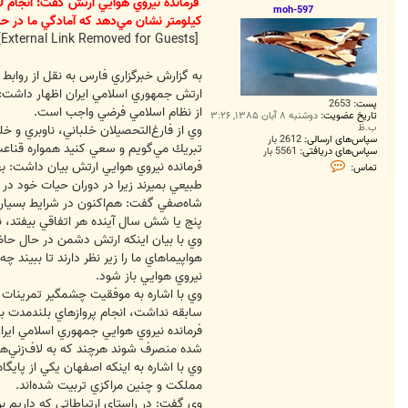
ت
moh-597
كيلومتر نشان مي‌دهد كه آمادگي ما در ح
[External Link Removed for Guests]
ارتش جمهوري اسلامي ايران اظهار داشت: 
پست:
2653
از نظام اسلامي فرضي واجب است.
تاریخ عضویت:
دوشنبه ۸ آبان ۱۳۸۵, ۳:۲۶
ب.ظ
سپاس‌های ارسالی:
2612 بار
تبريك مي‌گويم و سعي كنيد همواره قناعت ر
سپاس‌های دریافتی:
5561 بار
ت
فرمانده نيروي هوايي ارتش بيان داشت: ب
تماس:
م
طبيعي بميرند زيرا در دوران حيات خود در
ا
س
شاه‌صفي گفت: هم‌اكنون در شرايط بسيار ح
m
پنج يا شش سال آينده هر اتفاقي بيفتد، ن
o
h
وي با بيان اينكه ارتش دشمن در حال حاضر
-
هواپيماهاي ما را زير نظر دارند تا ببين
5
9
نيروي هوايي باز شود.
7
سابقه نداشت، انجام پروازهاي بلندمدت به مسافت 2 هزار كيلومتر و... نشان مي‌دهد كه آمادگ
فرمانده نيروي هوايي جمهوري اسلامي ايرا
شده منصرف شوند هرچند كه به لاف‌زني‌ها
مملكت و چنين مراكزي تربيت شده‌اند.
وي گفت: در راستاي ارتباطاتي كه داريم بر