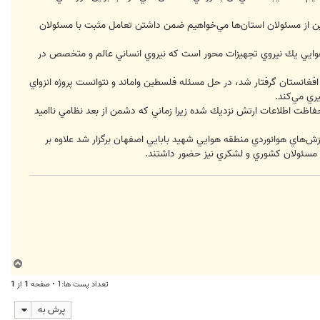
اين از مسئولان استان‌ها مي‌خواهيم ضمن داشتن تعامل مثبت با مسئولان
وي هوايي يك نيروي تجهيزات محور است كه نيروي انساني عالم و متخصص در
انستان گرفتار شد، در حل مسئله فلسطين واماند و نتوانست پروژه انزواي
ري مي‌كند.
ظت اطلاعات ارتش نزديك شده زيرا زماني كه دشمن از بعد نظامي نااميد
جمهوري اسلامي ايران كه در مركز آموزش‌هاي هوانوردي منطقه هوايي شهيد بابايي اصفهان برگزار شد علاوه بر
ز مسئولان كشوري و لشكري نيز حضور داشتند.
ب
ا
تعداد پست ها:1 • صفحه
1
از
1
ل
ا
پرش به