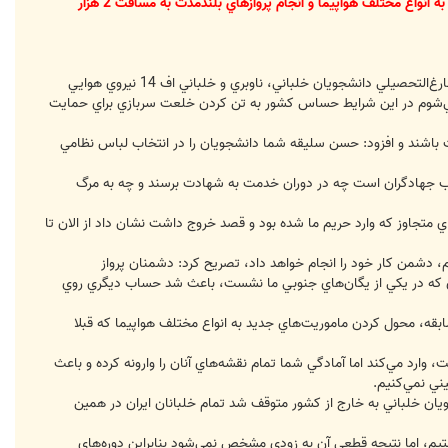
فرمانده نيروي هوايي ارتش گفت: انجام 120 سورتي پرواز در شبستر، آزمايش‌هاي بي‌سابقه، محول كردن ماموريت‌هاي جديد به انواع مختلف هواپيما و انجام پروازهاي بلندمدت به مسافت 2 هزار
به گزارش خبرگزاري فارس به نقل از روابط عمومي منطقه هوايي شهيد بابايي اصفهان، امير خلبان حسن شاه‌صفي در مراسم فارغ‌التحصيلي دانشجويان خلباني، ناوبري و خلباني اف 14 نيروي هوايي
ور مي‌شوم در اين شرايط حساس كشور به تن كردن خلعت سربازي براي حمايت
وفقيت يك نظامي ساده زيست باشند و افزود: حسن سليقه شما دانشجويان را در انتخاب لباس نظامي
درب جهادگران است چه در دوران خدمت به شهادت برسند و چه به مرگ
 متجاوز كه وارد حريم ما شده بود و قصد خروج داشت نشان داد از الان تا
، دشمن كار خود را انجام خواهد داد، تصريح كرد: دشمنان پرواز
ديگري كه در يكي از يگان‌هاي جنوبي ما نشست، باعث شد حساب ديگري روي
تي پرواز در شبستر، انجام آزمايش‌هاي بي‌سابقه، محول كردن ماموريت‌هاي جديد به انواع مختلف هواپيما كه قبلا
وارد مي‌كند اما آمادگي شما تمام نقشه‌هاي آنان را وارونه كرده و باعث
ني نمي‌كنيم.
ز پايگاه‌هاي بسيار حساس نيروي هوايي است بيان داشت: از سال 65 ـ 66 كه اعزام دانشجويان خلباني به خارج از كشور متوقف شد تمام خلبانان ايران در همين
 هستيم، اما نتيجه قطعي آن به زودي مشخص نمي‌شود بنابراين دوره‌هاي