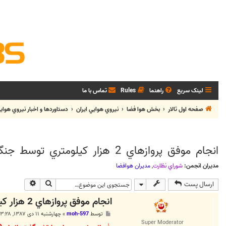
لینک سریع
راهنما
Rules
تماس با ما
صفحه اول تالار
بخش هوا فضا
نيروي هوايي ايران
دستاوردها و اخبار نيروي هواي
انجام موفق پروازهاي 2 هزار كيلومتري توسط جنگنده‌هاي ارتش
مدیران انجمن:
شوراي نظارت
,
مديران هوافضا
جستجو
جستجوی پی
ارسال پست
انجام موفق پروازهاي 2 هزار كيلومتري توسط جنگنده‌هاي ارتش
پ
توسط
moh-597
»
چهارشنبه ۱۱ دی ۱۳۸۷, ۳:۲۸ ب.ظ
س
Super Moderator