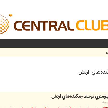
ي
شرفته