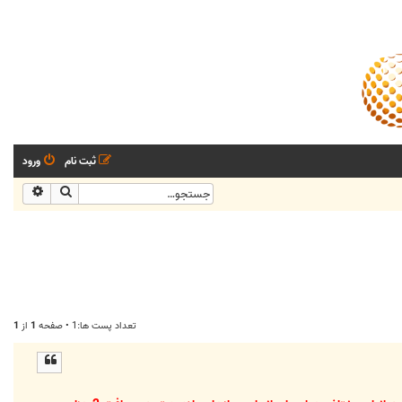
ثبت نام
ورود
جستجو
جستجو
تعداد پست ها:1 • صفحه
1
از
1