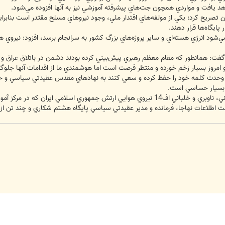
د يافت و مواردي همچون جت‌هاي پيشرفته آموزشي نيز به آنها افزوده مي‌شود.
ن تصريح كرد: يكي از مولفه‌هاي اقتدار ملي، وجود نيروهاي مسلح مقتدر است بنابر
پايگاه‌ها قرار دهند.
ي‌شود انرژي هسته‌اي و ساير پروژه‌هاي بزرگ كشور به سرانجام برسد، افزود: نير
: همانطور كه مقام معظم رهبري پيش‌بيني كرده بودند دشمن در باتلاق عراق و افغ
او امروز بسيار زخم خورده و منتظر فرصت است اما هوشمندي ما از اقدامات آنها جلوگي
و وحدت كلمه خود را حفظ كرده و سعي كنند به نهادهاي مقدس عقيدتي سياسي و حفا
 بسيار حساسي است.
در مراسم فارغ‌التحصيلي دانشجويان خلباني، ناوبري و خلباني اف14 نيروي هوايي ارتش 
ظت اطلاعات نهاجا، فرمانده و مدير عقيدتي سياسي پايگاه هشتم شكاري و چند تن ا