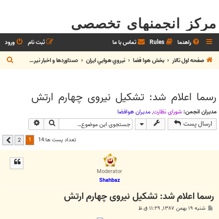
مرکز انجمنهای تخصصی
راهنما
Rules
تماس با ما
ثبت نام
ورود
ج
صفحه اول تالار
بخش هوا فضا
نيروي هوايي ايران
دستاوردها و اخبار نيروي هوايي
س
ت
رسما اعلام شد: تشکیل نیروی چهارم ارتش
ج
و
مدیران انجمن:
شوراي نظارت
,
مديران هوافضا
جستجو
جستجوی پیشر
ارسال پست
1
تعداد پست ها:14
2
بعدی
Moderator
Shahbaz
رسما اعلام شد: تشکیل نیروی چهارم ارتش
پ
شنبه ۱۹ بهمن ۱۳۸۷, ۱۱:۲۹ ق.ظ
س