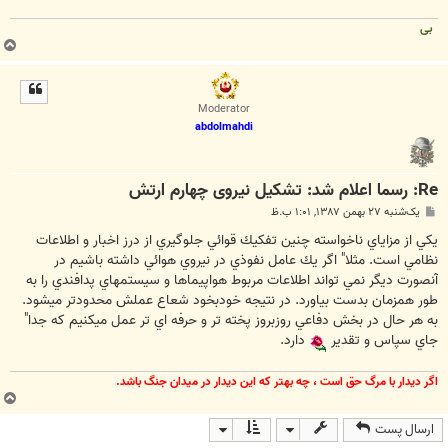
بی
ب
ا
ل
ا
Moderator
abdolmahdi
Re: رسما اعلام شد: تشکیل نیروی چهارم ارتش
پ
یک‌شنبه ۲۷ بهمن ۱۳۸۷, ۱:۰۱ ب.ظ
س
ت
يكي از مزاياي ناخواسته چنين تفكيك قوائي جلوگيري از درز اخبار و اطلاعات
نظامي است. مثلا" اگر يك عامل نفوذي در نيروي هوائي داشته باشيم در
آنصورت ديگر نمي تواند اطلاعات مربوط هواپيماها و سيستمهاي پدافندي را به
طور همزمان بدست بياورد. در نتيجه خودبخود شعاع عملش محدودتر ميشود.
به هر حال در بخش دفاعي روزبروز پخته تر و حرفه اي تر عمل ميكنيم كه جدا"
جاي سپاس و تقدير
دارد.
اگر ديدار با مرگ حق است ، چه بهتر كه اين ديدار در ميدان جنگ باشد.
ب
ا
ارسال پست
ل