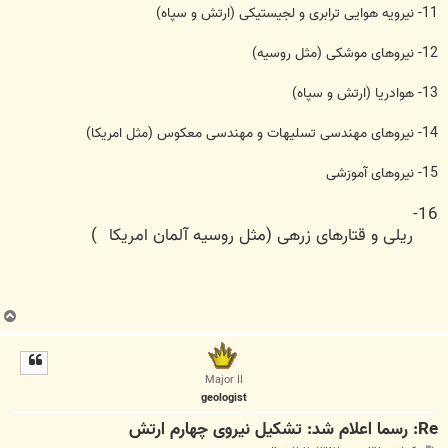
11- نيرويه هوايی ترابری و لجيستيکی (ارتش و سپاه)
12- نيروهای موشکی (مثل روسيه)
13- هوادريا (ارتش و سپاه)
14- نيروهای مهندسی تسليهات و مهندسی معکوس (مثل امريکا)
15- نيروهای آموزشی
16-
ريلی و قتارهای زرهی (مثل روسيه آلمان امريکا
)
ب
ا
ل
ا
Major II
geologist
Re: رسما اعلام شد: تشکیل نیروی چهارم ارتش