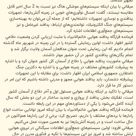
تجهيز شده‌اند.
ميقاني با بيان اينكه سيستم‌هاي موشكي هاگ نيز نسبت به 2 سال اخير قابل
مقايسه نيستند، گفت:‌ امسال نوآوري‌هاي خوبي در زمينه آتش‌بارها، تجهيزات
پدافندي و نوسازي تجهيزات داشته‌ايم؛ كه از جمله آن مي‌توان به بهينه‌سازي
سيستم‌هاي جنگ الكترونيك، ‌توانمندي‌هاي ارتباط، پدافند غيرعامل و نيز
سيستم‌هاي جمع‌آوري اطلاعات اشاره كرد.
فرمانده قرارگاه پدافند هوايي خاتم‌الانبياء با مثبت ارزيابي كردن وضعيت دفاعي
كشور اظهار داشت:‌ اولين رزمايش گسترده را در اين زمينه در شهريور ماه گذشته
انجام داديم كه اين رزمايش تحت عنوان مدافعان آسمان ولايت برگزار شد و
تمام يگان‌هاي پدافندي كشور در آن حضور موثر داشتند.
ميقاني ماموريت پدافند هوايي را دفاع از آسمان كل كشور عنوان كرد و با اشاره
به پيشرفت‌ كشورهاي مختلف در زمينه هوايي و با اشاره به دكترين جنگ
نامتقارن جمهوري اسلامي ايران اظهار داشت: براي مقابله با اين تجهيزات
پيشرفته دشمنان، بايد پدافند هوايي مجهز و مدرني داشته باشيم كه اين امر در
دستور كار ما قرار دارد.
ميقاني با تاكيد بر اينكه پدافند هوايي مسئول اول و آخر دفاع از آسمان كشور
است، تفكيك بخش پدافند از پروازي و تجديد ساختار در اين دو بخش كه سال
آينده كامل مي‌شود را يكي از دستاوردهاي مهم در اين رابطه دانست.
فرمانده قرارگاه پدافند هوايي خاتم‌الانبياء با بيان اينكه امروز توانايي ساخت انواع
رادارها با بردهاي مختلف را داريم، تصريح كرد: برخي از اين رادارها هم‌‌اكنون در
حال ساخت است و در زمينه آتش‌بارها نيز به همين صورت عمل مي‌كنيم.
ميقاني افزود: اولين سيستم‌هاي جمع‌آوري اطلاعات سيگنالي در نيروي هوايي
ارتش ساخته شد و امروز نيز اين سيستم‌ها با تكيه بر فنآوري مدرن در حال