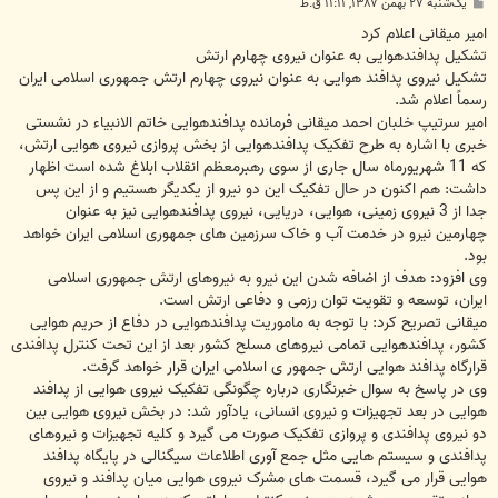
پ
یک‌شنبه ۲۷ بهمن ۱۳۸۷, ۱۱:۱۱ ق.ظ
س
ت
امير ميقانى اعلام کرد
تشکيل پدافندهوايى به عنوان نيروى چهارم ارتش
تشکیل نیروی پدافند هوایی به عنوان نیروی چهارم ارتش جمهوری اسلامی ایران
رسماً اعلام شد.
امیر سرتیپ خلبان احمد میقانی فرمانده پدافندهوایی خاتم الانبیاء در نشستی
خبری با اشاره به طرح تفکیک پدافندهوایی از بخش پروازی نیروی هوایی ارتش،
که 11 شهریورماه سال جاری از سوی رهبرمعظم انقلاب ابلاغ شده است اظهار
داشت: هم اکنون در حال تفکیک این دو نیرو از یکدیگر هستیم و از این پس
جدا از 3 نیروی زمینی، هوایی، دریایی، نیروی پدافندهوایی نیز به عنوان
چهارمین نیرو در خدمت آب و خاک سرزمین های جمهوری اسلامی ایران خواهد
بود.
وی افزود: هدف از اضافه شدن این نیرو به نیروهای ارتش جمهوری اسلامی
ایران، توسعه و تقویت توان رزمی و دفاعی ارتش است.
میقانی تصریح کرد: با توجه به ماموریت پدافندهوایی در دفاع از حریم هوایی
کشور، پدافندهوایی تمامی نیروهای مسلح کشور بعد از این تحت کنترل پدافندی
قرارگاه پدافند هوایی ارتش جمهور ی اسلامی ایران قرار خواهد گرفت.
وی در پاسخ به سوال خبرنگاری درباره چگونگی تفکیک نیروی هوایی از پدافند
هوایی در بعد تجهیزات و نیروی انسانی، یادآور شد: در بخش نیروی هوایی بین
دو نیروی پدافندی و پروازی تفکیک صورت می گیرد و کلیه تجهیزات و نیروهای
پدافندی و سیستم هایی مثل جمع آوری اطلاعات سیگنالی در پایگاه پدافند
هوایی قرار می گیرد، قسمت های مشرک نیروی هوایی میان پدافند و نیروی