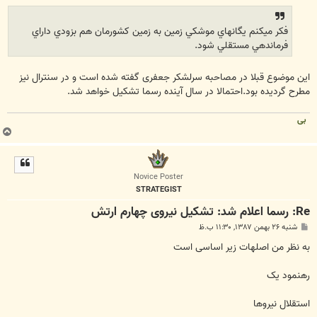
ت
فكر ميكنم يگانهاي موشكي زمين به زمين كشورمان هم بزودي داراي
فرماندهي مستقلي شود.
این موضوع قبلا در مصاحبه سرلشکر جعفری گفته شده است و در سنترال نیز
مطرح گردیده بود.احتمالا در سال آینده رسما تشکیل خواهد شد.
بی
ب
ا
ل
ا
Novice Poster
STRATEGIST
Re: رسما اعلام شد: تشکیل نیروی چهارم ارتش
پ
شنبه ۲۶ بهمن ۱۳۸۷, ۱۱:۳۰ ب.ظ
س
ت
به نظر من اصلهات زير اساسی است
رهنمود يک
استقلال نيروها