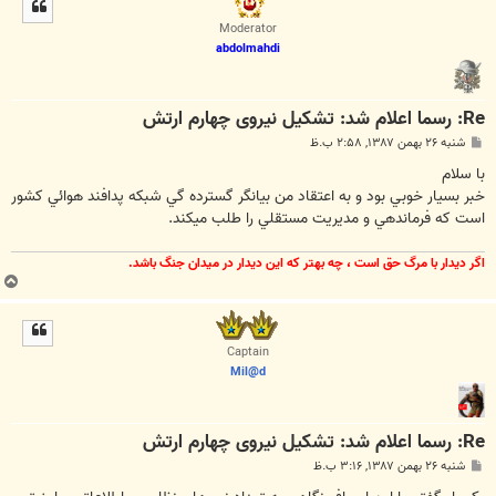
ل
ا
Moderator
abdolmahdi
Re: رسما اعلام شد: تشکیل نیروی چهارم ارتش
پ
شنبه ۲۶ بهمن ۱۳۸۷, ۲:۵۸ ب.ظ
س
ت
با سلام
خبر بسيار خوبي بود و به اعتقاد من بيانگر گسترده گي شبكه پدافند هوائي كشور
است كه فرماندهي و مديريت مستقلي را طلب ميكند.
اگر ديدار با مرگ حق است ، چه بهتر كه اين ديدار در ميدان جنگ باشد.
ب
ا
ل
ا
Captain
Mil@d
Re: رسما اعلام شد: تشکیل نیروی چهارم ارتش
پ
شنبه ۲۶ بهمن ۱۳۸۷, ۳:۱۶ ب.ظ
س
ت