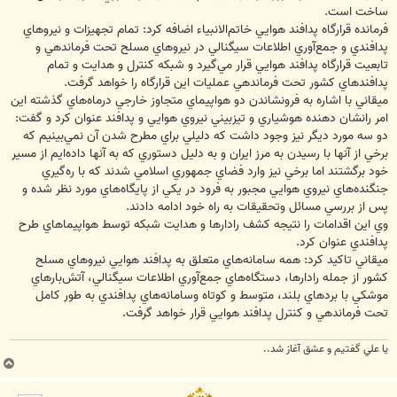
ساخت است.
فرمانده قرارگاه پدافند هوايي خاتم‌الانبياء اضافه كرد: تمام تجهيزات و نيروهاي
پدافندي و جمع‌آوري اطلاعات سيگنالي در نيروهاي مسلح تحت فرماندهي و
تابعيت قرارگاه پدافند هوايي قرار مي‌گيرد و شبكه كنترل و هدايت و تمام
پدافندهاي كشور تحت فرماندهي عمليات اين قرارگاه را خواهد گرفت.
ميقاني با اشاره به فرونشاندن دو هواپيماي متجاوز خارجي درماه‌هاي گذشته اين
امر رانشان دهنده هوشياري و تيزبيني نيروي هوايي و پدافند عنوان كرد و گفت:
دو سه مورد ديگر نيز وجود داشت كه دليلي براي مطرح شدن آن نمي‌بينيم كه
برخي از آنها با رسيدن به مرز ايران و به دليل دستوري كه به آنها داده‌ايم از مسير
خود برگشتند اما برخي نيز وارد فضاي جمهوري اسلامي شدند كه با ره‌گيري
جنگنده‌هاي نيروي هوايي مجبور به فرود در يكي از پايگاه‌هاي مورد نظر شده و
پس از بررسي مسائل وتحقيقات به راه خود ادامه دادند.
وي اين اقدامات را نتيجه كشف رادارها و هدايت شبكه توسط هواپيماهاي طرح
پدافندي عنوان كرد.
ميقاني تاكيد كرد: همه سامانه‌هاي متعلق به پدافند هوايي نيروهاي مسلح
كشور از جمله رادارها، دستگاه‌هاي جمع‌آوري اطلاعات سيگنالي، آتش‌بارهاي
موشكي با بردهاي بلند، متوسط و كوتاه وسامانه‌هاي پدافندي به طور كامل
تحت فرماندهي و كنترل پدافند هوايي قرار خواهد گرفت.
يا علي گفتيم و عشق آغاز شد..
ب
ا