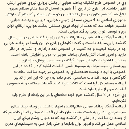
وي در خصوص طرح تفكيك پدافند هوايي از بخش پروازي نيروي هوايي ارتش
اظهار داشت: اين طرح در تاريخ 11 شهريور امسال توسط مقام معظم رهبري
ابلاغ شد كه هم اكنون در حال تفكيك اين دو بخش هستيم كه بنابر آن، ارتش
جمهوري اسلامي به 4 نيروي مستقل زميني، هوايي، دريايي و پدافند هوايي
تقسيم خواهد شد كه هدف از ايجاد نيروي مستقل پدافند هوايي، ارتقاي توان
رزم و توسعه توان رزمي پدافند هوايي است.
فرمانده قرارگاه پدافند هوايي خاتم‌الانبياء توان رزم پدافند هوايي در سي سال
گذشته را بي‌سابقه دانست و گفت:‌ كارهاي زيادي در اين راستا در پدافند هوايي
چه در زمينه كيفيت و چه كميت در خصوص تعداد رادارها و آتشبارها در نظر
داريم و امروز تعداد آتش‌بارهاي پدافند هوايي به دوبرابر افزايش يافته است.
ميقاني با اشاره به كارهاي صورت گرفته در خصوص اورهال، بازسازي و
بهينه‌سازي سيستم‌ها، به موضوع تامين قطعات اشاره كرد و گفت: در اين
خصوص با ايجاد نهضت قطعه‌سازي به خصوص در زمينه ساخت قطعات
گلوگاهي و مهم، اقدامات مناسبي انجام داده‌ايم؛ چرا كه اين امر از تدابير
فرمانده معظم كل قوا است كه تاكيد دارند نبايد قطعات مختلف و به خصوص
قطعات مهم از خارج وارد شود.
وي افزود: در 2 سال گذشته هيچ گونه قطعه‌اي را در اين رابطه از خارج وارد
نكرده‌ايم.
فرمانده قرارگاه پدافند هوايي خاتم‌الانبياء اظهار داشت: در زمينه بهينه‌سازي
سيستم‌هاي راداري به همت متخصصان داخلي اقدامات موثري انجام داده‌ايم كه
از جمله آن ساخت رادار ملي در گذشته بود كه به عنوان چشم بيناي ايران
اسلامي عمل مي‌كند و امروز انواع رادارها و حتي رادار ملي به سيستم‌هاي مدرن