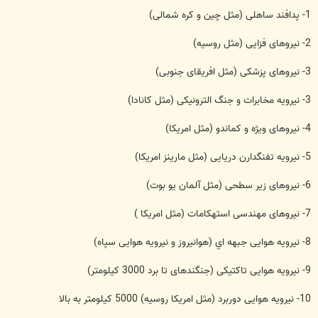
1- پدافند ساهلی (مثل چين و کره شمالی)
2- نيروهای فزايی (مثل روسيه)
3- نيروهای پزشکی (مثل افريقای جنوبی)
3- نيرويه مخابرات و جنگ الترونيکی (مثل کانادا)
4- نيروهای ويژه و کماندو (مثل امريکا)
5- نيرويه تفنگدارن دريايی (مثل مارينز امريکا)
6- نيروهای زير سطحی (مثل آلمان يو بوت)
7- نيروهای مهندسی استهکامات (مثل امريکا )
8- نيرويه هوايی جبهه اي (هوانيروز و نيرويه هوايی سپاه)
9- نيرويه هوايی تاکتيکی (جنگندهای تا برد 3000 کيلومتر)
10- نيرويه هوايی دوربرد (مثل امريکا روسيه) 5000 کيلومتر به بالا