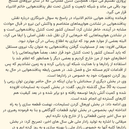
پروازی تقسیم می شود، همچنین کنترل عملیاتی که در سایر نیروهای مسلح
بود باقی می ماند و شبکه تابعیت و کنترل تحت نظر پدافندهوایی خاتم الانبیاء
قرار می گیرد.
فرمانده پدافند هوایی خاتم الانبیاء در پاسخ به سوال خبرنگاری درباره نقش
پدافندهوایی در نشاندن هواپیماهای متخاصم و واکنش این نیرو در قبال حوادث
مشابه در آینده، خاطر نشان کرد: آسمان کشور تحت کنترل پدافندهوایی است و
در نشاندن هواپیماهایی که خبرهایی از آن نقل شد، نقش اصلی را ایفا می کرد،
البته بعضی از موارد هم بود که نیازی به اطلاع رسانی در آن موارد نبود.
میقانی افزود: بعد از مسئولیت گرفتن پدافندهوایی به عنوان یک نیروی مستقل
که باید آسمان کشور را تحت کنترل خود قرار دهد، بعضاً هواپیماهایی را با
اخطارهای خود از مرز خارج کردیم و بعضی دیگر را همانطور که اعلام شد با
استفاده از رادارها و با هدایت شبکه ای ردیابی کرده و به زمین نشاندیم که پس
از اقدامات لازم مسئله حل و فصل شد. در همین رابطه پدافندهوایی در حال به
روز کردن تجهیزات خود به خصوص در رادارها است.
وی در بخش دیگری از سخنانش با بیان اینکه در حال حاضر بهترین توان رزمی را
نسبت به 30 سال گذشته داریم، گفت: در بخش کمیت به تسلیحات افزوده
شده و کمیت آتش بارها توسعه یافته و دو برابر شده و در بعد کیفیت هم
کارهای گسترده ای انجام شده است.
وی ادامه داد: در بخش اورهال کردن تسلیحات، نهضت قطعه سازی را به راه
انداخته ایم، بخصوص در بخش تولید قطعات گلوگاهی و بنا به فرموده رهبری در
دو سال اخیر چنین قطعاتی را از خارج وارد نکرده ایم.
میقانی با اشاره به تولید رادار ملی طی سال های اخیر، تصریح کرد: در بخش
رادارها کلیه آنها به خصوص رادار ملی را بهینه سازی و به روز کرده ایم و در