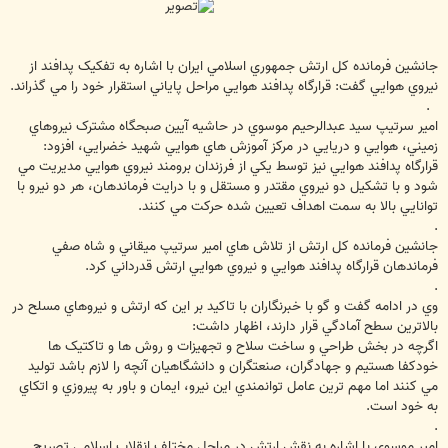
ت
جانشين فرمانده کل ارتش جمهوري اسلامي ايران با اشاره به تفکيک پدافند از
نيروي هوايي گفت: قرارگاه پدافند هوايي مراحل پاياني استقرار خود را مي گذراند.
.
امير سرتيپ سيد عبدالرحيم موسوي در حاشيه آيين صبحگاه مشترک نيروهاي
زميني، هوايي و دريايي در مرکز آموزش هاي هوايي شهيد خضرايي، افزود:
قرارگاه پدافند هوايي نيز توسط يکي از فرزندان برومند نيروي هوايي مديريت مي
شود و با تشکيل دو نيروي مقتدر و مستقل و با درايت فرماندهان، هر دو نيرو با
توانايي بالا به سمت اهداف تعيين شده حرکت مي کنند.
.
جانشين فرمانده کل ارتش از تلاش هاي امير سرتيپ ميقاني و شاه صفي
فرماندهان قرارگاه پدافند هوايي و نيروي هوايي ارتش قدرداني کرد.
.
وي در ادامه گفت و گو با خبرنگاران با تاکيد بر اين که ارتش و نيروهاي مسلح در
بالاترين سطح آمادگي قرار دارند، اظهار داشت:
اگرچه در بخش طراحي و ساخت سلاح و تجهيزات و روش ها و تاکتيک ها
خودکفا هستيم و جهادگران، صنعتگران و دانشگاهيان آنچه را لازم باشد توليد
مي کنند اما مهم ترين عامل توانمندي اين نيرو، ايمان و باور به پيروزي و اتکاي
به خود است.
.
امير موسوي با اشاره به نقش ارتش در مراحل مختلف انقلاب اسلامي تصريح