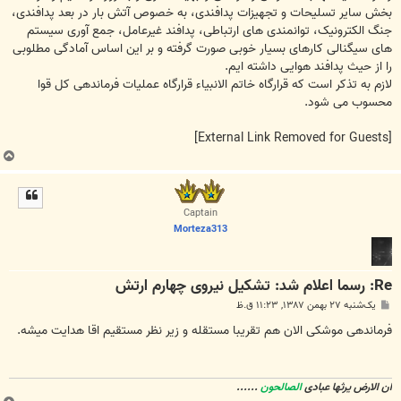
بخش سایر تسلیحات و تجهیزات پدافندی، به خصوص آتش بار در بعد پدافندی،
جنگ الکترونیک، توانمندی های ارتباطی، پدافند غیرعامل، جمع آوری سیستم
های سیگنالی کارهای بسیار خوبی صورت گرفته و بر این اساس آمادگی مطلوبی
را از حیث پدافند هوایی داشته ایم.
لازم به تذکر است که قرارگاه خاتم الانبیاء قرارگاه عملیات فرماندهی کل قوا
محسوب می شود.
[External Link Removed for Guests]
ب
ا
ل
ا
Captain
Morteza313
Re: رسما اعلام شد: تشکیل نیروی چهارم ارتش
پ
یک‌شنبه ۲۷ بهمن ۱۳۸۷, ۱۱:۲۳ ق.ظ
س
ت
فرماندهی موشکی الان هم تقریبا مستقله و زیر نظر مستقیم اقا هدایت میشه.
ان الارض یرثها عبادی
الصالحون
......