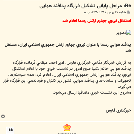
Re: مراحل پایانی تشکیل قرارگاه پدافند هوایی
پ
شنبه ۲۶ بهمن ۱۳۸۷, ۱۲:۲۵ ب.ظ
س
ت
استقلال نيروي چهارم ارتش رسما اعلام شد
پدافند هوايي رسما با عنوان نيروي چهارم ارتش جمهوري اسلامي ايران، مستقل
شد.
به گزارش خبرنگار دفاعي خبرگزاري فارس، امير احمد ميقاني فرمانده قرارگاه
پدافند هوايي خاتم‌الانبيا صبح امروز در نشست خبري خود با اعلام استقلال
نيروي پدافند هوايي ارتش جمهوري اسلامي ايران، اعلام كرد: همه سيستم‌ها،
تجهيزات و سامانه‌هاي پدافند هوايي كشور زير كنترل و فرماندهي اين قرارگاه قرار
مي‌گيرد.
مشروح اين نشست خبري متعاقبا ارسال مي‌شود.
خیرگذاری فارس
ب
ا
ل
ا