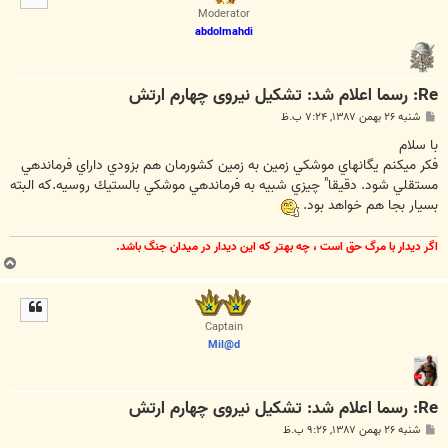
ا
Moderator
abdolmahdi
Re: رسما اعلام شد: تشکیل نیروی چهارم ارتش
پ
شنبه ۲۶ بهمن ۱۳۸۷, ۷:۲۴ ب.ظ
س
ت
با سلام
فكر ميكنم يگانهاي موشكي زمين به زمين كشورمان هم بزودي داراي فرماندهي
مستقلي شود. دقيقا" چيزي شبيه به فرماندهي موشكي بالستيك روسيه.كه البته
بسيار بجا هم خواهد بود.
اگر ديدار با مرگ حق است ، چه بهتر كه اين ديدار در ميدان جنگ باشد.
ب
ا
ل
ا
Captain
Mil@d
Re: رسما اعلام شد: تشکیل نیروی چهارم ارتش
پ
شنبه ۲۶ بهمن ۱۳۸۷, ۹:۲۶ ب.ظ
س