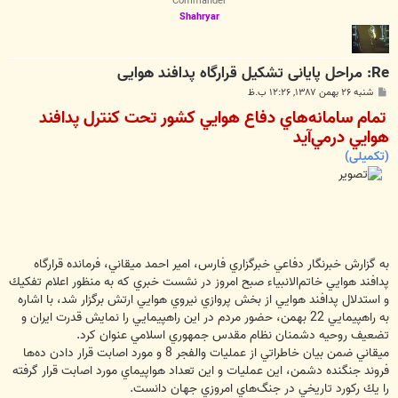
Commander
Shahryar
Re: مراحل پایانی تشکیل قرارگاه پدافند هوایی
پ
شنبه ۲۶ بهمن ۱۳۸۷, ۱۲:۲۶ ب.ظ
س
تمام سامانه‌هاي دفاع هوايي كشور تحت كنترل پدافند
ت
هوايي درمي‌آيد
(تکمیلی)
به گزارش خبرنگار دفاعي خبرگزاري فارس، امير احمد ميقاني، فرمانده قرارگاه
پدافند هوايي خاتم‌الانبياء صبح امروز در نشست خبري كه به منظور اعلام تفكيك
و استدلال پدافند هوايي از بخش پروازي نيروي هوايي ارتش برگزار شد، با اشاره
به راهپيمايي 22 بهمن، حضور مردم در اين راهپيمايي را نمايش قدرت ايران و
تضعيف روحيه دشمنان نظام مقدس جمهوري اسلامي عنوان كرد.
ميقاني ضمن بيان خاطراتي از عمليات والفجر 8 و مورد اصابت قرار دادن ده‌ها
فروند جنگنده دشمن، اين عمليات و اين تعداد هواپيماي مورد اصابت قرار گرفته
را يك ركورد تاريخي در جنگ‌هاي امروزي جهان دانست.