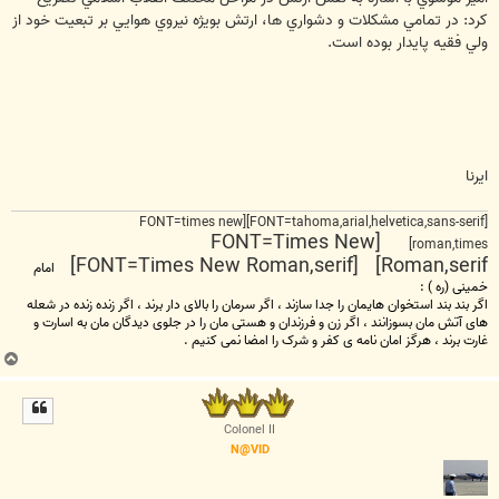
کرد: در تمامي مشکلات و دشواري ها، ارتش بويژه نيروي هوايي بر تبعيت خود از
ولي فقيه پايدار بوده است.
ایرنا
[FONT=tahoma,arial,helvetica,sans-serif][FONT=times new
[FONT=Times New
roman,times]
Roman,serif] [FONT=Times New Roman,serif]
امام
خمینی (ره ) :
اگر بند بند استخوان هایمان را جدا سازند ، اگر سرمان را بالای دار برند ، اگر زنده زنده در شعله
های آتش مان بسوزانند ، اگر زن و فرزندان و هستی مان را در جلوی دیدگان مان به اسارت و
غارت برند ، هرگز امان نامه ی کفر و شرک را امضا نمی کنیم .
ب
ا
ل
ا
Colonel II
N@VID