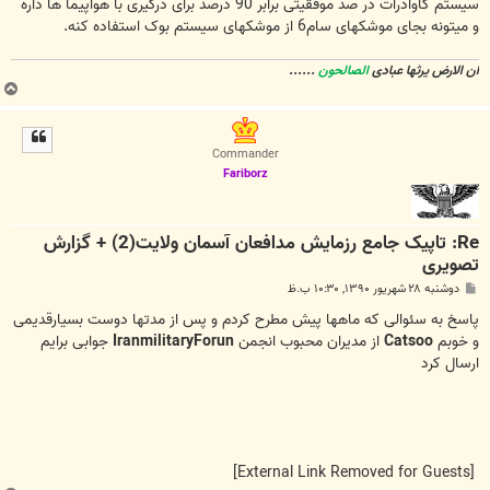
سیستم کاوادرات در صد موفقیتی برابر 90 درصد برای درگیری با هواپیما ها داره
و میتونه بجای موشکهای سام6 از موشکهای سیستم بوک استفاده کنه.
ان الارض یرثها عبادی
الصالحون
......
ب
ا
ل
ا
Commander
Fariborz
Re: تاپیک جامع رزمایش مدافعان آسمان ولايت(2) + گزارش
تصویری
پ
دوشنبه ۲۸ شهریور ۱۳۹۰, ۱۰:۳۰ ب.ظ
س
ت
پاسخ به سئوالی که ماهها پيش مطرح کردم و پس از مدتها دوست بسيارقديمی
و خوبم
Catsoo
از مديران محبوب انجمن
IranmilitaryForun
جوابی برايم
ارسال کرد
[External Link Removed for Guests]