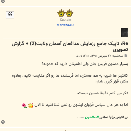
ب
ا
ل
ا
Captain
Morteza313
Re: تاپیک جامع رزمایش مدافعان آسمان ولايت(2) + گزارش
تصویری
پ
سه‌شنبه ۲۹ شهریور ۱۳۹۰, ۱۲:۱۰ ق.ظ
س
ت
بسیار ممنون فریبرز جان ولی اطمینان دارید که همونه؟
کانتینر ها شبیه به هم هستن، اما فرستنده ها رو اگر مقایسه کنیم، بعلاوه
مکان قرار گیری رادار،
فکر می کنم دقیقا همون نیست،
اما به هر حال سپاس فراوان ایشون رو نمی شناختیم تا الان
ان الارض یرثها عبادی
الصالحون
......
ب
ا