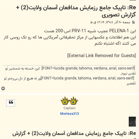
Re: تاپیک جامع رزمایش مدافعان آسمان ولايت(2) +
گزارش تصویری
پ
جمعه ۲۰ آذر ۱۳۸۸, ۱۲:۱۴ ق.ظ
س
ت
این PELENA-1 عجیب شبیه PRV-11 اس-200 هست
این هم اطلاعات و عکسهایی از مرکز تحقیقاتی آمریکایی ها که رو تک روسی کار
می کنند اگه اشتباه نکنم
[External Link Removed for Guests]
[FONT=lucida grande, tahoma, verdana, arial, sans-serif] این خسته به شمشیر تو
تقدیر نبود,
[FONT=lucida grande, tahoma, verdana, arial, sans-serif]ور نه هیچ از دل بی‌رحم تو
تقصیر
ب
ا
ل
ا
Captain
Morteza313
Re: تاپیک جامع رزمایش مدافعان آسمان ولايت(2) + گزارش