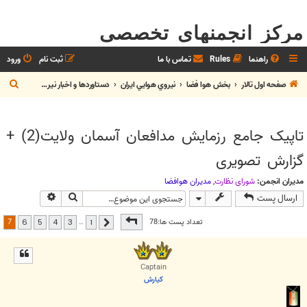
مرکز انجمنهای تخصصی
راهنما
Rules
تماس با ما
ثبت نام
ورود
ج
صفحه اول تالار
بخش هوا فضا
نيروي هوايي ايران
دستاوردها و اخبار نيروي هوايي
س
ت
تاپیک جامع رزمایش مدافعان آسمان ولايت(2) +
ج
گزارش تصویری
و
مدیران انجمن:
شوراي نظارت
,
مديران هوافضا
جستجو
جستجوی پیش
ارسال پست
صفحه
7
از
7
7
تعداد پست ها:78
…
6
5
4
3
1
قبلی
Captain
كيارش