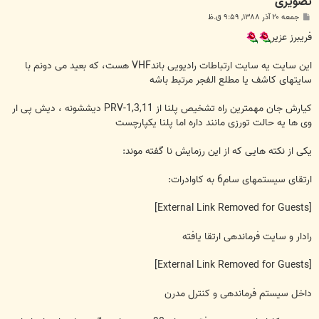
تصویری
پ
جمعه ۲۰ آذر ۱۳۸۸, ۹:۵۹ ق.ظ
س
ت
فریبرز عزیر
این سایت یه سایت ارتباطات رادیویی باندVHF هست، که بعید می دونم با
سایتهای کاشف یا مطلع الفجر مرتبط باشه
کیارش جان مهمترین راه تشخیص پلنا از PRV-1,3,11 دیششونه ، دیش پی ار
وی ها یه حالت تورزی مانند داره اما پلنا یکپارچست
یکی از نکته هایی که از این رزمایش نا گفته موند:
ارتقای سیستمهای سام6 به کاوادرات:
[External Link Removed for Guests]
رادار و سایت فرماندهی ارتقا یافته
[External Link Removed for Guests]
داخل سیستم فرماندهی و کنترل مدرن