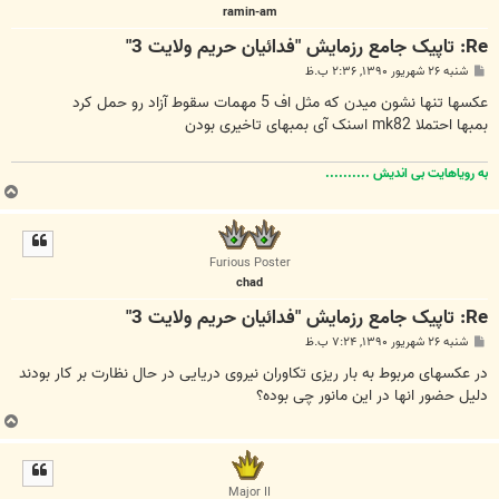
ramin-am
Re: تاپیک جامع رزمايش "فدائيان حريم ولايت 3"
پ
شنبه ۲۶ شهریور ۱۳۹۰, ۲:۳۶ ب.ظ
س
ت
عکسها تنها نشون میدن که مثل اف 5 مهمات سقوط آزاد رو حمل کرد
بمبها احتملا mk82 اسنک آی بمبهای تاخیری بودن
به رویاهایت بی اندیش ..........
ب
ا
ل
ا
Furious Poster
chad
Re: تاپیک جامع رزمايش "فدائيان حريم ولايت 3"
پ
شنبه ۲۶ شهریور ۱۳۹۰, ۷:۲۴ ب.ظ
س
ت
در عکسهای مربوط به بار ریزی تکاوران نیروی دریایی در حال نظارت بر کار بودند
دلیل حضور انها در این مانور چی بوده؟
ب
ا
ل
ا
Major II