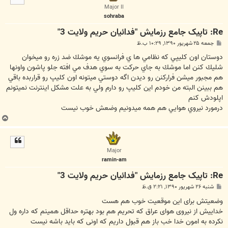
ا
Major II
sohraba
Re: تاپیک جامع رزمايش "فدائيان حريم ولايت 3"
پ
جمعه ۲۵ شهریور ۱۳۹۰, ۱۰:۲۹ ب.ظ
س
ت
دوستان اون كليپي كه نظامي ها ي فرانسوي يه موشك ضد زره رو ميخوان
شليك كنن اما موشك به جاي حركت به سوي هدف مي افته جلو پاشون واونها
هم مجبور ميشن فراركنن رو ديدن اگه دوستي ميتونه اون كليپ رو قراربده باقي
هم ببينن البته من خودم اين كليپ رو دارم ولي به علت مشكل اينترنت نميتونم
اپلودش كنم
درمورد نيروي هوايي هم همه ميدونيم وضعش خوب نيست
ب
ا
ل
ا
Major
ramin-am
Re: تاپیک جامع رزمايش "فدائيان حريم ولايت 3"
پ
شنبه ۲۶ شهریور ۱۳۹۰, ۲:۲۱ ق.ظ
س
ت
وضعیتش برای این موقعیت خوب هم هست
خداییش از نیروی هوای عراق که تحریم هم بود بهتره حداقل همینم که داره ول
نکرده به امون خدا خب باز هم قبول داریم که اونی که باید باشه نیست