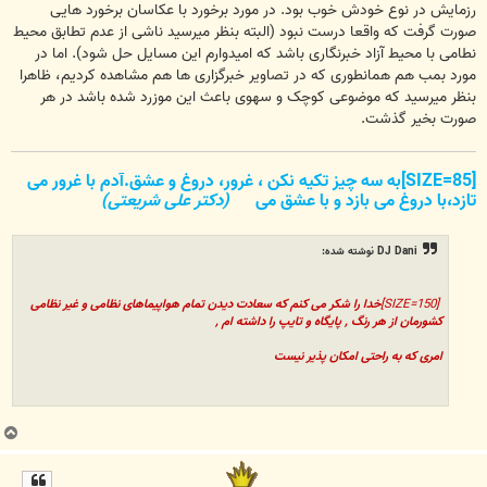
ت
رزمایش در نوع خودش خوب بود. در مورد برخورد با عکاسان برخورد هایی
صورت گرفت که واقعا درست نبود (البته بنظر میرسید ناشی از عدم تطابق محیط
نطامی با محیط آزاد خبرنگاری باشد که امیدوارم این مسایل حل شود). اما در
مورد بمب هم همانطوری که در تصاویر خبرگزاری ها هم مشاهده کردیم، ظاهرا
بنظر میرسید که موضوعی کوچک و سهوی باعث این موزرد شده باشد در هر
صورت بخیر گذشت
.
[SIZE=85]به سه چیز تکیه نکن ، غرور، دروغ و عشق.آدم با غرور می
تازد،با دروغ می بازد و با عشق می
(دکتر علی شریعتی)
DJ Dani نوشته شده:
[SIZE=150]
خدا را شکر می کنم که سعادت دیدن تمام هواپیماهای نظامی و غیر نظامی
کشورمان از هر رنگ , پایگاه و تایپ را داشته ام ,
امری که به راحتی امکان پذیر نیست
ب
ا
ل