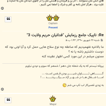
های آتش مان بسوزانند ، اگر زن و فرزندان و هستی مان را در جلوی دیدگان مان به اسارت و
غارت برند ، هرگز امان نامه ی کفر و شرک را امضا نمی کنیم .
ب
ا
ل
ا
Captain
Present
Re: تاپیک جامع رزمايش "فدائيان حريم ولايت 3"
پ
شنبه ۲۶ شهریور ۱۳۹۰, ۱:۴۲ ب.ظ
س
ت
ما بالاخره نفهمیدیم که صاعقه چه نوع سلاح هایی حمل کرد و آیا اونی بود که
دوست داشتیم باشه یا نه ؟
ممنون میشم در این مورد کسی اظهار عقیده کنه
پروانه نیستم که به یک شعله جان دهم / شمعم که سوزم و دودی نیاورم
گــــــــــــــــاهی تــــــــــــــاوان شیــــــــــر بودن قـــفس اســـت ...
امــــــــا شـــــغال هــــا در شـــــهــــر آزاد مـــــیگـــــــردنــــــــــد ... !
به زودی تعمیرکار لب تاپ می شم
ب
ا
ل
ا
Major