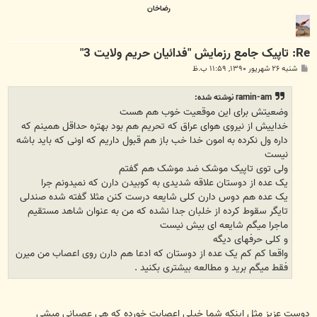
رضاخان
Re: تاپیک جامع رزمايش "فدائيان حريم ولايت 3"
پ
شنبه ۲۶ شهریور ۱۳۹۰, ۱۱:۵۹ ب.ظ
س
ت
ramin-am نوشته شده:
وضعیتش برای این موقعیت خوب هم هست
خداییش از نیروی هوای عراق که تحریم هم بود بهتره حداقل همینم که
داره ول نکرده به امون خدا خب باز هم قبول داریم که اونی که باید باشه
نیست
ولی توی تاپیک موشک ضد موشک هم گفتم
یک عده از دوستان علاقه شدیدی به کوبیدن دارن که نمیدونم جرا
یک عده هم دوس دارن کلی شایعه درست کنن مثلا گفته شده صندلی
تایگر سقوط کرده از خلبان جدا نشده که من به عنوان شاهد مستقیم
ماجرا میگم شایعه ای بیش نیست
و کلی حرفهای دیگه
واقعا کم کم یک عده از دوستان که ادعا هم دارن روی اعصاب من میرن
فقط میگم برید و مطالعه بیشتری بکنید .
دوست عزیز مثل اینکه شما خیلی اعصابت خورده که هی عصبانی میشی