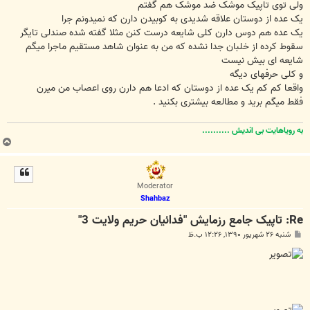
ولی توی تاپیک موشک ضد موشک هم گفتم
یک عده از دوستان علاقه شدیدی به کوبیدن دارن که نمیدونم جرا
یک عده هم دوس دارن کلی شایعه درست کنن مثلا گفته شده صندلی تایگر
سقوط کرده از خلبان جدا نشده که من به عنوان شاهد مستقیم ماجرا میگم
شایعه ای بیش نیست
و کلی حرفهای دیگه
واقعا کم کم یک عده از دوستان که ادعا هم دارن روی اعصاب من میرن
فقط میگم برید و مطالعه بیشتری بکنید .
به رویاهایت بی اندیش ..........
ب
ا
ل
ا
Moderator
Shahbaz
Re: تاپیک جامع رزمايش "فدائيان حريم ولايت 3"
پ
شنبه ۲۶ شهریور ۱۳۹۰, ۱۲:۲۶ ب.ظ
س
ت