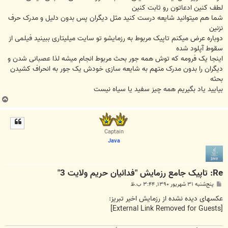
لطف کنین ادعاتون رو ثابت کنین
شما هم میتوانید شایعه درست کنید مثل دیگران پس بدون دلیل و مدرک حرف
نزنین
دوباره عرض میکنم تاپیک مربوط به رزمایشو تو سایت میلیتاری ببینید فیلمی از
سقوط آپلود شده
اینجا یک فرومه که توش همه جور بحث مربوط انجام میشه لذا عصبانی شدن و
دیگران را بدون مدرک متهم به شایعه سازی خودش یک جور به انحراف کشیدن
بحثه
بیایید یاد بگیریم همه چیز سفید یا سیاه نیست
ب
ا
ل
ا
Captain
Java
Re: تاپیک جامع رزمايش "فدائيان حريم ولايت 3"
پ
پنج‌شنبه ۳۱ شهریور ۱۳۹۰, ۳:۴۴ ب.ظ
س
ت
عکسهای دیده نشده از رزمایش اخیر تبریز:
[External Link Removed for Guests]