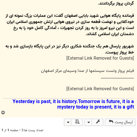
گردان پرواز برگرداندند.
فرمانده پایگاه هوایی شهید بابایی اصفهان گفت: این عملیات بزرگ نمونه ای از
خودکفایی و نهضت قطعه سازی در نیروی هوایی ارتش جمهوری اسلامی ایران
است و این نیرو امروز با به روز کردن تجهیزات ، آمادگی کامل خود را به رخ
دشمنان ایران اسلامی کشاند.
شهریور پارسال هم یک جنگنده شکاری دیگر نیز در این پایگاه بازسازی شد و به
خط پرواز پیوست.
[External Link Removed for Guests]
فیلم پرواز وتست سیستمها از صدا وسیمای مرکز اصفهان
__________________
[External Link Removed for Guests]
Yesterday is past, it is history.Tomorrow is future, it is a
mystery today is present, it is a gift
ب
ا
ارسال پست
ل
ا
تعداد پست ها:3 • صفحه
1
از
1