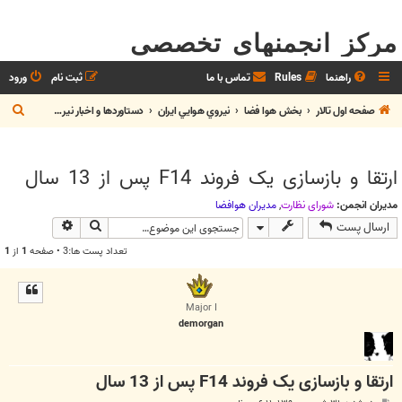
مرکز انجمنهای تخصصی
راهنما
Rules
تماس با ما
ثبت نام
ورود
ج
صفحه اول تالار
بخش هوا فضا
نيروي هوايي ايران
دستاوردها و اخبار نيروي هوايي
س
ت
ارتقا و بازسازی یک فروند F14 پس از 13 سال
ج
و
مدیران انجمن:
شوراي نظارت
,
مديران هوافضا
جستجو
جستجوی پیش
ارسال پست
تعداد پست ها:3 • صفحه
1
از
1
Major I
demorgan
ارتقا و بازسازی یک فروند F14 پس از 13 سال