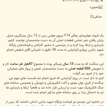
پ
پنج‌شنبه ۳۱ شهریور ۱۳۹۰, ۶:۱۱ ب.ظ
س
ت
>
مشقی(!)
یک فروند هواپیمای رهگیر F14 نیروی هوایی پس از 13 سال زمینگیری بدلیل
پایان یافتن عمر تمامی قطعات اصلی آن به دست متخصصان توانمند کشور
بازسازی و ارتقا پیدا کرده و در مراسمی با حضور کارکنان و فرماندهان پایگاه
شهید بابایی پروازی آزمایشی به مدت 50 دقیق با خلیبانی آقای شفیعی انجام
داد.
این جنگنده که به مدت
13 سال
زمینگیر بوده با مجموع
47هزار نفر ساعت
کار و
با تعویض
550 قطعه اصلی
به دست متخصصان تعمیر و پرواز های عملیاتی
خود را از امروز سر گرفت.
لازم به ذکر است در پرواز آزمایشی که امروز انجام شد قسمت های مهم این
جنگنده از قبیل توان موتور و آلات الکترونیکی و ایونیکی و همچنین سامانه های
جنگ الکترونیک مورد تست و ارزیابی قرار داده شد و ظاهرا" ارتقا و بازسازی ها
نیز به احتمال زیاد بر روی سامانه های مذکور انجام شده است.
در حاشیه این مراسم نیز فرمانده پایگاه شهید بابایی اذعان داشتند که :پس از