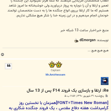
انقلاب متخصصان آمریکایی میگفتند که شما هرگز نمیتوانید این جنگنده را
تعمیر و ارتقا و آن را دوباره به پرواز دربیاورید.ولی خوشبختانه ما امروز شاهد
هستیم که ما کار ارتقا برروی انواع جنگنده ها را به دست متخصصان توانمند
خودمان انجام میدهیم و در این زمینه خدا را شکر هیچ مشکلی نداریم.
منبع خبر:اخبار ساعت 13 شبکه خبر
نویسنده:
dEmorgan
هیچ هیچ هیچ ...
ب
ا
ل
ا
Captain
Mr.Amirhessam
Re: ارتقا و بازسازی یک فروند F14 پس از 13 سال
پ
پنج‌شنبه ۳۱ شهریور ۱۳۹۰, ۶:۵۶ ب.ظ
س
[FONT=Times New Roman]همزمان با نخستین روز
ت
گرامیداشت هفته دفاع مقدس ، یک فروند جنگنده شکاری به