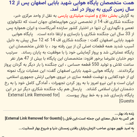
همت متخصصان پایگاه هوایی شهید بابایی اصفهان پس از 12
سال زمین گیری به پرواز در آمد.
به گزارش
بخش دفاع و امنیت میلیتاری پارسی
به نقل از واحد مرکزی خبر،
جنگنده شکاری اف 14 از تخصصی ترین هواپیماهای جهان است که تکنولوژی
تعمیر و نگهداری آن تنها در اختیار کشور سازنده آمریکاست و ایران همواره پس
از 33 سال این جنگنده شکاری را بازسازی و ارتقا داده است. پایگاه هوایی
شهید بابایی اصفهان گفت : جنگنده شکاری اف 14 که 12 سال پیش به دلیل
آسیب شدید همه قطعات اصلی آن از بین رفته بود ، با تلاش متخصصان این
پایگاه عملیاتی شد و پرواز آزمایشی خود را با موفقیت به پایان رساند. سرتیب
دوم خلبان علیرضا برخور افزود: متخصصان این پایگاه با بیش از 47 هزار نفر
ساعت تلاش و تولید 550 قطعه حساس ، این جنگنده را بار دیگر به گردان پرواز
برگرداندند. پایگاه هوایی شهید بابایی اصفهان گفت: این عملیات بزرگ نمونه
ای از خودکفایی و نهضت قطعه سازی در نیروی هوایی ارتش جمهوری اسلامی
ایران است و این نیرو امروز با به روز کردن تجهیزات ، آمادگی کامل خود را به رخ
دشمنان ایران اسلامی کشاند. پارسال هم یک جنگنده شکاری دیگر نیز در این
پایگاه بازسازی شد و به خط پرواز پیوست.
[External Link Removed for
Guests]
زنده باد بهار...
هر کس به دنبال معنای این جمله است،این فایل را
[External Link Removed for Guests]
کند...
به امید ظهور مهدی صاحب الزمان،پایان یافتن زمستان دنیا و شروع بهار انسانیت...
"