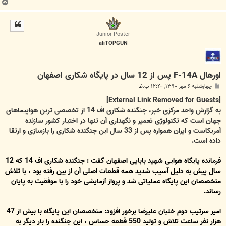
ب
ا
ل
ا
Junior Poster
aliTOPGUN
اورهال F-14A پس از 12 سال در پایگاه شکاری اصفهان
پ
چهارشنبه ۶ مهر ۱۳۹۰, ۱۲:۴۰ ب.ظ
س
ت
[External Link Removed for Guests]
به گزارش واحد مرکزی خبر، جنگنده شکاری اف 14 از تخصصی ترین هواپیماهای
جهان است که تکنولوژی تعمیر و نگهداری آن تنها در اختیار کشور سازنده
آمریکاست و ایران همواره پس از 33 سال این جنگنده شکاری را بازسازی و ارتقا
داده است.
فرمانده پایگاه هوایی شهید بابایی اصفهان گفت : جنگنده شکاری اف 14 که 12
سال پیش به دلیل آسیب شدید همه قطعات اصلی آن از بین رفته بود ، با تلاش
متخصصان این پایگاه عملیاتی شد و پرواز آزمایشی خود را با موفقیت به پایان
رساند.
امیر سرتیب دوم خلبان علیرضا برخور افزود: متخصصان این پایگاه با بیش از 47
هزار نفر ساعت تلاش و تولید 550 قطعه حساس ، این جنگنده را بار دیگر به