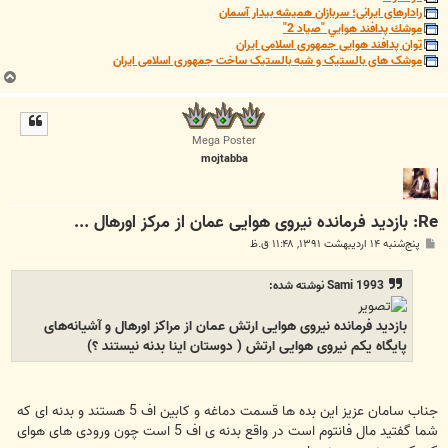
رادارهای ایرانی؛ سربازان همیشه بیدار آسمان
موشك پدافند هوايي "صياد 2"
توان پدافند هوایی جمهوری اسلامی ایران
موشک های بالستیک و شبه بالستیک ساخت جمهوری اسلامی ایران
ب
ا
ل
ا
Mega Poster
mojtabba
Re: بازدید فرمانده نیروی هوایی عمان از مرکز اورهال ...
پ
پنج‌شنبه ۱۴ اردیبهشت ۱۳۹۱, ۱۱:۴۸ ق.ظ
س
ت
Sami 1993 نوشته شده:
بازدید فرمانده نیروی هوایی ارتش عمان از مراکز اورهال و آشیانه‌های
پایگاه یکم نیروی هوایی ارتش ( دوستان اینا بدنه نیستند ؟)
جناب سامان عزیز این بده ها قسمت دماغه و کابین اف 5 هستند و بدنه ای که
شما گفتید مال فانتوم است در واقع بدنه ی اف 5 است چون ورودی های هوای