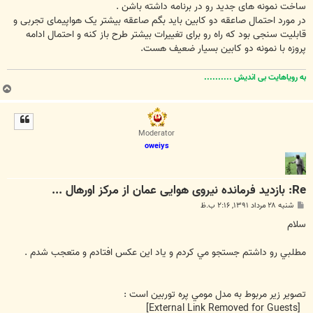
ساخت نمونه های جدید رو در برنامه داشته باشن .
در مورد احتمال صاعقه دو کابین باید بگم صاعقه بیشتر یک هواپیمای تجربی و
قابلیت سنجی بود که راه رو برای تغییرات بیشتر طرح باز کنه و احتمال ادامه
پروزه با نمونه دو کابین بسیار ضعیف هست.
به رویاهایت بی اندیش ..........
ب
ا
ل
ا
Moderator
oweiys
Re: بازدید فرمانده نیروی هوایی عمان از مرکز اورهال ...
پ
شنبه ۲۸ مرداد ۱۳۹۱, ۲:۱۶ ب.ظ
س
ت
سلام
مطلبي رو داشتم جستجو مي كردم و ياد اين عكس افتادم و متعجب شدم .
تصوير زير مربوط به مدل مومي پره توربين است :
[External Link Removed for Guests]