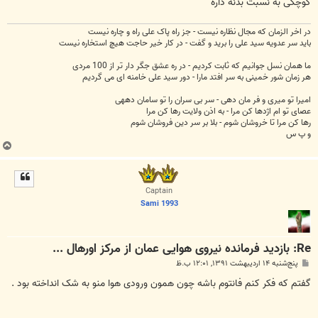
کوچکی به نسبت بدنه داره
در اخر الزمان که مجال نظاره نیست - جز راه پاک علی راه و چاره نیست
باید سر عدویه سید علی را برید و گفت - در کار خیر حاجت هیچ استخاره نیست
ما همان نسل جوانیم که ثابت کردیم - در ره عشق جگر دار تر از 100 مردی
هر زمان شور خمینی به سر افتد مارا - دور سید علی خامنه ای می گردیم
امیرا تو میری و فر مان دهی - سر بی سران را تو سامان دههی
عصای تو ام اژدها کن مرا - به اذن ولایت رها کن مرا
رها کن مرا تا خروشان شوم - بلا بر سر دین فروشان شوم
و پ س
ب
ا
ل
ا
Captain
Sami 1993
Re: بازدید فرمانده نیروی هوایی عمان از مرکز اورهال ...
پ
پنج‌شنبه ۱۴ اردیبهشت ۱۳۹۱, ۱۲:۰۱ ب.ظ
س
ت
گفتم که فکر کنم فانتوم باشه چون همون ورودی هوا منو به شک انداخته بود .