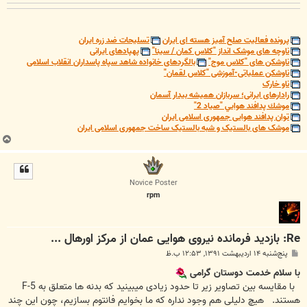
پرونده فعالیت صلح آمیز هسته ای ایران
تسلیحات ضد زره ایران
ناوچه های موشک انداز "کلاس کمان / سینا"
پهپادهای ایرانی
ناوشکن های "کلاس موج"
بالگردهای خانواده شاهد سپاه پاسداران انقلاب اسلامی
ناوشکن عملیاتی-آموزشی "کلاس لقمان"
ناو خارک
رادارهای ایرانی؛ سربازان همیشه بیدار آسمان
موشك پدافند هوايي "صياد 2"
توان پدافند هوایی جمهوری اسلامی ایران
موشک های بالستیک و شبه بالستیک ساخت جمهوری اسلامی ایران
ب
ا
ل
ا
Novice Poster
rpm
Re: بازدید فرمانده نیروی هوایی عمان از مرکز اورهال ...
پ
پنج‌شنبه ۱۴ اردیبهشت ۱۳۹۱, ۱۲:۵۳ ب.ظ
س
ت
با سلام خدمت دوستان گرامی
با مقایسه بین تصاویر زیر تا حدود زیادی میبینید که بدنه ها متعلق به F-5
هستند. هیچ دلیلی هم وجود نداره که ما بخوایم فانتوم بسازیم، چون این چند