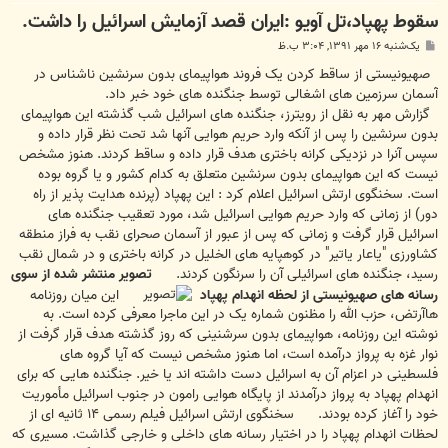
سقوط پهپاد،تل آویو :ایران قصد آزمایش اسرائیل را داشت.
پ
یک‌شنبه ۱۶ مهر ۱۳۹۱, ۳:۰۴ ب.ظ
س
ت
صهیونیستی از ساقط کردن یک فروند هواپیمای بدون سرنشین ناشناس در
آسمان سرزمین های اشغالی توسط جنگنده های خود خبر داد.
گزارش مهر به نقل از رویترز، جنگنده های اسرائیل شب گذشته این هواپیمای
بدون سرنشین را پس از آنکه وارد حریم هوایی آنها شد تحت نظر قرار داده و
سپس آنرا در نزدیکی کرانه باختری هدف قرار داده و ساقط کردند. هنوز مشخص
نیست که این هواپیمای بدون سرنشین متعلق به کدام کشور و یا گروه بوده
است. سخنگوی ارتش اسرائیل اعلام کرد : این پهپاد (پرنده هدایت پذیر از راه
دور) از زمانی که وارد حریم هوایی اسرائیل شد، مورد تعقیب جنگنده های
اسرائیل قرار گرفت و زمانی که پس از عبور از آسمان صحرای نقب به فراز منطقه
کشاورزی "یاعار یاتیر" در کوهپایه های الخلیل در کرانه باختری و در شمال نقب
رسید، جنگنده های اسرائیلی آن را سرنگون کردند.
تصویر منتشر شده از سوی
رسانه های صهیونیستی از لحظه انهدام پهپاد
این میان روزنامه
هاآرتض، حزب الله را مظنون شماره یک در این ماجرا معرفی کرده است. به
نوشته این روزنامه، هواپیمای بدون سرشنینی که روز گذشته هدف قرار گرفت از
نوار غزه به پرواز درآمده است، اما هنوز مشخص نیست که آیا گروه های
فلسطینی در اعزام آن به اسرائیل دست داشته اند یا خیر. جنگنده هایی که برای
انهدام پهپاد به پرواز درآمدند از پایگاه هوایی رامون در جنوب اسرائیل مأموریت
خود را آغاز کرده بودند. سخنگوی ارتش اسرائیل فیلم رسمی ۱۴ ثانیه ای از
لحظات انهدام پهپاد را در اختیار رسانه های داخلی و خارجی گذاشت. مسیری که