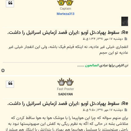
ل
ا
Captain
Morteza313
Re: سقوط پهپاد،تل آویو :ایران قصد آزمایش اسرائیل را داشت.
پ
دوشنبه ۱۷ مهر ۱۳۹۱, ۱:۳۴ ق.ظ
س
ت
انفجاری خیلی غیر عادیه، نه اینکه فیلم فیک باشه، ولی این انفجار خیلی غیر
عادیه تو این حجم
ان الارض یرثها عبادی
الصالحون
......
ب
ا
ل
ا
Fast Poster
SADGYAN
Re: سقوط پهپاد،تل آویو :ایران قصد آزمایش اسرائیل را داشت.
پ
دوشنبه ۱۷ مهر ۱۳۹۱, ۹:۵۰ ق.ظ
س
ت
برای منهم سواله که چرا این هواپیما را با موشک هوا به هوا ساقط کردن که
متلاشی بشه در حالی که اگه به نظرم ریگی به کفش این صهیونیستها نبود به
راحتی میتونستند با مسلسل هواپیما هم پهباد را بندازنش با اینکار هم میشد از