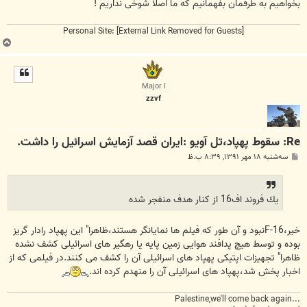
بخواهیم به طرفمان بفهمانیم که ما اصلا شوخی نداریم !
Personal Site:
[External Link Removed for Guests]
ب
ا
ل
ا
Major I
zzvf
Re: سقوط پهپاد،تل آویو :ایران قصد آزمایش اسرائیل را داشت.
پ
سه‌شنبه ۱۸ مهر ۱۳۹۱, ۸:۳۹ ب.ظ
س
ت
يك فروند اف16 از كنار هدف منفجر شده
خیر،F-16نبود و آن طور که فیلم ها نمایانگر هستند،ظاهرا" این پهپاد رادار گریز
بوده و توسط هیچ پدافند هوایی زمین پایه یا رهگیر های اسرائیلی کشف نشده
ظاهرا" تجهیزات اپتیکی پهپاد های اسرائیلی آن را کشف می کنند.در فیلمی که از
اخبار پخش شد،پهپاد های اسرائیلی آن را منهدم کرده اند.
...Palestine,we'll come back again