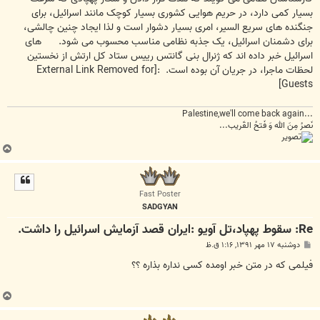
بسیار کمی دارد، در حریم هوایی کشوری بسیار کوچک مانند اسرائیل، برای
جنگنده های سریع السیر، امری بسیار دشوار است و لذا ایجاد چنین چالشی،
برای دشمنان اسرائیل، یک جذبه نظامی مناسب محسوب می شود. های
اسرائیل خبر داده اند که ژنرال بنی گانتس رییس ستاد کل ارتش از نخستین
لحظات ماجرا، در جریان آن بوده است. :
[External Link Removed for
Guests]
...Palestine,we'll come back again
نَصرُ مِنَ الله وَ فَتحُ القَریب...
ب
ا
ل
ا
Fast Poster
SADGYAN
Re: سقوط پهپاد،تل آویو :ایران قصد آزمایش اسرائیل را داشت.
پ
دوشنبه ۱۷ مهر ۱۳۹۱, ۱:۱۶ ق.ظ
س
ت
فیلمی که در متن خبر اومده کسی نداره بذاره ؟؟
ب
ا