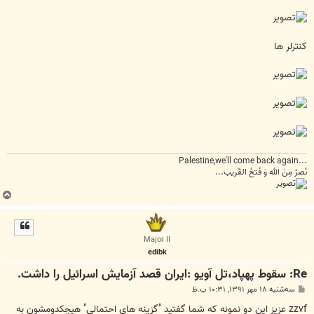
کنترلر ها
...Palestine,we'll come back again
نَصرُ مِنَ الله وَ فَتحُ القَریب...
ب
ا
ل
ا
Major II
edibk
Re: سقوط پهپاد،تل آویو :ایران قصد آزمایش اسرائیل را داشت.
پ
سه‌شنبه ۱۸ مهر ۱۳۹۱, ۱۰:۳۱ ب.ظ
س
ت
zzvf عزیز این دو نمونه که شما گفتید "گزینه های احتمالی" هیچکدومشون به