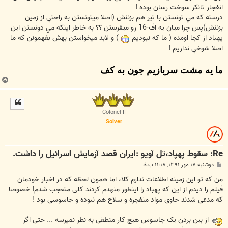
انفجار تانكر سوخت رسان بوده !
درسته كه مي تونستن با تير هم بزننش (اصلا ميتونستن به راحتي از زمين
بزننش)پس چرا ميان يه اف-16 رو ميفرستن ؟؟ به خاطر اينكه مي دونستن اين
پهباد از كجا اومده ( ما كه نبوديم
) و لابد ميخواستن بهش بفهمونن كه ما
اصلا شوخي نداريم !
ما یه مشت سربازیم جون به کف
ب
ا
ل
ا
Colonel II
Solver
Re: سقوط پهپاد،تل آویو :ایران قصد آزمایش اسرائیل را داشت.
پ
دوشنبه ۱۷ مهر ۱۳۹۱, ۱۱:۱۸ ب.ظ
س
ت
من که تو این زمینه اطلاعات ندارم کلا، اما همون لحظه که در اخبار خودمان
فیلم را دیدم از این که پهباد را اینطور منهدم کردند کلی متعجب شدم! خصوصا
که مدعی شدند حاوی مواد منفجره و سلاح هم نبوده و جاسوسی بود !
از بین بردن یک جاسوس هیچ کار منطقی به نظر نمیرسه ... حتی اگر