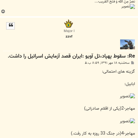
نَصرُ مِنَ الله وَ فَتحُ القَریب...
ب
ا
ل
ا
Major I
zzvf
Re: سقوط پهپاد،تل آویو :ایران قصد آزمایش اسرائیل را داشت.
پ
سه‌شنبه ۱۸ مهر ۱۳۹۱, ۸:۵۹ ب.ظ
س
ت
گزینه های احتمالی:
ابابیل:
مهاجر-2(یکی از اقلام صادراتی)
مهاجر-4(در جنگ 33 روزه به کار رفت.)