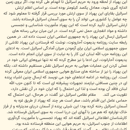
این پهپاد از لحظه ورود به حریم اسرائیل تا انهدام طی کرده بود، اگر بروی زمین
اندازه گیری شود، معادل یکصد کیلومتر بوده است. بر اساس اعلام ارتش
اسرائیل بقایای این پهپاد از سوی ارتش مورد بررسی قرار گرفته تا معلوم شود که
چه عوامل یا کشوری می تواند آن را به سوی آسمان اسرائیل فرستاده باشد.
ارتش اسرائیل تأیید کرده است که این پهپاد مأموریت شناسایی و تجسسی
داشته و مواد انفجاری حمل نمی کرده است. در این میان برخی رسانه های
اسرائیل ارسال این پهپاد را به جمهوری اسلامی ایران نسبت داده اند. در همین
رابطه سایت روزنامه یدیعوت آحارونوت، نوشت که فرستادن این پهپاد تلاشی از
سوی جمهوری اسلامی ایران برای آزمودن میزان آمادگی اسرائیل است. به ادعای
این روزنامه حزب الله لبنان این کار را به نیابت از سوی ایران انجام داده است.
یدیعوت آحارانوت، این ادعا را نیز مطرح کرده که نه تنها نیروهای ایرانی خود در
عملی کردن این عملیات هوایی به حریم اسرائیل نقش مستقیم داشته اند، بلکه
این پهپاد را نیز از ساخته های صنایع هوایی جمهوری اسلامی ایران معرفی کرده
است. این روزنامه در ادامه ادعاهای خود می نویسد که ارسال چنین اشیاء پرنده
ای در چنین مسافتی نیازمند تجهیزات پیشرفته ای است که تا کنون حزب الله
لبنان فاقد آن بوده است و لذا این احتمال را که ایران خود در آن نقش دارد،
تقویت می کند. مقام نظامی اسرائیل نیز گفت: در هرحال، این احتمال که
حماس عامل این اقدام باشد، صفر است هر چند که پهپاد از طریق غزه به
آسمان اسرائیل رخنه کرده بود؛ این شیئی پرنده از آسمان دریای مدیترانه و از فراز
خاک نوارغزه که هم مرز با آبهای این دریا است، به سوی اسرائیل فرستاده شد.
کارشناسان اطلاعاتی اسرائیل گفته اند که پهپاد تجسسی با مأموریت گردآوری
اطلاعات از جنوب اسرائیل، به حریم هوایی این منطقه فرستاده شده بود.
کارشناسان نظامی می گویند که هدف قرار دادن و شکار پهپادی که سرعت