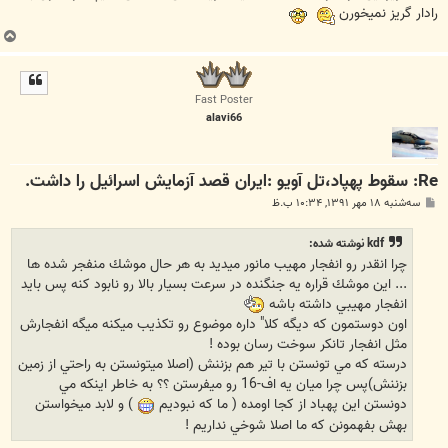
رادار گریز نمیخورن
ب
ا
ل
ا
Fast Poster
alavi66
Re: سقوط پهپاد،تل آویو :ایران قصد آزمایش اسرائیل را داشت.
پ
سه‌شنبه ۱۸ مهر ۱۳۹۱, ۱۰:۳۴ ب.ظ
س
ت
kdf نوشته شده:
چرا انقدر رو انفجار مهيب مانور ميديد به هر حال موشك منفجر شده ها
... اين موشك قراره يه جنگنده در سرعت بسيار بالا رو نابود كنه پس بايد
انفجار مهيبي داشته باشه
اون دوستمون كه ديگه كلا" داره موضوع رو تكذيب ميكنه ميگه انفجارش
مثل انفجار تانكر سوخت رسان بوده !
درسته كه مي تونستن با تير هم بزننش (اصلا ميتونستن به راحتي از زمين
بزننش)پس چرا ميان يه اف-16 رو ميفرستن ؟؟ به خاطر اينكه مي
دونستن اين پهباد از كجا اومده ( ما كه نبوديم
) و لابد ميخواستن
بهش بفهمونن كه ما اصلا شوخي نداريم !