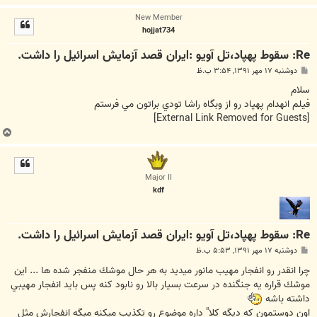
ا
New Member
ل
hojjat734
ا
Re: سقوط پهپاد،تل آویو :ایران قصد آزمایش اسرائیل را داشت.
پ
دوشنبه ۱۷ مهر ۱۳۹۱, ۳:۵۴ ب.ظ
س
ت
سلام
فيلم انهدام پهپاد رو از وبگاه راشا تودي براتون مي فرستم
[External Link Removed for Guests]
ب
ا
ل
ا
Major II
kdf
Re: سقوط پهپاد،تل آویو :ایران قصد آزمایش اسرائیل را داشت.
پ
دوشنبه ۱۷ مهر ۱۳۹۱, ۵:۵۳ ب.ظ
س
ت
چرا انقدر رو انفجار مهيب مانور ميديد به هر حال موشك منفجر شده ها ... اين
موشك قراره يه جنگنده در سرعت بسيار بالا رو نابود كنه پس بايد انفجار مهيبي
داشته باشه
اون دوستمون كه ديگه كلا" داره موضوع رو تكذيب ميكنه ميگه انفجارش مثل