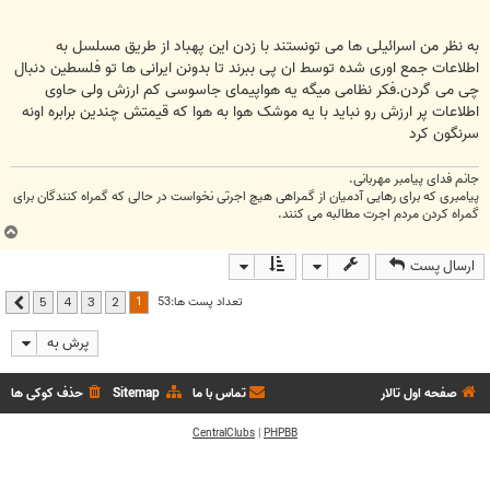
به نظر من اسرائیلی ها می تونستند با زدن این پهباد از طریق مسلسل به
اطلاعات جمع اوری شده توسط ان پی ببرند تا بدونن ایرانی ها تو فلسطین دنبال
چی می گردن.فکر نظامی میگه یه هواپیمای جاسوسی کم ارزش ولی حاوی
اطلاعات پر ارزش رو نباید با یه موشک هوا به هوا که قیمتش چندین برابره اونه
سرنگون کرد
جانم فدای پیامبر مهربانی.
پیامبری که برای رهایی آدمیان از گمراهی هیچ اجرتی نخواست در حالی که گمراه کنندگان برای
گمراه کردن مردم اجرت مطالبه می کنند.
ب
ا
ارسال پست
ل
ا
1
تعداد پست ها:53
5
4
3
2
بعدی
پرش به
صفحه اول تالار
تماس با ما
Sitemap
حذف کوکی ها
CentralClubs
|
PHPBB