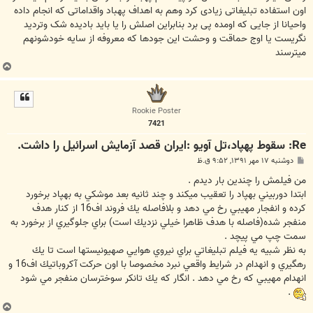
اون استفاده تبلیغاتی زیادی کرد وهم به اهداف پهباد واقداماتی که انجام داده
واحیانا از جایی که اومده پی برد بنابراین اصلش را یا باید بادیده شک وتردید
نگریست یا اوج حماقت و وحشت این جودها که معروفه از سایه خودشونهم
میترسند
ب
ا
ل
ا
Rookie Poster
7421
Re: سقوط پهپاد،تل آویو :ایران قصد آزمایش اسرائیل را داشت.
پ
دوشنبه ۱۷ مهر ۱۳۹۱, ۹:۵۲ ق.ظ
س
ت
من فيلمش را چندين بار ديدم .
ابتدا دوربيني بهپاد را تعقيب ميكند و چند ثانيه بعد موشكي به بهپاد برخورد
كرده و انفجار مهيبي رخ مي دهد و بلافاصله يك فروند اف16 از كنار هدف
منفجر شده(فاصله با هدف ظاهرا خيلي نزديك است) براي جلوگيري از برخورد به
سمت چپ مي پيچد .
به نظر شبيه يه فيلم تبليغاتي براي نيروي هوايي صهيونيستها است تا يك
رهگيري و انهدام در شرايط واقعي نبرد مخصوصا با اون حركت آكروباتيك اف16 و
انهدام مهيبي كه رخ مي دهد . انگار كه يك تانكر سوخترسان منفجر مي شود
.
ب