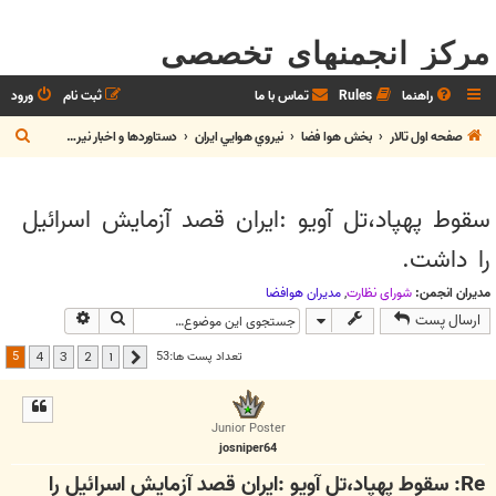
مرکز انجمنهای تخصصی
راهنما
Rules
تماس با ما
ثبت نام
ورود
ج
صفحه اول تالار
بخش هوا فضا
نيروي هوايي ايران
دستاوردها و اخبار نيروي هوايي
س
ت
سقوط پهپاد،تل آویو :ایران قصد آزمایش اسرائیل
ج
را داشت.
و
مدیران انجمن:
شوراي نظارت
,
مديران هوافضا
جستجو
جستجوی پیش
ارسال پست
5
تعداد پست ها:53
4
3
2
1
قبلی
Junior Poster
josniper64
Re: سقوط پهپاد،تل آویو :ایران قصد آزمایش اسرائیل را