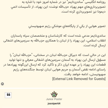
روزنامه انگلیسی "ساندی‌تایمز" نيز در شماره امروز خود با اشاره به
تصويربرداري‌هاي مهم پهپاد حزب‌الله نوشت: اين پهپاد، از تأسيسات اتمي
ديمونا نيز تصويربرداري کرده است.
تصوير هوايي از يکي از پايگاه‌هاي موشکي رژيم صهيونيستي
ساندی‌‌تایمز مدعي شده است که کارشناسان و متخصصان سپاه پاسداران
انقلاب اسلامي، این پهپاد را از لبنان با همکاری حزب‌الله به سرزمین‌های اشغالی
ارسال کرده است.
اين در حالي است که دبیرکل حزب‌الله لبنان در سخنانی، "حزب‌الله لبنان" را
مسؤول ارسال این پهپاد به آسمان سرزمین‌های اشغالی معرفي و تنها توليد
قطعات اين پهپاد را بر عهده ايران ذکر و تأکيد کرد که ارسال این‌گونه پهپادها در
راستای ادامه نقض آسمان و حریم هوایی لبنان توسط جنگنده‌های رژیم
صهیونیستی، ادامه خواهد یافت.
[External Link Removed for Guests]
ب
ا
ل
ا
Junior Poster
josniper64