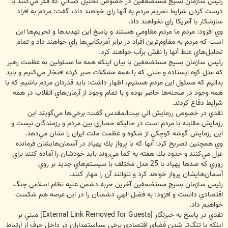
رئيس سازمان بسيج مستضعفين در خصوص تحليل كساني كه فكر مي‌كنند با
درست كردن شرايط تحريم مردم به آنها راي خواهند داد، گفت:‌ مردم به افراد
سازشكار با آمريكا راي نخواهند داد.
وي افزود: مردم ما مردم مقاومي هستند و پاسخ اين تهديدها و تحريم‌ها اين
است كه مردم به مقاوم‌ترين افراد در برابر آمريكايي‌ها راي خواهند داد و تمام
تحليل‌هاي غلط آنها را نقش برآب خواهند كرد.
رئيس سازمان بسيج مستضعفين با بيان اينكه همه ما مسئولين به عظمت رهبر
كه مثل كوه ايستاده و ملتي كه با همه مشكلات صبر كرده افتخار مي‌كنيم و بايد
بدانيم كه مسئول اين مردم هستيم، اظهار داشت: بايد قدردان مردم باشيم كه با
همه وجود در صحنه‌ها حاضر بوده و با تمام وجود از آرمان‌هاي انقلاب در همه
شرايط دفاع كردند.
نقدي در خصوص رزمايش الي بيت‌المقدس گفت: برخي‌ها مي‌گويند اين
رزمايش مقابله با مردم است در حاليكه حصاري بين مردم و رزمندگان نيست و
اين رزمايش گوشه كوچكي از شكوه و عظمت ملت ايران را نشان مي‌دهد.
وي همچنين تصريح كرد: آنها كه با پرواز يك پهپاد در آسمان‌هايشان فرمانده
عزل مي‌كنند و حدود يك هفته به كما مي‌روند بايد خودشان را آماده كنند براي
روزي كه صدها پهپاد با 25 مدل مختلف با سيستم‌هاي جديد بر روي
آسمان‌هايشان پرواز خواهد كرد و نتوانند آن‌ را مهار كنند.
رئيس سازمان بسيج مستضعفين آخرين حربه دشمن عليه نظام اسلامي جنگ
اقتصادي دانست و افزود: به فضل الهي دشمنان را در اين عرصه هم شكست
خواهيم داد.
نقدي در پاسخ به خبرنگار
[External Link Removed for Guests]
مبني بر
اينكه با تنگ‌تر شدن فضاي اقتصادي برخي سياستمداران در داخل حرف از ارتباط