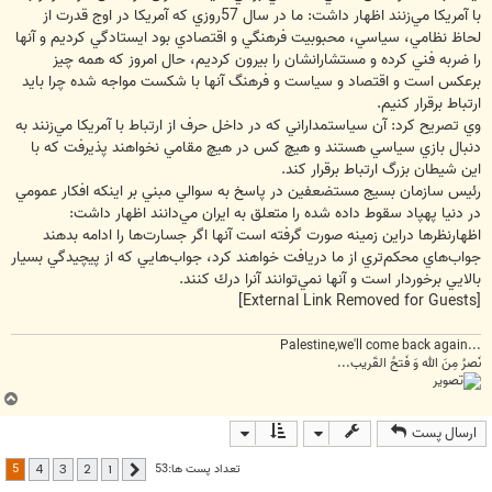
با آمريكا مي‌زنند اظهار داشت: ما در سال 57روزي كه آمريكا در اوج قدرت از
لحاظ نظامي، سياسي، محبوبيت فرهنگي و اقتصادي بود ايستادگي كرديم و آنها
را ضربه فني كرده و مستشارانشان را بيرون كرديم، حال امروز كه همه چيز
برعكس است و اقتصاد و سياست و فرهنگ آنها با شكست مواجه شده چرا بايد
ارتباط برقرار كنيم.
وي تصريح كرد: آن سياستمداراني كه در داخل حرف از ارتباط با آمريكا مي‌زنند به
دنبال بازي سياسي هستند و هيچ كس در هيچ مقامي نخواهند پذيرفت كه با
اين شيطان بزرگ ارتباط برقرار كند.
رئيس سازمان بسيج مستضعفين در پاسخ به سوالي مبني بر اينكه افكار عمومي
در دنيا پهپاد سقوط داده شده را متعلق به ايران مي‌دانند اظهار داشت:
اظهارنظرها دراين زمينه صورت گرفته است آنها اگر جسارت‌ها را ادامه بدهند
جواب‌هاي محكم‌تري از ما دريافت خواهند كرد، جواب‌هايي كه از پيچيدگي بسيار
بالايي برخوردار است و آنها نمي‌توانند آنرا درك كنند.
[External Link Removed for Guests]
...Palestine,we'll come back again
نَصرُ مِنَ الله وَ فَتحُ القَریب...
ب
ا
ارسال پست
ل
ا
5
تعداد پست ها:53
4
3
2
1
قبلی