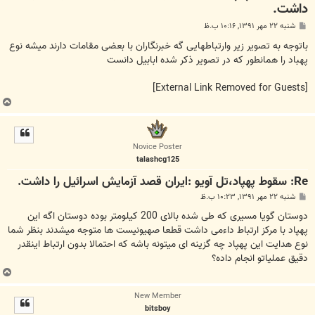
داشت.
پ
شنبه ۲۲ مهر ۱۳۹۱, ۱۰:۱۶ ب.ظ
س
ت
باتوجه به تصویر زیر وارتباطهایی گه خبرنگاران با بعضی مقامات دارند میشه نوع
پهباد را همانطور که در تصویر ذکر شده ابابیل دانست
[External Link Removed for Guests]
ب
ا
ل
ا
Novice Poster
talashcg125
Re: سقوط پهپاد،تل آویو :ایران قصد آزمایش اسرائیل را داشت.
پ
شنبه ۲۲ مهر ۱۳۹۱, ۱۰:۲۳ ب.ظ
س
ت
دوستان گویا مسیری که طی شده بالای 200 کیلومتر بوده دوستان اگه این
پهپاد با مرکز ارتباط داءمی داشت قطعا صهیونیست ها متوجه میشدند بنظر شما
نوع هدایت این پهپاد چه گزینه ای میتونه باشه که احتمالا بدون ارتباط اینقدر
دقیق عملیاتو انجام داده؟
ب
ا
New Member
ل
bitsboy
ا