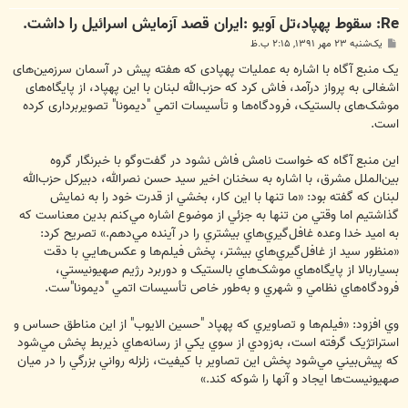
Re: سقوط پهپاد،تل آویو :ایران قصد آزمایش اسرائیل را داشت.
پ
یک‌شنبه ۲۳ مهر ۱۳۹۱, ۲:۱۵ ب.ظ
س
ت
یک منبع آگاه با اشاره به عمليات پهپادی که هفته پیش در آسمان سرزمین‌های
اشغالی به پرواز درآمد، فاش کرد که حزب‌الله لبنان با اين پهپاد، از پايگاه‌های
موشک‌های بالستیک، فرودگاه‌ها و تأسيسات اتمي "دیمونا" تصویربرداری کرده
است.
اين منبع آگاه که خواست نامش فاش نشود در گفت‌وگو با خبرنگار گروه
بین‌الملل مشرق، با اشاره به سخنان اخير سيد حسن نصرالله، دبيرکل حزب‌الله
لبنان که گفته بود: «ما تنها با اين کار، بخشي از قدرت خود را به نمايش
گذاشتيم اما وقتي من تنها به جزئي از موضوع اشاره مي‌کنم بدين معناست که
به اميد خدا وعده غافل‌گيري‌هاي بيشتري را در آينده مي‌دهم.» تصريح کرد:
«منظور سيد از غافل‌گيري‌هاي بيشتر، پخش فيلم‌ها و عکس‌هايي با دقت
بسياربالا از پايگاه‌هاي موشک‌هاي بالستيک و دوربرد رژيم صهيونيستي،
فرودگاه‌هاي نظامي و شهري و به‌طور خاص تأسيسات اتمي "ديمونا"ست.
وي افزود: «فيلم‌ها و تصاويري که پهپاد "حسين الايوب" از اين مناطق حساس و
استراتژيک گرفته است، به‌زودي از سوي يکي از رسانه‌هاي ذيربط پخش مي‌شود
که پيش‌بيني مي‌شود پخش اين تصاوير با کيفيت، زلزله رواني بزرگي را در ميان
صهيونيست‌ها ايجاد و آنها را شوکه کند.»