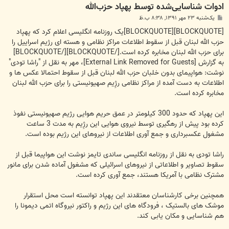
ادوات شناسایی‌شده توسط پهپاد حزب‌الله
پ
یک‌شنبه ۲۳ مهر ۱۳۹۱, ۸:۳۸ ب.ظ
س
ت
[BLOCKQUOTE][BLOCKQUOTE]یک روزنامه انگلیسی اعلام کرد که پهپاد
حزب الله لبنان قبل از سقوط اطلاعات مراکز نظامی و هسته ای رژیم اسراییل را
برای حزب الله لبنان مخابره کرده است.[/BLOCKQUOTE][/BLOCKQUOTE]
به گزارش
[External Link Removed for Guests]
، مهر به نقل از "راشا تودی"
نوشت: هواپیمای بدون خلبان حزب الله لبنان قبل از سقوط احتمالا عکس ها و
اطلاعات به دست آمده از مراکز نظامی رژِیم صهیونیستی را برای حزب الله لبنان
مخابره کرده است.
این پهپاد که حدود 300 کیلومتر در عمق حریم هوایی رژیم صهیونیستی نفوذ
کرده بود پیش از رهگیری توسط نیروی هوایی این رژِیم به مدت 3 ساعت
مشغول عکسبرداری و جمع آوری اطلاعات از نیروهای این رژیم بوده است.
راشا تودی به نقل از روزنامه انگلیسی ساندی تایمز نوشت این هواپیما قبل از
سقوط تصاویر و اطلاعاتی از نیروهای اسرائیلی که مشغول آماده شدن برای مانور
مشترک نظامی با آمریکا هستند، جمع آوری کرده است.
همچنین برخی کارشناسان معتقدند این پهپاد توانسته است محل استقرار
موشک های بالستیک ، فرودگاه های این رژیم و راکتور نیروگاه اتمی دیمونا را
هم شناسایی و مکان یابی کند.