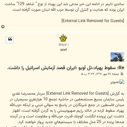
ساندی تایمز در ادامه این خبر مدعی شد این پهباد از نوع " شاهد 129" ساخت
ایران بوده که هدایت و کنترل آن توسط حزب الله لبنان صورت گرفته است.
[External Link Removed for Guests]
ب
ا
ل
ا
Major I
zzvf
Re: سقوط پهپاد،تل آویو :ایران قصد آزمایش اسرائیل را داشت.
پ
جمعه ۲۸ مهر ۱۳۹۱, ۳:۲۲ ب.ظ
س
ت
به گزارش
[External Link Removed for Guests]
سردار محمدرضا نقدي
رئيس سازمان بسيج مستضعفين در حاشيه تجمع 10 هزارنفري بسيجيان در
ميدان فلسطين در جمع خبرنگاران در پاسخ به سوالي مبني بر اينكه حزب‌الله
پهپاد سقوط كرده در خاك رژيم صهيونيستي را به گردن گرفته است، اظهار
داشت:‌ اين پرونده انگشت كوچك قدرت حزب‌الله و مقاومت است و در آينده
صدها پرنده در 25 مدل مختلف با سيستم‌هاي جديد پرواز خواهند كرد.