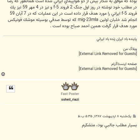
بوده كه موفق به شكار بيش از دو هواپيماي ايراني شده است همانطور كه رضا
در مطلب خود نوشته در روز اول جنگ 2 فروند f-5 و نيز در 4 مهر 59 نيز يك
فروند f-5 ايراني را مورد هدف قرار داده است در اين عمليات كه در 7 آبان 59
انجام شد خلبان اولين mig-23mla كه توسط صدقي بوسيله موشك فونيكس
مورد هدف قرار گرفت همين احمد صباح بوده است .
پاينده باد ايران زنده باد ايراني
وبلاگ من
[External Link Removed for Guests]
صفحه اینستاگرام
[External Link Removed for Guests]
ب
ا
ل
ا
Fast Poster
soheil_riazi
پ
یک‌شنبه ۸ اردیبهشت ۱۳۸۷, ۵:۳۵ ب.ظ
س
ت
بسيار مطلب جالبي بود، متشکرم