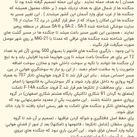
همدان ) به هدف حمله نمايند . براي اين حمله تصميم گرفته شده بود تا
جنگنده ها از شمال عراق به هدف نزديك شوند ( بر خلاف معمول هميشه كه
جنگنده ها از غرب عراق وارد آسمان اين كشور ميشدند ) . اين تغيير مسير به
جنگنده ها اين امكان را ميداد كه از خطر قرار گرفتن در برد 12 سايت از 16
سايت موشكي شناخته شده SA-2 ، SA-3 و SA-6 مستقر در منطقه پرهيز
نمايند ، همچنين اين تغيير مسير باعث ميشد تا جنگنده ها در مسير گشت هاي
هوايي شناخته شده جنگنده هاي عراقي كه عمدتا با MiG-21 بر روي شهر موصل
صورت ميگرفت قرار نگيرند .
با اين وجود ، بارگيري جنگنده هاي فانتوم با بمبهاي 500 پوندي (آن ةم به تعداد
12 تير براي هر جنگنده) باعث ميشد تا وزن هواپيما شديدا افزايش يابد و به تبع
آن جنگنده ها نتوانند با تكيه بر سوخت داخلي خود و مخازن سوخت اضافه
ماموريت را به سلامت انجام دهند ، از اين رو نياز به سوختگيري هوايي در بين
مسير احساس ميشد . بنابر اين قرار شد تا 2 فروند هواپيماي تانكر 707 به همراه
گروه پروازي به داخل عراق وارد شوند و كار سوخترساني به فانتومها را انجام
دهند . براي محافظت از تانكرها هم قرار شد 2 فروند جنگنده F-14A تامكت
(متعلق به گردان 81 شكاري تاكتيكي پايگاه هشتم شكاري اصفهان) در گروه
پروازي حضور داشته باشند . اين ماموريت يكي از معدود ماموريتهايي بود كه
هواپيماهاي تانكر و جنگنده هاي تامكت به طور رسمي اجازه يافتند تا وارد خاك
عراق شوند.
براي حفظ اصل غافلگيري و شوكه كردن عراقيها ، تصميم بر آن شد تا گروه
پروازي سلطان (شامل تانكرها ، فانتومها و تامكتها) بعد از عبور از فضاي هوايي
تركيه وارد آسمان عراق شوند . اين آخرين باري نبود كه جنگنده هاي نيروي
هوايي از آسمان تركيه استفاده ميكردند .