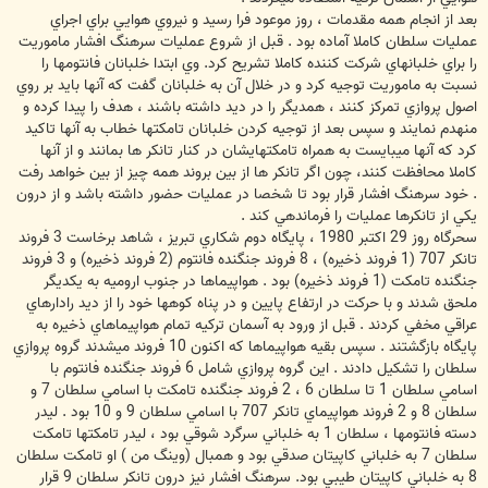
بعد از انجام همه مقدمات ، روز موعود فرا رسيد و نيروي هوايي براي اجراي
عمليات سلطان كاملا آماده بود . قبل از شروع عمليات سرهنگ افشار ماموريت
را براي خلبانهاي شركت كننده كاملا تشريح كرد. وي ابتدا خلبانان فانتومها را
نسبت به ماموريت توجيه كرد و در خلال آن به خلبانان گفت كه آنها بايد بر روي
اصول پروازي تمركز كنند ، همديگر را در ديد داشته باشند ، هدف را پيدا كرده و
منهدم نمايند و سپس بعد از توجيه كردن خلبانان تامكتها خطاب به آنها تاكيد
كرد كه آنها ميبايست به همراه تامكتهايشان در كنار تانكر ها بمانند و از آنها
كاملا محافظت كنند، چون اگر تانكر ها از بين بروند همه چيز از بين خواهد رفت
. خود سرهنگ افشار قرار بود تا شخصا در عمليات حضور داشته باشد و از درون
يكي از تانكرها عمليات را فرماندهي كند .
سحرگاه روز 29 اكتبر 1980 ، پايگاه دوم شكاري تبريز ، شاهد برخاست 3 فروند
تانكر 707 (1 فروند ذخيره) ، 8 فروند جنگنده فانتوم (2 فروند ذخيره) و 3 فروند
جنگنده تامكت (1 فروند ذخيره) بود . هواپيماها در جنوب اروميه به يكديگر
ملحق شدند و با حركت در ارتفاع پايين و در پناه كوهها خود را از ديد رادارهاي
عراقي مخفي كردند . قبل از ورود به آسمان تركيه تمام هواپيماهاي ذخيره به
پايگاه بازگشتند . سپس بقيه هواپيماها كه اكنون 10 فروند ميشدند گروه پروازي
سلطان را تشكيل دادند . اين گروه پروازي شامل 6 فروند جنگنده فانتوم با
اسامي سلطان 1 تا سلطان 6 ، 2 فروند جنگنده تامكت با اسامي سلطان 7 و
سلطان 8 و 2 فروند هواپيماي تانكر 707 با اسامي سلطان 9 و 10 بود . ليدر
دسته فانتومها ، سلطان 1 به خلباني سرگرد شوقي بود ، ليدر تامكتها تامكت
سلطان 7 به خلباني كاپيتان صدقي بود و همبال (وينگ من ) او تامكت سلطان
8 به خلباني كاپيتان طيبي بود. سرهنگ افشار نيز درون تانكر سلطان 9 قرار