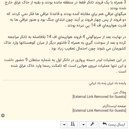
3 همراه با يک فروند تانکر فقط در منطقه مانده بودند و بقيه از خاک عراق خارج
شده بودند .
ميگهاي عراقي هم براي مقابله آمده بودند و قاعدتا عراقي ها فکر نمي کردند که
دو فروند از پس چهار فروند بر آيند چون ابتداي جنگ بود و هنوز عراقي ها به
قدرت هواپيماي اف 14 پي نبرده بودند .
در نهايت بعد از سرنوگوني 4 فروند هواپيماي اف 14 بلافاصله به تانکر مراجعه
کرده و بعد از سوخت گيري به همراه 2 فانتوم ديگر از ميان کوهستانها وارد خاک
کشورمان مي شوند چون احتمال تعقيب زياد بود .
در این عملیات لیدر دسته پروازی در تانکر اول به شماره سلطان 9 حضور داشت
و این تنها عملیات نیروی هوایی است که تامکت رسما وارد خاک عراق شده
است .
پاينده باد ايران زنده باد ايراني
وبلاگ من
[External Link Removed for Guests]
صفحه اینستاگرام
[External Link Removed for Guests]
ب
ا
ارسال پست
ل