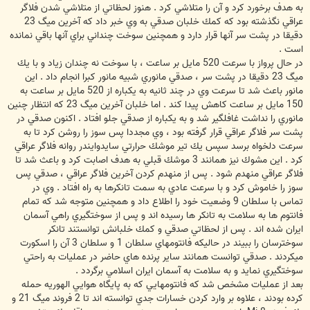
به هدف برخورد كرد و آن را متلاشي كرد . هنوز لحظاتي از متلاشي شدن فلاگر
عراقي نگذشته بود كه كمك خلبان صدقي به وي خبر داد كه آخرين ميگ 23
دقيقا در پشت سر آنها قرار دارد و همچنين سوخت چنداني براي آنها باقي نمانده
است .
در حال پرواز با سرعت 520 مايل بر ساعت ، با سوخت نه چندان زياد و با يك
ميگ 23 دقيقا در پشت سر ، صدقي مانوري شبيه مانور كبرا انجام داد . اين
مانور باعث شد تا سرعت وي در چند ثانيه به يكباره از 520 مايل بر ساعت به
150 مايل بر ساعت كاهش پيدا كند . اما خلبان آخرين ميگ 23 كه انتظار چنين
مانوري را نداشت غافلگير شد و به يكباره از صدقي جلو افتاد . اكنون صدقي در
پشت سر فلاگر عراقي قرار گرفته بود ، وي مجددا پس سوز را روشن كرد تا به
سرعت دلخواه برسد سپس يك تير موشك حرارتي سايدوايندر روانه فلاگر عراقي
كرد . اين مشوك نيز همانند 3 موشك قبلي به هدف اصابت كرد و باعث شد تا
فلاگر عراقي منهدم شود . پس از منهدم كردن آخرين فلاگر عراقي ، صدقي پس
سوز را خاموش كرد و با سرعت عادي به سمت تانكرها به راه افتاد . وي در
تماس با سلطان 9 وضعيت خود را اطلاع داد و همچنين متوجه شد كه تمام
فانتوم ها به سلامت به تانكر ها رسيده اند و پس از سوختگيري راهي آسمان
ايران شده اند . پس از لحظاتي صدقي و كمك خلبانش توانستند تانكر
سوخترسان را ببيند در حاليكه فانتومهاي سلطان 1 و سلطان 3 آن را اسكورت
ميكردند . صدقي توانست همانند ساير پرنده هاي حاضر در عمليات به راحتي
سوختگيري نمايد و به سلامت به آسمان ايران اسلامي برگردد .
بعد از عمليات مشخص شد كه فانتومهايي كه به پايگاه هوايي الهوريه حمله
كرده بودند ، علاوه بر وارد كردن خسارات جدي توانسته اند تا 2 فروند ميگ 21 و