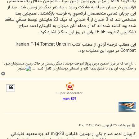
يك فروند Mi-8 را نيز بر روي زمين از بين ببرند . همچنين حداقل يك متخصص
فرانسوي در جريان حمله به هلاكت رسيد و يك نفر ديگر نيز زخمي شد . بعد از
اين جريان تمامي متخصصان فرانسوي به فرانسه بازگشتند . همچنين بعدا
مشخص شد كه 3 خلبان از 4 خلباني كه ميگ 23 هايشان توسط صدقي ساقط
شده بود كشته شده اند كه از جمله آنان ميتوان به كاپيتان احمد صباح
(شكارچي 2 فروند F-5E ايراني در روز اول جنگ) اشاره كرد .
اين مطلب ترجمه آزادي از مطلب كتاب Iranian F-14 Tomcat Units in
Combat در مورد اين عمليات بود.
...آن ها که بر فراز آسمان درس پرواز آموخته بودند ، دیگر زیستن بر خاک زمین میسرشان نبود
و جنگ بهانه ای بود تا مشق نیمه کاره ی آسمانی بودنشان را کامل کنند ....
ب
ا
ل
ا
Super Moderator
moh-597
پ
چهارشنبه ۲۹ فروردین ۱۳۸۶, ۲:۱۶ ب.ظ
س
ت
كاپيتان احمد صباح يكي از بهترين خلبانان mig-23 كه جزء معدود خلباناني