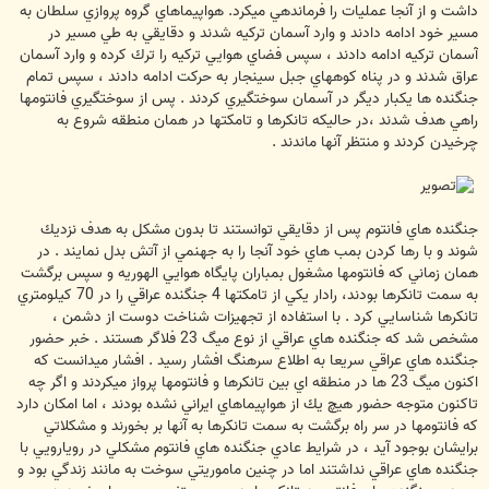
داشت و از آنجا عمليات را فرماندهي ميكرد. هواپيماهاي گروه پروازي سلطان به
مسير خود ادامه دادند و وارد آسمان تركيه شدند و دقايقي به طي مسير در
آسمان تركيه ادامه دادند ، سپس فضاي هوايي تركيه را ترك كرده و وارد آسمان
عراق شدند و در پناه كوههاي جبل سينجار به حركت ادامه دادند ، سپس تمام
جنگنده ها يكبار ديگر در آسمان سوختگيري كردند . پس از سوختگيري فانتومها
راهي هدف شدند ،در حاليكه تانكرها و تامكتها در همان منطقه شروع به
چرخيدن كردند و منتظر آنها ماندند .
جنگنده هاي فانتوم پس از دقايقي توانستند تا بدون مشكل به هدف نزديك
شوند و با رها كردن بمب هاي خود آنجا را به جهنمي از آتش بدل نمايند . در
همان زماني كه فانتومها مشغول بمباران پايگاه هوايي الهوريه و سپس برگشت
به سمت تانكرها بودند، رادار يكي از تامكتها 4 جنگنده عراقي را در 70 كيلومتري
تانكرها شناسايي كرد . با استفاده از تجهيزات شناخت دوست از دشمن ،
مشخص شد كه جنگنده هاي عراقي از نوع ميگ 23 فلاگر هستند . خبر حضور
جنگنده هاي عراقي سريعا به اطلاع سرهنگ افشار رسيد . افشار ميدانست كه
اكنون ميگ 23 ها در منطقه اي بين تانكرها و فانتومها پرواز ميكردند و اگر چه
تاكنون متوجه حضور هيچ يك از هواپيماهاي ايراني نشده بودند ، اما امكان دارد
كه فانتومها در سر راه برگشت به سمت تانكرها به آنها بر بخورند و مشكلاتي
برايشان بوجود آيد ، در شرايط عادي جنگنده هاي فانتوم مشكلي در رويارويي با
جنگنده هاي عراقي نداشتند اما در چنين ماموريتي سوخت به مانند زندگي بود و