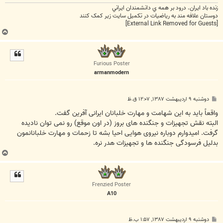
زنده باد ايران. درود بر همه ي دانشمندان ايراني
دوستان علافه مند به ریاضیات در تکمیل سایت زیر کمک کنند
[External Link Removed for Guests]
ب
ا
ل
ا
Furious Poster
armanmodern
پ
دوشنبه ۹ اردیبهشت ۱۳۸۷, ۱۲:۰۷ ق.ظ
س
ت
واقعاً باید به این شهامت و مهارت خلبانان ایرانی آفرین گفت.
البته نقش تجهیزات و جنگنده های بروز (در اون موقع) رو نمی توان نادیده
گرفت. امیدوارم دوباره نیروی هوایی احیا بشه تا زحمات و مهارت خلبانانمون
بدلیل فرسودگی جنگنده ها و تجهیزات هدر نره.
ب
ا
ل
ا
Frenzied Poster
A10
پ
دوشنبه ۹ اردیبهشت ۱۳۸۷, ۱:۵۷ ب.ظ