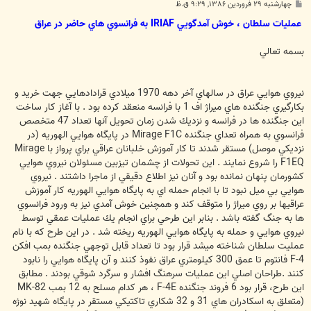
پ
چهارشنبه ۲۹ فروردین ۱۳۸۶, ۹:۲۹ ق.ظ
س
ت
ع
م
ل
ي
ا
ت
س
ل
ط
ا
ن
،
خ
و
ش
آ
م
د
گ
و
ي
ي
F
A
I
R
I
ب
ه
ف
ر
ا
ن
س
و
ي
ه
ا
ي
ح
ا
ض
ر
د
ر
ع
ر
ا
ق
بسمه تعالي
نيروي هوايي عراق در سالهاي آخر دهه 1970 ميلادي قرادادهايي جهت خريد و
بكارگيري جنگنده هاي ميراژ اف 1 با فرانسه منعقد كرده بود . با آغاز كار ساخت
اين جنگنده ها در فرانسه و نزديك شدن زمان تحويل آنها تعداد 47 متخصص
فرانسوي به همراه تعداي جنگنده Mirage F1C در پايگاه هوايي الهوريه (در
نزديكي موصل) مستقر شدند تا كار آموزش خلبانان عراقي براي پرواز با Mirage
F1EQ را شروع نمايند . اين تحولات از چشمان تيزبين مسئولان نيروي هوايي
كشورمان پنهان نمانده بود و آنان نيز اطلاع دقيقي از ماجرا داشتند . نيروي
هوايي بي ميل نبود تا با انجام حمله اي به پايگاه هوايي الهوريه كار آموزش
عراقيها بر روي ميراژ را متوقف كند و همچنين خوش آمدي نيز به ورود فرانسوي
ها به جنگ گفته باشد . بنابر اين طرحي براي انجام يك عمليات عمقي توسط
نيروي هوايي و حمله به پايگاه هوايي الهوريه ريخته شد . در اين طرح كه با نام
عمليت سلطان شناخته ميشد قرار بود تا تعداد قابل توجهي جنگنده بمب افكن
F-4 فانتوم تا عمق 300 كيلومتري عراق نفوذ كنند و آن پايگاه هوايي را نابود
كنند .طراحان اصلي اين عمليات سرهنگ افشار و سرگرد شوقي بودند . مطابق
اين طرح، قرار بود 6 فروند جنگنده F-4E ، هر كدام مسلح به 12 بمب MK-82
(متعلق به اسكادران هاي 31 و 32 شكاري تاكتيكي مستقر در پايگاه شهيد نوژه