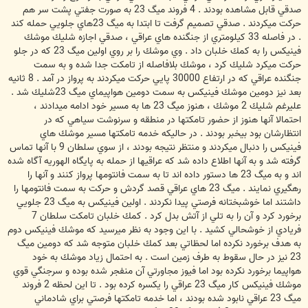
صدقي قابل مشاهده بودند . 4 فروند ميگ 23 به صورت جفتي پشت سر هم
حركت ميكردند . صدقي تصميم گرفت تا ابتدا به ميگ 23هاي جلويي حمله كند
. در فاصله 33 كيلومتري از جنگنده هاي عراقي ، صدقي اجازه شليك موشك
فينيكس را به كمك خلبان داد . وي موشك را بر روي اولين ميگ 23 كه در جلو
حركت ميكرد شليك كرد ، موشك بلافاصله از تامكت جدا شده و به سمت
جنگنده عراقي كه در ارتفاع 30000 پايي حركت ميكردند به پرواز در آمد . 8 ثانيه
بعد نيز دومين موشك فينيكس به سمت دومين هواپيماي ميگ 23شليك شد .
عليرغم شليك 2 موشك ، هنوز ميگ 23 ها به مسير خود ادامه ميدادند ،
احتمالا آنها هنوز از حضور تامكتها در منطقه و سرنوشت سياهي كه در
انتظارشان بود بيخبر بودند . در حاليكه خدمه تامكتها مسير موشك هاي
فينيكس را دنبال ميكردند و منتظر نتيجه بودند ، از سوي سلطان 9 با آنها تماس
گرفته شد و به آنها اطلاع داده شد كه عراقيها از حمله به پايگاه الهوريه آگاه شده
اند و به ميگ 23 ها دستور داده اند تا به سمت فانتومها پرواز كنند و آنها را
رهگيري نمايند . ميگ 23 هاي عراقي قصد گردش و حركت به سمت فانتومها را
داشتند اما خوشبختانه فرصتي پيدا نكردند . اولين فينيكس به ميگ 23 جلويي
برخورد كرد و آن را به تلي از آتش بدل كرد . كمك خلبان تامكت سلطان 7
فريادي از خوشحالي كشيد . با اين وجود به نظر ميرسيد كه موشك فينيكس دوم
به هدف برخورد نكرده اما لحظاتي بعد كمك خلبان متوجه شد كه دومين ميگ
23 نيز در حال سقوط به طرف زمين است . به احتمال زياد موشك به خود
هواپيما برخورد نكرده بود اما فيوز مجاورتي آن منفجر شده بوده و سرجنگي قوي
موشك فينيكس كار ميگ 23 عراقي را يكسره كرده بود . تا اين لحظه 2 فروند
ميگ 23 عراقي نابود شده بودند ، اما خدمه تامكتها فرصتي براي شادماني