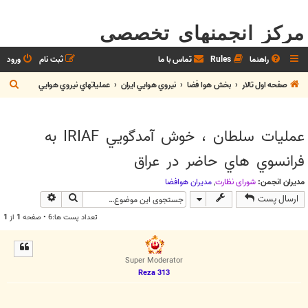
مرکز انجمنهای تخصصی
راهنما
Rules
تماس با ما
ثبت نام
ورود
ج
صفحه اول تالار
بخش هوا فضا
نيروي هوايي ايران
عملیاتهاي نيروي هوايي
س
ت
عمليات سلطان ، خوش آمدگويي IRIAF به
ج
فرانسوي هاي حاضر در عراق
و
مدیران انجمن:
شوراي نظارت
,
مديران هوافضا
جستجو
جستجوی پیش
ارسال پست
تعداد پست ها:6 • صفحه
1
از
1
Super Moderator
Reza 313