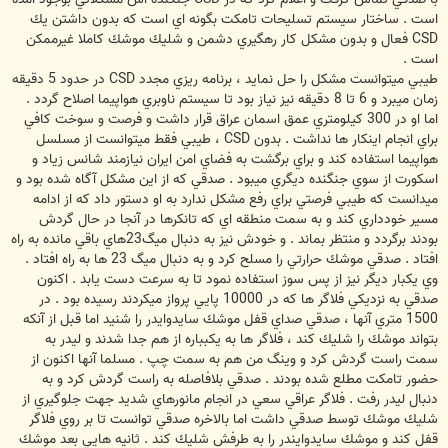
است . ساختار سيستم تسليحات تامكت بگونه اي است كه بدون داشتن يك
CSD فعال و بدون مشكل كار رهگيري دشمن و شليك موشك كاملا غيرممكن
است .
طيبي ميتوانست مشكل را حل نمايد ، برنامه ريزي مجدد CSD در حدود 5 دقيقه
زمان ميبرد و 6 تا 8 دقيقه نيز نياز بود تا سيستم ناوبري هواپيما اصلاح گردد .
اما او در 300 كيلومتري عمق اسمان عراق قرار داشت و فرصت و سوخت كافي
براي انجام اينكار ها نداشت . بدون CSD ، طيبي فقط ميتوانست از مسلسل
هواپيما استفاده كند و براي برگشت به فضاي امن ايران نيازمند شانس زياد و
اسكورت از سوي جنگنده ديگري ميبود . صدقي كه از اين مشكل آگاه شده بود و
ميدانست كه طيبي فرصتي براي رفع مشكل ندارد به او دستور داد كه از ادامه
مسير خودداري كند و به سمت منطقه اي كه تانكرها در آنجا در حال گردش
بودند برگردد و منتظر بماند . و خودش نيز به دنبال ميگ23هاي باقي مانده به راه
افتاد . صدقي موشك حرارتي را مسلح كرد و به دنبال ميگ 23 ها به راه افتاد .
وي يكبار ديگر نيز از پس سوز استفاده نمود تا به سرعت دست يابد . اكنون
صدقي به نزديكي فلاگر ها كه در 10000 پايي پرواز ميكردند رسيده بود . در
1500 متري آنها ، صدقي صداي قفل موشك سايدوايدر را شنيد اما قبل از آنكه
بتواند موشك را شليك كند ، فلاگر ها به يكبباره از هم جدا شدند و ليدر به
سمت راست گردش كرد و وينگ من هم به سمت چپ . مسلما آنها اكنون از
حضور تامكت مطلع شده بودند . صدقي بلافاصله به راست گردش كرد و به
دنبال ليدر رفت . فلاگر عراقي سعي در انجام مانورهاي شديد جهت جلوگيري از
شليك موشك توسط صدقي داشت اما بالاخره صدقي توانست تا بر روي فلاگر
قفل كند و موشك سايدوايندر را به طرفش شليك كند . ثانيه هايي بعد موشك