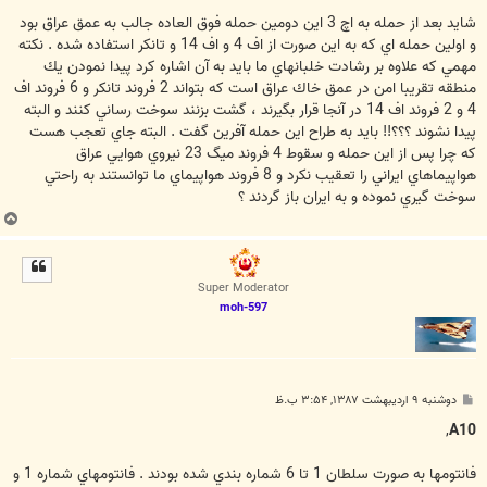
س
ت
شايد بعد از حمله به اچ 3 اين دومين حمله فوق العاده جالب به عمق عراق بود
و اولين حمله اي كه به اين صورت از اف 4 و اف 14 و تانكر استفاده شده . نكته
مهمي كه علاوه بر رشادت خلبانهاي ما بايد به آن اشاره كرد پيدا نمودن يك
منطقه تقريبا امن در عمق خاك عراق است كه بتواند 2 فروند تانكر و 6 فروند اف
4 و 2 فروند اف 14 در آنجا قرار بگيرند ، گشت بزنند سوخت رساني كنند و البته
پيدا نشوند ؟؟؟!! بايد به طراح اين حمله آفرين گفت . البته جاي تعجب هست
كه چرا پس از اين حمله و سقوط 4 فروند ميگ 23 نيروي هوايي عراق
هواپيماهاي ايراني را تعقيب نكرد و 8 فروند هواپيماي ما توانستند به راحتي
سوخت گيري نموده و به ايران باز گردند ؟
ب
ا
ل
ا
Super Moderator
moh-597
پ
دوشنبه ۹ اردیبهشت ۱۳۸۷, ۳:۵۴ ب.ظ
س
ت
,
A10
فانتومها به صورت سلطان 1 تا 6 شماره بندي شده بودند . فانتومهاي شماره 1 و