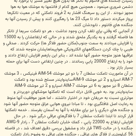
رسيدن جنگنده هاي فانتوم به تانكر ها بدون هيچ تغيير مسير يا برخورد به
دشمن ضروري مينمود ، همچنين هيچ كدام از فانتمها به موشك هوا به هوا
مجهز نبودند . از اين رو سرهنگ افشار به 2 فروند تامكتي كه در معيت تانكرها
پرواز ميكردند دستور داد تا ميگ 23 ها را رهگيري كنند و پيش از رسيدن آنها به
جنگنده هاي فانتوم ، نابودشان كنند.
از آنجايي كه وقتي براي تلف كردن وجود نداشت ، هر دو تامكت سريعا از تانكر
ها فاصله گرفتند و به يكديگر ملحق شدند و در حالي كه ارتفاعشان را به 15000
پا افزايش ميدادند به سمت جنوب(مكان حضور فلاگر ها) حركت كردند . صدقي و
طيبي با چك كردن دستگاههاي الكترونيكي هواپيماهايشان متوجه شدند كه
عراقيها هنوز متوجه حضور آنها نشده اند ، بنابر اين بازهم افزايش ارتفاع دادند و
خود را به ارتفاع 20000 پايي رساندند . در چنين ارتفاعي دست آنها براي حمله
بسيار بازتر بود .
در آن ماموريت تامكت سلطان 7 با دو تير موشك AIM-54 فينيكس ، 3 موشك
AIM-7 اسپارو و 2 تير موشك AIM-9‌سايدوايندر مسلح شده بود و تامكت
سلطان 8 نيز مجهز به 6 تير موشك AIM-7 اسپارو و 2 تير موشك AIM-9
سايدوايندر بود .به خوبي قابل درك است كه تامكتها موشكهاي دوربردتر و
موثرتري نسبت به حريفان خود در اختيار داشتند ، اما هنوز موفقيت آنها منوط
به رعايت اصل غافلگيري بود ، تا مبادا نيروي هوايي عراق متوجه حضور آنها شود
و جنگنده هاي ديگري را نيز براي مقابله با آنها به آسمان بفرستد . خدمه تامكتها
قرار كردند تا ابتدا تامكت سلطان 7 با فلاگرهاي عراقي درگير شود . در حال
افزايش ارتفاع به 22000 پايي ، كمك خلبان تامكت سلطان 7 ، رادار AWG-9
جنگنده را در حالت TWS قرار داد و مشغول بررسي دقيق اهداف شد ، در فاصله
56 كيلومتري از فلاگر هاي عراقي ، جنگنده هاي عراقي به وضوح رادار تامكت