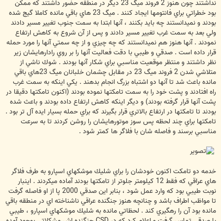
نداشتند چون هنوز 2 فروند ميگ 23 ديگر در منطقه حضور داشتند كه ممكن
بود خطراتي براي فانتومها ايجاد كنند . ميگ 23 هاي باقي مانده كاملا گيج شده
بودند و نميدانستند چه بايد بكنند ، آنها ابتدا به سمت جنوب تغيير مسير دادند
ولي بعد به سمت غرب تغيير مسير دادند و پس از آن شروع به كاهش ارتفاع
نمودند . آنها هنوز هم نميدانستند كه چه چيزي و از چه سمتي آنها را مورد حمله
قرار داده است . صدقي و طيبي با دقت فعاليت آنها را بر روي رادارهايشان زير
نظر داشتند و منتظر موقعيت مناسبي براي شكار آنها بودند . شوك ناشي از
متلاشي شدن 2 فروند ميگ 23 در مقابل چشمان خلبانان ميگ 23هاي باقي
مانده باعث شد تا آنها دو اشتباه بزرگ انجام بدهند . يكي اينكه به سمت غرب
راه افتادند و پشت خود را به سمت تامكتها نموده بودند (اكنون تامكتها دقيقا در
پشت آنها قرار گرفته بودند) و ديگر اينكه كاهش ارتفاع داده بودند و باعث شده
بودند تا تامكتها در ارتفاع بالاتري قرار بگيرند كه براي حمله بسيار ايده آل تر بود .
تامكتها براي چند لحظه پس سوز موتورهايشان را روشن كردند تا به سرعت
مناسبي برسند و فاصله شان با فلاگر ها كمتر شود .
خدمه دو تامكت اكنون خودشان را براي شليك موشكهاي اسپارو به طرف فلاگر
هاي عراقي كه فقط 12 كيلومتر جلوتر از تامكتها بودند آماده ميكردند . اينبار
نوبت طيبي بود كه وارد عمل شود ، بنابر اين صدقي 2000 پا از او فاصله گرفت
تا مواظب اطراف باشد و چنانچه هنوز جنگنده عراقي ناشناخته اي در منطقه باقي
مانده بود آن را رهگيري كند . لحظاتي مانده به شليك موشكهاي اسپارو ‏، طيبي
با صدقي تماس گرفت و اعلام كرد كه در CSD جنگنده اش مشكلاتي بوجود آمده