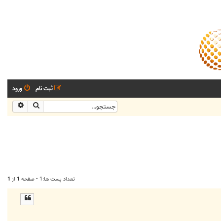
ثبت نام
ورود
جستجو
جستجو
تعداد پست ها:1 • صفحه
1
از
1