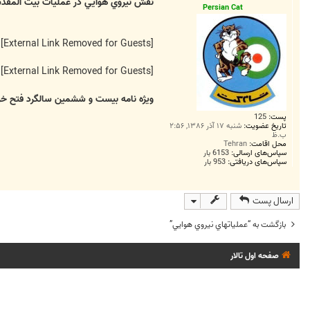
ت
نقش نيروي هوايي در عمليات بيت المق
Persian Cat
[External Link Removed for Guests]
[External Link Removed for Guests]
ویژه نامه بیست و ششمین سالگرد فتح خرمش
پست:
125
تاریخ عضویت:
شنبه ۱۷ آذر ۱۳۸۶, ۲:۵۶
ب.ظ
محل اقامت:
Tehran
سپاس‌های ارسالی:
6153 بار
سپاس‌های دریافتی:
953 بار
ارسال پست
بازگشت به “عملیاتهاي نيروي هوايي”
صفحه اول تالار