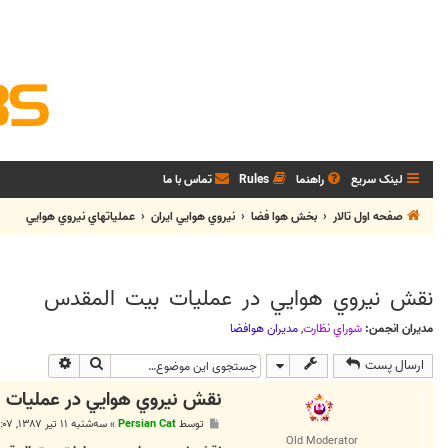
لینک سریع
راهنما
Rules
تماس با ما
صفحه اول تالار
بخش هوا فضا
نيروي هوايي ايران
عملیاتهاي نيروي هوايي
نقش نيروي هوايي در عمليات بيت المقدس
مدیران انجمن:
شوراي نظارت
,
مديران هوافضا
جستجو
جستجوی پی
ارسال پست
نقش نيروي هوايي در عمليات 
پ
توسط
Persian Cat
»
سه‌شنبه ۱۱ تیر ۱۳۸۷, ۷:۰۷ ق.ظ
س
Old Moderator