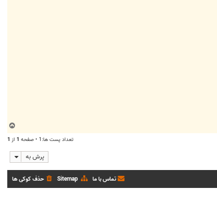
ب
ا
تعداد پست ها:1 • صفحه
1
از
1
ل
ا
پرش به
تماس با ما
Sitemap
حذف کوکی ها