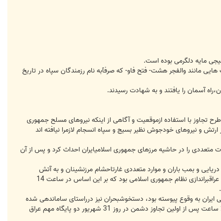
یجی مایه دلگرمی بوده است.
ایی مانند والفجر هشت- فتح فاو- که صرفآبه نام رزمندگان سپاه در تاریخ
ب به منظور اجرای طرح تجاوز با استفاده ازموقعیت و آگاهی از اینکه نیروهای مسلح جمهوری
 ارتش و نیروهای خودجوش نظیر بسیج و سپاه انسجام لازمرا نیافته اند
 متعددی را در حاشیه مرزهای جمهوری اسلامیایران احداث کرد و پس از آن
گ قرن گفت: تا آغاز جنگ رسمی جمعا336 بار تجاوز زمینی ، هوایی ، دریایی و بمب باران و موارد متعددی غارتاحشام مرزنشینان و به آتش
کشیده شدن خطوط لوله های نفتی ایران توسطمزودوران بعثی به ثبت رسیده است. لذا می توان گفت هدف صدام حاکم وقت عراقبراندازی نظام جمهوری اسلامی بود که بر این اساس در ساعت 14
ی ایران به وقوع پیوسته بود، دستخوشبحران نیز درراستای ساماندهی شده
بودند. علی رغم محدودیت های فوق العادهگسترده متاثر از حذف اقتصادی و تحریم های نظامی بنا به دستور فرماندهی وقت2 ساعت پس از اولین تجاوز دشمن در روز 31 شهریور دو پایگاه مهم عراق