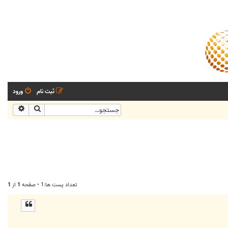
ثبت نام
ورود
جستجو
جستجو
تعداد پست ها:1 • صفحه
1
از
1