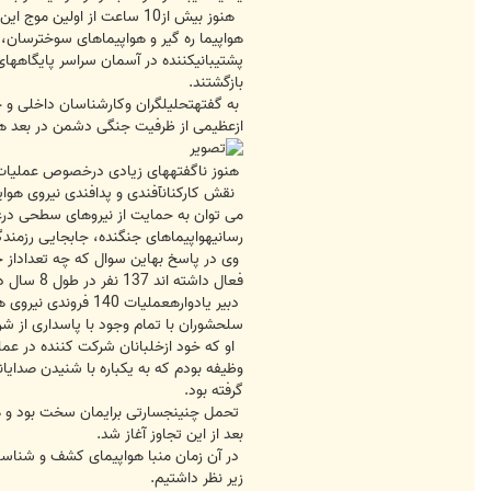
بازگشتند.
به گفتهتحلیلگران وکارشناسان داخلی و 
ازعظیمی از ظرفیت جنگی دشمن در بعد هوا
هنوز ناگفتههای زیادی درخصوص عملیات همیشه جاوید 140 فروندی وجود دارد که پژوهشگران ،محققان و نویسندگان ما سرگرم 
نقش کارکنانآفندی و پدافندی نیروی هو
می توان به حمایت از نیروهای سطحی درع
رسانیهواپیماهای جنگنده، جابجایی رزمندگان واعزام نیروبه جبهه های
فعال داشته اند 137 نفر در طول 8 سال دفاعمقدس و در روزهای پرتنش جنگ ودرعملیات های مختلف به درجه رفیع شهادت نائلشدند وبیش از 43 نفر رنج سالهای اسارت را سپری نموده اند.
سلحشوران با تمام وجود با پاسداری از شرف
او که خود ازخلبانان شرکت کننده در عمل
وظیفه بودم که به یکباره با شنیدن صدایان
گرفته بود.
تحمل چنینجسارتی برایمان سخت بود و همه
بعد از این تجاوز آغاز شد.
در آن زمان منبا هواپیمای کشف و شناسا
زیر نظر داشتیم.