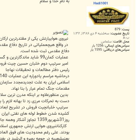
ت
به نام خدا و سلام
Hadi1001
پست:
879
تاریخ عضویت:
سه‌شنبه ۴ دی ۱۳۸۶, ۱:۳۲
ب.ظ
نیروی هواییارتش یکی از مقتدرترین ارک
محل اقامت:
سلماس
در واقع هیچعملیاتی در تاریخ دفاع مقدس
سپاس‌های ارسالی:
1256 بار
سپاس‌های دریافتی:
1595 بار
دفاع مقدس ثبت شده است.
عملیات کمان99 شاید ماندگارترین و گسترده ترین عملیات این نیرو باشد و خلبانانی کهبسیاری شان در همان لاجوردی آسمان،راه آسمان را یافتند و به شهادت رسیدند.
امیر سرتیپ دوم خلبان حسین چیت فر
رئیس دفتر مطالعات و تحقیقات نهاجا
اسلامی ایران به علت تجدیدمجدد سازمان و
مقدمات جنگ تمام عیار را بنا نهاد.
بدین منظورعلاوه بر اینکه مدرن ترین س
دست به تحرکات مرزی زد تا بهانه لازم را بر
روز31شهریور1359 تجاوز آشکار وهمه جانبه ای را با عبور 12 لشکر مکانیزه ازمرزهای بین المللی به خاک ایران اسلامی آغاز کرد.
کارکناننیروی هوایی ارتش جمهوری اسلام
یعنیشعیبه در حومه بصره و الرشید در بغداد