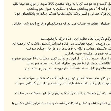
هنوز بیش از10 ساعت از اولین موج این حملات کوبنده نگذشته بود که طرح موسوم به نبردالبرز ( کمان 99 ) در دستور کار قرار گرفت و به موجب آن با به پرواز درآمدن 200 فروند از انواع هواپیما نظیر
هواپیما ره گیر و هواپیماهای سوخترسان، هواپیماهای شناسایی ، عکسبرداری ، سی 130 ، شکاری بمب افکن های اف 4و اف 5 و اف 14 ، هواپیماهای سبک و سنگین به عنوان هواپیماهای
ازهواپیماهای جنگنده شکاری پس از بمب باران مراکز نظامی و استراتژیک دشمنتقریبا همگی سالم به پایگاههای خود
ل جنگهای معاصربه حساب می آید.که موجبانهدام و خارج ازرده شدن بخشی
قدس درچندین جبهه فعالیت می کرد وخدماتارزشمندی داشت که ازجمله آن
ر عکسهای هوایی و ارائه به فرماندهان و طراحان جنگ، سوخت
وی در پاسخ بهاین سوال که چه تعداداز خلبانان شرکت کننده درعملیات 140 فروندی در اینمراسم حضور دارند ، اظهار داشت: از میان حدود 390 تن از این نام آورانی کهدر عملیات 140 فروندی حضوری
دبیر یادوارهعملیات 140 فروندی نیروی هوایی ارتش ادامه داد: بیش از 12 تن از شرکتکنندگان در عملیات 140 فروندی به درجه جانبازی نایل شدند وتعداد 6 نفر بهرحمت ایزدی پیوستند. این
 کنار سایر همکارانم در گردان پروازیپایگاه یکم شکاری سرگرم انجام
ورد بمباران قرار داده باشند،ابتدا برایم سخت بود امااین گستاخی صورت
لبته این خواسته زیاد به درازا نکشید وموج اول این حملات ، دو ساعت
ضوری فعال داشته و تمامی تحرکات و نشست وبرخاست هواپیماهای دشمن را