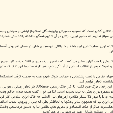
ان دفاعی کشور است که همواره حضورش برایرزمندگان اسلام،از ارتشی و سپاهی و بس
 سراغ نداریم که حضور نیروی ارتش در آن تاثیرچشمگیر نداشته باشد حتی عملیات ه
وش
درحاشیه مراسم یادوراره این عملیات 140تاریخی با خبرنگاران سخن می گفت که دشمن از بدو پیروزی انقلا
 تحولات پس از انقلاب اسلامی از آمادگی لازم برخوردار نیست وبا این تفکر که هنوز
لاحهای نظامی را تحت پشتیبانی و حمایت بلوک شرقو غرب به خدمت گرفت استحکامات
ایانجام تجاوز فراهم کند.
سرتیپ خلبانچیت فروش در تشریح ابعاد این رخداد بزر
ی ایران نیز که همچون سایر بخشها به لحاظشرایطی که پس از پیروزی انقلاب اسلام
 را با حملات خلبانان غیور نیرویهوایی در هم کوبید.