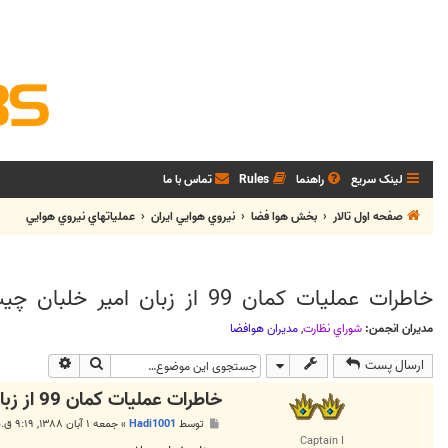
لینک سریع
راهنما
Rules
تماس با ما
صفحه اول تالار
بخش هوا فضا
نيروي هوايي ايران
عملیاتهاي نيروي هوايي
خاطرات عملیات کمان 99 از زبان امیر خلبان چیت فروش
مدیران انجمن:
شوراي نظارت
,
مديران هوافضا
جستجو
جستجوی پی
ارسال پست
خاطرات عملیات کمان 99 از زبان امیر خلبان چیت فروش
پ
توسط
Hadi1001
»
جمعه ۱ آبان ۱۳۸۸, ۹:۱۹ ق.ظ
س
Captain I