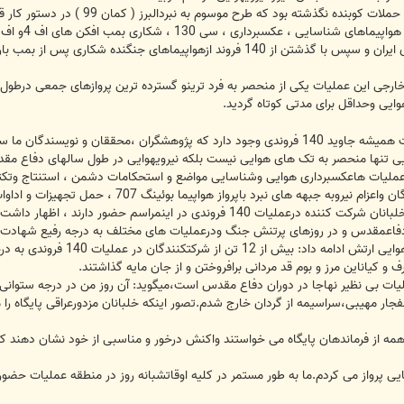
پشتیبانیکننده در آسمان سراسر پایگاههای ایران و سپس با گذشتن از 140 فروند 
خارجی این عملیات یکی از منحصر به فرد ترینو گسترده ترین پروازهای جمعی درطو
یی وحداقل برای مدتی کوتاه گردید.
نگارش ابعاد عظیم این رخداد بزرگ تاریخیهستند.
ایی تنها منحصر به تک های هوایی نیست بلکه نیرویهوایی در طول سالهای دفاع م
ملیات هاعکسبرداری هوایی وشناسایی مواضع و استحکامات دشمن ، استنتاج وتکثی
 نبرد باپرواز هواپیما بوئینگ 707 ، حمل تجهیزات و اداوات به خصوص مقدمه جبهه یادکرد.
 و کیاناین مرز و بوم قد مردانی برافروختن و از جان مایه گذاشتند.
یات بی نظیر نهاجا در دوران دفاع مقدس است،میگوید: آن روز من در درجه ستوانی در
فجار مهیبی،سراسیمه از گردان خارج شدم.تصور اینکه خلبانان مزدورعراقی پایگاه را م
 از فرماندهان پایگاه می خواستند واکنش درخور و مناسبی از خود نشان دهند که ا
یی پرواز می کردم.ما به طور مستمر در کلیه اوقاتشبانه روز در منطقه عملیات ح