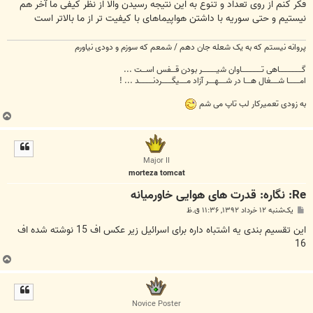
فکر کنم از روی تعداد و تنوع به این نتیجه رسیدن والا از نظر کیفی ما آخر هم
نیستیم و حتی سوریه با داشتن هواپیماهای با کیفیت تر از ما بالاتر است
پروانه نیستم که به یک شعله جان دهم / شمعم که سوزم و دودی نیاورم
گــــــــــــــــاهی تــــــــــــــاوان شیــــــــــر بودن قـــفس اســـت ...
امــــــــا شـــــغال هــــا در شـــــهــــر آزاد مـــــیگـــــــردنــــــــــد ... !
به زودی تعمیرکار لب تاپ می شم
ب
ا
ل
ا
Major II
morteza tomcat
Re: نگاره: قدرت هاى هوايى خاورميانه
پ
یک‌شنبه ۱۲ خرداد ۱۳۹۲, ۱۱:۳۶ ق.ظ
س
ت
این تقسیم بندی یه اشتباه داره برای اسرائیل زیر عکس اف 15 نوشته شده اف
16
ب
ا
ل
ا
Novice Poster