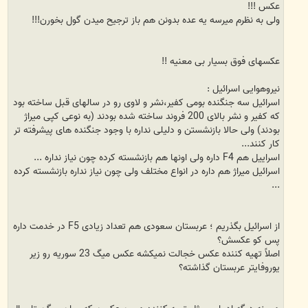
عکس !!!
ولی به نظرم میرسه یه عده بدونن هم باز ترجیح میدن گول بخورن!!!
عکسهای فوق بسیار بی معنیه !!
نیروهوایی اسرائیل :
اسرائیل سه جنگنده بومی کفیر،نشر و لاوی رو در سالهای قبل ساخته بود
که کفیر و نشر بالای 200 فروند ساخته شده بودند (به نوعی کپی میراژ
بودند) ولی حالا بازنشستن و دلیلی نداره با وجود جنگنده های پیشرفته تر
کار کنند...
اسراییل هم F4 داره ولی اونها هم بازنشسته کرده چون نیاز نداره ...
اسرائیل میراژ هم داره در انواع مختلف ولی چون نیاز نداره بازنشسته کرده
...
از اسرائیل بگذریم ؛ عربستان سعودی هم تعداد زیادی F5 در خدمت داره
پس کو عکسش؟
اصلاً تهیه کننده عکس خجالت نمیکشه عکس میگ 23 سوریه رو زیر
یوروفایتر عربستان گذاشته؟