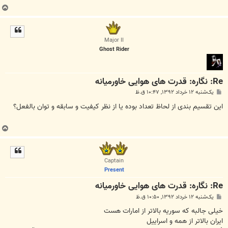
ب
ا
ل
ا
Major II
Ghost Rider
Re: نگاره: قدرت هاى هوايى خاورميانه
پ
یک‌شنبه ۱۲ خرداد ۱۳۹۲, ۱۰:۴۷ ق.ظ
س
ت
این تقسیم بندی از لحاظ تعداد بوده یا از نظر کیفیت و سابقه و توان بالفعل؟
ب
ا
ل
ا
Captain
Present
Re: نگاره: قدرت هاى هوايى خاورميانه
پ
یک‌شنبه ۱۲ خرداد ۱۳۹۲, ۱۰:۵۰ ق.ظ
س
ت
خیلی جالبه که سوریه بالاتر از امارات هست
ایران بالاتر از همه و اسراییل