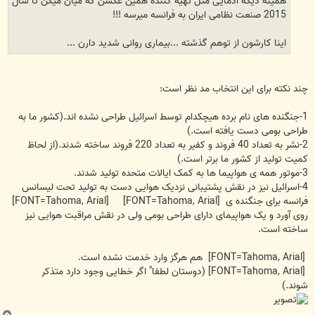
همینه دیگه ادمایی مثل تهیه کننده همین عکسن که میان میگن تا سال
2015 صنعت نظامی ایران به فرانسه میرسه !!!
اینا کارشون از توهم گذشته ...بیماری روانی شدید دارن ...
چند نکته برای این انتخاب مد نظر است:
1-جنگنده های نام برده هیچکدام توسط اسرائیل طراحی نشده اند.(کشور ما به
طراحی بومی دست یافته است.)
2-نشر به تعداد 40 فروند و کفیر به تعداد 220 فروند ساخته شدند.(از لحاظ
کمیت تولید از کشور ما برتر است.)
3-موتور همه ی هواپیما ها به کمک ایالات متحده تولید شدند.
4-اسرائیل نیز در نقش پشتیبانی نزدیک هوایی دست به تولید تحت لیسانس
فرانسه برای جنگنده ی [FONT=Tahoma, Arial] [FONT=Tahoma, Arial]
روی آورد و یک هواپیمای دارای طراحی بومی ولی در نقش مراقبت هوایی نیز
ساخته است.
[FONT=Tahoma, Arial] هم هرگز وارد خدمت نشده است.
[FONT=Tahoma, Arial] (دوستان لطفا" اگر خطایی وجود دارد متذکر
شوند.)
ب