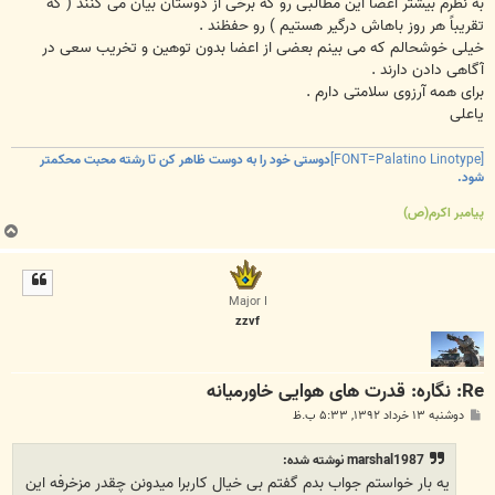
به نظرم بیشتر اعضا این مطالبی رو که برخی از دوستان بیان می کنند ( که
تقریباً هر روز باهاش درگیر هستیم ) رو حفظند .
خیلی خوشحالم که می بینم بعضی از اعضا بدون توهین و تخریب سعی در
آگاهی دادن دارند .
برای همه آرزوی سلامتی دارم .
یاعلی
[FONT=Palatino Linotype]
دوستی خود را به دوست ظاهر کن تا رشته محبت محکمتر
شود.
پیامبر اکرم(ص)
ب
ا
ل
ا
Major I
zzvf
Re: نگاره: قدرت هاى هوايى خاورميانه
پ
دوشنبه ۱۳ خرداد ۱۳۹۲, ۵:۳۳ ب.ظ
س
ت
marshal1987 نوشته شده:
یه بار خواستم جواب بدم گفتم بی خیال کاربرا میدونن چقدر مزخرفه این