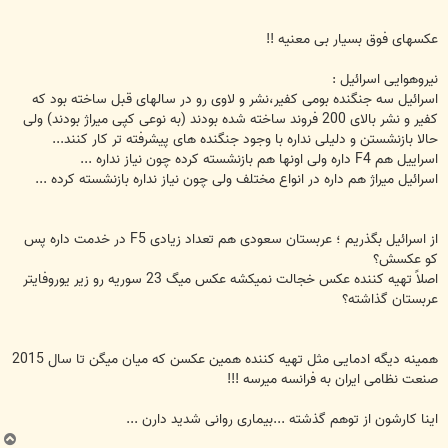
عکسهای فوق بسیار بی معنیه !!
نیروهوایی اسرائیل :
اسرائیل سه جنگنده بومی کفیر،نشر و لاوی رو در سالهای قبل ساخته بود که
کفیر و نشر بالای 200 فروند ساخته شده بودند (به نوعی کپی میراژ بودند) ولی
حالا بازنشستن و دلیلی نداره با وجود جنگنده های پیشرفته تر کار کنند...
اسراییل هم F4 داره ولی اونها هم بازنشسته کرده چون نیاز نداره ...
اسرائیل میراژ هم داره در انواع مختلف ولی چون نیاز نداره بازنشسته کرده ...
از اسرائیل بگذریم ؛ عربستان سعودی هم تعداد زیادی F5 در خدمت داره پس
کو عکسش؟
اصلاً تهیه کننده عکس خجالت نمیکشه عکس میگ 23 سوریه رو زیر یوروفایتر
عربستان گذاشته؟
همینه دیگه ادمایی مثل تهیه کننده همین عکسن که میان میگن تا سال 2015
صنعت نظامی ایران به فرانسه میرسه !!!
اینا کارشون از توهم گذشته ...بیماری روانی شدید دارن ...
ب