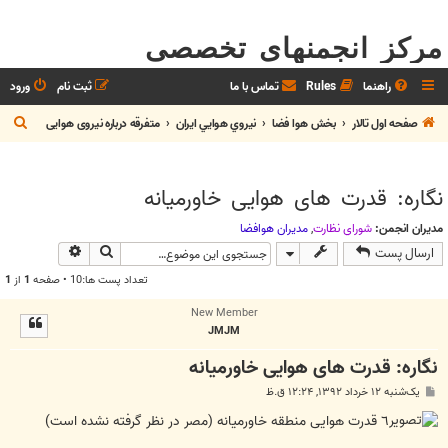
مرکز انجمنهای تخصصی
راهنما
Rules
تماس با ما
ثبت نام
ورود
ج
صفحه اول تالار
بخش هوا فضا
نيروي هوايي ايران
متفرقه درباره نیروی هوایی
س
ت
نگاره: قدرت هاى هوايى خاورميانه
ج
و
مدیران انجمن:
شوراي نظارت
,
مديران هوافضا
جستجو
جستجوی پیش
ارسال پست
تعداد پست ها:10 • صفحه
1
از
1
New Member
JMJM
نگاره: قدرت هاى هوايى خاورميانه
پ
یک‌شنبه ۱۲ خرداد ۱۳۹۲, ۱۲:۲۴ ق.ظ
س
ت
٦ قدرت هوايى منطقه خاورميانه (مصر در نظر گرفته نشده است)