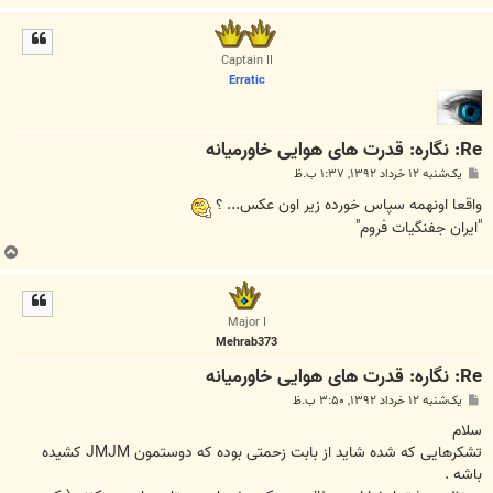
ا
ل
ا
Captain II
Erratic
Re: نگاره: قدرت هاى هوايى خاورميانه
پ
یک‌شنبه ۱۲ خرداد ۱۳۹۲, ۱:۳۷ ب.ظ
س
ت
واقعا اونهمه سپاس خورده زیر اون عکس... ؟
"ایران جفنگیات فروم"
ب
ا
ل
ا
Major I
Mehrab373
Re: نگاره: قدرت هاى هوايى خاورميانه
پ
یک‌شنبه ۱۲ خرداد ۱۳۹۲, ۳:۵۰ ب.ظ
س
ت
سلام
تشکرهایی که شده شاید از بابت زحمتی بوده که دوستمون JMJM کشیده
باشه .