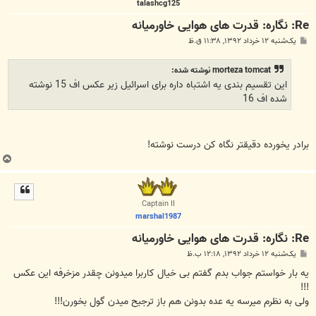
talashcg125
Re: نگاره: قدرت هاى هوايى خاورميانه
پ
یک‌شنبه ۱۲ خرداد ۱۳۹۲, ۱۱:۳۸ ق.ظ
س
ت
morteza tomcat نوشته شده:
این تقسیم بندی یه اشتباه داره برای اسرائیل زیر عکس اف 15 نوشته
شده اف 16
برادر یخورده دقیقتر نگاه کن درست نوشته!
ب
ا
ل
ا
Captain II
marshal1987
Re: نگاره: قدرت هاى هوايى خاورميانه
پ
یک‌شنبه ۱۲ خرداد ۱۳۹۲, ۱۲:۱۸ ب.ظ
س
ت
یه بار خواستم جواب بدم گفتم بی خیال کاربرا میدونن چقدر مزخرفه این عکس
!!!
ولی به نظرم میرسه یه عده بدونن هم باز ترجیح میدن گول بخورن!!!