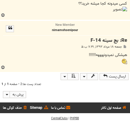
کسی میدونه کجا میشه خرید؟؟
ب
ا
New Member
ل
nimamohsenipour
ا
Re: بج سینه F-14
پ
جمعه ۱۸ مرداد ۱۳۹۲, ۷:۴۱ ب.ظ
س
ت
هیشکی نمیدونهههه!!!!!!
ب
ا
ارسال پست
ل
ا
تعداد پست ها:2 • صفحه
1
از
1
پرش به
صفحه اول تالار
تماس با ما
Sitemap
حذف کوکی ها
CentralClubs
|
PHPBB