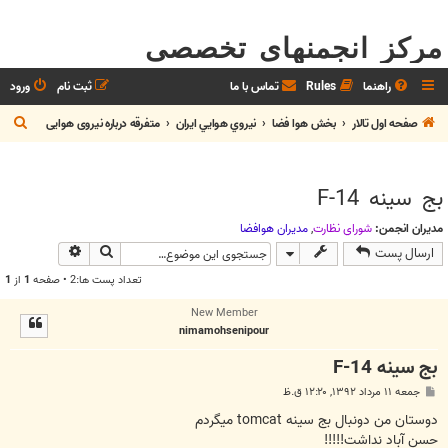
مرکز انجمنهای تخصصی
راهنما
Rules
تماس با ما
ثبت نام
ورود
ج
صفحه اول تالار
بخش هوا فضا
نيروي هوايي ايران
متفرقه درباره نیروی هوایی
س
ت
بج سینه F-14
ج
و
مدیران انجمن:
شوراي نظارت
,
مديران هوافضا
جستجو
جستجوی پیش
ارسال پست
تعداد پست ها:2 • صفحه
1
از
1
New Member
nimamohsenipour
بج سینه F-14
پ
جمعه ۱۱ مرداد ۱۳۹۲, ۱۲:۲۰ ق.ظ
س
ت
دوستان من دونبال بج سینه tomcat میگردم
حسن آباد نداشت!!!!!