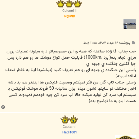
ل
ا
Colonel II
N@VID
پ
پنج‌شنبه ۱۶ خرداد ۱۳۸۷, ۱۱:۱۸ ق.ظ
س
ت
خب جناب اقا زاده صاعقه که همه ي اين خصوصياتو داره ميتونه عمليات برون
مرزي انجام بده( برد :1000km) قابليت حمل انواع موشک ها رو هم داره پس
چرا گفتين جنگنده ي جبهه اي
راستي اين جنگنده ي جبهه اي رو هم تعريف کنيد (ببخشيدا اينا به خاطر ضعف
اطلاعاتمونه)
راستی جناب تاپ گان من فکر نمیکنم وضعیت فنیکس ها اینقدر هم بد باشه
اخبار مختلف تو سایتها نشون میده ایران سالیانه 50 فروند موشک فونیکس با
سیستم اب سرد کن تولید میکنه حالا اب سرد کن چیه خودمم نمیدونم کسی
هست اینو به ما توضیح بده)
ب
ا
ل
ا
Captain I
Hadi1001