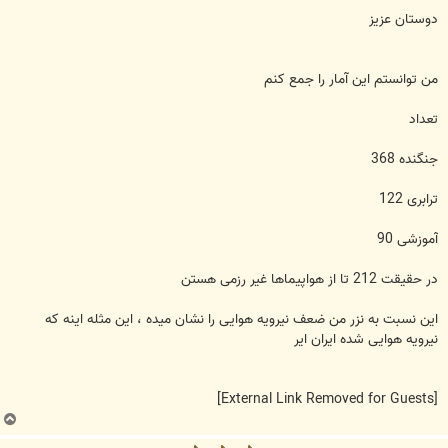
س
ت
دوستان عزيز
من توانستم اين آمار را جمع کنم
تعداد
جنگنده 368
ترابری 122
آموزشی 90
در حقيقت 212 تا از هواپيماها غير رزمی هستن
اين نسبت به نزر من ضعف نيرويه هوايی را نشان ميده ، اين مثله اينه که
نيرويه هوايی شده ايران اير
[External Link Removed for Guests]
ب
ا