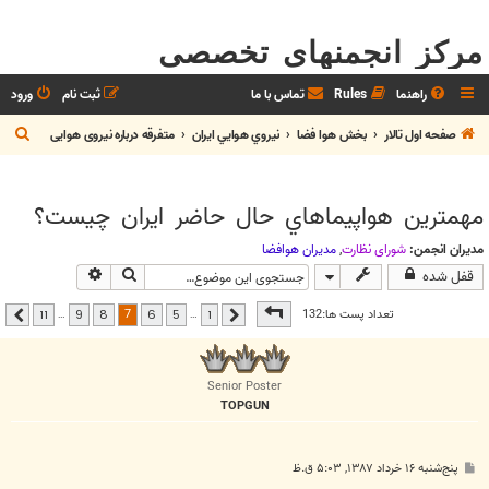
مرکز انجمنهای تخصصی
راهنما
Rules
تماس با ما
ثبت نام
ورود
ج
صفحه اول تالار
بخش هوا فضا
نيروي هوايي ايران
متفرقه درباره نیروی هوایی
س
ت
مهمترين هواپيماهاي حال حاضر ايران چيست؟
ج
و
مدیران انجمن:
شوراي نظارت
,
مديران هوافضا
جستجو
جستجوی پیشرفت
قفل شده
صفحه
7
از
11
7
تعداد پست ها:132
…
…
11
9
8
6
5
1
قبلی
بعدی
Senior Poster
TOPGUN
پ
پنج‌شنبه ۱۶ خرداد ۱۳۸۷, ۵:۰۳ ق.ظ
س