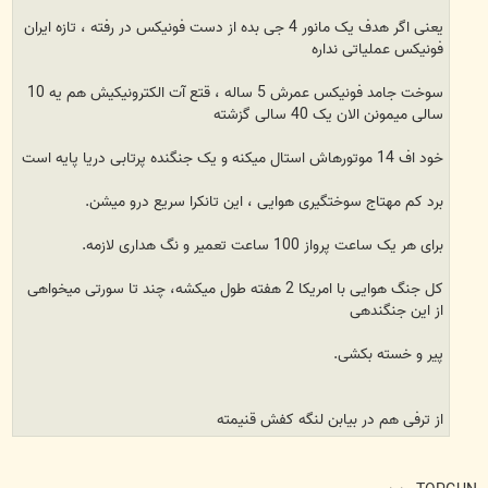
يعنی اگر هدف يک مانور 4 جی بده از دست فونيکس در رفته ، تازه ايران
فونيکس عملياتی نداره
سوخت جامد فونيکس عمرش 5 ساله ، قتع آت الکترونيکيش هم يه 10
سالی ميمونن الان يک 40 سالی گزشته
خود اف 14 موتورهاش استال ميکنه و يک جنگنده پرتابی دريا پايه است
برد کم مهتاج سوختگيری هوايی ، اين تانکرا سريع درو ميشن.
برای هر يک ساعت پرواز 100 ساعت تعمير و نگ هداری لازمه.
کل جنگ هوايی با امريکا 2 هفته طول ميکشه، چند تا سورتی ميخواهی
از اين جنگندهی
پير و خسته بکشی.
از ترفی هم در بيابن لنگه کفش قنيمته