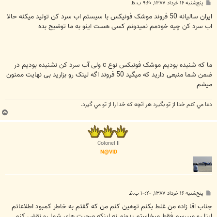
پ
پنج‌شنبه ۱۶ خرداد ۱۳۸۷, ۹:۲۰ ب.ظ
س
ت
ایران سالیانه 50 فروند موشک فونیکس با سیستم اب سرد کن تولید میکنه حالا
اب سرد کن چیه خودمم نمیدونم کسی هست اینو به ما توضیح بده
ما که شنیده بودیم موشک فونیکس نوع c ولی آب سرد کن نشنیده بودیم در
ضمن شما منبعی دارید که میگید 50 فروند اگه لینک رو بزارید بی نهایت ممنون
میشم
دعا مي كنم خدا از تو بگيرد هر آنچه كه خدا را از تو مي گيرد.
ب
ا
ل
ا
Colonel II
N@VID
پ
پنج‌شنبه ۱۶ خرداد ۱۳۸۷, ۱۰:۴۰ ب.ظ
س
ت
جناب اقا زاده من غلط بکنم توهين کنم من که گفتم به خاطر کمبود اطلاعاتم
اينا رو ميپرسم فقط ميخاستم بدونم نه اينکه صحبت هاي شما رو نقض کنم