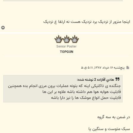
اينجا منزور از نزديک برد نزديک هست نه ارتفا ع نزديک
ب
ا
ل
ا
Senior Poster
TOPGUN
پ
پنج‌شنبه ۱۶ خرداد ۱۳۸۷, ۵:۱۱ ق.ظ
س
ت
هادي آقازاده 2 نوشته شده:
جنگنده ی تاکتیکی اینه که بتونه عملیات برون مرزی انجام بده همچنین
قابلیت هوابه هوا هم داشته باشه علاوه بر این ها
قابلیت حمل انواع موشک ها را نیز دارا باشه
در ضمن به سه گروه
سبک متوست و سنگين يا