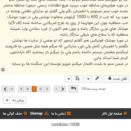
در مورد هواپيماي صاعقه خوب ببينيد هيچ اطلاعات رسمي درمورد صاعقه منتشر
نشده خوب منم نميتونم با اطمينان بگم ولي گفتم تو سايتاي نظامي نوشته در
مورد برد که خب از 600 تا 1000 کيلومتر متفاوت نوشتن ولي در مورد موشک
خب منطقيه چون اين هواپيما از روي يه طرح امريکايي ساخته شده (اف-5)با
موشک هاي غربي سازگار باشه و چون هم اکنون از غرب سلاحي وارد نميشه
منطقيه که با سلاح هاي شرقي سازگار باشه
در مورد موشک فونيکس هم گفتم اينجور که تو بعضي از سايت ها نوشتن
نگفتم با اطمينان کامل ولي اون سايتايي که ميگم همه مثل همين جا فارومند
لينکشم مطمئن نيستم داشته باشم ولي باز ميگرم باز ببخشيد اگه ناراحتتون
کردم شما استاد مايي
در ضمن منم به شدت افتخار ميکنم شورم تونسته اين جنگنده ها رو بسازه
ب
ا
قفل شده
ل
ا
صفحه
7
از
11
7
تعداد پست ها:132
…
…
11
9
8
6
5
1
قبلی
بعدی
پرش به
صفحه اول تالار
تماس با ما
Sitemap
حذف کوکی ها
CentralClubs
|
PHPBB