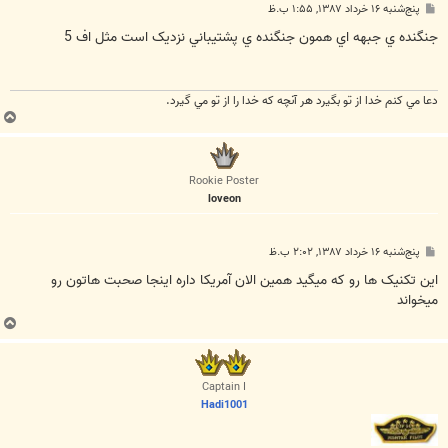
پ
پنج‌شنبه ۱۶ خرداد ۱۳۸۷, ۱:۵۵ ب.ظ
س
ت
جنگنده ي جبهه اي همون جنگنده ي پشتيباني نزديک است مثل اف 5
دعا مي كنم خدا از تو بگيرد هر آنچه كه خدا را از تو مي گيرد.
ب
ا
ل
ا
Rookie Poster
loveon
پ
پنج‌شنبه ۱۶ خرداد ۱۳۸۷, ۲:۰۲ ب.ظ
س
ت
این تکنیک ها رو که میگید همین الان آمریکا داره اینجا صحبت هاتون رو
میخواند
ب
ا
ل
ا
Captain I
Hadi1001