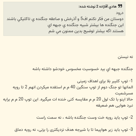
ت
هادي آقازاده 2 نوشته شده:
درود
دوستان من فکر نکنم اف5 و آذرخش و صاعقه جنگنده ي تاکتيکي باشند
اين جنگنده ها بيشتر شبيه جنگنده ي جبهه اي
هستند اگه بيشتر توضيح بدين ممنون مي شم
نه نيستن
جنگنده جبهه اي بيد خسوسيت مخسوس خودشو داشته باشه
1- توپ کليبر بلا برای اهداف زمينی
المانها تو جنگ دوم از توپ سنگين 40 م م استفده ميکردن انهم 2 تا رويه
مسرشميت
حالا اينو با تک لول 20 م م مقايسه کنی خنده ات ميگيره. اين توپ 20 م م برايه
نبرد هوايی هم ضعيفه
2- توپ بايد رويه خت وست جنگنده باشه ، نه سمت راست
3- توپ بايد زير هواپيما تا با شيرجه هدف نزديکتری را بزنی، نه رويه دماق