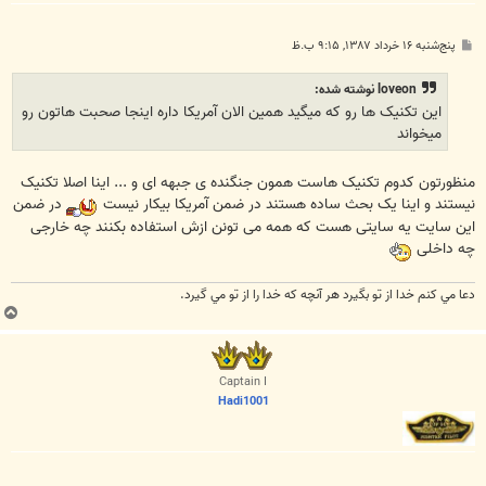
پ
پنج‌شنبه ۱۶ خرداد ۱۳۸۷, ۹:۱۵ ب.ظ
س
ت
loveon نوشته شده:
این تکنیک ها رو که میگید همین الان آمریکا داره اینجا صحبت هاتون رو
میخواند
منظورتون کدوم تکنیک هاست همون جنگنده ی جبهه ای و ... اینا اصلا تکنیک
نیستند و اینا یک بحث ساده هستند در ضمن آمریکا بیکار نیست
در ضمن
این سایت یه سایتی هست که همه می تونن ازش استفاده بکنند چه خارجی
چه داخلی
دعا مي كنم خدا از تو بگيرد هر آنچه كه خدا را از تو مي گيرد.
ب
ا
ل
ا
Captain I
Hadi1001