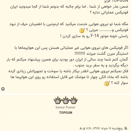
TOPGUN عزیز
ضمن عذر خواهی از شما . اما برام جالبه که بدونم شما از کجا میدونید ایران
فونیکس عملیاتی نداره ؟
مگه شما تو نیروی هوایی خدمت میکنید که اینچنین با اطمینان حرف از نبود
فونیکس و........... میزنی ؟
راستی خوبه موتور F-14 رو به سازی کردن !
اگر فونیکس های نیروی هوایی غیر عملیاتی هستن پس این هواپیماها با
استینگر میرن گشت میزنند !!!!!!!!!
گمان کنم شما چند سالی از ایران دور بودید برای همین پیشنهاد میکنم که بار
دیگه برگردید و یه سفر برید جنوب .
فکر نمیکنم نیروی هوایی انقدر بیکار باشه یا سوخت و تجهیزاتش زیادی کرده
باشه که بخاد الکی چهار تا موشک غیر قابل استفاده رو روی این هواپیما ها
سوار کنه ؟
ب
ا
ل
ا
Senior Poster
TOPGUN
پ
پنج‌شنبه ۱۶ خرداد ۱۳۸۷, ۸:۲۰ ق.ظ