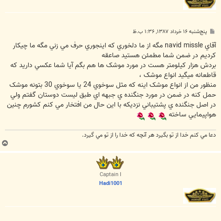
پ
پنج‌شنبه ۱۶ خرداد ۱۳۸۷, ۱:۳۶ ب.ظ
س
ت
آقاي navid missle مگه از ما دلخوري که اينجوري حرف مي زني مگه ما چيکار
کرديم در ضمن شما مطمئن هستيد صاعقه
بردش هزار کيلومتر هست در مورد موشک ها هم بگم آيا شما عکسي داريد که
قاطعانه ميگيد انواع موشک ،
منظور من از انواع موشک اينه که مثل سوخوي 24 يا سوخوي 30 بتونه موشک
حمل کنه در ضمن در مورد جنگنده ي جبهه اي طبق ليست دوستان گفتم ولي
در اصل جنگنده ي پشتيباني نزديکه با اين حال من افتخار مي کنم کشورم چنين
هواپيمايي ساخته
دعا مي كنم خدا از تو بگيرد هر آنچه كه خدا را از تو مي گيرد.
ب
ا
ل
ا
Captain I
Hadi1001