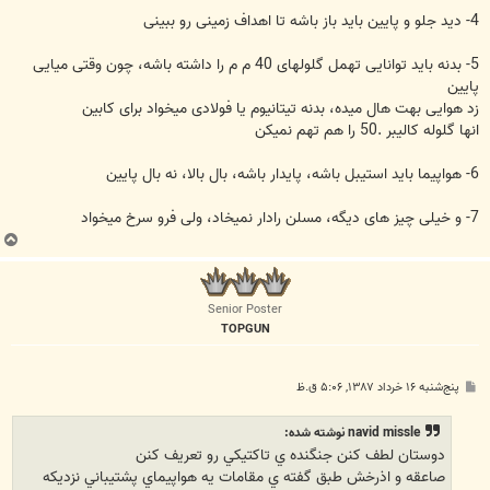
4- ديد جلو و پايين بايد باز باشه تا اهداف زمينی رو ببينی
5- بدنه بايد توانايی تهمل گلولهای 40 م م را داشته باشه، چون وقتی ميايی
پايين
زد هوايی بهت هال ميده، بدنه تيتانيوم يا فولادی ميخواد برای کابين
انها گلوله کاليبر .50 را هم تهم نميکن
6- هواپيما بايد استيبل باشه، پايدار باشه، بال بالا، نه بال پايين
7- و خيلی چيز های ديگه، مسلن رادار نميخاد، ولی فرو سرخ ميخواد
ب
ا
ل
ا
Senior Poster
TOPGUN
پ
پنج‌شنبه ۱۶ خرداد ۱۳۸۷, ۵:۰۶ ق.ظ
س
ت
navid missle نوشته شده:
دوستان لطف کنن جنگنده ي تاکتيکي رو تعريف کنن
صاعقه و اذرخش طبق گفته ي مقامات يه هواپيماي پشتيباني نزديکه