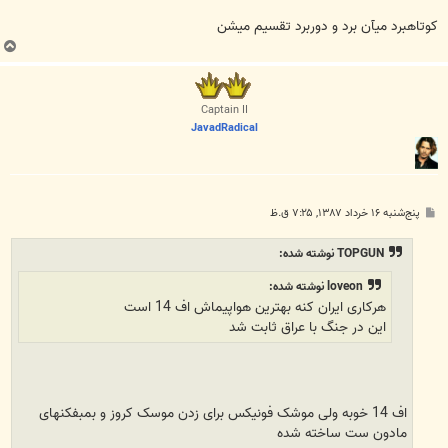
کوتاهبرد ميآن برد و دوربرد تقسيم ميشن
ب
ا
ل
ا
Captain II
JavadRadical
پ
پنج‌شنبه ۱۶ خرداد ۱۳۸۷, ۷:۲۵ ق.ظ
س
ت
TOPGUN نوشته شده:
loveon نوشته شده:
هرکاری ایران کنه بهترین هواپیماش اف 14 است
این در جنگ با عراق ثابت شد
اف 14 خوبه ولی موشک فونيکس برای زدن موسک کروز و بمبفکنهای
مادون ست ساخته شده