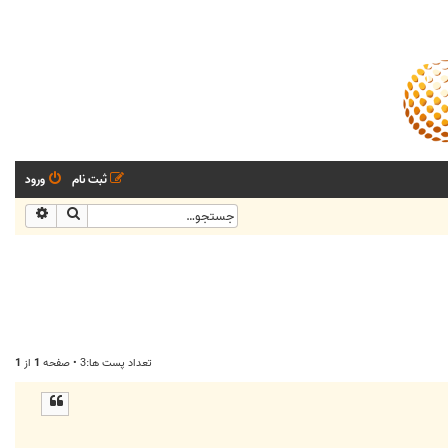
ثبت نام
ورود
جستجو
جستجو
تعداد پست ها:3 • صفحه
1
از
1