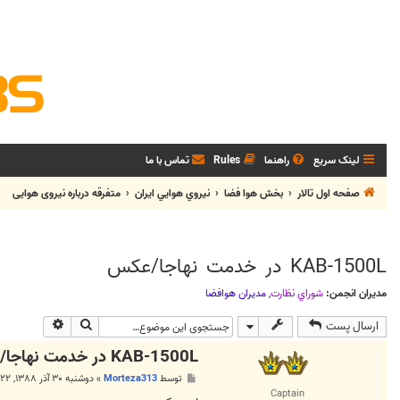
لینک سریع
راهنما
Rules
تماس با ما
صفحه اول تالار
بخش هوا فضا
نيروي هوايي ايران
متفرقه درباره نیروی هوایی
KAB-1500L در خدمت نهاجا/عکس
مدیران انجمن:
شوراي نظارت
,
مديران هوافضا
جستجو
جستجوی پی
ارسال پست
KAB-1500L در خدمت نهاجا/عکس
پ
توسط
Morteza313
»
دوشنبه ۳۰ آذر ۱۳۸۸, ۸:۲۲ ق.ظ
س
Captain