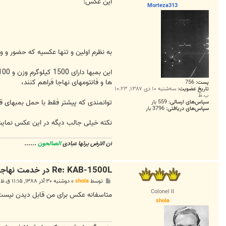
ت
این عکس:
Morteza313
به نظرم اولین و تنها عکسیه که حضور و وجود بمبهای هدایت لیزری0L
ها و فانتومهای نهاجا فراهم کنند،
پست:
756
تاریخ عضویت:
سه‌شنبه ۱۰ دی ۱۳۸۷, ۱۰:۲۳
ب.ظ
توانمندی که پیشتر فقط با حمل بمبهای قدیمی تر پیووی1 روی فانتوم دی ه
سپاس‌های ارسالی:
559 بار
سپاس‌های دریافتی:
3796 بار
نکته خیلی جالب دیگه در این عکس نمایش راکتهای تهاجمی سنگین
ان الارض یرثها عبادی
الصالحون
......
Re: KAB-1500L در خدمت نهاجا/عکس
پ
توسط
shola
»
دوشنبه ۳۰ آذر ۱۳۸۸, ۱۱:۱۵ ق.ظ
س
Colonel II
ت
متاسفانه عکس برای من قابل دیدن نیست 
shola