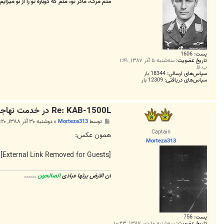
منم مرگ، مادر تو، منم که دوباره تو را از نو میزایم
پست:
1606
تاریخ عضویت:
سه‌شنبه ۵ آذر ۱۳۸۷, ۱:۴۱
ب.ظ
سپاس‌های ارسالی:
18344 بار
سپاس‌های دریافتی:
12309 بار
Re: KAB-1500L در خدمت نهاجا/عکس
پ
توسط
Morteza313
»
دوشنبه ۳۰ آذر ۱۳۸۸, ۱:۲۰ ب.ظ
س
Captain
ت
همون عکس:
Morteza313
[External Link Removed for Guests]
ان الارض یرثها عبادی
الصالحون
......
پست:
756
تاریخ عضویت:
سه‌شنبه ۱۰ دی ۱۳۸۷, ۱۰:۲۳