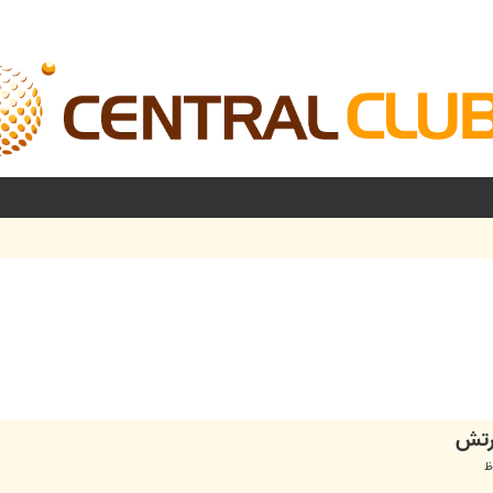
شرفته
رتش