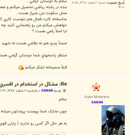
ت
سلام به دوستان گرامي .
تاریخ عضویت:
شنبه ۱ اسفند ۱۳۸۸, ۷:۱۵
بنده در رشته رياضي تحصيل ميكنم و معدل ديپلمم 13.89 هست . و متاسفانه 11 صدم 
ب.ظ
محل سكونت من شيراز هست .
متاسفانه كارت فعال هم نتونست كاري كنه
خواهش ميكنم من رو راهنمايي كنيد چه طو
ايا اصلاْ راهي هست ؟
ضمناْ پدرم هم نه نظامي هست نه شهيد نه 
منتظر پاسخهاي شما دوستان گرامي هستم 
قبلاْ صميمانه تشكر ميكنم
Re: مشكل در استخدام در افسري ارتش
پ
توسط
SAMAN
»
یک‌شنبه ۲ اسفند ۱۳۸۸, ۱:۳۱ ق.ظ
س
Super Moderator
ت
سلام
SAMAN
چون مدارک شما پیوست پروندتون میشه مس
به هر حال اگر کسی رو ندارید ( پارتی ق