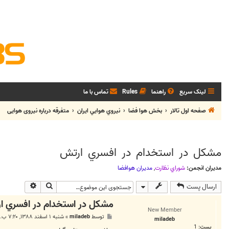
لینک سریع
راهنما
Rules
تماس با ما
صفحه اول تالار
بخش هوا فضا
نيروي هوايي ايران
متفرقه درباره نیروی هوایی
مشكل در استخدام در افسري ارتش
مدیران انجمن:
شوراي نظارت
,
مديران هوافضا
جستجو
جستجوی پی
ارسال پست
مشكل در استخدام در افسري ا
New Member
پ
توسط
miladeb
»
شنبه ۱ اسفند ۱۳۸۸, ۷:۲۰ ب.ظ
miladeb
س
پست:
1