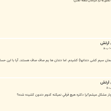
تملق به نزد مردمان سفله گفتن!
ودنسی{همان سیم کشی دندانها} کشیدم. اما دندان ها یم صاف صاف هستند. آیا با ای
ر مشكل ميشم؟برا دكتره هيچ فرقي نميكنه كدوم دندون كشيده شده؟