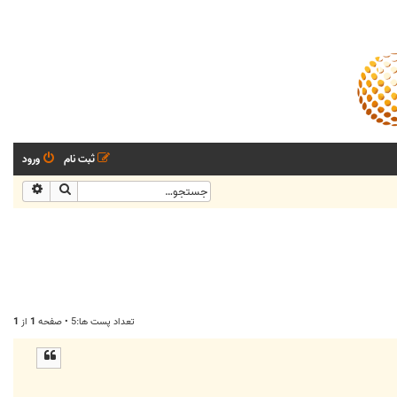
ثبت نام
ورود
جستجو
جستجو
تعداد پست ها:5 • صفحه
1
از
1