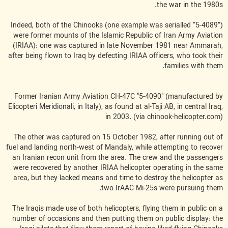
the war in the 1980s.
Indeed, both of the Chinooks (one example was serialled “5-4089”)
were former mounts of the Islamic Republic of Iran Army Aviation
(IRIAA): one was captured in late November 1981 near Ammarah,
after being flown to Iraq by defecting IRIAA officers, who took their
families with them.
Former Iranian Army Aviation CH-47C "5-4090" (manufactured by
Elicopteri Meridionali, in Italy), as found at al-Taji AB, in central Iraq,
in 2003. (via chinook-helicopter.com)
The other was captured on 15 October 1982, after running out of
fuel and landing north-west of Mandaly, while attempting to recover
an Iranian recon unit from the area. The crew and the passengers
were recovered by another IRIAA helicopter operating in the same
area, but they lacked means and time to destroy the helicopter as
two IrAAC Mi-25s were pursuing them.
The Iraqis made use of both helicopters, flying them in public on a
number of occasions and then putting them on public display: the