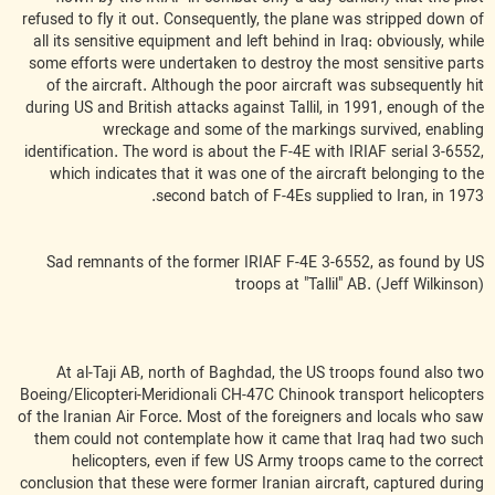
refused to fly it out. Consequently, the plane was stripped down of
all its sensitive equipment and left behind in Iraq: obviously, while
some efforts were undertaken to destroy the most sensitive parts
of the aircraft. Although the poor aircraft was subsequently hit
during US and British attacks against Tallil, in 1991, enough of the
wreckage and some of the markings survived, enabling
identification. The word is about the F-4E with IRIAF serial 3-6552,
which indicates that it was one of the aircraft belonging to the
second batch of F-4Es supplied to Iran, in 1973.
Sad remnants of the former IRIAF F-4E 3-6552, as found by US
troops at "Tallil" AB. (Jeff Wilkinson)
At al-Taji AB, north of Baghdad, the US troops found also two
Boeing/Elicopteri-Meridionali CH-47C Chinook transport helicopters
of the Iranian Air Force. Most of the foreigners and locals who saw
them could not contemplate how it came that Iraq had two such
helicopters, even if few US Army troops came to the correct
conclusion that these were former Iranian aircraft, captured during