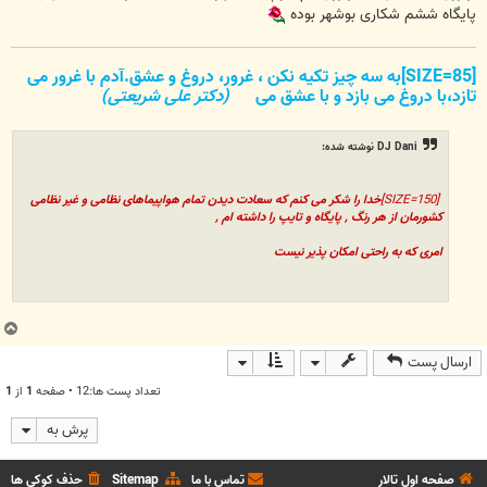
پایگاه ششم شکاری بوشهر بوده
[SIZE=85]به سه چیز تکیه نکن ، غرور، دروغ و عشق.آدم با غرور می
تازد،با دروغ می بازد و با عشق می
(دکتر علی شریعتی)
DJ Dani نوشته شده:
[SIZE=150]
خدا را شکر می کنم که سعادت دیدن تمام هواپیماهای نظامی و غیر نظامی
کشورمان از هر رنگ , پایگاه و تایپ را داشته ام ,
امری که به راحتی امکان پذیر نیست
ب
ا
ارسال پست
ل
ا
تعداد پست ها:12 • صفحه
1
از
1
پرش به
صفحه اول تالار
تماس با ما
Sitemap
حذف کوکی ها