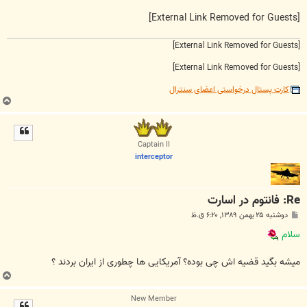
[External Link Removed for Guests]
[External Link Removed for Guests]
[External Link Removed for Guests]
کارت پستال درخواستی اعضای سنترال
ب
ا
ل
ا
Captain II
interceptor
Re: فانتوم در اسارت
پ
دوشنبه ۲۵ بهمن ۱۳۸۹, ۶:۲۰ ق.ظ
س
ت
سلام
میشه بگید قضیه اش چی بوده؟ آمریکایی ها چطوری از ایران بردند ؟
ب
ا
New Member
ل