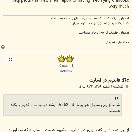
Iraqi pilots that flew them report of having liked flying Chinooks
very much.
آدمهای بزرگ، کسانیکه خود بسیارند، نیازی به هموطن ندارند.
کسانیکه خود آزادند از زندان به ستوه نمی‌آیند.
آدمهای حقیرند که به ازدحام محتاجند.
دکتر علی شریعتی
ب
ا
ل
ا
Captain II
azeRilA
Re: فانتوم در اسارت
پ
یک‌شنبه ۱ اسفند ۱۳۸۹, ۶:۳۳ ب.ظ
س
ت
شاید از روی سریال هواپیما (3 - 6552 ) بشه فهمید مال کدوم پایگاه
هستند
از روی عدد 6 ای که بر روی دم هواپیما مشهود هست ، معلومه که متعلق به