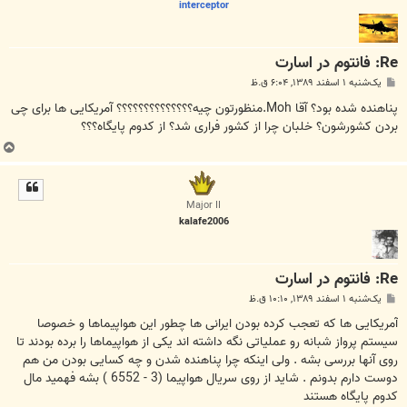
interceptor
Re: فانتوم در اسارت
پ
یک‌شنبه ۱ اسفند ۱۳۸۹, ۶:۰۴ ق.ظ
س
ت
پناهنده شده بود؟ آقا Moh.منظورتون چیه؟؟؟؟؟؟؟؟؟؟؟؟؟؟ آمریکایی ها برای چی
بردن کشورشون؟ خلبان چرا از کشور فراری شد؟ از کدوم پایگاه؟؟؟
ب
ا
ل
ا
Major II
kalafe2006
Re: فانتوم در اسارت
پ
یک‌شنبه ۱ اسفند ۱۳۸۹, ۱۰:۱۰ ق.ظ
س
ت
آمریکایی ها که تعجب کرده بودن ایرانی ها چطور این هواپیماها و خصوصا
سیستم پرواز شبانه رو عملیاتی نگه داشته اند یکی از هواپیماها را برده بودند تا
روی آنها بررسی بشه . ولی اینکه چرا پناهنده شدن و چه کسایی بودن من هم
دوست دارم بدونم . شاید از روی سریال هواپیما (3 - 6552 ) بشه فهمید مال
کدوم پایگاه هستند