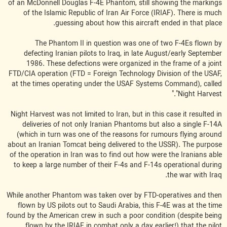
of an McDonnell Douglas F-4E Phantom, still showing the markings
of the Islamic Republic of Iran Air Force (IRIAF). There is much
guessing about how this aircraft ended in that place.
The Phantom II in question was one of two F-4Es flown by
defecting Iranian pilots to Iraq, in late August/early September
1986. These defections were organized in the frame of a joint
FTD/CIA operation (FTD = Foreign Technology Division of the USAF,
at the times operating under the USAF Systems Command), called
"Night Harvest."
Night Harvest was not limited to Iran, but in this case it resulted in
deliveries of not only Iranian Phantoms but also a single F-14A
(which in turn was one of the reasons for rumours flying around
about an Iranian Tomcat being delivered to the USSR). The purpose
of the operation in Iran was to find out how were the Iranians able
to keep a large number of their F-4s and F-14s operational during
the war with Iraq.
While another Phantom was taken over by FTD-operatives and then
flown by US pilots out to Saudi Arabia, this F-4E was at the time
found by the American crew in such a poor condition (despite being
flown by the IRIAF in combat only a day earlier!) that the pilot