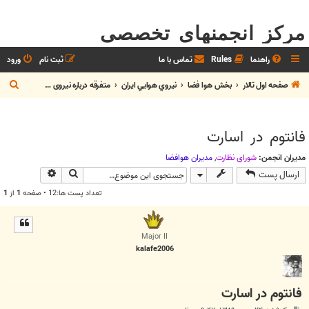
مرکز انجمنهای تخصصی
راهنما
Rules
تماس با ما
ثبت نام
ورود
ج
صفحه اول تالار
بخش هوا فضا
نيروي هوايي ايران
متفرقه درباره نیروی هوایی
س
ت
فانتوم در اسارت
ج
و
مدیران انجمن:
شوراي نظارت
,
مديران هوافضا
جستجو
جستجوی پیش
ارسال پست
تعداد پست ها:12 • صفحه
1
از
1
Major II
kalafe2006
فانتوم در اسارت