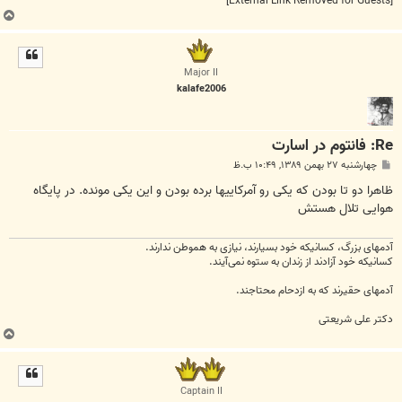
[External Link Removed for Guests]
ب
ا
ل
ا
Major II
kalafe2006
Re: فانتوم در اسارت
پ
چهارشنبه ۲۷ بهمن ۱۳۸۹, ۱۰:۴۹ ب.ظ
س
ت
ظاهرا دو تا بودن که یکی رو آمرکاییها برده بودن و این یکی مونده. در پایگاه
هوایی تلال هستش
آدمهای بزرگ، کسانیکه خود بسیارند، نیازی به هموطن ندارند.
کسانیکه خود آزادند از زندان به ستوه نمی‌آیند.
آدمهای حقیرند که به ازدحام محتاجند.
دکتر علی شریعتی
ب
ا
ل
ا
Captain II