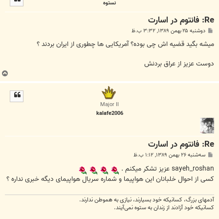
نستوه
ا
Re: فانتوم در اسارت
پ
دوشنبه ۲۵ بهمن ۱۳۸۹, ۳:۳۲ ب.ظ
س
ت
میشه بگید قضیه اش چی بوده؟ آمریکایی ها چطوری از ایران بردند ؟
دوست عزيز از عراق بردنش
ب
ا
ل
ا
Major II
kalafe2006
Re: فانتوم در اسارت
پ
سه‌شنبه ۲۶ بهمن ۱۳۸۹, ۱:۱۲ ب.ظ
س
ت
sayeh_roshan عزیز تشکر میکنم .
کسی از احوال خلبانان این هواپیما و شماره سریال هواپیمای دیگه خبری نداره ؟
آدمهای بزرگ، کسانیکه خود بسیارند، نیازی به هموطن ندارند.
کسانیکه خود آزادند از زندان به ستوه نمی‌آیند.