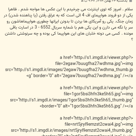
پ
یک‌شنبه ۲۴ بهمن ۱۳۸۹, ۹:۴۷ ب.ظ
س
ت
سلام . امروز که توی اینترنت می چرخیدم با این عکس ها مواجه شدم . ظاهرا
یکی از دو فروند هواپیمای اف 4 ائی است که به عراق رفتن (یا پناهنده شدن) در
زمان جنگ. یکی رو آمریکای ها بردن تا بدونن ایرانها چطوری هواپیماهاشون رو
سر پا نگه می دارن و این یکی هم با شماره سریال 6552 - 3 در اسارت باقی
مونده . کسی می دونه خلبان های این هواپیما کی بوده و چه سرنوشتی داشتن
؟
<a href="http://s1.imgdl.ir/viewer.php?
file=2egaw7buugfha27wdhma.jpg"><img
src="http://s1.imgdl.ir/images/2egaw7buugfha27wdhma_thumb.jp
g" border="0" alt="2egaw7buugfha27wdhma.jpg" /></a>
<a href="http://s1.imgdl.ir/viewer.php?
file=1gor5bsi3hfn3ke5h65.jpg"><img
src="http://s1.imgdl.ir/images/1gor5bsi3hfn3ke5h65_thumb.jpg"
border="0" alt="1gor5bsi3hfn3ke5h65.jpg" /></a>
<a href="http://s1.imgdl.ir/viewer.php?
file=nrt5jryl9emzst2cwai4.jpg"><img
src="http://s1.imgdl.ir/images/nrt5jryl9emzst2cwai4_thumb.jpg"