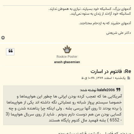
آدمهای بزرگ، کسانیکه خود بسیارند، نیازی به هموطن ندارند.
کسانیکه خود آزادند از زندان به ستوه نمی‌آیند.
آدمهای حقیرند که به ازدحام محتاجند.
دکتر علی شریعتی
ب
ا
ل
ا
Rookie Poster
arash ghasemian
Re: فانتوم در اسارت
پ
یک‌شنبه ۱ اسفند ۱۳۸۹, ۱۰:۴۸ ق.ظ
س
ت
kalafe2006 نوشته شده:
آمریکایی ها که تعجب کرده بودن ایرانی ها چطور این هواپیماها و
خصوصا سیستم پرواز شبانه رو عملیاتی نگه داشته اند یکی از هواپیماها
را برده بودند تا روی آنها بررسی بشه . ولی اینکه چرا پناهنده شدن و چه
کسایی بودن من هم دوست دارم بدونم . شاید از روی سریال هواپیما (3
- 6552 ) بشه فهمید مال کدوم پایگاه هستند
ميدونم كه فاميلي يكيشون قناعت پيشه بوده