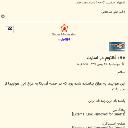
آدمهای حقیرند که به ازدحام محتاجند.
دکتر علی شریعتی
ب
ا
ل
ا
Super Moderator
moh-597
Re: فانتوم در اسارت
پ
چهارشنبه ۲۷ بهمن ۱۳۸۹, ۸:۱۱ ق.ظ
س
ت
سلام
این هواپیما به عراق پناهنده شده بود که در حمله آمریکا به عراق این هواپیما از
بین رفت
پاينده باد ايران زنده باد ايراني
وبلاگ من
[External Link Removed for Guests]
صفحه اینستاگرام