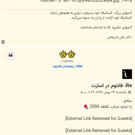
border="0" alt="nrt5jryl9emzst2cwai4.jpg" /></a>
آدمهای بزرگ، کسانیکه خود بسیارند، نیازی به هموطن ندارند.
کسانیکه خود آزادند از زندان به ستوه نمی‌آیند.
آدمهای حقیرند که به ازدحام محتاجند.
دکتر علی شریعتی
ب
ا
ل
ا
Captain
sayeh_roshan_1988
Re: فانتوم در اسارت
پ
یک‌شنبه ۲۴ بهمن ۱۳۸۹, ۱۱:۲۶ ب.ظ
س
ت
سلام .
با اجازه جناب کلافه 2006
[External Link Removed for Guests]
[External Link Removed for Guests]