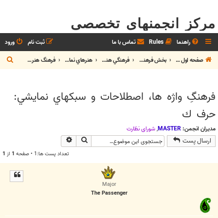
مرکز انجمنهای تخصصی
راهنما
Rules
تماس با ما
ثبت نام
ورود
ج
صفحه اول تالار
بخش فرهنگ، تمدن و هنر
فرهنگي هنري
هنرهاي نمايشي
فرهنگ هنرهاي نمايشي
س
ت
فرهنگِ واژه ها، اصطلاحات و سبكهاي نمايشي:
ج
حرف ك
و
مدیران انجمن:
MASTER
,
شوراي نظارت
جستجو
جستجوی پیشرفته
ارسال پست
تعداد پست ها:1 • صفحه
1
از
1
Major
The Passenger