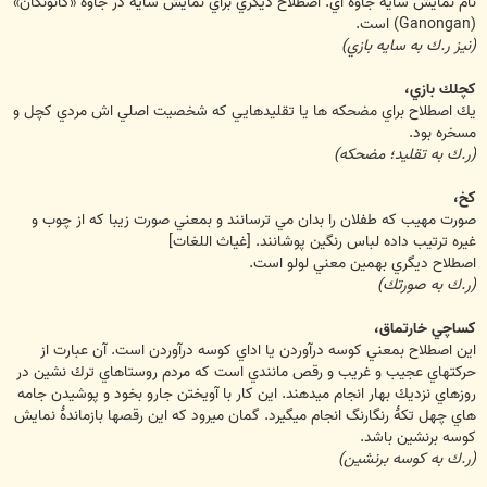
نام نمايش سايۀ جاوه اي. اصطلاح ديگري براي نمايش سايه در جاوه «گانونگان»
(Ganongan) است.
(نيز ر.ك به سايه بازي)
كچلك بازي،
يك اصطلاح براي مضحكه ها يا تقليدهايي كه شخصيت اصلي اش مردي كچل و
مسخره بود.
(ر.ك به تقليد؛ مضحكه)
كخ،
صورت مهيب كه طفلان را بدان مي ترسانند و بمعني صورت زيبا كه از چوب و
غيره ترتيب داده لباس رنگين پوشانند. [غياث اللغات]
اصطلاح ديگري بهمين معني لولو است.
(ر.ك به صورتك)
كساچي خارتماق،
اين اصطلاح بمعني كوسه درآوردن يا اداي كوسه درآوردن است. آن عبارت از
حركتهاي عجيب و غريب و رقص مانندي است كه مردم روستاهاي ترك نشين در
روزهاي نزديك بهار انجام ميدهند. اين كار با آويختن جارو بخود و پوشيدن جامه
هاي چهل تكۀ رنگارنگ انجام ميگيرد. گمان ميرود كه اين رقصها بازماندۀ نمايش
كوسه برنشين باشد.
(ر.ك به كوسه برنشين)