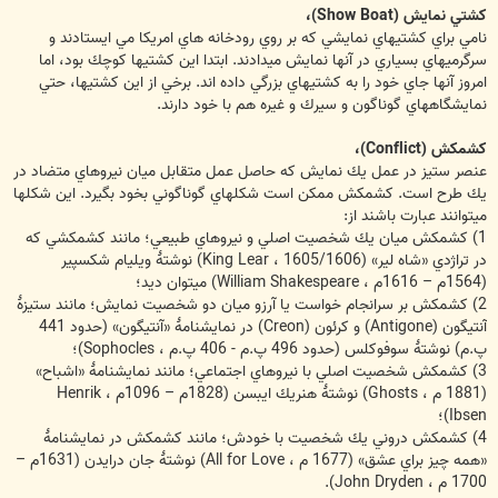
كشتي نمايش (Show Boat)،
نامي براي كشتيهاي نمايشي كه بر روي رودخانه هاي امريكا مي ايستادند و
سرگرميهاي بسياري در آنها نمايش ميدادند. ابتدا اين كشتيها كوچك بود، اما
امروز آنها جاي خود را به كشتيهاي بزرگي داده اند. برخي از اين كشتيها، حتي
نمايشگاههاي گوناگون و سيرك و غيره هم با خود دارند.
كشمكش (Conflict)،
عنصر ستيز در عمل يك نمايش كه حاصل عمل متقابل ميان نيروهاي متضاد در
يك طرح است. كشمكش ممكن است شكلهاي گوناگوني بخود بگيرد. اين شكلها
ميتوانند عبارت باشند از:
1) كشمكش ميان يك شخصيت اصلي و نيروهاي طبيعي؛ مانند كشمكشي كه
در تراژدي «شاه لير» (1605/1606 ، King Lear) نوشتۀ ويليام شكسپير
(1564م – 1616م ، William Shakespeare) ميتوان ديد؛
2) كشمكش بر سرانجام خواست يا آرزو ميان دو شخصيت نمايش؛ مانند ستيزۀ
آنتيگون (Antigone) و كرئون (Creon) در نمايشنامۀ «آنتيگون» (حدود 441
پ.م) نوشتۀ سوفوكلس (حدود 496 پ.م - 406 پ.م ، Sophocles)؛
3) كشمكش شخصيت اصلي با نيروهاي اجتماعي؛ مانند نمايشنامۀ «اشباح»
(1881 م ، Ghosts) نوشتۀ هنريك ايبسن (1828م – 1096م ، Henrik
Ibsen)؛
4) كشمكش دروني يك شخصيت با خودش؛ مانند كشمكش در نمايشنامۀ
«همه چيز براي عشق» (1677 م ، All for Love) نوشتۀ جان درايدن (1631م –
1700 م ، John Dryden).