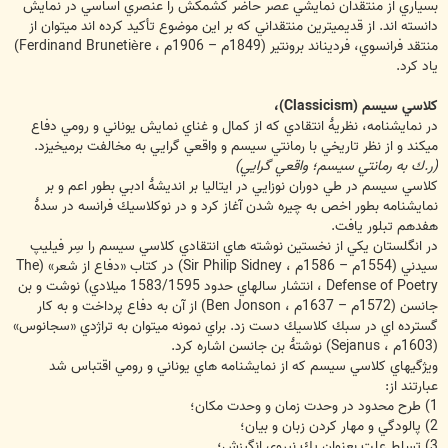
بسياري از منتقدان نمايشي عصر حاضر كشمكش را عنصري اساسي در نمايش
دانسته اند. از قديميترين منتقداني كه بر اين موضوع تأكيد كرده اند ميتوان از
منتقد فرانسوي، فرديناند برونتير (1849م – 1906م ، Ferdinand Brunetiѐre)
ياد كرد.
كلاسي سيسم (Classicism)،
در نمايشنامه، نظريۀ انتقادي كه از كمال و غناي نمايش يوناني و رومي دفاع
ميكند و از نظر تاريخي با رمانتي سيسم و واقعي گرايي به مخالفت برميخيزد.
(ر.ك به رمانتي سيسم؛ واقعي گرايي)
كلاسي سيسم در طي دوران نوزايي در ايتاليا بر انديشۀ ادبي بطور اعم و بر
نمايشنامه بطور اخص به چيره شدن آغاز كرد و در نوكلاسيك فرانسه در سدۀ
هفدهم تبلور يافت.
در انگلستان يكي از نخستين نوشته هاي انتقادي كلاسي سيسم را سِر فيليپ
سيدني (1554م – 1586م ، Sir Philip Sidney) در كتاب «دفاع از شعر» (The
Defense of Poetry ، انتشار سالهاي حدود 1583/1595 ميلادي) نوشت و بن
جانسن (1572م – 1637م ، Ben Jonson) از آن به دفاع پرداخت و به كار
گسترده اي در سبك كلاسيك دست زد. براي نمونه ميتوان به تراژدي «سجانوس»
(1603م ، Sejanus) نوشتۀ بن جانسن اشاره كرد.
ويژگيهاي كلاسي سيسم كه از نمايشنامه هاي يوناني و رومي اقتباس شد
عبارتند از:
1) طرح محدود در وحدت زمان و وحدت مكان؛
2) پالودگي و مهار كردن زبان و بيان؛
3) تسلط علت بعنوان يك نيروي انگيزش؛