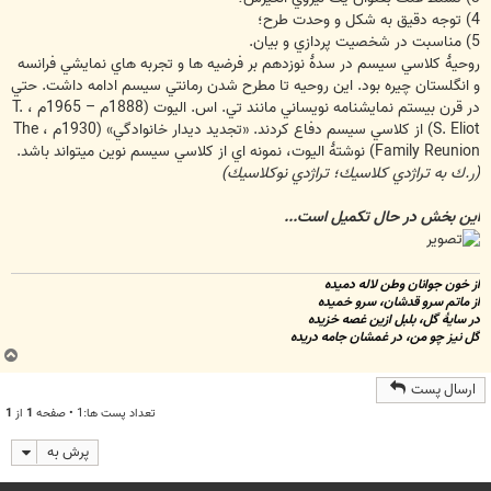
4) توجه دقيق به شكل و وحدت طرح؛
5) مناسبت در شخصيت پردازي و بيان.
روحيۀ كلاسي سيسم در سدۀ نوزدهم بر فرضيه ها و تجربه هاي نمايشي فرانسه
و انگلستان چيره بود. اين روحيه تا مطرح شدن رمانتي سيسم ادامه داشت. حتي
در قرن بيستم نمايشنامه نويساني مانند تي. اس. اليوت (1888م – 1965م ، T.
S. Eliot) از كلاسي سيسم دفاع كردند. «تجديد ديدار خانوادگي» (1930م ، The
Family Reunion) نوشتۀ اليوت، نمونه اي از كلاسي سيسم نوين ميتواند باشد.
(ر.ك به تراژدي كلاسيك؛ تراژدي نوكلاسيك)
اين بخش در حال تكميل است...
از خون جوانان وطن لاله دميده
از ماتم سرو قدشان، سرو خميده
در سايۀ گل، بلبل ازين غصه خزيده
گل نيز چو من، در غمشان جامه دريده
ب
ا
ارسال پست
ل
تعداد پست ها:1 • صفحه
1
از
1
ا
پرش به