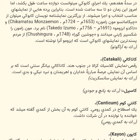
در سدۀ هفدهم، يك اجراي كابوكي ميتوانست دوازده ساعت طول بكشد، اما
امروز اين زمان دو تا سه ساعت شده است. بنابراين پرده هايي از نمايشهاي
مناسب انتخاب و اجرا ميشوند. از بزرگترين نمايشنامه نويسان كابوكي ميتوان از
«چيكاماتسو مون زامون» (1653م – 1724م ، Chikamatsu Monzaemon) و
«تاكدو ايزومو» (1691م – 1756م ، Takedo Izumo) نام برد. مون زامون را
شكسپير ژاپني ميدانند و «چوشين گورا» (1748م ، Chushingura) از مردم
پسندترين نمايشهاي كابوكي است كه ايزومو آنرا نوشته است.
(ر.ك به آراگوتو)
كاتاكالي (Catakali)،
رقص-نمايش كلاسيك كرالا در جنوب هند. كاتاكالي بيانگر سنتي است كه بر
اساس آن نمايش عرصۀ مبارزۀ خدايان و اهريمنان و نبرد نيكي و بدي است.
(ر.ك به نمايش سانسكريت)
كاسپرل،:
(ر.ك به پانچ و جودي)
كانتي كوم (Canticum)،
يك اصطلاح در كمدي رومي. كانتي كوم به آن بخش از كمدي گفته ميشد كه
خواننده يا نوازنده در آن شركت داشت.
(ر.ك به كمدي رومي)
كايون (Kayon)،