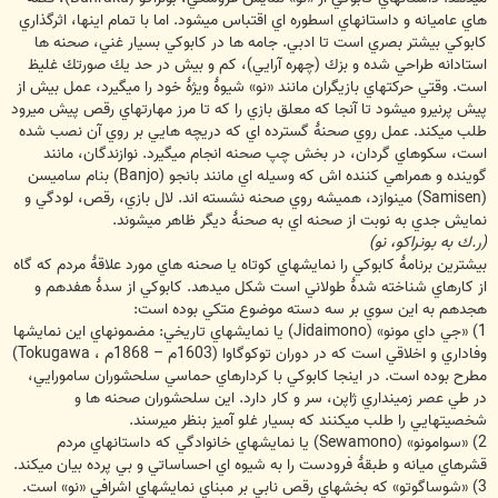
هاي عاميانه و داستانهاي اسطوره اي اقتباس ميشود. اما با تمام اينها، اثرگذاري
كابوكي بيشتر بصري است تا ادبي. جامه ها در كابوكي بسيار غني، صحنه ها
استادانه طراحي شده و بزك (چهره آرايي)، كم و بيش در حد يك صورتك غليظ
است. وقتي حركتهاي بازيگران مانند «نو» شيوۀ ويژۀ خود را ميگيرد، عمل بيش از
پيش پرنيرو ميشود تا آنجا كه معلق بازي را كه تا مرز مهارتهاي رقص پيش ميرود
طلب ميكند. عمل روي صحنۀ گسترده اي كه دريچه هايي بر روي آن نصب شده
است، سكوهاي گردان، در بخش چپ صحنه انجام ميگيرد. نوازندگان، مانند
گوينده و همراهي كننده اش كه وسيله اي مانند بانجو (Banjo) بنام ساميسن
(Samisen) مينوازد، هميشه روي صحنه نشسته اند. لال بازي، رقص، لودگي و
نمايش جدي به نوبت از صحنه اي به صحنۀ ديگر ظاهر ميشوند.
(ر.ك به بونراكو، نو)
بيشترين برنامۀ كابوكي را نمايشهاي كوتاه يا صحنه هاي مورد علاقۀ مردم كه گاه
از كارهاي شناخته شدۀ طولاني است شكل ميدهد. كابوكي از سدۀ هفدهم و
هجدهم به اين سوي بر سه دسته موضوع متكي بوده است:
1) «جي داي مونو» (Jidaimono) يا نمايشهاي تاريخي: مضمونهاي اين نمايشها
وفاداري و اخلاقي است كه در دوران توكوگاوا (1603م – 1868م ، Tokugawa)
مطرح بوده است. در اينجا كابوكي با كردارهاي حماسي سلحشوران سامورايي،
در طي عصر زمينداري ژاپن، سر و كار دارد. اين سلحشوران صحنه ها و
شخصيتهايي را طلب ميكنند كه بسيار غلو آميز بنظر ميرسند.
2) «سوامونو» (Sewamono) يا نمايشهاي خانوادگي كه داستانهاي مردم
قشرهاي ميانه و طبقۀ فرودست را به شيوه اي احساساتي و بي پرده بيان ميكند.
3) «شوساگوتو» كه بخشهاي رقص نابي بر مبناي نمايشهاي اشرافي «نو» است.