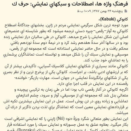
فرهنگِ واژه ها، اصطلاحات و سبكهاي نمايشي: حرف ك
پ
پنج‌شنبه ۲۴ بهمن ۱۳۸۷, ۱۰:۰۹ ب.ظ
س
ت
كابوكي (Kabuki)،
مورد توجه ترين شكل سرگرمي نمايشي مردم در ژاپن. بخشهاي جداگانۀ اصطلاح
كابوكي به آواز–رقص–چيره دستي ترجمه ميشود كه بطور شايسته اي عنصرهاي
اصلي اين شكل نمايش را شرح ميدهد. كابوكي در طي ساليان دراز نمايشي زنده
بود و در سالها آخر سدۀ هفدهم رشد كرد و در نيمۀ دوم سدۀ نوزدهم بافتي
محكم يافت و در حال حاضر نمايشي استادانه است كه مجموعه اي از رقص،
موسيقي و نمايش سبك آن را شكل ميدهد و توانسته است تماشاگران پرشماري
را به تماشاي خود جذب كند.
كابوكي مانند بسياري از شكلهاي نمايش كلاسيك آسيايي، تأكيدش بيشتر از آن
كه بر ارزشهاي ادبي باشد، بر اجراست. كابوكي يكي از پرخرج ترين و از نظر بصري
يكي از شكلهاي برانگيزندۀ نمايشي در جهان است. مهارت بازيگر- خواننده-
رقصنده در اين نمايش در قلب اجرا جاي دارد.
اگرچه كابوكي در آغاز رقصي ناب بود؛ اما در طي زمان به تركيبي پيچيده و
متعالي بدل شد كه مجموعه اي از موسيقي، آواز و سرود، چشم اندازهاي
تماشايي و زياده روي در تن پوش است. عمل در اين نمايش بيشترين تكيه اش
بر قراردادهاي نمايشي معين است كه تماشاگر براي لذت بردن ناگزير از درك آن
ميباشد.
اين نمايش بطور متعالي شگرد ويژۀ «نو» (Nó) ژاپني را كه نمايشي اشرافي است
بكار ميگيرد. بعلاوه عشق به عمل جسورانه و نمايش سبك را مورد استفاده قرار
ميدهد. داستانهاي كابوكي از «نو» نمايش عروسكي، بونراكو (Bunraku)، قصه