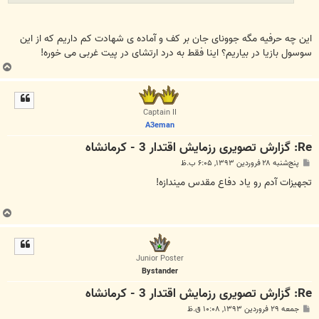
این چه حرفیه مگه جوونای جان بر کف و آماده ی شهادت کم داریم که از این
سوسول بازیا در بیاریم؟ اینا فقط به درد ارتشای در پیت غربی می خوره!
ب
ا
ل
ا
Captain II
A3eman
Re: گزارش تصویری رزمایش اقتدار 3 - کرمانشاه
پ
پنج‌شنبه ۲۸ فروردین ۱۳۹۳, ۶:۰۵ ب.ظ
س
ت
تجهیزات آدم رو یاد دفاع مقدس میندازه!
ب
ا
ل
ا
Junior Poster
Bystander
Re: گزارش تصویری رزمایش اقتدار 3 - کرمانشاه
پ
جمعه ۲۹ فروردین ۱۳۹۳, ۱۰:۰۸ ق.ظ
س