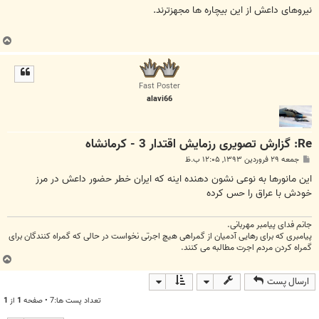
ت
نیروهای داعش از این بیچاره ها مجهزترند.
ب
ا
ل
ا
Fast Poster
alavi66
Re: گزارش تصویری رزمایش اقتدار 3 - کرمانشاه
پ
جمعه ۲۹ فروردین ۱۳۹۳, ۱۲:۰۵ ب.ظ
س
ت
این مانورها به نوعی نشون دهنده اینه که ایران خطر حضور داعش در مرز
خودش با عراق را حس کرده
جانم فدای پیامبر مهربانی.
پیامبری که برای رهایی آدمیان از گمراهی هیچ اجرتی نخواست در حالی که گمراه کنندگان برای
گمراه کردن مردم اجرت مطالبه می کنند.
ب
ا
ارسال پست
ل
ا
تعداد پست ها:7 • صفحه
1
از
1