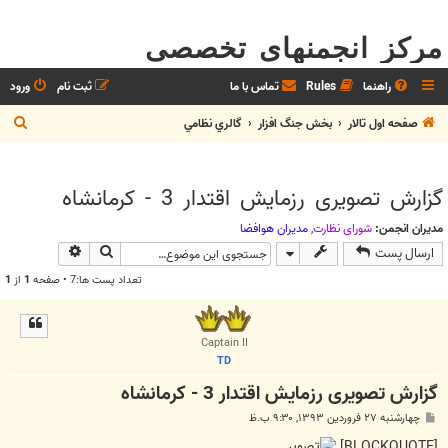
مرکز انجمنهای تخصصی
راهنما
Rules
تماس با ما
ثبت نام
ورود
ج
صفحه اول تالار
بخش جنگ افزار
گالري نظامي
س
ت
گزارش تصویری رزمایش اقتدار 3 - کرمانشاه
ج
و
مدیران انجمن:
شوراي نظارت
,
مديران هوافضا
جستجو
جستجوی پیش
ارسال پست
تعداد پست ها:7 • صفحه
1
از
1
Captain II
TD
گزارش تصویری رزمایش اقتدار 3 - کرمانشاه
پ
چهارشنبه ۲۷ فروردین ۱۳۹۳, ۹:۳۰ ب.ظ
س
ت
[BLOCKQUOTE]