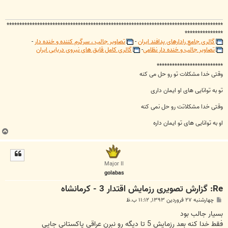
*************************************************************************************
***************
گالری جامع رادارهای پدافند ایران
-
تصاویر جالب ، سرگرم کننده و خنده دار
-
تصاویر جالب و خنده دار نظامی
-
گالری کامل قایق های نیروی دریایی ایران
**************************
وقتی خدا مشکلات تو رو حل می کنه
تو به توانایی های او ایمان داری
وقتی خدا مشکلاتت رو حل نمی کنه
او به توانایی های تو ایمان داره
ب
ا
ل
ا
Major II
golabas
Re: گزارش تصویری رزمایش اقتدار 3 - کرمانشاه
پ
چهارشنبه ۲۷ فروردین ۱۳۹۳, ۱۱:۱۲ ب.ظ
س
ت
بسیار جالب بود
فقط خدا کنه بعد رزمایش 5 تا دیگه رو نبرن عراقی پاکستانی جایی